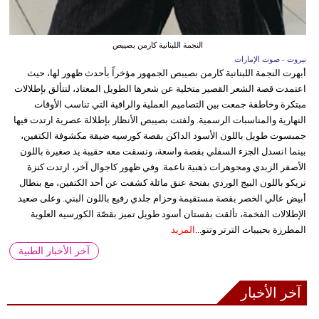
النجمة اللبنانية كارمن بصيبص
بيروت - صوت الإمارات
أبهرت النجمة اللبنانية كارمن بصيبص الجمهور مؤخراً بأحدث ظهور لها، حيث
اعتمدت قصة الشعر القصير متخلية عن شعرها الطويل المعتاد، لتتألق بإطلالات
مبتكرة وخاطفة جمعت بين التصاميم العملية والراقية التي تناسب الأوقات
النهارية والمناسبات الرسمية. ولفتت بصيبص الأنظار بإطلالة عصرية ارتدت فيها
جمبسوت طويل باللون الأسود الداكن بقصة كورسيه ضيقة مكشوفة الكتفين،
بينما انسدل الجزء السفلي بقصة واسعة، ونسقت معه حقيبة يد صغيرة باللون
الأصفر الزبدي ومجوهرات ذهبية ناعمة. وفي ظهور كاجوال آخر، ارتدت كنزة
تريكو باللون البيج الوردي بفتحة عنق مائلة كشفت عن أحد الكتفين، مع بنطال
أبيض عالي الخصر بقصة مستقيمة وحزام جلدي رفيع باللون البني. وعلى صعيد
الإطلالات الفخمة، تألقت بفستان أسود طويل تميز بقصّة الكورسيه العلوية
المطرزة بحبيبات الترتر وتنو...
المزيد
آخر الأخبار الطبية
آخر الأخبار