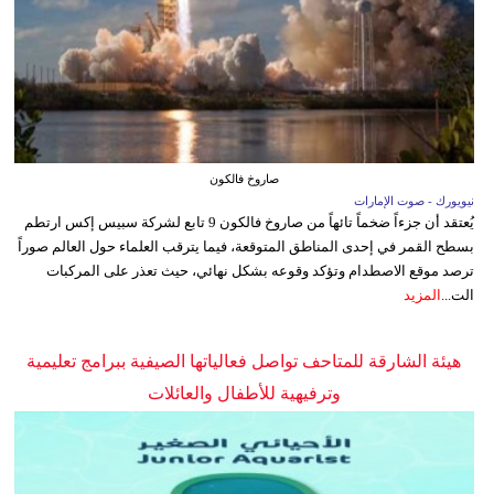
صاروخ فالكون
نيويورك - صوت الإمارات
يُعتقد أن جزءاً ضخماً تائهاً من صاروخ فالكون 9 تابع لشركة سبيس إكس ارتطم
بسطح القمر في إحدى المناطق المتوقعة، فيما يترقب العلماء حول العالم صوراً
ترصد موقع الاصطدام وتؤكد وقوعه بشكل نهائي، حيث تعذر على المركبات
الت...
المزيد
هيئة الشارقة للمتاحف تواصل فعالياتها الصيفية ببرامج تعليمية
وترفيهية للأطفال والعائلات