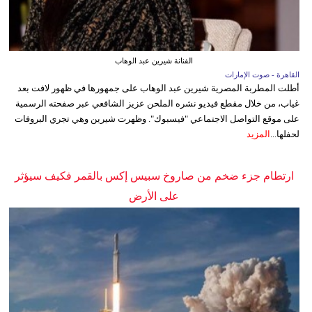
الفنانة شيرين عبد الوهاب
القاهرة - صوت الإمارات
أطلت المطربة المصرية شيرين عبد الوهاب على جمهورها في ظهور لافت بعد
غياب، من خلال مقطع فيديو نشره الملحن عزيز الشافعي عبر صفحته الرسمية
على موقع التواصل الاجتماعي "فيسبوك". وظهرت شيرين وهي تجري البروفات
لحفلها...
المزيد
ارتطام جزء ضخم من صاروخ سبيس إكس بالقمر فكيف سيؤثر
على الأرض