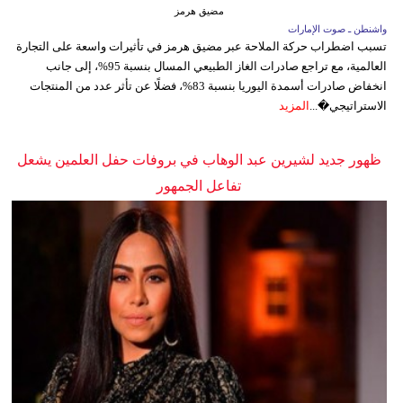
مضيق هرمز
واشنطن ـ صوت الإمارات
تسبب اضطراب حركة الملاحة عبر مضيق هرمز في تأثيرات واسعة على التجارة
العالمية، مع تراجع صادرات الغاز الطبيعي المسال بنسبة 95%، إلى جانب
انخفاض صادرات أسمدة اليوريا بنسبة 83%، فضلًا عن تأثر عدد من المنتجات
الاستراتيجي�...
المزيد
ظهور جديد لشيرين عبد الوهاب في بروفات حفل العلمين يشعل
تفاعل الجمهور