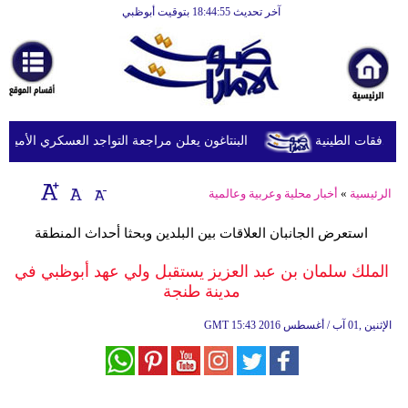
آخر تحديث 18:44:55 بتوقيت أبوظبي
الرئيسية
أخبارعاجلة
رياضة
ثقافة
البنتاغون يعلن مراجعة التواجد العسكري الأميركي ف
إقتصاد
الرئيسية
»
أخبار محلية وعربية وعالمية
فن
استعرض الجانبان العلاقات بين البلدين وبحثا أحداث المنطقة
وموسيقى
الملك سلمان بن عبد العزيز يستقبل ولي عهد أبوظبي في
أزياء
مدينة طنجة
صحة
15:43 2016 الإثنين ,01 آب / أغسطس
GMT
وتغذية
سياحة