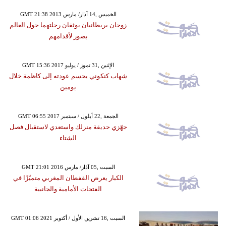
GMT 21:38 2013 الخميس ,14 آذار/ مارس
زوجان بريطانيان يوثقان رحلتهما حول العالم
بصور لأقدامهم
GMT 15:36 2017 الإثنين ,31 تموز / يوليو
شهاب كنكوني يحسم عودته إلى كاظمة خلال
يومين
GMT 06:55 2017 الجمعة ,22 أيلول / سبتمبر
جهّزي حديقة منزلك واستعدي لاستقبال فصل
الشتاء
GMT 21:01 2016 السبت ,05 آذار/ مارس
الكبار يعرض القفطان المغربي متميّزًا في
الفتحات الأمامية والجانبية
GMT 01:06 2021 السبت ,16 تشرين الأول / أكتوبر