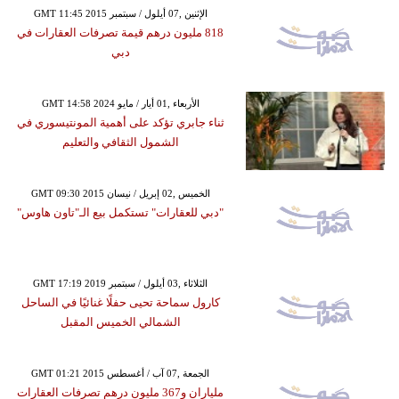
GMT 11:45 2015 الإثنين ,07 أيلول / سبتمبر
818 مليون درهم قيمة تصرفات العقارات في
دبي
GMT 14:58 2024 الأربعاء ,01 أيار / مايو
ثناء جابري تؤكد على أهمية المونتيسوري في
الشمول الثقافي والتعليم
GMT 09:30 2015 الخميس ,02 إبريل / نيسان
"دبي للعقارات" تستكمل بيع الـ"تاون هاوس"
GMT 17:19 2019 الثلاثاء ,03 أيلول / سبتمبر
كارول سماحة تحيى حفلًا غنائيًا في الساحل
الشمالي الخميس المقبل
GMT 01:21 2015 الجمعة ,07 آب / أغسطس
ملياران و367 مليون درهم تصرفات العقارات