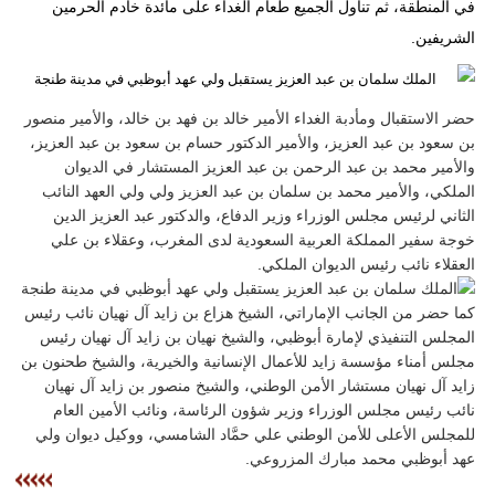
في المنطقة، ثم تناول الجميع طعام الغداء على مائدة خادم الحرمين
مدوَّنات
الشريفين.
أبراج
فيديو
حضر الاستقبال ومأدبة الغداء الأمير خالد بن فهد بن خالد، والأمير منصور
بن سعود بن عبد العزيز، والأمير الدكتور حسام بن سعود بن عبد العزيز،
سيارات
والأمير محمد بن عبد الرحمن بن عبد العزيز المستشار في الديوان
الملكي، والأمير محمد بن سلمان بن عبد العزيز ولي ولي العهد النائب
الثاني لرئيس مجلس الوزراء وزير الدفاع، والدكتور عبد العزيز الدين
خوجة سفير المملكة العربية السعودية لدى المغرب، وعقلاء بن علي
العقلاء نائب رئيس الديوان الملكي.
كما حضر من الجانب الإماراتي، الشيخ هزاع بن زايد آل نهيان نائب رئيس
المجلس التنفيذي لإمارة أبوظبي، والشيخ نهيان بن زايد آل نهيان رئيس
مجلس أمناء مؤسسة زايد للأعمال الإنسانية والخيرية، والشيخ طحنون بن
زايد آل نهيان مستشار الأمن الوطني، والشيخ منصور بن زايد آل نهيان
نائب رئيس مجلس الوزراء وزير شؤون الرئاسة، ونائب الأمين العام
للمجلس الأعلى للأمن الوطني علي حمَّاد الشامسي، ووكيل ديوان ولي
عهد أبوظبي محمد مبارك المزروعي.