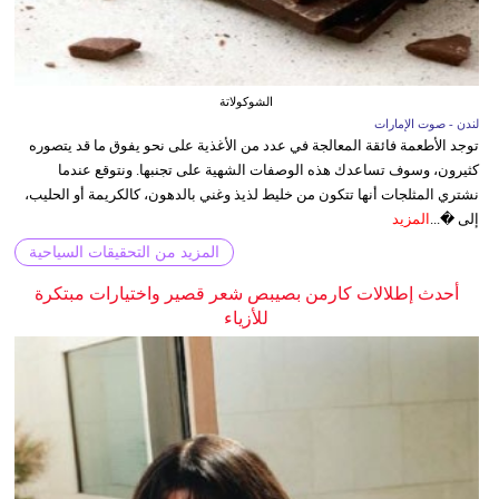
الشوكولاتة
لندن - صوت الإمارات
توجد الأطعمة فائقة المعالجة في عدد من الأغذية على نحو يفوق ما قد يتصوره
كثيرون، وسوف تساعدك هذه الوصفات الشهية على تجنبها. ونتوقع عندما
نشتري المثلجات أنها تتكون من خليط لذيذ وغني بالدهون، كالكريمة أو الحليب،
إلى �...
المزيد
المزيد من التحقيقات السياحية
أحدث إطلالات كارمن بصيبص شعر قصير واختيارات مبتكرة
للأزياء