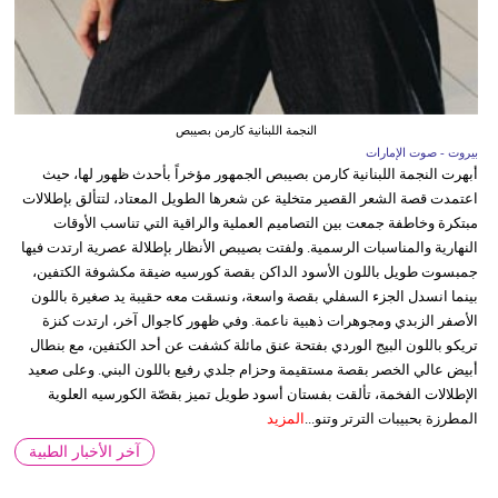
النجمة اللبنانية كارمن بصيبص
بيروت - صوت الإمارات
أبهرت النجمة اللبنانية كارمن بصيبص الجمهور مؤخراً بأحدث ظهور لها، حيث
اعتمدت قصة الشعر القصير متخلية عن شعرها الطويل المعتاد، لتتألق بإطلالات
مبتكرة وخاطفة جمعت بين التصاميم العملية والراقية التي تناسب الأوقات
النهارية والمناسبات الرسمية. ولفتت بصيبص الأنظار بإطلالة عصرية ارتدت فيها
جمبسوت طويل باللون الأسود الداكن بقصة كورسيه ضيقة مكشوفة الكتفين،
بينما انسدل الجزء السفلي بقصة واسعة، ونسقت معه حقيبة يد صغيرة باللون
الأصفر الزبدي ومجوهرات ذهبية ناعمة. وفي ظهور كاجوال آخر، ارتدت كنزة
تريكو باللون البيج الوردي بفتحة عنق مائلة كشفت عن أحد الكتفين، مع بنطال
أبيض عالي الخصر بقصة مستقيمة وحزام جلدي رفيع باللون البني. وعلى صعيد
الإطلالات الفخمة، تألقت بفستان أسود طويل تميز بقصّة الكورسيه العلوية
المطرزة بحبيبات الترتر وتنو...
المزيد
آخر الأخبار الطبية