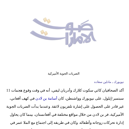
وسفر
ديكور
أخبار
إعلام
تعليم
مرأة
الضربات الجوية الأميركية
أزياء
نيويورك ـ مادلين سعاده
إسلامية
أكد الصحافيان كاثي سكوت كلارك وأدريان ليفي، أنه في وقت وقوع هجمات 11
سبتمبر/إيلول، على نيويورك وواشنطن، كان
أسامة بن لادن
في كهف أفغاني،
علوم
غير قادر على الحصول على إشارة تلفزيون لائقة. وعندما بدأت الضربات الجوية
وتكنولوجيا
الأميركية، فر بن لادن من خلال مواقع مختلفة في أفغانستان، بينما كان يحاول
بيئة
إدارة تحركات زوجاته وأطفاله. وكان في طريقه إلى اجتماع مع الملا عمر في