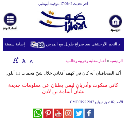
آخر تحديث 17:06:42 بتوقيت أبوظبي
الرئيسية
أخبارعاجلة
رياضة
ثقافة
 النجم الأرجنتيني بعد صراع طويل مع المرض
إصابة سفينة شحن 
إقتصاد
الرئيسية
»
أخبار محلية وعربية وعالمية
فن
أكد الصحافيان أنه كان في كهف أفغاني خلال شنّ هجمات 11 أيلول
وموسيقى
كاثي سكوت وأدريان ليفي يعلنان عن معلومات جديدة
أزياء
بشأن أسامة بن لادن
صحة
05:22 2017 الأحد ,02 تموز / يوليو
GMT
وتغذية
سياحة