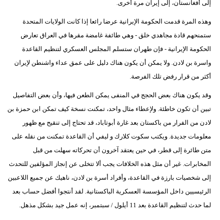
إلى أفغانستان، إلى إيران مرة أخرى.
وهذه المرة قدمت الحكومة الإيرانية عرضا رائعا إذا كانت الولايات المتحدة
ستمنحهم قادة مجاهدي خلق - وهي طائفة غامضة مقرها في العراق تعارض
الحكومة الإيرانية - فإن طهران ستسلم المجلس العسكري لتنظيم القاعدة
واسرة بن لادن. ولا يمكن أن يكون هناك دليل على عمق عداء واشنطن لإيران
أكثر من قرار رفض تلك الفرصة.
وقد يكون هناك بعض الحجج في المنفى يمكن الطعن فيها، وأن بعض التفاصيل
تبين أن تكون خاطئة. ولإعطاء مثال واحد، تمكنت نسخة كيف تمكن ابن حمزة بن
لادن من الفرار من باكستان بعد غارة أبوتاباد، قد تحتاج إلى تنقيح مع ظهور
معلومات جديدة. ويكتب سكوت كلارك و ليفي أن القاعدة تمكنت من نقله على
متن طائرة إلى قطر، في حين يعتقد آخرون أن تحركاته سهلت من قبل
المخابرات. غير أن مثل هذه الخلافات يجب ألا تتخلى عن إنجاز المؤلفين للتحدث
إلى شخصيات بارزة في القاعدة، وأفراد أسرة بن لادن، ناهيك عن جميع اللاعبين
الرئيسيين داخل المؤسسة العسكرية الباكستانية. لقد أنتجوا أفضل حساب بعد
لما حدث لتنظيم القاعدة بعد 11 أيلول / سبتمبر، إنه عمل جيد بشكل مذهل.