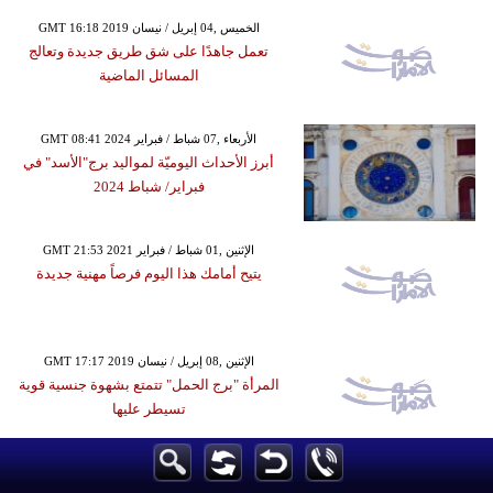
GMT 16:18 2019 الخميس ,04 إبريل / نيسان
تعمل جاهدًا على شق طريق جديدة وتعالج
المسائل الماضية
GMT 08:41 2024 الأربعاء ,07 شباط / فبراير
أبرز الأحداث اليوميّة لمواليد برج"الأسد" في
فبراير/ شباط 2024
GMT 21:53 2021 الإثنين ,01 شباط / فبراير
يتيح أمامك هذا اليوم فرصاً مهنية جديدة
GMT 17:17 2019 الإثنين ,08 إبريل / نيسان
المرأة "برج الحمل" تتمتع بشهوة جنسية قوية
تسيطر عليها
GMT 20:48 2025 الثلاثاء ,02 أيلول / سبتمبر