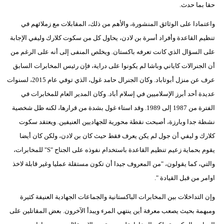
حقا بما حدث.
واعتمادا على الوثائق المنشورة، والأهم من ذلك، المقابلات مع زملائهم في
تنظيم القاعدة وأفراد أسرة بن لادن، يحاول كل من سكوت كلارك وليفي الإجابة
على السؤال الذي كانت تعرفه باكستان. ويخلص المنفى إلى أنه على الرغم من
أن الجنرالات كاياني وباشا لم يكونوا على دراية، فإن رئيس المخابرات السابق
عرف عن منزل أبوتاباد. وكان الجنرال حامد غول، الذي توفي عام 2015، لسنوات
عديدة أحد أبرز الإسلاميين في إسلام أباد. وكان المدير العام للمخابرات في
الفترة من 1987 إلى 1989. وقد استاء غول بشدة من قرارها، لكنه ظل شخصية
نشطة جدا وبارزة، أصبحت نقطة محورية للجهاديين العنيفين. ويعتقد سكوت
كلارك و ليفي أن جول لم يكن يعرف فقط حيث كان بن لادن، ولكن كان أيضا
يقوم بحماية زعيم تنظيم القاعدة باستخدام نفوذه على الجناح "S" للمخابرات،
والتي، كما يقولون، "من المعروف جيدا أن تكون مستقلة عمليا وغير قابلة لاخذ
اوامر من قبل القيادة ".
وإن التداخلات بين المخابرات الباكستانية والجماعات الجهادية العنيفة كثيرة
ومبهمة بحيث يصعب معرفة أين ينتهي المرء ويبدأ الآخرون. بعض المقاتلين على