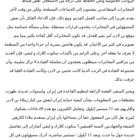
الرواتب الحكومية ولكن الحفاظ على درجة من الاستقلال. بعض ضباط
المخابرات المتقاعدين ينضمون إلى الجماعات المسلحة، ولكن من وقت لآخر
يقدم تقريرا إلى صاحب العمل القديم. ومع ذلك، فإن الادعاء القائل بأن بعض
المسؤولين في المخابرات يتخذون قرارات مستقلة، بشأن مسألة حساسة مثل
موقع بن لادن أمر مثير للجدل. قد تكون المخابرات أقل كفاءة بكثير مما يتم
تصويره في كثير من الأحيان. قد يكون هاجس بسرية أن جزءا واحدا من المنظمة
لا يعرف ما يفعله آخر. وعلى الرغم من تأكيدات سكوت كلارك و ليفي، فإن العديد
من مراقبي المخابرات سيظلون يعتقدون أن سلسلة القيادة لا تزال سليمة، وأن
مجموعة القيادة في الرتب الدنيا كانت تحمي بن لادن، وكانت القيادة العليا قد
عرفت بذلك.
ويخبر المنفى القصة الرائعة لتنظيم القاعدة في إيران. ولسنوات عديدة، ظهرت
مقتطفات من المعلومات بشأن كيفية حماية إيران لبعض من كبار زملاء بن لادن
وأقاربهم بعد 11 سبتمبر/إيلول. وتعامل الكثيرون مع هذه الادعاءات بشكوك
كبيرة. هل كان من المعقول حقا أن يتساءلوا بأن إيران ستقدم ملاذا لكارهي
الشيعة والجهاديين السنة العنيفين؟ سكوت كلارك و ليفي أشاران إلى تفاصيل
جديدة حول ما حدث. وبعد 11 أيلول / سبتمبر مباشرة، أدرك مسؤولون في كل