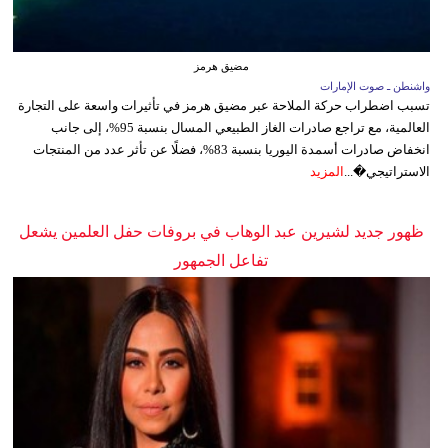
مضيق هرمز
واشنطن ـ صوت الإمارات
تسبب اضطراب حركة الملاحة عبر مضيق هرمز في تأثيرات واسعة على التجارة
العالمية، مع تراجع صادرات الغاز الطبيعي المسال بنسبة 95%، إلى جانب
انخفاض صادرات أسمدة اليوريا بنسبة 83%، فضلًا عن تأثر عدد من المنتجات
الاستراتيجي�...
المزيد
ظهور جديد لشيرين عبد الوهاب في بروفات حفل العلمين يشعل
تفاعل الجمهور