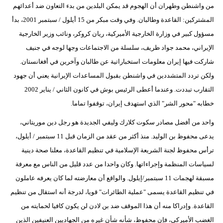
من واشنطن وطهران أن الهجوم قد يمكن البلدين من بدء التعاون ضد أعدائهم
المشتركين: القاعدة وطالبان. وفي وقت مبكر من 15 أيلول / سبتمبر 2001، بدأ
مسؤول كبير في وزارة الخارجية الأميركية، ريان كروكر، ونائب وزير الخارجية
الإيراني، محمد جواد ظريف، سلسلة من الاجتماعات وجها لوجه في جنيف
شاركت فيها إيران معلومات استخباراتية عن طالبان وآخرين في أفغانستان.
ولكن تردد المتشددين في واشنطن بقبول المساعدات الإيرانية يعني أن جهود
التقارب تبددت. وعندما أعطى الرئيس بوش في كانون الثاني / يناير 2002
خطابه "محور الشر" الذي استهدف إيران، توقفوا تماما.
واحد من أفضل مصادر سكوت كلارك وليفي الجديدة هو رجل دين موريتاني،
يدعى محفوظ بن الوليد. منذ أكثر من عقد من الزمان قبل 11 سبتمبر / أيلول،
ترأس محفوظ لجنة الشريعة الإسلامية في تنظيم القاعدة، معلنا صحة دينية
لسياسات المنظمة وإجراءاتها. وكان واحدا من عدد قليل من الناس مع معرفة
مسبقة لهجمات 11 سبتمبر/إيلول. والواقع أن معارضته لما كان يعرفه عاملون
في تنظيم القاعدة يسمى "عملية الطائرات" قويا، لدرجة أنه استقال من تنظيم
القاعدة. وإدراكا منه أن هذا الموقف ضد بن لادن لن يكون كافيا لحمايته من
الغضب الأميركي، فإن محفوظ، شأنه شأن غيره من الجهاديين العنيفين الذين