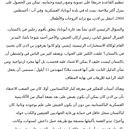
تنظيم القاعدة حريصًا على تسوية وضع زعيمه وحمايته، تمكن من الحصول على
منزل أكثر ملاءمة، بنيت له في بلدة أبوتاباد العسكرية. وفي آب / أغسطس
2004، انتقل بن لادن، مع تزايد الزوجات والأطفال.
والسؤال الرئيسي الذي نشأ بعد غارة أبوتاباد يتعلق بأقوى رجلين في باكستان،
الجنرال أشفق كياني، رئيس أركان الجيش، والأخير أحمد شوجا باشا، المدير
العام لوكالة الاستخبارات الرئيسية، إيسي. ولو كانوا يعرفون بن لادن كان يختبئ
في باكستان؟ علقت الكثير على الجواب. ويعتقد كثير من الناس في واشنطن أن
باكستان ليست حليف لا يمكن الاعتماد عليه فحسب، بل أنها مجرد ازدواجية. ومن
شأن الدليل الثابت على أنها قدمت ملاذًا لمهندس 11 أيلول / سبتمبر، أن يجعل
البلد الراعية للإرهاب في نهاية المطاف.
وهناك أسباب للتفكير في معرفة كبار الباكستانيين. أولا، كان من الصعب الاعتقاد
بأن بن لادن كان يمكن أن يكون يعيش على بعد بضعة أميال من الأكاديمية
العسكرية الباكستانية، من دون أن يكون الجيش على علم بوجوده. وثانيا، كان
لباكستان سجل حافل في حماية ورعاية الجهاديين العنيفين والكذب حوله.
وأخيرًا، تبدو القصة بأكملها متسقة مع طريقة عمل داعش. لسنوات، وكانت
باكستان قد تجنبت أزمات في علاقتها مع واشنطن بالقبض على زعيم تنظيم