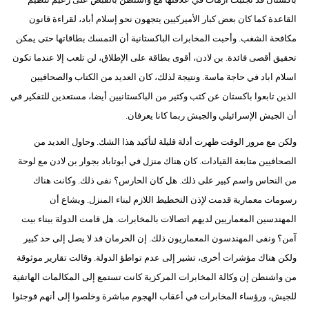
القاعدة كما كان بعض كبار الأميركيين يتجهون نحو إسلام أباد، لقراءة قانون
مكافحة الشغب. وأحبت المخابرات الباكستانية أن التمسك بطاقاتها حتى يمكن
تحقيق أقصى فائدة. بن لادن، أقوى بطاقة على الإطلاق، لن تلعب إلا عندما تكون
اسلام اباد في حاجة ماسة. ونتيجة لذلك، كان العديد من الكتاب والصحافيين
الذين تابعوا باكستان عن كثب وكثير من الباكستانيين أيضا، مستعدين للتفكير في
أن الجيش الإسرائيلي والجيش ربما كانا يعرفان.
ولكن مع مرور الوقت ظهرت أدلة قليلة لتأكيد هذا الشك. وحاول العديد من
الصحافيين متابعة القيادات. كان هناك منزل في أبوتاباد بجوار بن لادن مع لوحة
من النحاس واسم كبير على ذلك. هل كان الحارس؟ نفى ذلك. وكانت هناك
رسومات معمارية قدمت لإذن التخطيط اللازم لبناء المنزل. ويشاع أن
المهندسين المعماريين لديهم اتصالات بالمخابرات. هل قامت الدولة ببناء بيت
آمن؟ ونفى المهندسون المعماريون ذلك. إن الحرمان قد لا يصل إلى حد كبير
ولكن هناك مؤشرات أخرى، تشير إلى عدم تواطؤ الدولة. وقالت تقارير موثوقة
من واشنطن إن وكالة المخابرات المركزية كانت تستمع إلى المكالمات الهاتفية
للجيش، ورؤساء المخابرات في أعقاب الهجوم مباشرة وخلصوا إلى أنهم فوجئوا