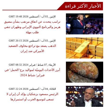
الأخبار الأكثر قراءة
GMT 19:48 2026 الإثنين ,03 آب / أغسطس
ترامب يتحدث عن اتفاق مرتقب بشأن مضيق
هرمز والبرنامج النووي الإيراني وطهران تنفي
طلب مهلة
GMT 20:15 2026 الإثنين ,03 آب / أغسطس
الذهب يصعد مع تراجع مخاوف التصعيد
الأميركي ضد إيران
GMT 08:32 2024 الأربعاء ,07 شباط / فبراير
أبرز الأحداث اليوميّة لمواليد برج"الحمل" في
فبراير/ شباط 2024
GMT 22:24 2026 الثلاثاء ,04 آب / أغسطس
الرئيس مسعود بزشكيان يؤكد أن إيران لا
تسعى لتوسيع الحرب أو استمرارها