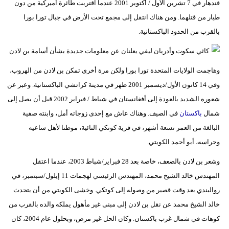
قندهار في 7 تشرين الأول / أكتوبر 2001 عندما اقتربت طائرة أميركية من دون
مدوَّنات
طيار من قتلهما. ومن هناك انتقل إلى مجمع تحت الأرض في جبال تورا بورا
أبراج
بالقرب من الحدود الباكستانية.
فيديو
وهاجمت الولايات المتحدة تورا بورا ولكن مرة أخرى تمكن بن لادن من الهروب،
سيارات
وفي 14 كانون الأول/ديسمبر 2001 ظهر في مدينة كراتشي الباكستانية. وعبر عن
شعوره الشديد بالعودة إلى أفغانستان في شباط / فبراير 2002 قبل أن يصل إلى
شمال
باكستان
في الصيف. وهناك عاش مع إحدى زوجاته أمل، وابنته صفية
البالغة من العمر تسعة أشهر، في قرية كوتكي النائية، موطنا لأهل ساعيه
وحراسه، أبو أحمد الكويتي.
وشعر بن لادن بالضعف، خاصة بعد 28 فبراير/شباط 2003، عندما اعتقل
المهندس خالد الشيخ محمد، المهندس الرئيسي لهجمات 11 إيلول/سبتمبر، في
روالبندي بعد وقت قصير من وصوله إلى كوتكي. وخشى الكويتي من أن يتحدث
خالد الشيخ محمد عن نقل بن لادن إلى مبنى غير مأهول يملكه والده بالقرب من
كوهات في شمال غرب باكستان. وكان الحل غير مرض، وبحلول عام 2004، كان