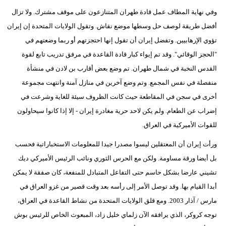
وفي نهاية المطاف عمل قادة طهران المتنازعون على موقف مشترك. ولا تزال
أفضل طريقة لوصف حل وسطها موضع نقاش. وتقول الولايات المتحدة إن إيران
تؤوي الإرهابيين. وتفضل إيران أن تقول إنها احتجزتهم أو ربما وضعتهم في
"الحجز الوقائي". وقد تم إيواء كبار قادة القاعدة في مرفق تدريب تابع لقوة
القدس النخبة في شمال طهران. تم وضع بعض أقارب بن لادن في منشأة
منفصلة في نفس المجمع. وتم وضع آخرين في منازل آمنة وانتهت مجموعة
أخرى في سجن في المقاطعة حيث كانت الظروف سيئة للغاية وشرعت في
إضراب عن الطعام. ولم يكن لاحد حرية مغادرة إيران - إلا إذا كانوا سيحاولون
للقوات الأميركية في العراق.
ورأت إيران أن المعتقلين ليسوا مصدرا جيدا للمعلومات الاستخباراتية فحسب
بل أيضا ورقة مساومة. ولكن مع الحرس الثوري ونائب الرئيس الأميركي ديك
تشيني عارضا بشكل حاسم حتى التفاعل المتبادل للمنفعة، كان صفقة لا يمكن
أبدا القيام بها. وقد توصل الأمر إلى رأسه بعد وقت قصير من غزو العراق في
مارس / آذار 2003. ومع قلق الولايات المتحدة من نشاط القاعدة في العراق،
توجه كروكر، الذي يرافقه الآن زلماي خليل زاد، المبعوث الخاص للرئيس بوش