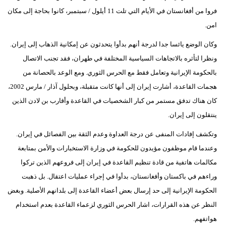
فروا من أفغانستان في الأيام التي تلت 11 أيلول / سبتمبر، كانوا بحاجة إلى مكان
امن.
وكان الوضع يائسا جدا لدرجة أنهم بدأوا يتحدثون عن إمكانية الذهاب إلى إيران.
ونظرا لتأثره بالاتجاهات السياسية المختلفة في طهران، فقد تجنب الاتصال
بالحكومة الإيرانية وتعامل فقط مع الحرس الثوري. ومع الوعد بالحصانة من
هجمات القاعدة، أشارت إيران إلى أنها كانت متقبلة، وبحلول آذار / مارس 2002،
كان هناك تدفق مستمر من كبار الشخصيات في القاعدة وأقارب بن لادن الذين
ينتقلون إلى إيران.
وتكشف إفادات المنفى عن درجة العداوة وعدم الثقة بين الفصائل في إيران.
وعندما قام موظفون مؤيدون للحكومة في وزارة الاستخبارات والأمن بمتابعة
مكالمات هاتفية من قادة تنظيم القاعدة في إيران إلى فروعهم الذين تركوا
وراءهم في باكستان وأفغانستان، بدأوا في إجراء عمليات اعتقال. بل ذهبت
الحكومة الإيرانية إلى حد إرسال بعض أعضاء القاعدة إلى بلدانهم الأصلية. وبغض
النظر عن هذه القرارات، اشار الحرس الثوري لزعماء القاعدة بعدم استخدام
هواتفهم.