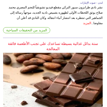
لندن - صوت الإمارات
نشر نادي طرابزون سبور التركي مقطع فيديو تشويقياً للنجم المصري محمد
صلاح يوثق اللحظات الأولى لظهوره بقميص ناديه الجديد، موجهاً رسالة إلى
الجماهير التي تنتظره بعد انتشار أنباء انتقاله. وكان النادي قد أعلن أن
مفاوضا...
المزيد
المزيد من التحقيقات السياحية
ستة بدائل غذائية بسيطة تساعدك على تجنب الأطعمة فائقة
المعالجة