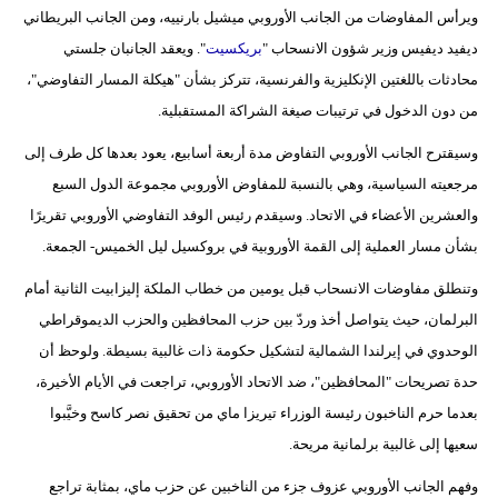
مدوَّنات
ويرأس المفاوضات من الجانب الأوروبي ميشيل بارنييه، ومن الجانب البريطاني
ديفيد ديفيس وزير شؤون الانسحاب "
بريكسيت
". ويعقد الجانبان جلستي
أبراج
محادثات باللغتين الإنكليزية والفرنسية، تتركز بشأن "هيكلة المسار التفاوضي"،
من دون الدخول في ترتيبات صيغة الشراكة المستقبلية.
فيديو
وسيقترح الجانب الأوروبي التفاوض مدة أربعة أسابيع، يعود بعدها كل طرف إلى
سيارات
مرجعيته السياسية، وهي بالنسبة للمفاوض الأوروبي مجموعة الدول السبع
والعشرين الأعضاء في الاتحاد. وسيقدم رئيس الوفد التفاوضي الأوروبي تقريرًا
بشأن مسار العملية إلى القمة الأوروبية في بروكسيل ليل الخميس- الجمعة.
وتنطلق مفاوضات الانسحاب قبل يومين من خطاب الملكة إليزابيت الثانية أمام
البرلمان، حيث يتواصل أخذ وردّ بين حزب المحافظين والحزب الديموقراطي
الوحدوي في إيرلندا الشمالية لتشكيل حكومة ذات غالبية بسيطة. ولوحظ أن
حدة تصريحات "المحافظين"، ضد الاتحاد الأوروبي، تراجعت في الأيام الأخيرة،
بعدما حرم الناخبون رئيسة الوزراء تيريزا ماي من تحقيق نصر كاسح وخيَّبوا
سعيها إلى غالبية برلمانية مريحة.
وفهم الجانب الأوروبي عزوف جزء من الناخبين عن حزب ماي، بمثابة تراجع