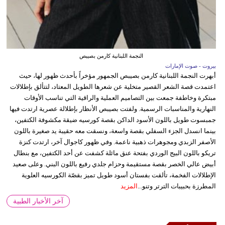
النجمة اللبنانية كارمن بصيبص
بيروت - صوت الإمارات
أبهرت النجمة اللبنانية كارمن بصيبص الجمهور مؤخراً بأحدث ظهور لها، حيث
اعتمدت قصة الشعر القصير متخلية عن شعرها الطويل المعتاد، لتتألق بإطلالات
مبتكرة وخاطفة جمعت بين التصاميم العملية والراقية التي تناسب الأوقات
النهارية والمناسبات الرسمية. ولفتت بصيبص الأنظار بإطلالة عصرية ارتدت فيها
جمبسوت طويل باللون الأسود الداكن بقصة كورسيه ضيقة مكشوفة الكتفين،
بينما انسدل الجزء السفلي بقصة واسعة، ونسقت معه حقيبة يد صغيرة باللون
الأصفر الزبدي ومجوهرات ذهبية ناعمة. وفي ظهور كاجوال آخر، ارتدت كنزة
تريكو باللون البيج الوردي بفتحة عنق مائلة كشفت عن أحد الكتفين، مع بنطال
أبيض عالي الخصر بقصة مستقيمة وحزام جلدي رفيع باللون البني. وعلى صعيد
الإطلالات الفخمة، تألقت بفستان أسود طويل تميز بقصّة الكورسيه العلوية
المطرزة بحبيبات الترتر وتنو...
المزيد
آخر الأخبار الطبية