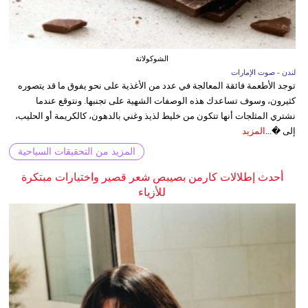
الشوكولاتة
لندن - صوت الإمارات
توجد الأطعمة فائقة المعالجة في عدد من الأغذية على نحو يفوق ما قد يتصوره
كثيرون، وسوف تساعدك هذه الوصفات الشهية على تجنبها. ونتوقع عندما
نشتري المثلجات أنها تتكون من خليط لذيذ وغني بالدهون، كالكريمة أو الحليب،
إلى �...
المزيد
المزيد من التحقيقات السياحية
أحدث إطلالات كارمن بصيبص شعر قصير واختيارات مبتكرة
للأزياء