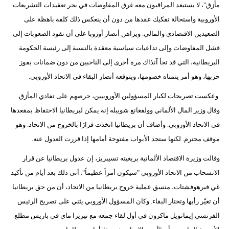
مأزق"، لا يستبعد المراقبون معه غرق المفاوضات في بحر تعقيدات التشريعات
الأوروبية واستحالة تفكيك عقدها من دون أن ينعكس ذلك كلفة باهظة على
الصعيدين الاقتصادي والمالي. ويراهن أنصار أوروبا على أن تقود الصعوبات إلى
فشل المفاوضات وإلى تداعيات سياسية معقدة بالنسبة إلى رئيسة الحكومة
البريطانية، التي قد تجأ آنذاك مرة أخرى إلى الناخبين من دون ضمانات بفوز
حزبها، وهو أمر يتمناه خصومها، ويتوقعه أنصار البقاء في الاتحاد الأوروبي.
وعكست تصريحات لكبار المسؤولين الأوروبيين، حرصهم على تفادي المأزق.
وقال وزير المال الألماني وولفغانغ شويبله إنه يمكن لبريطانيا الاحتفاظ بمقعدها
في الاتحاد الأوروبي. وأضاف أن بريطانيا اتخذت قرارًا بالخروج من الاتحاد. وهو
موقف محترم. لكنها ستجد الأبواب مفتوحة أمامها إذا قررت العدول عنه.
وقالت وزيرة الاقتصاد الألمانية بريغيته تسيبريز، إن عدول بريطانيا عن قرار
الانسحاب من الاتحاد الأوروبي "سيكون أمراً عظيماً". أتى ذلك بعد أيام من تأكيد
غي فيرهوفشتات، منسق عملية خروج بريطانيا من الاتحاد، أن من حق بريطانيا
أن تغيّر رأيها وتختار البقاء. وكان المسؤول الأوروبي يثني على تصريح الرئيس
الفرنسي إيمانويل ماكرون في أول لقاء جمعه مع تيريزا ماي في باريس مطلع