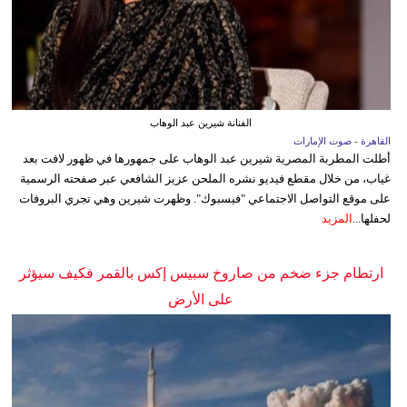
الفنانة شيرين عبد الوهاب
القاهرة - صوت الإمارات
أطلت المطربة المصرية شيرين عبد الوهاب على جمهورها في ظهور لافت بعد
غياب، من خلال مقطع فيديو نشره الملحن عزيز الشافعي عبر صفحته الرسمية
على موقع التواصل الاجتماعي "فيسبوك". وظهرت شيرين وهي تجري البروفات
لحفلها...
المزيد
ارتطام جزء ضخم من صاروخ سبيس إكس بالقمر فكيف سيؤثر
على الأرض