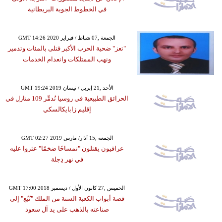
في الخطوط الجوية البريطانية
GMT 14:26 2020 الجمعة ,07 شباط / فبراير
"تعز" ضحية الحرب الأكبر قتلى بالمئات وتدمير
ونهب الممتلكات وانعدام الخدمات
GMT 19:24 2019 الأحد ,21 إبريل / نيسان
الحرائق الطبيعية في روسيا تُدمِّر 109 منازل في
إقليم زابايكالسكي
GMT 02:27 2019 الجمعة ,15 آذار/ مارس
عراقيون يقتلون "تمساحًا ضخمًا" عثروا عليه
في نهر دِجلة
GMT 17:00 2018 الخميس ,27 كانون الأول / ديسمبر
قصة أبواب الكعبة الستة من الملك "تُبّع" إلى
صناعته بالذهب على يد آل سعود