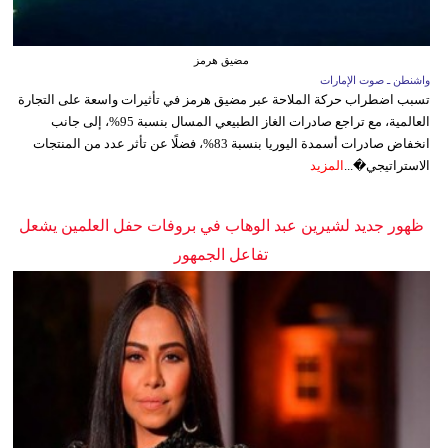
مضيق هرمز
واشنطن ـ صوت الإمارات
تسبب اضطراب حركة الملاحة عبر مضيق هرمز في تأثيرات واسعة على التجارة
العالمية، مع تراجع صادرات الغاز الطبيعي المسال بنسبة 95%، إلى جانب
انخفاض صادرات أسمدة اليوريا بنسبة 83%، فضلًا عن تأثر عدد من المنتجات
الاستراتيجي�...
المزيد
ظهور جديد لشيرين عبد الوهاب في بروفات حفل العلمين يشعل
تفاعل الجمهور