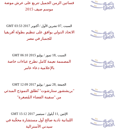
فساتين الزمن الجميل تتربع على عرش موضة
موسم صيف 2015
GMT 03:53 2017 السبت ,07 تشرين الأول / أكتوبر
الاتحاد الدولي يوافق على تنظيم بطولة أفريقيا
للجمباز في مصر
GMT 06:10 2015 السبت ,18 تموز / يوليو
المصممة نعيمة كامل تطرح عباءات خاصة
بالإعلامية دعاء عامر
GMT 12:09 2017 الجمعة ,28 تموز / يوليو
"بريششور ستارشوت" تُطلق النموذج المبدئي
من "سفينة الفضاء المُصغرة"
GMT 15:12 2017 الإثنين ,11 أيلول / سبتمبر
اللبنانية نادية صالح أول مستشارة محجَّبة في
سيدني الأسترالية