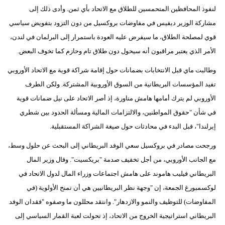
لنفوذ المحافظين المتحمسين للطلاق مع الاتحاد بأي ثمن. وأدى ذلك إلى
مشاركة الوزير ديفيس في مفاوضات بروكسيل من دون التزود بتفويض سياسي
قوي لمصلحة الطلاق، ما سيفرض عليه العودة باستمرار إلى البرلمان في لندن،
الأمر الذي يعتبر مراقبون أنه سيحول دون طلاق تام وحازم كما تخوف البعض.
وطالبت ماي قبل الانتخابات بضمانات حول إقامة شراكة قوية مع الاتحاد الأوروبي
تفيد المؤسسات البريطانية من السوق الأوروبية المشتركة. ولكن الطرف
الأوروبي لم يترك أمامها هامش مناورة، إذ أصر الاتحاد على نيل ضمانات قوية
في شأن "حقوق المواطنين، والالتزامات المالية ومسألة الحدود بين شطري
إيرلندا"، قبل البدء في محادثات حول صيغة الشراكة المستقبلية.
ورجحت مصادر في بروكسيل سعي الوفد البريطاني إلى البحث عن حلول وسط،
مع الجانب الأوروبي، من أجل تخفيف صدمة "بريكسيت". وقال وزير المال
البريطاني فيليب هاموند على هامش اجتماعات وزراء المال لدول الاتحاد في
لوكسمبورغ الجمعة، إن "وجهة نظر البريطانيين هي أن تمنح الأولوية (في
المفاوضات) للتوظيف والنمو والازدهار". وانتقد محللون ما وصفوه "فقدان الوفد
البريطاني استراتيجية الخروج من الاتحاد، إذ تحولت لعبة القمار السياسي إلى