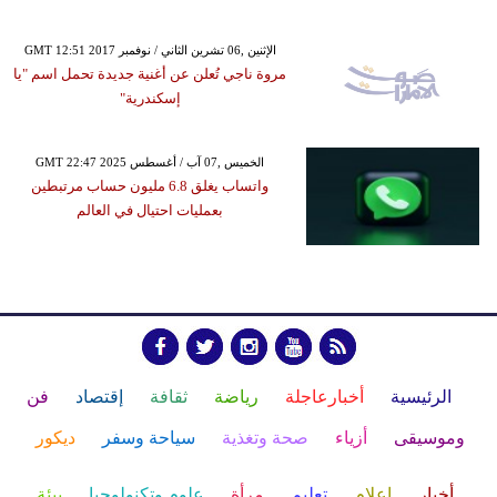
GMT 12:51 2017 الإثنين ,06 تشرين الثاني / نوفمبر
مروة ناجي تُعلن عن أغنية جديدة تحمل اسم "يا
إسكندرية"
GMT 22:47 2025 الخميس ,07 آب / أغسطس
واتساب يغلق 6.8 مليون حساب مرتبطين
بعمليات احتيال في العالم
الرئيسية
أخبارعاجلة
رياضة
ثقافة
إقتصاد
فن
وموسيقى
أزياء
صحة وتغذية
سياحة وسفر
ديكور
أخبار
إعلام
تعليم
مرأة
علوم وتكنولوجيا
بيئة