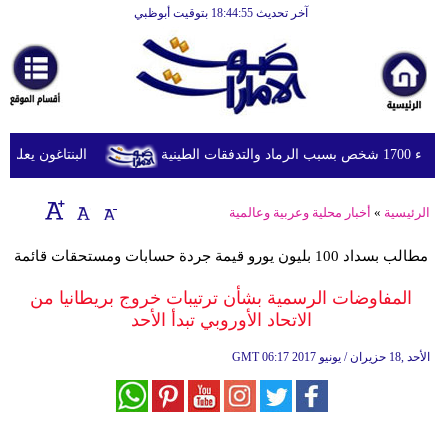
آخر تحديث 18:44:55 بتوقيت أبوظبي
الرئيسية
أخبارعاجلة
رياضة
ثقافة
طينية
البنتاغون يعلن مرا
إقتصاد
الرئيسية
»
أخبار محلية وعربية وعالمية
فن
مطالب بسداد 100 بليون يورو قيمة جردة حسابات ومستحقات قائمة
وموسيقى
المفاوضات الرسمية بشأن ترتيبات خروج بريطانيا من
أزياء
الاتحاد الأوروبي تبدأ الأحد
صحة
06:17 2017 الأحد ,18 حزيران / يونيو
GMT
وتغذية
سياحة