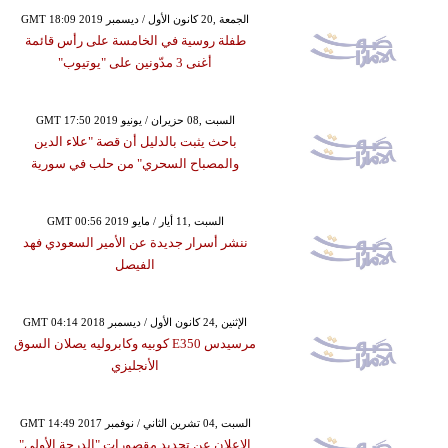
GMT 18:09 2019 الجمعة ,20 كانون الأول / ديسمبر
طفلة روسية في الخامسة على رأس قائمة
أغنى 3 مدّونين على "يوتيوب"
GMT 17:50 2019 السبت ,08 حزيران / يونيو
باحث يثبت بالدليل أن قصة "علاء الدين
والمصباح السحري" من حلب في سورية
GMT 00:56 2019 السبت ,11 أيار / مايو
ننشر أسرار جديدة عن الأمير السعودي فهد
الفيصل
GMT 04:14 2018 الإثنين ,24 كانون الأول / ديسمبر
مرسيدس E350 كوبيه وكابروليه يصلان السوق
الأنجليزي
GMT 14:49 2017 السبت ,04 تشرين الثاني / نوفمبر
الإعلان عن تجديد مقصورات "الدرجة الأولى"