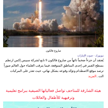
صاروخ فالكون
نيويورك - صوت الإمارات
يُعتقد أن جزءاً ضخماً تائهاً من صاروخ فالكون 9 تابع لشركة سبيس إكس ارتطم
بسطح القمر في إحدى المناطق المتوقعة، فيما يترقب العلماء حول العالم صوراً
ترصد موقع الاصطدام وتؤكد وقوعه بشكل نهائي، حيث تعذر على المركبات
الت...
المزيد
هيئة الشارقة للمتاحف تواصل فعالياتها الصيفية ببرامج تعليمية
وترفيهية للأطفال والعائلات