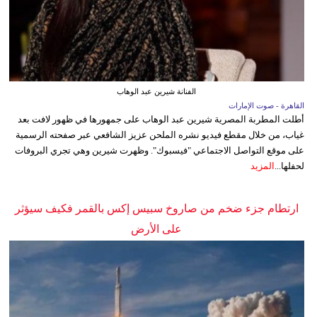
الفنانة شيرين عبد الوهاب
القاهرة - صوت الإمارات
أطلت المطربة المصرية شيرين عبد الوهاب على جمهورها في ظهور لافت بعد
غياب، من خلال مقطع فيديو نشره الملحن عزيز الشافعي عبر صفحته الرسمية
على موقع التواصل الاجتماعي "فيسبوك". وظهرت شيرين وهي تجري البروفات
لحفلها...
المزيد
ارتطام جزء ضخم من صاروخ سبيس إكس بالقمر فكيف سيؤثر
على الأرض