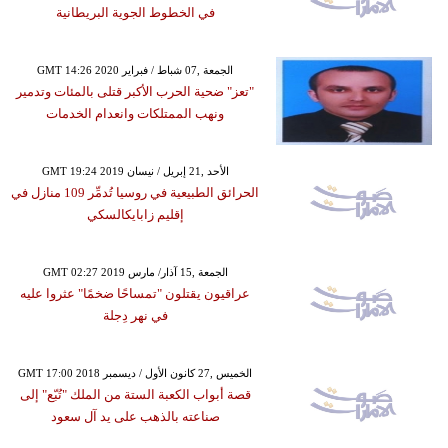
في الخطوط الجوية البريطانية
GMT 14:26 2020 الجمعة ,07 شباط / فبراير
"تعز" ضحية الحرب الأكبر قتلى بالمئات وتدمير
ونهب الممتلكات وانعدام الخدمات
GMT 19:24 2019 الأحد ,21 إبريل / نيسان
الحرائق الطبيعية في روسيا تُدمِّر 109 منازل في
إقليم زابايكالسكي
GMT 02:27 2019 الجمعة ,15 آذار/ مارس
عراقيون يقتلون "تمساحًا ضخمًا" عثروا عليه
في نهر دِجلة
GMT 17:00 2018 الخميس ,27 كانون الأول / ديسمبر
قصة أبواب الكعبة الستة من الملك "تُبّع" إلى
صناعته بالذهب على يد آل سعود