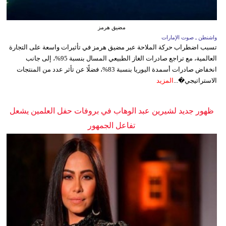
مضيق هرمز
واشنطن ـ صوت الإمارات
تسبب اضطراب حركة الملاحة عبر مضيق هرمز في تأثيرات واسعة على التجارة
العالمية، مع تراجع صادرات الغاز الطبيعي المسال بنسبة 95%، إلى جانب
انخفاض صادرات أسمدة اليوريا بنسبة 83%، فضلًا عن تأثر عدد من المنتجات
الاستراتيجي�...
المزيد
ظهور جديد لشيرين عبد الوهاب في بروفات حفل العلمين يشعل
تفاعل الجمهور