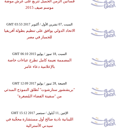
فساتين الزمن الجميل تتربع على عرش موضة
موسم صيف 2015
GMT 03:53 2017 السبت ,07 تشرين الأول / أكتوبر
الاتحاد الدولي يوافق على تنظيم بطولة أفريقيا
للجمباز في مصر
GMT 06:10 2015 السبت ,18 تموز / يوليو
المصممة نعيمة كامل تطرح عباءات خاصة
بالإعلامية دعاء عامر
GMT 12:09 2017 الجمعة ,28 تموز / يوليو
"بريششور ستارشوت" تُطلق النموذج المبدئي
من "سفينة الفضاء المُصغرة"
GMT 15:12 2017 الإثنين ,11 أيلول / سبتمبر
اللبنانية نادية صالح أول مستشارة محجَّبة في
سيدني الأسترالية