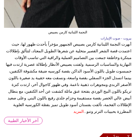
النجمة اللبنانية كارمن بصيبص
بيروت - صوت الإمارات
أبهرت النجمة اللبنانية كارمن بصيبص الجمهور مؤخراً بأحدث ظهور لها، حيث
اعتمدت قصة الشعر القصير متخلية عن شعرها الطويل المعتاد، لتتألق بإطلالات
مبتكرة وخاطفة جمعت بين التصاميم العملية والراقية التي تناسب الأوقات
النهارية والمناسبات الرسمية. ولفتت بصيبص الأنظار بإطلالة عصرية ارتدت فيها
جمبسوت طويل باللون الأسود الداكن بقصة كورسيه ضيقة مكشوفة الكتفين،
بينما انسدل الجزء السفلي بقصة واسعة، ونسقت معه حقيبة يد صغيرة باللون
الأصفر الزبدي ومجوهرات ذهبية ناعمة. وفي ظهور كاجوال آخر، ارتدت كنزة
تريكو باللون البيج الوردي بفتحة عنق مائلة كشفت عن أحد الكتفين، مع بنطال
أبيض عالي الخصر بقصة مستقيمة وحزام جلدي رفيع باللون البني. وعلى صعيد
الإطلالات الفخمة، تألقت بفستان أسود طويل تميز بقصّة الكورسيه العلوية
المطرزة بحبيبات الترتر وتنو...
المزيد
آخر الأخبار الطبية