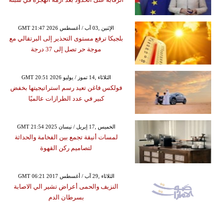
GMT 21:47 2026 الإثنين ,03 آب / أغسطس
بلجيكا ترفع مستوى التحذير إلى البرتقالي مع
موجة حر تصل إلى 37 درجة
GMT 20:51 2026 الثلاثاء ,14 تموز / يوليو
فولكس فاغن تعيد رسم استراتيجيتها بخفض
كبير في عدد الطرازات عالميًا
GMT 21:54 2025 الخميس ,17 إبريل / نيسان
لمسات أنيقة تجمع بين الفخامة والحداثة
لتصاميم ركن القهوة
GMT 06:21 2017 الثلاثاء ,29 آب / أغسطس
النزيف والحمى أعراض تشير الي الاصابة
بسرطان الدم