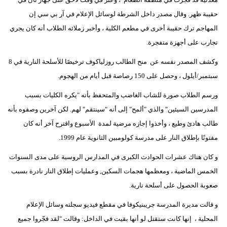
حقيبة ظهر. وقال مصدر داخل الشرطة لوسائل الإعلام في آر بي سي إن
المهاجم ترك حقيبة أخرى في مطعم الكلية ، وأخبر زملائه الطلاب أنه كان يجري
تجارب على أجهزة متفجرة.
وكشف المصدر نفسه عن منح الطالب روزلياكوف ترخيصًا للأسلحة النارية في 8
سبتمبر/أيلول ، وحصل على 150 رصاصة قبل أيام من الهجوم.
ورسم الطلاب صورة للشاب الغاضب والمتحفظ بأنه "يكره الكليات بسبب
المدرسين السيئين" والذي "ألمح" إلى أنه "سينتقم" لهم. لكن آخرين وصفوه بأنه
طالب هادئ وطيع ، وأخذوا إجازه مرضية لمدة الأسبوع واقترح آخر أنه كان
مفتونًا بإطلاق النار على مدرسة كولومبين الثانوية عام 1999.
و كان هناك عشرات الحوادث الكبرى في المدارس الروسية على مدى السنوات
الخمس الماضية ، ومعظمها هجمات السكين, وعمليات إطلاق النار نادرة بسبب
صعوبة الحصول على أسلحة نارية.
و قالت مديرة المدرسة جريبنيكوفا في مقطع فيديو سجلته وسائل الإعلام
المحلية ، إنها كانت ستقتل لو أنها بقيت في الداخل: وقالت "لقد فجّروا جميع