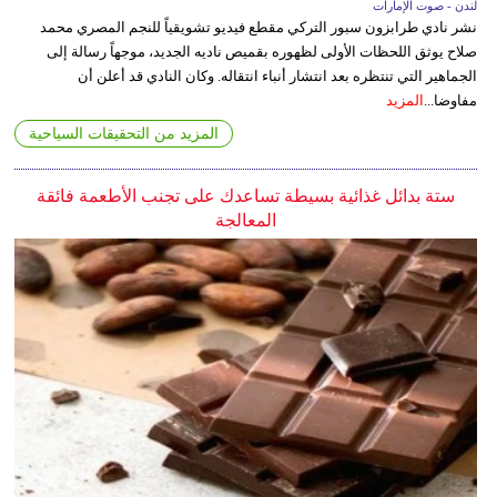
لندن - صوت الإمارات
نشر نادي طرابزون سبور التركي مقطع فيديو تشويقياً للنجم المصري محمد
صلاح يوثق اللحظات الأولى لظهوره بقميص ناديه الجديد، موجهاً رسالة إلى
الجماهير التي تنتظره بعد انتشار أنباء انتقاله. وكان النادي قد أعلن أن
مفاوضا...
المزيد
المزيد من التحقيقات السياحية
ستة بدائل غذائية بسيطة تساعدك على تجنب الأطعمة فائقة
المعالجة