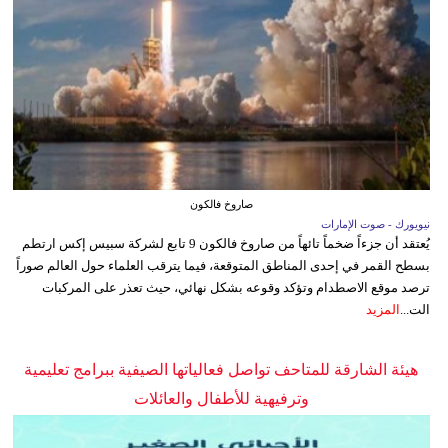
صاروخ فالكون
نيويورك - صوت الإمارات
يُعتقد أن جزءاً ضخماً تائهاً من صاروخ فالكون 9 تابع لشركة سبيس إكس ارتطم
بسطح القمر في إحدى المناطق المتوقعة، فيما يترقب العلماء حول العالم صوراً
ترصد موقع الاصطدام وتؤكد وقوعه بشكل نهائي، حيث تعذر على المركبات
الت...
المزيد
هيئة الشارقة للمتاحف تواصل فعالياتها الصيفية ببرامج تعليمية
وترفيهية للأطفال والعائلات