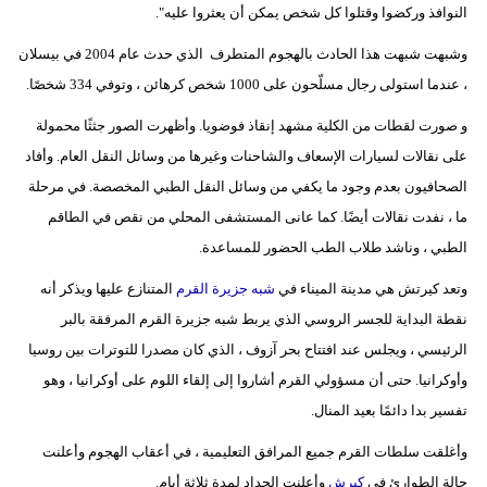
النوافذ وركضوا وقتلوا كل شخص يمكن أن يعثروا عليه".
وشبهت شبهت هذا الحادث بالهجوم المتطرف الذي حدث عام 2004 في بيسلان
، عندما استولى رجال مسلّحون على 1000 شخص كرهائن ، وتوفي 334 شخصًا.
و صورت لقطات من الكلية مشهد إنقاذ فوضويا. وأظهرت الصور جثثًا محمولة
على نقالات لسيارات الإسعاف والشاحنات وغيرها من وسائل النقل العام. وأفاد
الصحافيون بعدم وجود ما يكفي من وسائل النقل الطبي المخصصة. في مرحلة
ما ، نفدت نقالات أيضًا. كما عانى المستشفى المحلي من نقص في الطاقم
الطبي ، وناشد طلاب الطب الحضور للمساعدة.
وتعد كيرتش هي مدينة الميناء في
شبه جزيرة القرم
المتنازع عليها ويذكر أنه
نقطة البداية للجسر الروسي الذي يربط شبه جزيرة القرم المرفقة بالبر
الرئيسي ، ويجلس عند افتتاح بحر آزوف ، الذي كان مصدرا للتوترات بين روسيا
وأوكرانيا. حتى أن مسؤولي القرم أشاروا إلى إلقاء اللوم على أوكرانيا ، وهو
تفسير بدا دائمًا بعيد المنال.
وأغلقت سلطات القرم جميع المرافق التعليمية ، في أعقاب الهجوم وأعلنت
حالة الطوارئ في
كيرش
وأعلنت الحداد لمدة ثلاثة أيام.