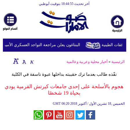
آخر تحديث 18:44:55 بتوقيت أبوظبي
الرئيسية
أخبارعاجلة
رياضة
ثقافة
البنتاغون يعلن مراجعة التواجد العسكري الأميركي في
إقتصاد
الرئيسية
»
أخبار محلية وعربية وعالمية
فن
نفّذه طالب بعدما ترك حقيبته بداخلها عبوة ناسفة في الكلية
وموسيقى
هجوم بالأسلحة على إحدى جامعات كيرتش القرمية يودي
أزياء
بحياة 19 شخصًا
صحة
06:20 2018 الخميس ,18 تشرين الأول / أكتوبر
GMT
وتغذية
سياحة