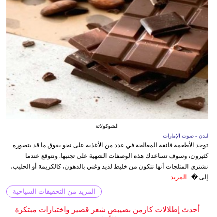
الشوكولاتة
لندن - صوت الإمارات
توجد الأطعمة فائقة المعالجة في عدد من الأغذية على نحو يفوق ما قد يتصوره
كثيرون، وسوف تساعدك هذه الوصفات الشهية على تجنبها. ونتوقع عندما
نشتري المثلجات أنها تتكون من خليط لذيذ وغني بالدهون، كالكريمة أو الحليب،
إلى �...
المزيد
المزيد من التحقيقات السياحية
أحدث إطلالات كارمن بصيبص شعر قصير واختيارات مبتكرة