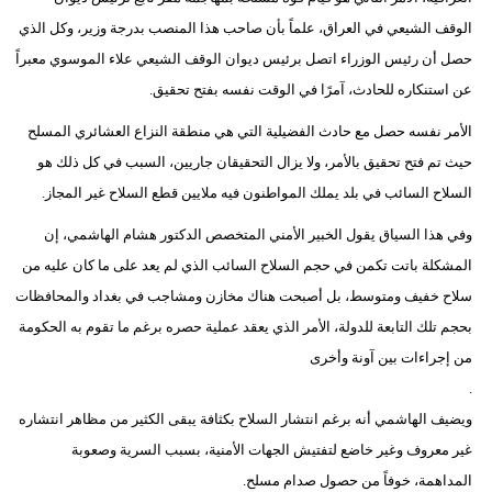
الوقف الشيعي في العراق، علماً بأن صاحب هذا المنصب بدرجة وزير، وكل الذي
حصل أن رئيس الوزراء اتصل برئيس ديوان الوقف الشيعي علاء الموسوي معبراً
عن استنكاره للحادث، آمرًا في الوقت نفسه بفتح تحقيق.
الأمر نفسه حصل مع حادث الفضيلية التي هي منطقة النزاع العشائري المسلح
حيث تم فتح تحقيق بالأمر، ولا يزال التحقيقان جاريين، السبب في كل ذلك هو
السلاح السائب في بلد يملك المواطنون فيه ملايين قطع السلاح غير المجاز.
وفي هذا السياق يقول الخبير الأمني المتخصص الدكتور هشام الهاشمي، إن
المشكلة باتت تكمن في حجم السلاح السائب الذي لم يعد على ما كان عليه من
سلاح خفيف ومتوسط، بل أصبحت هناك مخازن ومشاجب في بغداد والمحافظات
بحجم تلك التابعة للدولة، الأمر الذي يعقد عملية حصره برغم ما تقوم به الحكومة
من إجراءات بين آونة وأخرى
.
ويضيف الهاشمي أنه برغم انتشار السلاح بكثافة يبقى الكثير من مظاهر انتشاره
غير معروف وغير خاضع لتفتيش الجهات الأمنية، بسبب السرية وصعوبة
المداهمة، خوفاً من حصول صدام مسلح.