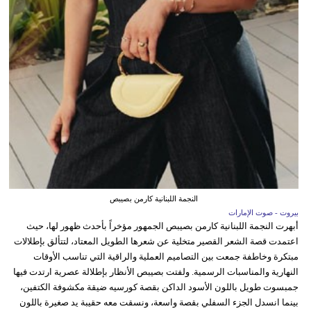
النجمة اللبنانية كارمن بصيبص
بيروت - صوت الإمارات
أبهرت النجمة اللبنانية كارمن بصيبص الجمهور مؤخراً بأحدث ظهور لها، حيث
اعتمدت قصة الشعر القصير متخلية عن شعرها الطويل المعتاد، لتتألق بإطلالات
مبتكرة وخاطفة جمعت بين التصاميم العملية والراقية التي تناسب الأوقات
النهارية والمناسبات الرسمية. ولفتت بصيبص الأنظار بإطلالة عصرية ارتدت فيها
جمبسوت طويل باللون الأسود الداكن بقصة كورسيه ضيقة مكشوفة الكتفين،
بينما انسدل الجزء السفلي بقصة واسعة، ونسقت معه حقيبة يد صغيرة باللون