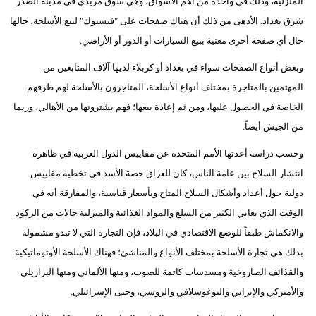
المنزلية، وذلك في واحدة من أهم الأسواق، وهي سوق مريدي في مدينة الصدر
شرق بغداد. الأدهى من ذلك أن هناك صفحات على "فيسبوك" لبيع الأسلحة، حالها
حال أي صفحة أخرى معنية ببيع السيارات أو الدور أو الأراضي.
وبعض أنواع الصفحات سواء في بغداد أو كربلاء لديها آلاف المتابعين من
المهتمين بالمتاجرة بمختلف أنواع الأسلحة، المتاجرون بالأسلحة لهم طرقهم
الخاصة في الحصول عليها، ومن ثم إعادة بيعها؛ فهم يشترونها من الأهالي، وربما
من الجيش أيضاً.
وحسب دراسة أعدتها الأمم المتحدة عن مقاييس الدول العربية في ظاهرة
انتشار السلاح بين عامة الناس، كان للعراق حصة الأسد في تخطيه مقاييس
دولية حول أعداد وأشكال السلاح المتاح وبأسعار قياسية، والمفارقة أنه في
الوقت الذي تعاني الكثير من السلع والمواد الغذائية والمنزلية حالات من الركود
والانكماش طبقاً للوضع الاقتصادي في البلاد، فإن التجارة التي لا تبدو مشمولة
بذلك هي تجارة الأسلحة بمختلف الأنواع والمناشئ؛ فهناك الأسلحة الأوتوماتيكية
والقذائف الصاروخية ومسدسات كاتمة للصوت، ومنها الألماني ومنها البرازيلي
والأميركي والإيراني واليوغوسلافي والروسي، وحتى الإسرائيلي.