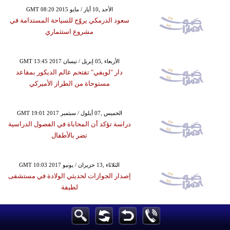
GMT 08:20 2015 الأحد ,10 أيار / مايو
سعود الدرمكي يروّج للسياحة المستدامة في
مشروع استثماري
GMT 13:45 2017 الأربعاء ,05 إبريل / نيسان
دار "لويفي" تقتحم عالم الديكور بمقاعد
مستوحاة من الطراز الأميركي
GMT 19:01 2017 الخميس ,07 أيلول / سبتمبر
دراسة تؤكد أن المحاباة في الفصول الدراسية
تضر بالأطفال
GMT 10:03 2017 الثلاثاء ,13 حزيران / يونيو
إصدار الجوازات لحديثي الولادة في مستشفى
لطيفة
GMT 16:44 2017 الإثنين ,03 تموز / يوليو
علماء يدرجون الببغاوات ضمن الآفات ويطالبون