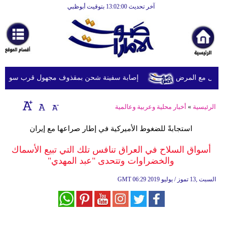
آخر تحديث 13:02:00 بتوقيت أبوظبي
الرئيسية
أخبارعاجلة
رياضة
ثقافة
يل مع المرض
إصابة سفينة شحن بمقذوف مجهول قرب سواحل عُما
إقتصاد
الرئيسية
»
أخبار محلية وعربية وعالمية
فن
استجابةً للضغوط الأميركية في إطار صراعها مع إيران
وموسيقى
أسواق السلاح في العراق تنافس تلك التي تبيع الأسماك
أزياء
والخضراوات وتتحدى "عبد المهدي"
صحة
06:29 2019 السبت ,13 تموز / يوليو
GMT
وتغذية
سياحة