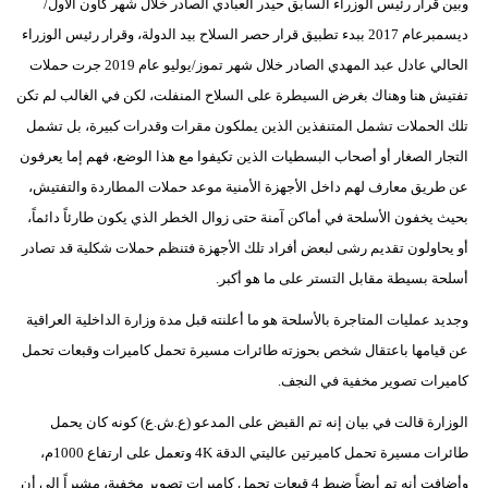
وبين قرار رئيس الوزراء السابق حيدر العبادي الصادر خلال شهر كاون الأول/
ديسمبرعام 2017 ببدء تطبيق قرار حصر السلاح بيد الدولة، وقرار رئيس الوزراء
الحالي عادل عبد المهدي الصادر خلال شهر تموز/يوليو عام 2019 جرت حملات
تفتيش هنا وهناك بغرض السيطرة على السلاح المنفلت، لكن في الغالب لم تكن
تلك الحملات تشمل المتنفذين الذين يملكون مقرات وقدرات كبيرة، بل تشمل
التجار الصغار أو أصحاب البسطيات الذين تكيفوا مع هذا الوضع، فهم إما يعرفون
عن طريق معارف لهم داخل الأجهزة الأمنية موعد حملات المطاردة والتفتيش،
بحيث يخفون الأسلحة في أماكن آمنة حتى زوال الخطر الذي يكون طارئاً دائماً،
أو يحاولون تقديم رشى لبعض أفراد تلك الأجهزة فتنظم حملات شكلية قد تصادر
أسلحة بسيطة مقابل التستر على ما هو أكبر.
وجديد عمليات المتاجرة بالأسلحة هو ما أعلنته قبل مدة وزارة الداخلية العراقية
عن قيامها باعتقال شخص بحوزته طائرات مسيرة تحمل كاميرات وقبعات تحمل
كاميرات تصوير مخفية في النجف.
الوزارة قالت في بيان إنه تم القبض على المدعو (ع.ش.ع) كونه كان يحمل
طائرات مسيرة تحمل كاميرتين عاليتي الدقة 4K وتعمل على ارتفاع 1000م،
وأضافت أنه تم أيضاً ضبط 4 قبعات تحمل كاميرات تصوير مخفية، مشيراً إلى أن