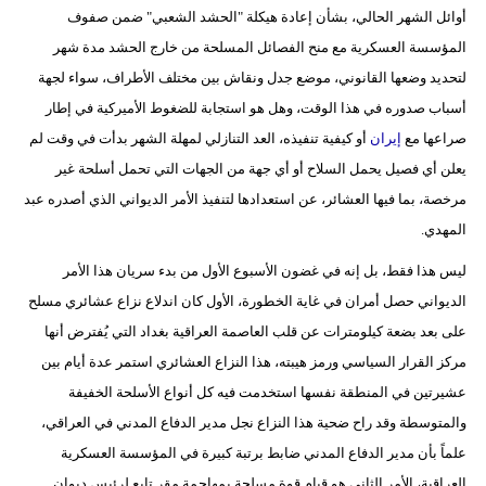
مدوَّنات
أوائل الشهر الحالي، بشأن إعادة هيكلة "الحشد الشعبي" ضمن صفوف
المؤسسة العسكرية مع منح الفصائل المسلحة من خارج الحشد مدة شهر
أبراج
لتحديد وضعها القانوني، موضع جدل ونقاش بين مختلف الأطراف، سواء لجهة
أسباب صدوره في هذا الوقت، وهل هو استجابة للضغوط الأميركية في إطار
فيديو
صراعها مع
إيران
أو كيفية تنفيذه، العد التنازلي لمهلة الشهر بدأت في وقت لم
سيارات
يعلن أي فصيل يحمل السلاح أو أي جهة من الجهات التي تحمل أسلحة غير
مرخصة، بما فيها العشائر، عن استعدادها لتنفيذ الأمر الديواني الذي أصدره عبد
المهدي.
ليس هذا فقط، بل إنه في غضون الأسبوع الأول من بدء سريان هذا الأمر
الديواني حصل أمران في غاية الخطورة، الأول كان اندلاع نزاع عشائري مسلح
على بعد بضعة كيلومترات عن قلب العاصمة العراقية بغداد التي يُفترض أنها
مركز القرار السياسي ورمز هيبته، هذا النزاع العشائري استمر عدة أيام بين
عشيرتين في المنطقة نفسها استخدمت فيه كل أنواع الأسلحة الخفيفة
والمتوسطة وقد راح ضحية هذا النزاع نجل مدير الدفاع المدني في العراقي،
علماً بأن مدير الدفاع المدني ضابط برتبة كبيرة في المؤسسة العسكرية
العراقية، الأمر الثاني هو قيام قوة مسلحة بمهاجمة مقر تابع لرئيس ديوان