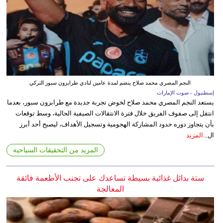
النجم المصري محمد صلاح ينضم لمدة عامين لنادي طرابزون سبور التركي
إسطنبول - صوت الإمارات
يستعد النجم المصري محمد صلاح لخوض تجربة جديدة مع طرابزون سبور، بعدما
انتقل إلى صفوف الفريق خلال فترة الانتقالات الصيفية الحالية، وسط توقعات
بأن يتجاوز دوره حدود المشاركة الهجومية وتسجيل الأهداف، ليصبح أحد أبرز
ال...
المزيد
المزيد من التحقيقات السياحية
ستة بدائل غذائية بسيطة تساعدك على تجنب الأطعمة فائقة
المعالجة