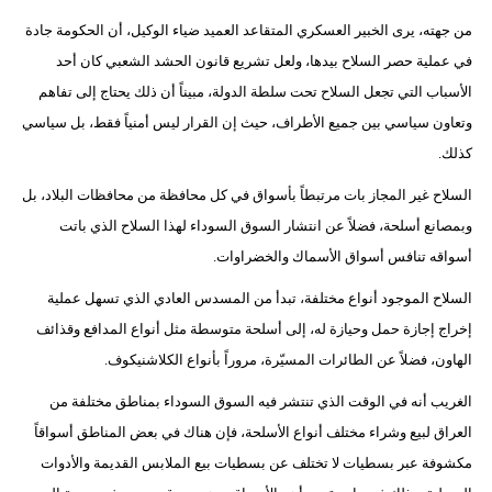
من جهته، يرى الخبير العسكري المتقاعد العميد ضياء الوكيل، أن الحكومة جادة
في عملية حصر السلاح بيدها، ولعل تشريع قانون الحشد الشعبي كان أحد
الأسباب التي تجعل السلاح تحت سلطة الدولة، مبيناً أن ذلك يحتاج إلى تفاهم
وتعاون سياسي بين جميع الأطراف، حيث إن القرار ليس أمنياً فقط، بل سياسي
كذلك.
السلاح غير المجاز بات مرتبطاً بأسواق في كل محافظة من محافظات البلاد، بل
وبمصانع أسلحة، فضلاً عن انتشار السوق السوداء لهذا السلاح الذي باتت
أسواقه تنافس أسواق الأسماك والخضراوات.
السلاح الموجود أنواع مختلفة، تبدأ من المسدس العادي الذي تسهل عملية
إخراج إجازة حمل وحيازة له، إلى أسلحة متوسطة مثل أنواع المدافع وقذائف
الهاون، فضلاً عن الطائرات المسيّرة، مروراً بأنواع الكلاشنيكوف.
الغريب أنه في الوقت الذي تنتشر فيه السوق السوداء بمناطق مختلفة من
العراق لبيع وشراء مختلف أنواع الأسلحة، فإن هناك في بعض المناطق أسواقاً
مكشوفة عبر بسطيات لا تختلف عن بسطيات بيع الملابس القديمة والأدوات