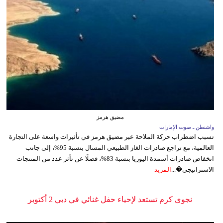
مضيق هرمز
واشنطن ـ صوت الإمارات
تسبب اضطراب حركة الملاحة عبر مضيق هرمز في تأثيرات واسعة على التجارة
العالمية، مع تراجع صادرات الغاز الطبيعي المسال بنسبة 95%، إلى جانب
انخفاض صادرات أسمدة اليوريا بنسبة 83%، فضلًا عن تأثر عدد من المنتجات
الاستراتيجي�...
المزيد
نجوى كرم تستعد لإحياء حفل غنائي في دبي 2 أكتوبر