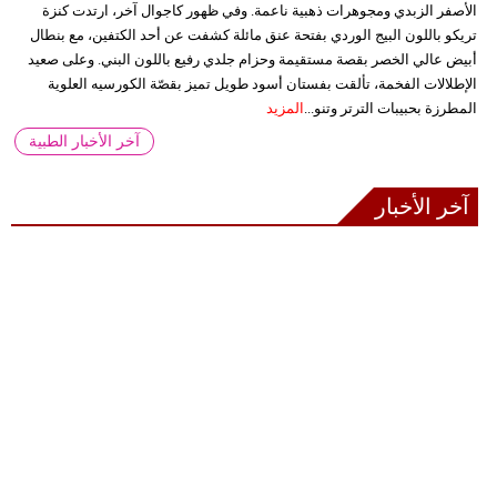
الأصفر الزبدي ومجوهرات ذهبية ناعمة. وفي ظهور كاجوال آخر، ارتدت كنزة
تريكو باللون البيج الوردي بفتحة عنق مائلة كشفت عن أحد الكتفين، مع بنطال
أبيض عالي الخصر بقصة مستقيمة وحزام جلدي رفيع باللون البني. وعلى صعيد
الإطلالات الفخمة، تألقت بفستان أسود طويل تميز بقصّة الكورسيه العلوية
المطرزة بحبيبات الترتر وتنو...
المزيد
آخر الأخبار الطبية
آخر الأخبار