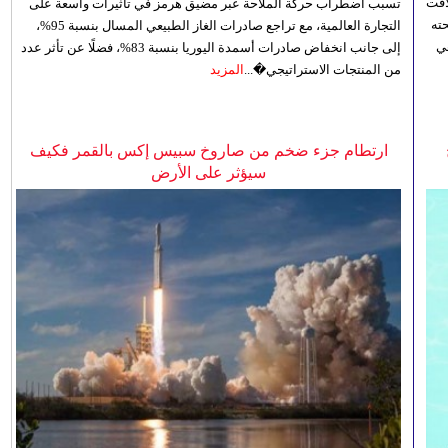
افت
تسبب اضطراب حركة الملاحة عبر مضيق هرمز في تأثيرات واسعة على
ته
التجارة العالمية، مع تراجع صادرات الغاز الطبيعي المسال بنسبة 95%،
ي
إلى جانب انخفاض صادرات أسمدة اليوريا بنسبة 83%، فضلًا عن تأثر عدد
من المنتجات الاستراتيجي�...
المزيد
ارتطام جزء ضخم من صاروخ سبيس إكس بالقمر فكيف
سيؤثر على الأرض