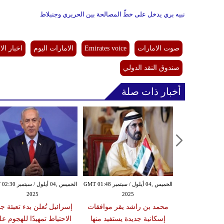
نبيه بري يدخل على خطّ المصالحة بين الحريري وجنبلاط
صوت الامارات
Emirates voice
الامارات اليوم
اخبار ال
صندوق النقد الدولي
أخبار ذات صلة
الخميس ,04 أيلول / سبتمبر GMT 01:16
الخميس ,04 أيلول / سبتمبر GMT 01:48
الخميس ,04 أيلول / س
2025
2025
20
تي وولي العهد
محمد بن راشد يقر موافقات
إسرائيل تُعلن بدء تعبئة جن
قشان تطورات
إسكانية جديدة يستفيد منها
الاحتياط تمهيدًا للهجوم ع