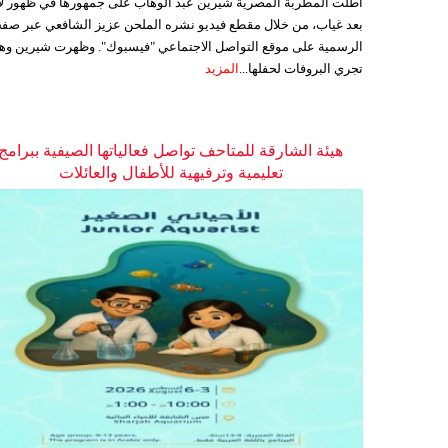
أطلت المطربة المصرية شيرين عبد الوهاب على جمهورها في ظهور ل
بعد غياب، من خلال مقطع فيديو نشره الملحن عزيز الشافعي عبر صفح
الرسمية على موقع التواصل الاجتماعي "فيسبوك". وظهرت شيرين وه
تجري البروفات لحفلها...
المزيد
هيئة الشارقة للمتاحف تواصل فعالياتها الصيفية ببرامج
تعليمية وترفيهية للأطفال والعائلات