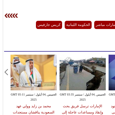
امارات مباشر
الحكومة اللبنانية
كريس جارفيس
بتمبر GMT 02:30
الخميس ,04 أيلول / سبتمبر GMT 03:35
الخميس ,04 أيلول / سبتمبر GMT 05:11
2025
2025
ود
الإمارات ترسل فريق بحث
محمد بن زايد وولي عهد
لى
وإنقاذ ومساعدات عاجلة إلى
السعودية يناقشان مستجدات