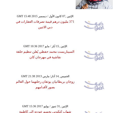
GMT 15:48 2015 الإثنين ,07 كانون الأول / ديسمبر
371 مليون درهم قيمة تصرفات العقارات في
دبي الاثنين
GMT 10:36 2017 الإثنين ,15 أيار / مايو
السيناريست محمد حفظي يُعلن تنظيم حلقة
نقاشية في مهرجان كان
GMT 21:38 2013 الخميس ,14 آذار/ مارس
زوجان بريطانيان يوثقان رحلتهما حول العالم
بصور لأقدامهم
GMT 15:36 2017 الإثنين ,31 تموز / يوليو
شهاب كنكوني يحسم عودته إلى كاظمة