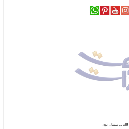
اللبناني ميشال عون