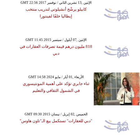
GMT 22:56 2017 الإثنين ,13 تشرين الثاني / نوفمبر
كابيلو يرشّح أنشيلوتي لتدريب منتخب
إيطاليا خلفًا لفينتورا
GMT 11:45 2015 الإثنين ,07 أيلول / سبتمبر
818 مليون درهم قيمة تصرفات العقارات في
دبي
GMT 14:58 2024 الأربعاء ,01 أيار / مايو
ثناء جابري تؤكد على أهمية المونتيسوري
في الشمول الثقافي والتعليم
GMT 09:30 2015 الخميس ,02 إبريل / نيسان
"دبي للعقارات" تستكمل بيع الـ"تاون هاوس"