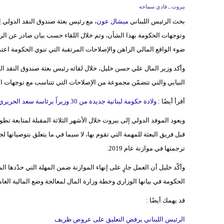
بيروت ـ فادي سماحه
بحث الرئيس اللبناني
ميشال عون
، مع رئيس بعثة صندوق النقد الدولي إ
وتوجهات الحكومة بهذا الشأن، وتم خلال اللقاء حسب بيان صادر عن الرئاسة
ضوء الواقع المالي الراهن والإصلاحات المرتقبة التي تنوي الحكومة اعت
وأكد وزير المال علي حسن خليل، خلال لقائه رئيس بعثة صندوق النقد الد
النيابي والتي تتضمّن مجموعة من الإصلاحات التي تتناسب مع توجهات الح
أقرأ أيضًا :
ولادة حكومة لبنانية جديدة من 30 وزيراً برئاسة سعد الحريري
ويعود الموفد الدولي إلى بيروت خلال الأشهر الثلاثة المقبلة لمتابعة 
قبل فريق البعثة للمهمة التي تقوم بها، لا سيما في ما يتعلق بتوصياتها
ترجمتها في موازنة عام 2019.
وأكّد خليل أن العمل جارٍ على إنهاء الموازنة ضمن المهلة التي حدّدها
الحكومة في بيانها الوزاري وخطة وزارة المال لمعالجة وضع المالية العام
قد يهمك أيضًا :
الرئيس اللبناني يرفض التعليق على عروض ظريف