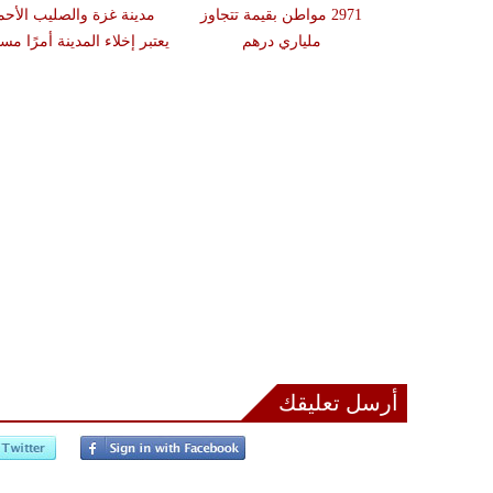
سطين ويبحثان
2971 مواطن بقيمة تتجاوز
مدينة غزة والصليب الأحم
ات الثنائية
ملياري درهم
يعتبر إخلاء المدينة أمرًا مستح
أرسل تعليقك