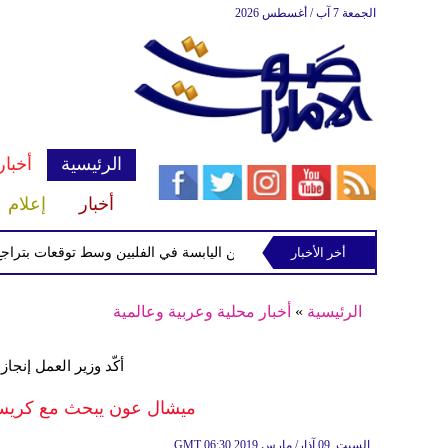
الجمعة 7 آب / أغسطس 2026
الرئيسية
أخبار
أخبار
إعلام
أخر الأخبار
 الاستوائية "مايماي" تقترب من اليابسة في الفلبين وسط توقعات بتراجع قوتها
الرئيسية
»
أخبار محلية وعربية وعالمية
أكّد وزير العمل إنجاز
ميشال عون يبحث مع كريس ج
06:30 2019 السبت ,09 آذار/ مارس
GMT