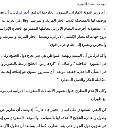
أبوظبي ـ سعيد المهيري
رأى وزير الدولة الاماراتي للشؤون الخارجية الدكتور
أنور قرقاش
، أن تص
ووصفه لها بالمضحكة كذبت الجار المربك والمرتبك، وقال في تغريدات عل
أن السعودية أحرجت النظام الإيراني بتعاملها المميز مع الحجاج الإيرانيين
تروج جهات للانتصار الإقليمي الإيراني، وتشمل الجار المربك والمرتبك 
والبحرين ومصر) إلى نظام عربي قوي".
وأكد قرقاش أن التنمية ونهضة المواطن هي سر نجاح دول الخليج، وقال "ن
في الشؤون الداخلية". وأضاف أن "ازدهار دول الخليج ارتبط بالتطوير والت
في الشأن الداخلي، حقيقة موثقة.. أي مشروع تنموي هو إضافة إيجابية ل
متكاملة للفكر والعمل المتطرف".
وكان الإعلام القطري حاول تصوير الاتصالات السعودية الإيرانية في
موسم
مع طهران.
كن النفي السعودي على لسان الجبير جاء حازماً، إذ وصف أي تقارير عن ت
وصول ومغادرة الحجيج لا علاقة لها بالسياسة، والموقف السعودي من إيرا
في شؤون دول الجوار حتى يتم التقارب. كما لم يستبعد أن تطول الأزمة م