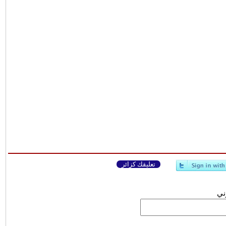
تعليقك كزائر
وني