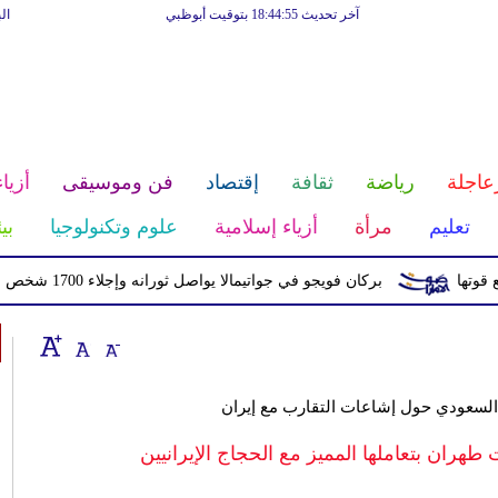
آخر تحديث 18:44:55 بتوقيت أبوظبي
ال
عاجلة
رياضة
ثقافة
إقتصاد
فن وموسيقى
أزياء
تعليم
مرأة
أزياء إسلامية
علوم وتكنولوجيا
بي
بركان فويجو في جواتيمالا يواصل ثورانه وإجلاء 1700 شخص بسبب الرماد والتدفقات الطينية
السعودي حول إشاعات التقارب مع إيران
هران بتعاملها المميز مع الحجاج الإيرانيين