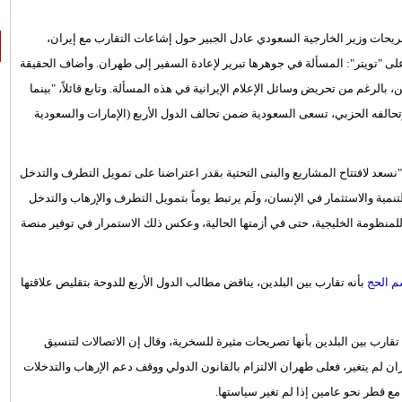
ريحات وزير الخارجية السعودي عادل الجبير حول إشاعات التقارب مع إيران،
ى "تويتر": المسألة في جوهرها تبرير لإعادة السفير إلى طهران. وأضاف الحقيقة
، بالرغم من تحريض وسائل الإعلام الإيرانية في هذه المسألة. وتابع قائلاً، "بينما
وتحالفه الحزبي، تسعى السعودية ضمن تحالف الدول الأربع (الإمارات والسعودية
سعد لافتتاح المشاريع والبنى التحتية بقدر اعتراضنا على تمويل التطرف والتدخل
نمية والاستثمار في الإنسان، ولَم يرتبط يوماً بتمويل التطرف والإرهاب والتدخل
لمنظومة الخليجية، حتى في أزمتها الحالية، وعكس ذلك الاستمرار في توفير منصة
 الحج
بأنه تقارب بين البلدين، يناقض مطالب الدول الأربع للدوحة بتقليص علاقتها
قارب بين البلدين بأنها تصريحات مثيرة للسخرية، وقال إن الاتصالات لتنسيق
ن لم يتغير، فعلى طهران الالتزام بالقانون الدولي ووقف دعم الإرهاب والتدخلات
ع قطر نحو عامين إذا لم تغير سياستها.