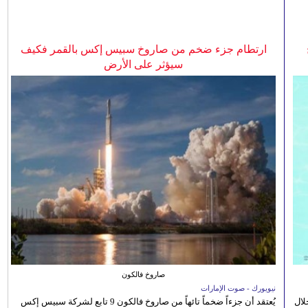
ارتطام جزء ضخم من صاروخ سبيس إكس بالقمر فكيف
سيؤثر على الأرض
صاروخ فالكون
نيويورك - صوت الإمارات
الصيفي لعام 2026، من خلال
يُعتقد أن جزءاً ضخماً تائهاً من صاروخ فالكون 9 تابع لشركة سبيس إكس