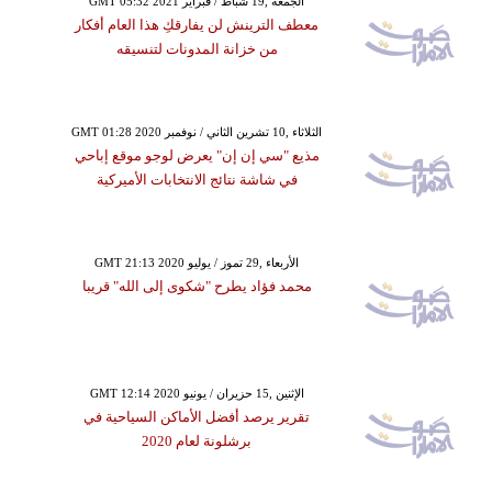
GMT 05:32 2021 الجمعة ,19 شباط / فبراير
معطف الترينش لن يفارقكِ هذا العام أفكار
من خزانة المدونات لتنسيقه
GMT 01:28 2020 الثلاثاء ,10 تشرين الثاني / نوفمبر
مذيع "سي إن إن" يعرض لوجو موقع إباحي
في شاشة نتائج الانتخابات الأميركية
GMT 21:13 2020 الأربعاء ,29 تموز / يوليو
محمد فؤاد يطرح "شكوى إلى الله" قريبا
GMT 12:14 2020 الإثنين ,15 حزيران / يونيو
تقرير يرصد أفضل الأماكن السياحية في
برشلونة لعام 2020