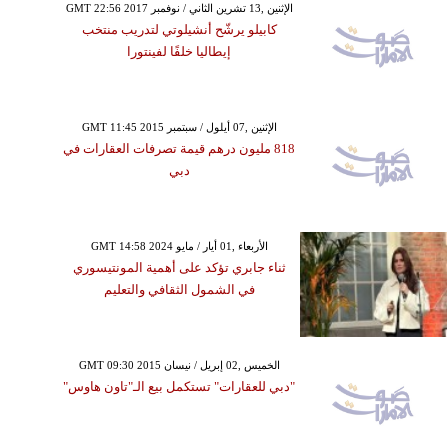
GMT 22:56 2017 الإثنين ,13 تشرين الثاني / نوفمبر
كابيلو يرشّح أنشيلوتي لتدريب منتخب
إيطاليا خلفًا لفينتورا
GMT 11:45 2015 الإثنين ,07 أيلول / سبتمبر
818 مليون درهم قيمة تصرفات العقارات في
دبي
GMT 14:58 2024 الأربعاء ,01 أيار / مايو
ثناء جابري تؤكد على أهمية المونتيسوري
في الشمول الثقافي والتعليم
GMT 09:30 2015 الخميس ,02 إبريل / نيسان
"دبي للعقارات" تستكمل بيع الـ"تاون هاوس"