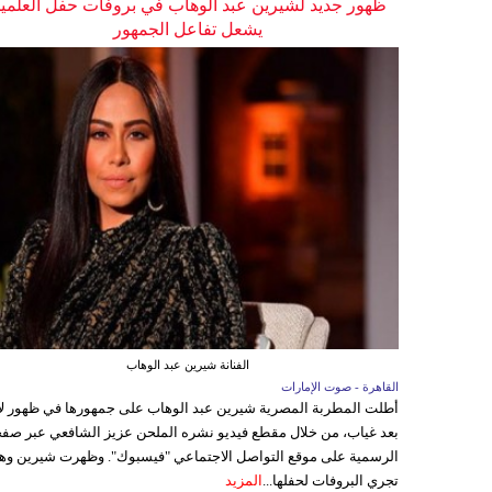
ظهور جديد لشيرين عبد الوهاب في بروفات حفل العلمي
يشعل تفاعل الجمهور
الفنانة شيرين عبد الوهاب
القاهرة - صوت الإمارات
أطلت المطربة المصرية شيرين عبد الوهاب على جمهورها في ظهور ل
بعد غياب، من خلال مقطع فيديو نشره الملحن عزيز الشافعي عبر صفح
الرسمية على موقع التواصل الاجتماعي "فيسبوك". وظهرت شيرين وه
تجري البروفات لحفلها...
المزيد