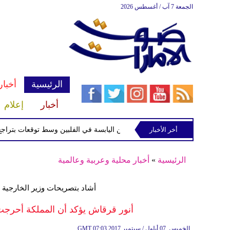
الجمعة 7 آب / أغسطس 2026
الرئيسية
أخبار
أخبار
إعلام
أخر الأخبار
 الاستوائية "مايماي" تقترب من اليابسة في الفلبين وسط توقعات بتراجع قوتها
الرئيسية
»
أخبار محلية وعربية وعالمية
أشاد بتصريحات وزير الخارجية 
أنور قرقاش يؤكد أن المملكة أحرجت ط
07:03 2017 الخميس ,07 أيلول / سبتمبر
GMT