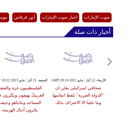
صوت الإمارات
اخبار صوت الإمارات
أنور قرقاش
موسم
أخبار ذات صلة
الأربعاء ,12 أيار / مايو GMT 20:14 2021
الجمعة ,21 أيار / مايو GMT 10:22 2021
ئيلية تنتقم من
صحافي اسرائيلي يعلن ان
الفلسطينيون غزة والضف
غزة وتحصد 25 شهيدًا
"الدولة العبرية" تلفظ انفاسها
الغربيكً يهتفون ويكبّرون 
تبعد عملية برية
وما علينا الا الاعتراف بذلك
المساجد ونتانياهو وجيشه
عة
يجّرون أذيال الهزيمة