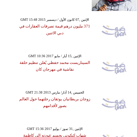
GMT 15:48 2015 الإثنين ,07 كانون الأول / ديسمبر
371 مليون درهم قيمة تصرفات العقارات في
دبي الاثنين
GMT 10:36 2017 الإثنين ,15 أيار / مايو
السيناريست محمد حفظي يُعلن تنظيم حلقة
نقاشية في مهرجان كان
GMT 21:38 2013 الخميس ,14 آذار/ مارس
زوجان بريطانيان يوثقان رحلتهما حول العالم
بصور لأقدامهم
GMT 15:36 2017 الإثنين ,31 تموز / يوليو
شهاب كنكوني يحسم عودته إلى كاظمة