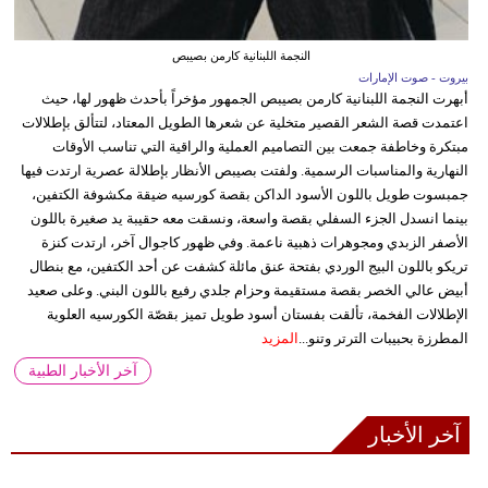
النجمة اللبنانية كارمن بصيبص
بيروت - صوت الإمارات
أبهرت النجمة اللبنانية كارمن بصيبص الجمهور مؤخراً بأحدث ظهور لها، حيث
اعتمدت قصة الشعر القصير متخلية عن شعرها الطويل المعتاد، لتتألق بإطلالات
مبتكرة وخاطفة جمعت بين التصاميم العملية والراقية التي تناسب الأوقات
النهارية والمناسبات الرسمية. ولفتت بصيبص الأنظار بإطلالة عصرية ارتدت فيها
جمبسوت طويل باللون الأسود الداكن بقصة كورسيه ضيقة مكشوفة الكتفين،
بينما انسدل الجزء السفلي بقصة واسعة، ونسقت معه حقيبة يد صغيرة باللون
الأصفر الزبدي ومجوهرات ذهبية ناعمة. وفي ظهور كاجوال آخر، ارتدت كنزة
تريكو باللون البيج الوردي بفتحة عنق مائلة كشفت عن أحد الكتفين، مع بنطال
أبيض عالي الخصر بقصة مستقيمة وحزام جلدي رفيع باللون البني. وعلى صعيد
الإطلالات الفخمة، تألقت بفستان أسود طويل تميز بقصّة الكورسيه العلوية
المطرزة بحبيبات الترتر وتنو...
المزيد
آخر الأخبار الطبية
آخر الأخبار