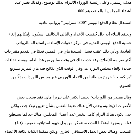
هدف رسمي، وعلى رئيسة الوزراء الالتزام بذلك بوضوح، وكذلك تغيير عدد
أعضاء المجلس البالغ عددهم 600.
استبدال نظام الدفع اليومي "300 استرليني" برواتب عادية
ويعتقد النبلاء أنه حال خُفضت الأعداد وبالتالي التكاليف، سيكون بإمكانهم إلغاء
عملية الدفع اليومي القديم في مركز دعوات الإساءة، واستبداله بالرواتب
العادية، ويأتي ذلك عقب فشل السيدة ماي في المضي قدمًا في تقديم مقترحات
أكثر صرامة للإصلاح، وقد حدث ذلك في وقت سابق من هذا العام، ووسط نداءات
جديدة بإلغاء مجلس اللوردات، وفي الوقت الذي تكافح فيه ماي لتمرير تشريع
"بريكسيت" خروج بريطانيا من الاتحاد الأوروبي عبر مجلس اللوردات بدلًا من
العموم.
وقال مصدر من اللوردات" يعتمد الكثير على تيريزا ماي، فقد صنعت بعض
الأصوات الإيجابية، وحتى الآن هناك ضبط للنفس بشأن تعيين نبلاء جدد، ولكن
حتى يكون هناك التزام كامل بتغيير عدد أعضاء المجلس، هناك حد لما نستطيع
فعله، وبمجرد امتلاكنا العدد، سنتمكن من بذل جهود استباقية حقيقية لإقناع
الشعب، وهناك بعض العمل الاستباقي الجاري، ولكن يمكننا الكتابة لكافة الأعضاء