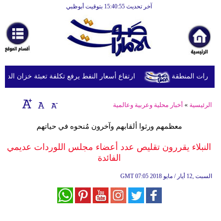
آخر تحديث 15:40:55 بتوقيت أبوظبي
الرئيسية
أخبارعاجلة
رياضة
ثقافة
ورات المنطقة
ارتفاع أسعار النفط يرفع تكلفة تعبئة خزان الديزل في بريطانيا إلى 
إقتصاد
الرئيسية
»
أخبار محلية وعربية وعالمية
فن
معظمهم ورثوا ألقابهم وآخرون مُنحوه في حياتهم
وموسيقى
النبلاء يقررون تقليص عدد أعضاء مجلس اللوردات عديمي
أزياء
الفائدة
صحة
07:05 2018 السبت ,12 أيار / مايو
GMT
وتغذية
سياحة