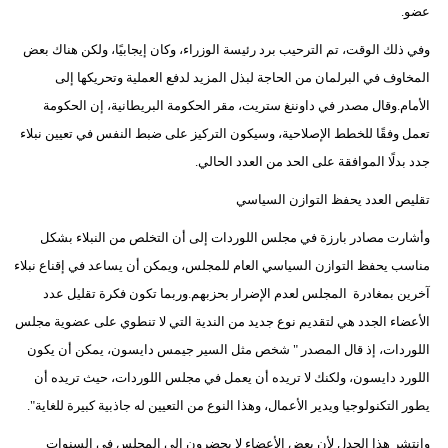
عضو.
وفي ذلك الوقت، تم الترحيب برد رئيسة الوزراء، وكان إيجابيًا، ولكن هناك بعض
المخاوف في البرلمان من الحاجة لبذل المزيد لدفع العملية وتحريكها إلى
الأمام.وقال مصدر في داوننغ ستريت، مقر الحكومة البريطانية، إن الحكومة
تعمل وفقًا للخطط الإصلاحية، وسيكون التركيز على ضبط النفس في تعيين نبلاء
جدد بدلًا الموافقة على الحد من العدد الحالي.
تقليص العدد يحفظ التوازن السياسي
وأشارت مصادر بارزة في مجلس اللوردات إلى أن التخلص من النبلاء بشكل
مناسب يحفظ التوازن السياسي العام للمجلس، ويمكن أن يساعد في إقناع نبلاء
آخرين بمغادرة المجلس لعدم الإضرار بحزبهم.وربما تكون فكرة تقليل عدد
الأعضاء الجدد هي لتقديم نوع جديد من الندية التي لا تنطوي على عضوية مجلس
اللوردات، إذ قال المصدر " شخص مثل السير جيمس دايسون، يمكن أن يكون
اللورد دايسون، ولكنك لا تريده أن يعمل في مجلس اللوردات، حيث تريده أن
يطور التكنولوجيا ويدير الأعمال، وهذا النوع من التعيين له جاذبية كبيرة للغاية".
وانتشر هذا الجدل لأن بعض الأعضاء لا يحضرون إلى المجلس في السنوات