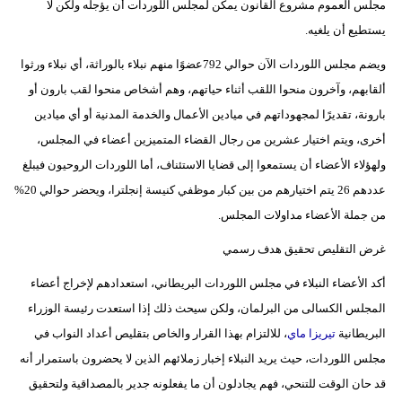
مجلس العموم مشروع القانون يمكن لمجلس اللوردات أن يؤجله ولكن لا
مدوَّنات
يستطيع أن يلغيه.
أبراج
ويضم مجلس اللوردات الآن حوالي 792عضوًا منهم نبلاء بالوراثة، أي نبلاء ورثوا
ألقابهم، وآخرون منحوا اللقب أثناء حياتهم، وهم أشخاص منحوا لقب بارون أو
فيديو
بارونة، تقديرًا لمجهوداتهم في ميادين الأعمال والخدمة المدنية أو أي ميادين
سيارات
أخرى، ويتم اختيار عشرين من رجال القضاء المتميزين أعضاء في المجلس،
ولهؤلاء الأعضاء أن يستمعوا إلى قضايا الاستئناف، أما اللوردات الروحيون فيبلغ
عددهم 26 يتم اختيارهم من بين كبار موظفي كنيسة إنجلترا، ويحضر حوالي 20%
من جملة الأعضاء مداولات المجلس.
غرض التقليص تحقيق هدف رسمي
أكد الأعضاء النبلاء في مجلس اللوردات البريطاني، استعدادهم لإخراج أعضاء
المجلس الكسالى من البرلمان، ولكن سيحث ذلك إذا استعدت رئيسة الوزراء
البريطانية
تيريزا ماي
، للالتزام بهذا القرار والخاص بتقليص أعداد النواب في
مجلس اللوردات، حيث يريد النبلاء إخبار زملائهم الذين لا يحضرون باستمرار أنه
قد حان الوقت للتنحي، فهم يجادلون أن ما يفعلونه جدير بالمصداقية ولتحقيق