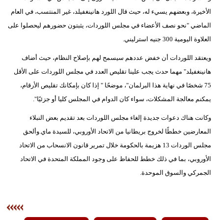
الأخيرة، وبعضهم يسيء له، حيث قال اللورد هانينغفيلد، غير المنتسب، في العام
الماضي "نحو نصف الأعضاء في مجلس اللوردات، يثبتون حضورهم ليحصلوا على
العلاوة اليومية 300 جنيه استرليني.
ويعتقد اللوردات أن خفض عددهم سيسمح لهم بإصلاح النظام، حيث أضاف
هانينغفيلد" مهما حدث يجب علينا تقليص العدد في مجلس اللوردات على الأقل
75 شخصًا في نهاية هذا البرلمان"، موضحًا " إذا كان بإمكانك تقليص الأرقام،
يمكنم معالجة المشكلات، سواء كان الدوام في المجلس كليا أو جزئيًا".
وكانت هناك دعوات جديدة إلغاء مجلس اللوردات بعد تقديم بعض النبلاء
المعارضين خططًا لخروج بريطانيا من الاتحاد الأوروبي، للسيدة ماي.وألحق
مجلس الوردات 13 هزيمة بالحكومة خلال تمرير قانون الانسحاب من الاتحاد
الأوروبي، بما في ذلك خطط للحفاظ على وجود المملكة المتحدة في الاتحاد
الجمركي والسوق الموحدة.