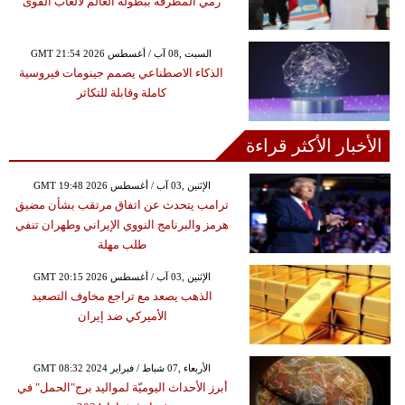
رمي المطرقة ببطولة العالم لألعاب القوى
GMT 21:54 2026 السبت ,08 آب / أغسطس
الذكاء الاصطناعي يصمم جينومات فيروسية
كاملة وقابلة للتكاثر
الأخبار الأكثر قراءة
GMT 19:48 2026 الإثنين ,03 آب / أغسطس
ترامب يتحدث عن اتفاق مرتقب بشأن مضيق
هرمز والبرنامج النووي الإيراني وطهران تنفي
طلب مهلة
GMT 20:15 2026 الإثنين ,03 آب / أغسطس
الذهب يصعد مع تراجع مخاوف التصعيد
الأميركي ضد إيران
GMT 08:32 2024 الأربعاء ,07 شباط / فبراير
أبرز الأحداث اليوميّة لمواليد برج"الحمل" في