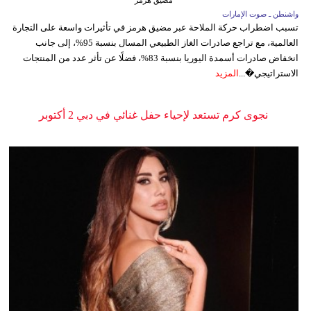
مضيق هرمز
واشنطن ـ صوت الإمارات
تسبب اضطراب حركة الملاحة عبر مضيق هرمز في تأثيرات واسعة على التجارة
العالمية، مع تراجع صادرات الغاز الطبيعي المسال بنسبة 95%، إلى جانب
انخفاض صادرات أسمدة اليوريا بنسبة 83%، فضلًا عن تأثر عدد من المنتجات
الاستراتيجي�...
المزيد
نجوى كرم تستعد لإحياء حفل غنائي في دبي 2 أكتوبر