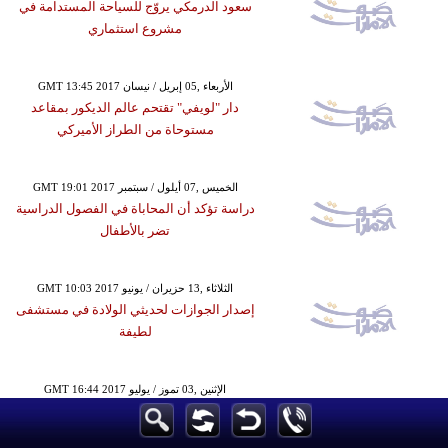
سعود الدرمكي يروّج للسياحة المستدامة في
مشروع استثماري
GMT 13:45 2017 الأربعاء ,05 إبريل / نيسان
دار "لويفي" تقتحم عالم الديكور بمقاعد
مستوحاة من الطراز الأميركي
GMT 19:01 2017 الخميس ,07 أيلول / سبتمبر
دراسة تؤكد أن المحاباة في الفصول الدراسية
تضر بالأطفال
GMT 10:03 2017 الثلاثاء ,13 حزيران / يونيو
إصدار الجوازات لحديثي الولادة في مستشفى
لطيفة
GMT 16:44 2017 الإثنين ,03 تموز / يوليو
علماء يدرجون الببغاوات ضمن الآفات ويطالبون
بإعدامها