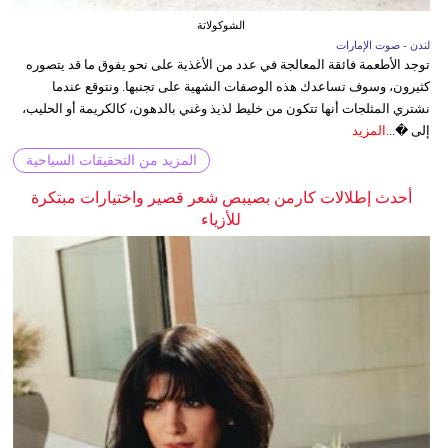
الشوكولاتة
لندن - صوت الإمارات
توجد الأطعمة فائقة المعالجة في عدد من الأغذية على نحو يفوق ما قد يتصوره
كثيرون، وسوف تساعدك هذه الوصفات الشهية على تجنبها. ونتوقع عندما
نشتري المثلجات أنها تتكون من خليط لذيذ وغني بالدهون، كالكريمة أو الحليب،
إلى �...
المزيد
المزيد من التحقيقات السياحية
أحدث إطلالات كارمن بصيبص شعر قصير واختيارات مبتكرة
للأزياء