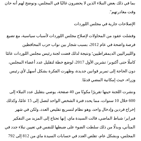
بما في ذلك بعض النبلاء الذين لا يحضرون غالبًا في المجلس، ونوضح لهم أنه حان
وقت مغادرتهم".
الإصلاحات جارية في مجلس اللوردات
وفشلت عقود من المحاولات لإصلاح مجلس اللوردات لأسباب سياسية، مع تضيع
فرصة واضحة في عام 2012، بسبب شجار بين نواب حزب المحافظين
والليبراليين الديمقراطيين؛ ونتيجة لذلك فضت لجنة رئيس مجلس اللوردات عامًا
كاملًا حتى أكتوبر/ تشرين الأول 2017، لوضع خطة لتقليل عدد أعضاء المجلس،
دون الحاجة إلى تمرير قوانين جديدة، وظهرت الفكرة بشكل أسهل لأي رئيس
وزراء، حيث إمكانية المضي قدمًا.
ونشرت اللجنة حينها تقريرًا مكونًا من 40 صفحة، يوصي بتقليل عدد النبلاء إلى
600 خلال 10 سنوات، مما يحدد فترة الشخص الواحد لتصل إلى 15 عامًا، وكذلك
إخراج فردين وإدخال واحد، وهو نظام لتسريع تقليص العدد، ولكن في شهر
فبراير/ شباط الماضي، قالت السيدة ماي، إنها تحتاج إلى المزيد من التفكير
المتأني، وبدلًا من ذلك سلطت الضوء على ضبطها للنفس في تعيين نبلاء جدد في
المجلس، وبشكل عام، تقلص العدد في حسابات السيدة ماي من 812 إلى 792