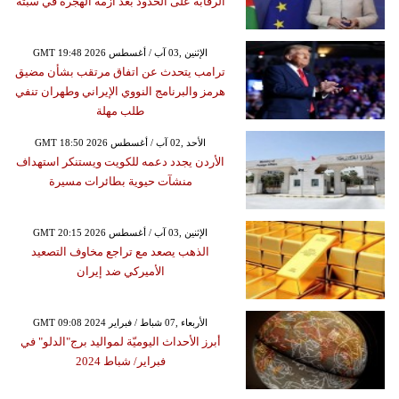
الرقابة على الحدود بعد أزمة الهجرة في سبتة
GMT 19:48 2026 الإثنين ,03 آب / أغسطس
ترامب يتحدث عن اتفاق مرتقب بشأن مضيق
هرمز والبرنامج النووي الإيراني وطهران تنفي
طلب مهلة
GMT 18:50 2026 الأحد ,02 آب / أغسطس
الأردن يجدد دعمه للكويت ويستنكر استهداف
منشآت حيوية بطائرات مسيرة
GMT 20:15 2026 الإثنين ,03 آب / أغسطس
الذهب يصعد مع تراجع مخاوف التصعيد
الأميركي ضد إيران
GMT 09:08 2024 الأربعاء ,07 شباط / فبراير
أبرز الأحداث اليوميّة لمواليد برج"الدلو" في
فبراير/ شباط 2024