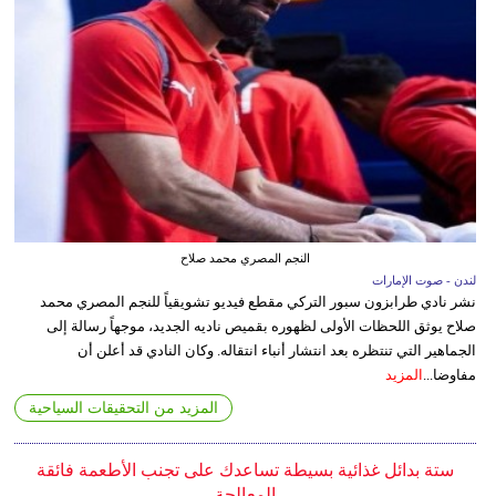
النجم المصري محمد صلاح
لندن - صوت الإمارات
نشر نادي طرابزون سبور التركي مقطع فيديو تشويقياً للنجم المصري محمد
صلاح يوثق اللحظات الأولى لظهوره بقميص ناديه الجديد، موجهاً رسالة إلى
الجماهير التي تنتظره بعد انتشار أنباء انتقاله. وكان النادي قد أعلن أن
مفاوضا...
المزيد
المزيد من التحقيقات السياحية
ستة بدائل غذائية بسيطة تساعدك على تجنب الأطعمة فائقة
المعالجة