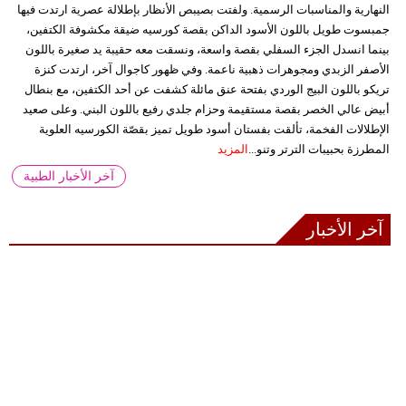
النهارية والمناسبات الرسمية. ولفتت بصيبص الأنظار بإطلالة عصرية ارتدت فيها
جمبسوت طويل باللون الأسود الداكن بقصة كورسيه ضيقة مكشوفة الكتفين،
بينما انسدل الجزء السفلي بقصة واسعة، ونسقت معه حقيبة يد صغيرة باللون
الأصفر الزبدي ومجوهرات ذهبية ناعمة. وفي ظهور كاجوال آخر، ارتدت كنزة
تريكو باللون البيج الوردي بفتحة عنق مائلة كشفت عن أحد الكتفين، مع بنطال
أبيض عالي الخصر بقصة مستقيمة وحزام جلدي رفيع باللون البني. وعلى صعيد
الإطلالات الفخمة، تألقت بفستان أسود طويل تميز بقصّة الكورسيه العلوية
المطرزة بحبيبات الترتر وتنو...
المزيد
آخر الأخبار الطبية
آخر الأخبار