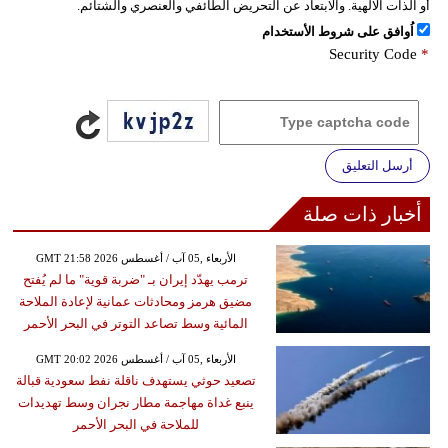
أو الذات الالهية. والابتعاد عن التحريض الطائفي والعنصري والشتائم.
اُوافق على شروط الأستخدام
Security Code
*
أرسل التعليق
أخبار ذات صلة
GMT 21:58 2026 الأربعاء ,05 آب / أغسطس
ترمب يهدّد إيران بـ "ضربة قوية" ما لم يُفتح
مضيق هرمز ومحادثات عمانية لإعادة الملاحة
المائية وسط تصاعد التوتر في البحر الأحمر
GMT 20:02 2026 الأربعاء ,05 آب / أغسطس
تصعيد حوثي يستهدف ناقلة نفط سعودية قبالة
ينبع غداة مهاجمة مطار نجران وسط تهديدات
للملاحة في البحر الأحمر