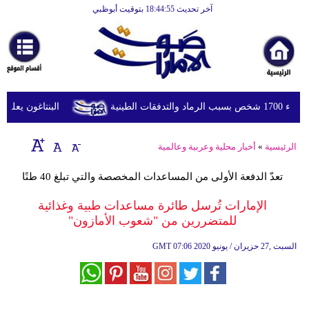
آخر تحديث 18:44:55 بتوقيت أبوظبي
الرئيسية
أخبارعاجلة
رياضة
ثقافة
طينية
البنتاغون يعلن مرا
إقتصاد
الرئيسية
»
أخبار محلية وعربية وعالمية
فن
تعدّ الدفعة الأولى من المساعدات المخصصة والتي تبلغ 40 طنًا
وموسيقى
الإمارات تُرسل طائرة مساعدات طبية وغذائية
أزياء
للمتضررين من "شعوب الأمازون"
صحة
07:06 2020 السبت ,27 حزيران / يونيو
GMT
وتغذية
سياحة