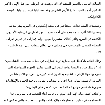
مدوَّنات
السلام العالمي والعيش المشترك، التي وقعت في أبوظبي من قبل الإمام الأكبر
الدكتور أحمد الطيب شيخ الأزهر الشريف وقداسة البابا فرنسيس بابا الكنيسة
أبراج
الكاثوليكية.
فيديو
وتستهدف المساعدات المحتاجين في مدنية إيكيتوس في البيرو، وهي مدينة
يقطنها 400 ألف نسمة وتقع على أحد منعرجات نهر الأمازون في غابة الأمازون
سيارات
الكثيفة في البيرو، وتأتي كذلك استمراراً لجهود دولة الإمارات في تعزيز قدرات
القطاع الصحي والمحتاجين في مختلف دول العالم للتغلب على أزمة /كوفيد -
19/.
وقال القائم بالأعمال في سفارة دولة الإمارات في ليما جاسم سيف الشامسي:
إن "إرسال طائرة المساعدات اليوم إلى البيرو يعكس الجهود المتواصلة التي
تقوم بها دولة الإمارات لتقديم يد العون لعدد كبير من الدول، وذلك إيماناً من
القيادة الرشيدة لدولة الإمارات بأن التضامن الدولي وتوحيد الجهود والإمكانيات
ضرورة ملحة في مواجهة جائحة تعد هي الأخطر على البشرية".
وأضاف "تقف دولة الإمارات اليوم إلى جانب أبناء الشعب في البيرو من خلال
المساهمة في توفير المستلزمات والإمدادات والمواد الغذائية، والتي تعكس قوة