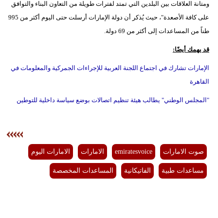
ومتانة العلاقات بين البلدين التي تمتد لفترات طويلة من التعاون البناء والتوافق
على كافة الأصعدة"، حيث يُذكر أن دولة الإمارات أرسلت حتى اليوم أكثر من 995
طناً من المساعدات إلى أكثر من 69 دولة.
قد يهمك أيضًا:
الإمارات تشارك في اجتماع اللجنة العربية للإجراءات الجمركية والمعلومات في
القاهرة
"المجلس الوطني" يطالب هيئة تنظيم اتصالات بوضع سياسة داخلية للتوطين
صوت الامارات
emiratesvoice
الامارات
الامارات اليوم
مساعدات طبية
الفاتيكانية
المساعدات المخصصة