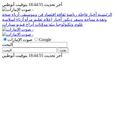
آخر تحديث 18:44:55 بتوقيت أبوظبي
الرئيسية
أخبارعاجلة
رياضة
ثقافة
إقتصاد
فن وموسيقى
أزياء
صحة
وتغذية
سياحة وسفر
ديكور
أخبار
إعلام
تعليم
مرأة
أزياء إسلامية
علوم وتكنولوجيا
بيئة
مدوَّنات
أبراج
فيديو
سيارات
Google
صوت الإمارات
البحث
آخر تحديث 18:44:55 بتوقيت أبوظبي