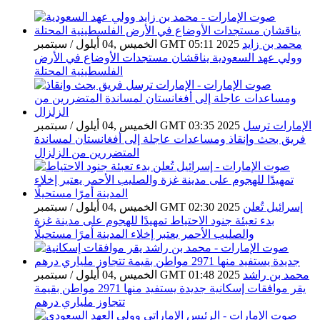
محمد بن زايد
الخميس ,04 أيلول / سبتمبر GMT 05:11 2025
وولي عهد السعودية يناقشان مستجدات الأوضاع في الأرض
الفلسطينية المحتلة
الإمارات ترسل
الخميس ,04 أيلول / سبتمبر GMT 03:35 2025
فريق بحث وإنقاذ ومساعدات عاجلة إلى أفغانستان لمساندة
المتضررين من الزلزال
إسرائيل تُعلن
الخميس ,04 أيلول / سبتمبر GMT 02:30 2025
بدء تعبئة جنود الاحتياط تمهيدًا للهجوم على مدينة غزة
والصليب الأحمر يعتبر إخلاء المدينة أمرًا مستحيلًا
محمد بن راشد
الخميس ,04 أيلول / سبتمبر GMT 01:48 2025
يقر موافقات إسكانية جديدة يستفيد منها 2971 مواطن بقيمة
تتجاوز ملياري درهم