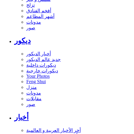
تزلج
أفخم الفنادق
أشهر المطاعم
مدونات
صور
ديكور
أخبار الديكور
جديد عالم الديكور
ديكورات داخلية
ديكورات خارجية
Your Photos
Feng Shui
منزل
مدونات
مقابلات
صور
أخبار
أخر الأخبار العربية و العالمية