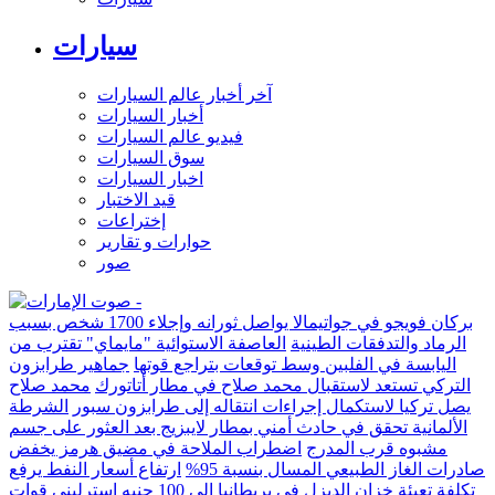
سيارات
آخر أخبار عالم السيارات
أخبار السيارات
فيديو عالم السيارات
سوق السيارات
اخبار السيارات
قيد الاختبار
إختراعات
حوارات و تقارير
صور
بركان فويجو في جواتيمالا يواصل ثورانه وإجلاء 1700 شخص بسبب
الرماد والتدفقات الطينية
العاصفة الاستوائية "مايماي" تقترب من
اليابسة في الفلبين وسط توقعات بتراجع قوتها
جماهير طرابزون
التركي تستعد لاستقبال محمد صلاح في مطار أتاتورك
محمد صلاح
يصل تركيا لاستكمال إجراءات انتقاله إلى طرابزون سبور
الشرطة
الألمانية تحقق في حادث أمني بمطار لايبزيج بعد العثور على جسم
مشبوه قرب المدرج
اضطراب الملاحة في مضيق هرمز يخفض
صادرات الغاز الطبيعي المسال بنسبة 95%
ارتفاع أسعار النفط يرفع
تكلفة تعبئة خزان الديزل في بريطانيا إلى 100 جنيه إسترليني
قوات