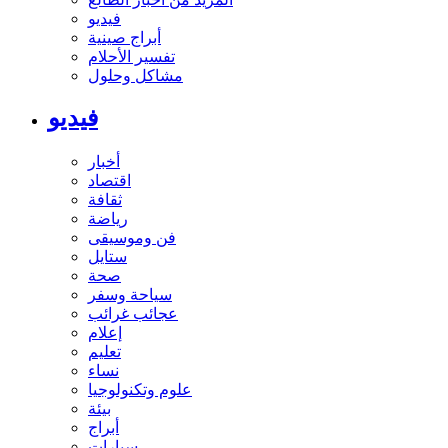
فيديو
أبراج صينية
تفسير الأحلام
مشاكل وحلول
فيديو
أخبار
اقتصاد
ثقافة
رياضة
فن وموسيقى
ستايل
صحة
سياحة وسفر
عجائب غرائب
إعلام
تعليم
نساء
علوم وتكنولوجيا
بيئة
أبراج
سيارات