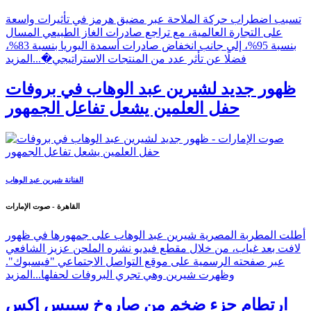
تسبب اضطراب حركة الملاحة عبر مضيق هرمز في تأثيرات واسعة
على التجارة العالمية، مع تراجع صادرات الغاز الطبيعي المسال
بنسبة 95%، إلى جانب انخفاض صادرات أسمدة اليوريا بنسبة 83%،
فضلًا عن تأثر عدد من المنتجات الاستراتيجي�...
المزيد
ظهور جديد لشيرين عبد الوهاب في بروفات
حفل العلمين يشعل تفاعل الجمهور
الفنانة شيرين عبد الوهاب
القاهرة - صوت الإمارات
أطلت المطربة المصرية شيرين عبد الوهاب على جمهورها في ظهور
لافت بعد غياب، من خلال مقطع فيديو نشره الملحن عزيز الشافعي
عبر صفحته الرسمية على موقع التواصل الاجتماعي "فيسبوك".
وظهرت شيرين وهي تجري البروفات لحفلها...
المزيد
ارتطام جزء ضخم من صاروخ سبيس إكس