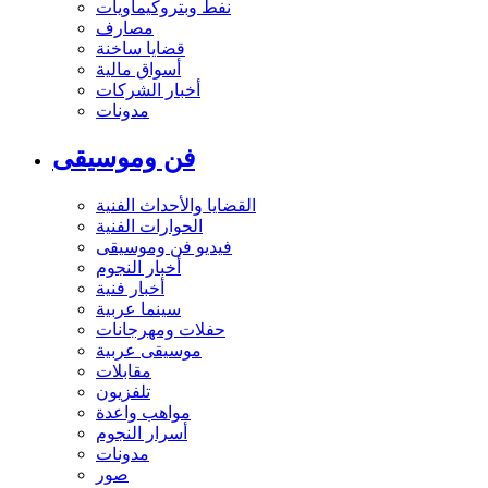
نفط وبتروكيماويات
مصارف
قضايا ساخنة
أسواق مالية
أخبار الشركات
مدونات
فن وموسيقى
القضايا والأحداث الفنية
الحوارات الفنية
فيديو فن وموسيقى
أخبار النجوم
أخبار فنية
سينما عربية
حفلات ومهرجانات
موسيقى عربية
مقابلات
تلفزيون
مواهب واعدة
أسرار النجوم
مدونات
صور