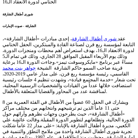
شورى أطفال الشارقة
الشارقة - صوت الإمارات
عقد
شورى أطفال الشارقة
، إحدى مبادرات «أطفال الشارقة»،
التابعة لمؤسسة ربع قرن لصناعة القادة والمبتكرين، الحفل الختامي
لدورة الانعقاد الـ16، بهدف استعراض أهم محطات ومنجزات الدورة،
وذلك يوم الأربعاء المقبل الموافق 28 الجاري، وذلك في تمام الـ5
مساءً عبر برنامج «مايكروسوفت تيمز».وجاءت الدورة الـ16 برعاية
قرينة صاحب السمو حاكم الشارقة الشيخة
جواهر بنت محمد
القاسمي، رئيسة مؤسسة ربع قرن، على مدار عامي 2019-2020،
تحت شعار «خدمة المجتمع قيادة»، وشهدت تنظيم 4 جلسات رئيسية
استضافت خلالها عدداً من القيادات والشخصيات الرسمية المحلية،
لمناقشة عدد من المحاور والقضايا المتعلقة بالأطفال.
ويشارك في الحفل 60 عضواً من الأطفال في الفئة العمرية من 8
حتى 11 عاماً الذين تم ترشيحهم وانتخابهم من مختلف مراكز
«أطفال الشارقة»، حيث يطرحون وجهات نظرهم وآرائهم حول
الدورة الحالية، وتطلعاتهم لتطوير الدورة المقبلة.وقالت عائشة علي
الكعبي، مديرة أطفال الشارقة بالإنابة: «على مدار 22 عاماً شكلت
تجربة شورى أطفال الشارقة واحدة من ملامح التطوّر والتنمية في
إمارة الشارقة، وحظيت منذ انطلاقها في عام 1997، بمتابعة مباشرة