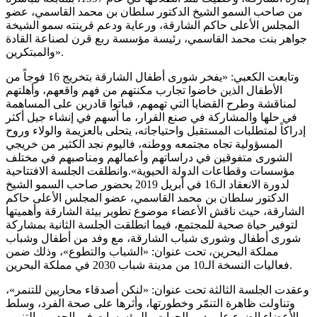
من صاحب السمو الشيخ الدكتور سلطان بن محمد القاسمي، عضو
المجلس الأعلى حاكم الشارقة، ورعاية ودعم قرينته سمو الشيخة
جواهر بنت محمد القاسمي، رئيسة مؤسسة ربع قرن لصناعة القادة
والمبتكرين».
وتابعت الكعبي: «يفخر شورى أطفال الشارقة بتخريج 16 فوجاً من
الأطفال الذين خاضوا تجارب مكنتهم من فهم واقعهم، وأهلتهم
لمناقشة وطرح القضايا التي تهمهم، فباتوا قادرين على المساهمة
في حلها والمشاركة في صنع القرار، ما أسهم في إنشاء جيل أكثر
إدراكاً لمتطلبات المستقبل واحتياجاته، يتحلى بالعزيمة والولاء وروح
المسؤولية تجاه مجتمعه ووطنه، فاليوم نجد الكثير من خريجي
الشورى متفوقين في دراساتهم وأعمالهم ومناصبهم في مختلف
مؤسسات وقطاعات الدولة الحيوية».وانطلقت الجلسة الافتتاحية
لدورة الانعقاد الـ16 في أبريل 2019 بحضور صاحب السمو الشيخ
الدكتور سلطان بن محمد القاسمي، عضو المجلس الأعلى حاكم
الشارقة، حيث ناقش الأعضاء موضوع تطوير بيئة الشارقة وأهميتها
لتوفير حياة صحية للمجتمع، فيما انطلقت الجلسة الثانية بمشاركة
شورى أطفال وشورى شباب الشارقة، مع وفد من أطفال وشباب
مملكة البحرين، تحت عنوان: «الشباب والتطوع»، وذلك ضمن
فعاليات النسخة الـ10 من مدينة شباب 2030 في مملكة البحرين.
وعقدت الجلسة الثالثة تحت عنوان: «لنكن أصدقاء محاربين للتنمر»،
وتناولت ظاهرة التنمّر وخطورتها، وأثرها على صحة الفرد، وسلط
الأعضاء الضوء على دور الجهات والمؤسسات في الحد من التنمر،