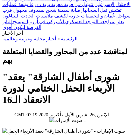
الاحتلال الإسرائيلي تتوغل في قرية معرية بريف درعا وتنفذ عمليات
تفتيش قبل انسحابها
إصابة سفينة شحن بمقذوف مجهول قرب
سواحل عُمان والتحقيقات جارية لكشف ملابسات الحادث
البنتاغون
يعلن مراجعة التواجد العسكري الأميركي في أوروبا سيمنح الناتو
الفرصة ليكون أقوى
أخر الأخبار
الرئيسية
»
أخبار محلية وعربية وعالمية
لمناقشة عدد من المحاور والقضايا المتعلقة
بهم
"شورى أطفال الشارقة" يعقد
الأربعاء الحفل الختامي لدورة
الانعقاد الـ16
07:19 2020 الإثنين ,26 تشرين الأول / أكتوبر
GMT