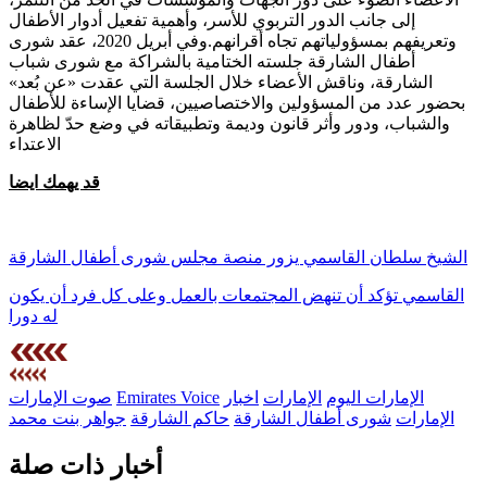
إلى جانب الدور التربوي للأسر، وأهمية تفعيل أدوار الأطفال
وتعريفهم بمسؤولياتهم تجاه أقرانهم.وفي أبريل 2020، عقد شورى
أطفال الشارقة جلسته الختامية بالشراكة مع شورى شباب
الشارقة، وناقش الأعضاء خلال الجلسة التي عقدت «عن بُعد»
بحضور عدد من المسؤولين والاختصاصيين، قضايا الإساءة للأطفال
والشباب، ودور وأثر قانون وديمة وتطبيقاته في وضع حدّ لظاهرة
الاعتداء
قد يهمك ايضا
الشيخ سلطان القاسمي يزور منصة مجلس شورى أطفال الشارقة
القاسمي تؤكد أن تنهض المجتمعات بالعمل وعلى كل فرد أن يكون
له دورا
الإمارات اليوم
الإمارات
اخبار
Emirates Voice
صوت الإمارات
الإمارات
شورى أطفال الشارقة
حاكم الشارقة
جواهر بنت محمد
أخبار ذات صلة