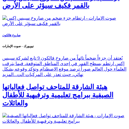
بالقمر فكيف سيؤثر على الأرض
صاروخ فالكون
نيويورك - صوت الإمارات
يُعتقد أن جزءاً ضخماً تائهاً من صاروخ فالكون 9 تابع لشركة سبيس
إكس ارتطم بسطح القمر في إحدى المناطق المتوقعة، فيما يترقب
العلماء حول العالم صوراً ترصد موقع الاصطدام وتؤكد وقوعه بشكل
نهائي، حيث تعذر على المركبات الت...
المزيد
هيئة الشارقة للمتاحف تواصل فعالياتها
الصيفية ببرامج تعليمية وترفيهية للأطفال
والعائلات