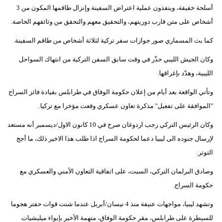
أسلحة خفيفة، وينفذون عملية اعتراض السفينة وإنزال طاقمها المكون من 3
أشخاص على متن قارب دوريتهم، والتحقيق معهم والتحقق من وثائقهم الخاصة.
كما بث المسماري صور جوازات سفر تركية لثلاثة أشخاص من طاقم السفينة.
وكان الجيش الليبي حذّر في وقت سابق السفن التركية من انتهاك السواحل
الليبية، وهدّد بإغراقها.
وتأتي الواقعة بعد أيام من إعلان حكومة الوفاق في طرابلس بقيادة فائز السراج
"الموافقة على تفعيل" مذكرة تعاون عسكري وقعت مؤخرا مع تركيا.
وكان الرئيس التركي رجب اردوغان صرح في 10 كانون الاول/ديسمبر أنه مستعد
لإرسال جنوده الى ليبيا دعما لحكومة السراج اذا طلب هذا الاخير ذلك، ما أجج
التوتر.
وصادق البرلمان التركي، السبت، على اتفاقية التعاون الأمني والعسكري مع
حكومة السراج.
وتشهد ليبيا، مواجهات عنيفة منذ 4 نيسان/أبريل عندما شنت قوات حفتر هجوما
للسيطرة على طرابلس، مقر حكومة الوفاق، متهمة الأخير بإيواء ميليشيات