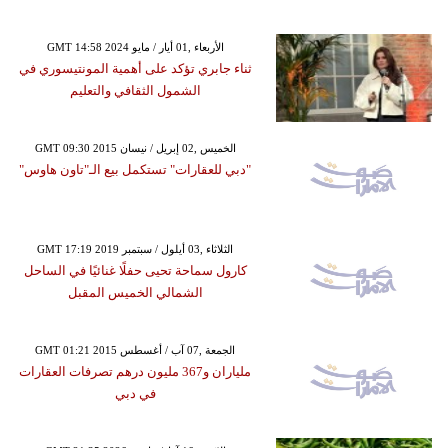
GMT 14:58 2024 الأربعاء ,01 أيار / مايو
ثناء جابري تؤكد على أهمية المونتيسوري في
الشمول الثقافي والتعليم
GMT 09:30 2015 الخميس ,02 إبريل / نيسان
"دبي للعقارات" تستكمل بيع الـ"تاون هاوس"
GMT 17:19 2019 الثلاثاء ,03 أيلول / سبتمبر
كارول سماحة تحيى حفلًا غنائيًا في الساحل
الشمالي الخميس المقبل
GMT 01:21 2015 الجمعة ,07 آب / أغسطس
ملياران و367 مليون درهم تصرفات العقارات
في دبي