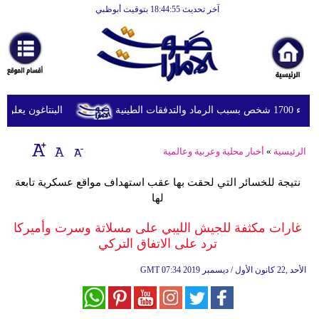
آخر تحديث 18:44:55 بتوقيت أبوظبي
الرئيسية
أخبارعاجلة
رياضة
ثقافة
طينية
البنتاغون يعلن مرا
إقتصاد
الرئيسية
»
أخبار محلية وعربية وعالمية
فن
نتيجة للخسائر التي لحقت بها عقب استهداف مواقع عسكرية تابعة
وموسيقى
لها
أزياء
غارات مكثفة للجيش الليبي على مسلاتة وسرت وأميركا
ترد على الاتفاق التركي
صحة
07:34 2019 الأحد ,22 كانون الأول / ديسمبر
GMT
وتغذية
سياحة