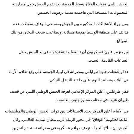
الجيش الليبي وقوات الوفاق وسط المدينة، بعد تقدم الجيش خلال مطاردته
المجموعات المسلحة التي هاجمت مدينة ترهونة، الخميس.
ومن جراء الاشتباكات المذكورة بين الجيش ومسلحي الوفاق، سقطت عدة
قذائف على منطقة الوسط بمدينة مسلاتة، وتصاعدت سحب الدخان من تلك
المواقع.
ويرجح مراقبون عسكريون أن تسقط مدينة ترهونة في يد الجيش خلال
الساعات القادمة، السبت.
هذا واشتعلت جبهتا طرابلس ومصراتة في ليبيا، الجمعة، على وقع تفاقم الأزمة
في البلاد، وتصاعد التوتر على خلفية التدخل التركي.
ففي طرابلس، أعلن المركز الإعلامي لغرفة الجيش الوطني الليبي عن قصف
طيران عنيف في مختلف محاور جنوب العاصمة.
في الأثناء، أعلن المركز تجدد الاشتباكات بين قوات الجيش الوطني والميليشيات
التابعة لحكومة "الوفاق" في محور الرملة غرب مطار المدينة العالمي. وقال
الجيش إن سلاح الجو استهدف مواقع عسكرية في مصراتة تستخدم لتخزين