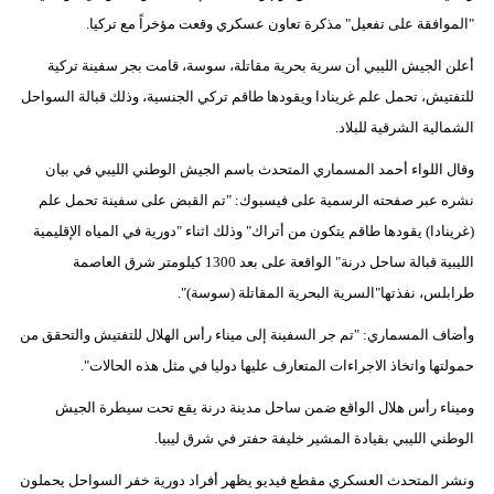
"الموافقة على تفعيل" مذكرة تعاون عسكري وقعت مؤخراً مع تركيا.
أعلن الجيش الليبي أن سرية بحرية مقاتلة، سوسة، قامت بجر سفينة تركية
للتفتيش، تحمل علم غرينادا ويقودها طاقم تركي الجنسية، وذلك قبالة السواحل
الشمالية الشرقية للبلاد.
وقال اللواء أحمد المسماري المتحدث باسم الجيش الوطني الليبي في بيان
نشره عبر صفحته الرسمية على فيسبوك: "تم القبض على سفينة تحمل علم
(غرينادا) يقودها طاقم يتكون من أتراك" وذلك اثناء "دورية في المياه الإقليمية
الليبية قبالة ساحل درنة" الواقعة على بعد 1300 كيلومتر شرق العاصمة
طرابلس، نفذتها"السرية البحرية المقاتلة (سوسة)".
وأضاف المسماري: "تم جر السفينة إلى ميناء رأس الهلال للتفتيش والتحقق من
حمولتها واتخاذ الاجراءات المتعارف عليها دوليا في مثل هذه الحالات".
وميناء رأس هلال الواقع ضمن ساحل مدينة درنة يقع تحت سيطرة الجيش
الوطني الليبي بقيادة المشير خليفة حفتر في شرق ليبيا.
ونشر المتحدث العسكري مقطع فيديو يظهر أفراد دورية خفر السواحل يحملون