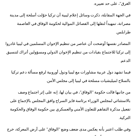
الغرق"، على حد تعبيره.
في الجهة المقابلة، ذكرت وسائل إعلام ليبية أن تركيا حوّلت أسلحة إلى مدينة
مصراتة، تمهيداً لنقلها إلى الفصائل الموالية لحكومة الوفاق في العاصمة
طرابلس.
المصادر نفسها أوضحت أن عناصر من تنظيم الإخوان المسلمين في ليبيا غادروا
إلى تركيا للاجتماع بقيادات من تنظيم الإخوان الدولي ومسؤولين أتراك لتنسيق
الدعم.
فيما تشهد دول عربية مشاورات مع ليبيا ودول أوروبية لرفع مسألة دعم تركيا
بالسلاح لميليشيات مسلحة في ليبيا إلى مجلس الأمن.
من جانبها قالت حكومة "الوفاق"، في بيان لها، إنه على إثر اجتماع وصف
بالاستثنائي لمجلس الوزراء برئاسة فايز السراج وافق المجلس بالإجماع على
تفعيل مذكرة التفاهم للتعاون الأمني والعسكري بين حكومة الوفاق والحكومة
التركية.
وفي طلب اعتبر بأنه يعكس مدى ضعف وضع "الوفاق" على أرض المعركة، خرج