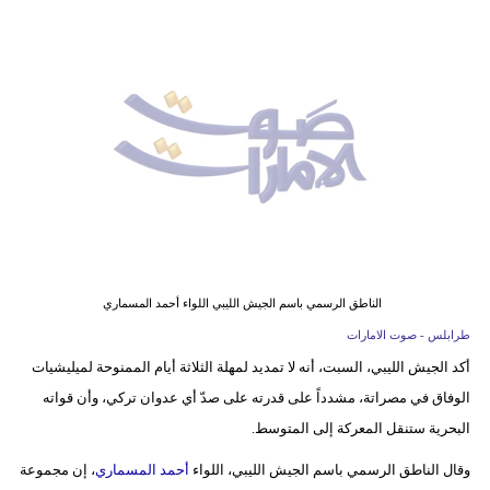
وسفر
ديكور
أخبار
إعلام
تعليم
مرأة
أزياء
الناطق الرسمي باسم الجيش الليبي اللواء أحمد المسماري
إسلامية
طرابلس - صوت الامارات
أكد الجيش الليبي، السبت، أنه لا تمديد لمهلة الثلاثة أيام الممنوحة لميليشيات
علوم
الوفاق في مصراتة، مشدداً على قدرته على صدّ أي عدوان تركي، وأن قواته
وتكنولوجيا
البحرية ستنقل المعركة إلى المتوسط.
بيئة
وقال الناطق الرسمي باسم الجيش الليبي، اللواء
أحمد المسماري
، إن مجموعة