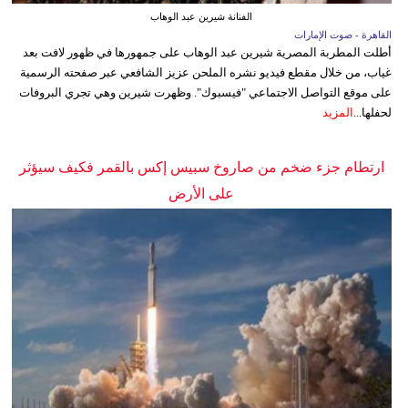
الفنانة شيرين عبد الوهاب
القاهرة - صوت الإمارات
أطلت المطربة المصرية شيرين عبد الوهاب على جمهورها في ظهور لافت بعد
غياب، من خلال مقطع فيديو نشره الملحن عزيز الشافعي عبر صفحته الرسمية
على موقع التواصل الاجتماعي "فيسبوك". وظهرت شيرين وهي تجري البروفات
لحفلها...
المزيد
ارتطام جزء ضخم من صاروخ سبيس إكس بالقمر فكيف سيؤثر
على الأرض