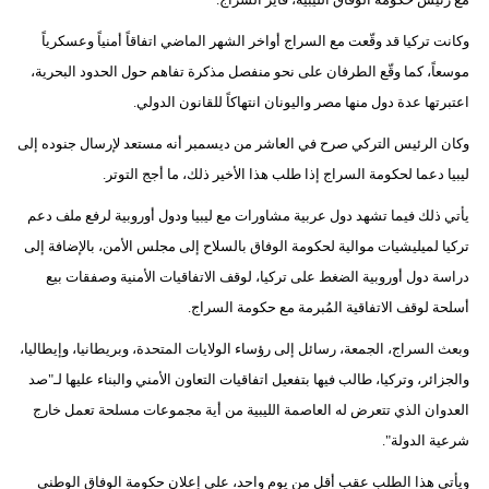
وكانت تركيا قد وقّعت مع السراج أواخر الشهر الماضي اتفاقاً أمنياً وعسكرياً
موسعاً، كما وقّع الطرفان على نحو منفصل مذكرة تفاهم حول الحدود البحرية،
اعتبرتها عدة دول منها مصر واليونان انتهاكاً للقانون الدولي.
وكان الرئيس التركي صرح في العاشر من ديسمبر أنه مستعد لإرسال جنوده إلى
ليبيا دعما لحكومة السراج إذا طلب هذا الأخير ذلك، ما أجج التوتر.
يأتي ذلك فيما تشهد دول عربية مشاورات مع ليبيا ودول أوروبية لرفع ملف دعم
تركيا لميليشيات موالية لحكومة الوفاق بالسلاح إلى مجلس الأمن، بالإضافة إلى
دراسة دول أوروبية الضغط على تركيا، لوقف الاتفاقيات الأمنية وصفقات بيع
أسلحة لوقف الاتفاقية المُبرمة مع حكومة السراج.
وبعث السراج، الجمعة، رسائل إلى رؤساء الولايات المتحدة، وبريطانيا، وإيطاليا،
والجزائر، وتركيا، طالب فيها بتفعيل اتفاقيات التعاون الأمني والبناء عليها لـ"صد
العدوان الذي تتعرض له العاصمة الليبية من أية مجموعات مسلحة تعمل خارج
شرعية الدولة".
ويأتي هذا الطلب عقب أقل من يوم واحد، على إعلان حكومة الوفاق الوطني