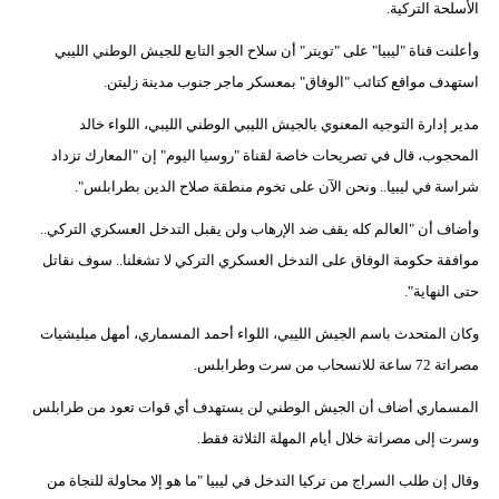
الأسلحة التركية.
وأعلنت قناة "ليبيا" على "تويتر" أن سلاح الجو التابع للجيش الوطني الليبي
استهدف مواقع كتائب "الوفاق" بمعسكر ماجر جنوب مدينة زليتن.
مدير إدارة التوجيه المعنوي بالجيش الليبي الوطني الليبي، اللواء خالد
المحجوب، قال في تصريحات خاصة لقناة "روسيا اليوم" إن "المعارك تزداد
شراسة في ليبيا.. ونحن الآن على تخوم منطقة صلاح الدين بطرابلس".
وأضاف أن "العالم كله يقف ضد الإرهاب ولن يقبل التدخل العسكري التركي..
موافقة حكومة الوفاق على التدخل العسكري التركي لا تشغلنا.. سوف نقاتل
حتى النهاية".
وكان المتحدث باسم الجيش الليبي، اللواء أحمد المسماري، أمهل ميليشيات
مصراتة 72 ساعة للانسحاب من سرت وطرابلس.
المسماري أضاف أن الجيش الوطني لن يستهدف أي قوات تعود من طرابلس
وسرت إلى مصراتة خلال أيام المهلة الثلاثة فقط.
وقال إن طلب السراج من تركيا التدخل في ليبيا "ما هو إلا محاولة للنجاة من