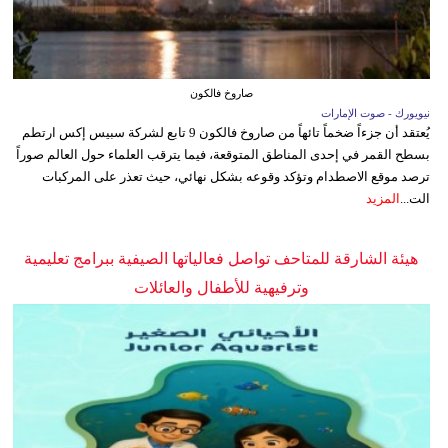
صاروخ فالكون
نيويورك - صوت الإمارات
يُعتقد أن جزءاً ضخماً تائهاً من صاروخ فالكون 9 تابع لشركة سبيس إكس ارتطم
بسطح القمر في إحدى المناطق المتوقعة، فيما يترقب العلماء حول العالم صوراً
ترصد موقع الاصطدام وتؤكد وقوعه بشكل نهائي، حيث تعذر على المركبات
الت...
المزيد
هيئة الشارقة للمتاحف تواصل فعالياتها الصيفية ببرامج تعليمية
وترفيهية للأطفال والعائلات