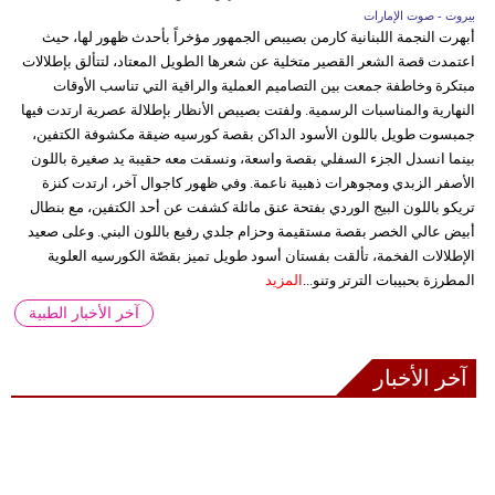
بيروت - صوت الإمارات
أبهرت النجمة اللبنانية كارمن بصيبص الجمهور مؤخراً بأحدث ظهور لها، حيث
اعتمدت قصة الشعر القصير متخلية عن شعرها الطويل المعتاد، لتتألق بإطلالات
مبتكرة وخاطفة جمعت بين التصاميم العملية والراقية التي تناسب الأوقات
النهارية والمناسبات الرسمية. ولفتت بصيبص الأنظار بإطلالة عصرية ارتدت فيها
جمبسوت طويل باللون الأسود الداكن بقصة كورسيه ضيقة مكشوفة الكتفين،
بينما انسدل الجزء السفلي بقصة واسعة، ونسقت معه حقيبة يد صغيرة باللون
الأصفر الزبدي ومجوهرات ذهبية ناعمة. وفي ظهور كاجوال آخر، ارتدت كنزة
تريكو باللون البيج الوردي بفتحة عنق مائلة كشفت عن أحد الكتفين، مع بنطال
أبيض عالي الخصر بقصة مستقيمة وحزام جلدي رفيع باللون البني. وعلى صعيد
الإطلالات الفخمة، تألقت بفستان أسود طويل تميز بقصّة الكورسيه العلوية
المطرزة بحبيبات الترتر وتنو...
المزيد
آخر الأخبار الطبية
آخر الأخبار