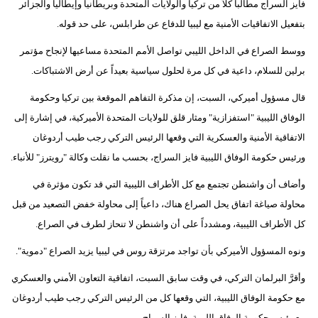
فايز السراج مطالباً كلاً من تركيا والولايات المتحدة وبريطانيا وإيطاليا والجزائر
بتفعيل الاتفاقيات الأمنية مع ليبيا للدفاع عن طرابلس، على حد قوله.
ووسط الصراع في الداخل الليبي تواصل الأمم المتحدة مساعيها لإنجاح مؤتمر
برلين للسلام، داعية في كل مرة لحلول سياسية بعيداً عن أرض الاشتباكات.
قال مسؤول أميركي، السبت، إن مذكرة التفاهم الموقعة بين تركيا وحكومة
الوفاق الليبية "استفزازية" ومثار قلق للولايات المتحدة الأميركية، في إشارة إلى
الاتفاقية الأمنية والعسكرية التي وقعها الرئيس التركي رجب طيب أردوغان
ورئيس حكومة الوفاق الليبية فايز السراج، بحسب ما نقلت وكالة "رويترز" للأنباء.
وأضاف أن واشنطن تجتمع مع كل الأطراف الليبية التي قد تكون مؤثرة في
محاولة صياغة اتفاق يحل الصراع هناك، داعياً إلى محاولة خفض التصعيد من قبل
كل الأطراف الليبية، ومشدداً على أن واشنطن لا تنحاز لطرف في الصراع.
ونوه المسؤول الأميركي بأن تواجد مرتزقة روس في ليبيا يزيد الصراع "دموية".
وأقرَّ البرلمان التركي، في وقت سابق السبت، اتفاقية التعاون الأمني والعسكري
مع حكومة الوفاق الليبية، التي وقعها كل من الرئيس التركي رجب طيب أردوغان
مع رئيس حكومة الوفاق الليبية، فايز السراج.