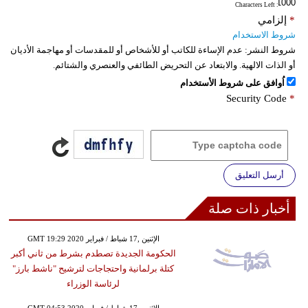
: Characters Left
*
إلزامي
شروط الاستخدام
شروط النشر:
عدم الإساءة للكاتب أو للأشخاص أو للمقدسات أو مهاجمة الأديان
أو الذات الالهية. والابتعاد عن التحريض الطائفي والعنصري والشتائم.
اُوافق على شروط الأستخدام
Security Code
*
أرسل التعليق
أخبار ذات صلة
GMT 19:29 2020 الإثنين ,17 شباط / فبراير
الحكومة الجديدة تصطدم بشرط من ثاني أكبر
كتلة برلمانية واحتجاجات لترشيح "ناشط بارز"
لرئاسة الوزراء
GMT 04:53 2020 الإثنين ,17 شباط / فبراير