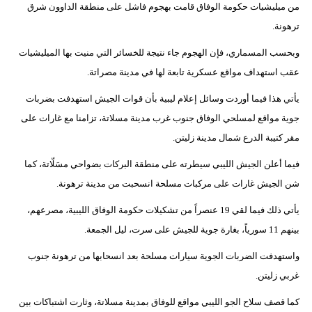
من ميليشيات حكومة الوفاق قامت بهجوم فاشل على منطقة الداوون شرق
مدوَّنات
ترهونة.
أبراج
وبحسب المسماري، فإن الهجوم جاء نتيجة للخسائر التي منيت بها الميليشيات
فيديو
عقب استهداف مواقع عسكرية تابعة لها في مدينة مصراتة.
يأتي هذا فيما أوردت وسائل إعلام ليبية بأن قوات الجيش استهدفت بضربات
سيارات
جوية مواقع لمسلحي الوفاق جنوب غرب مدينة مسلاتة، تزامنا مع غارات على
مقر كتيبة الدرع شمال مدينة زليتن.
فيما أعلن الجيش الليبي سيطرته على منطقة البركات بضواحي مسَلّاتة، كما
شن الجيش غارات على مركبات مسلحة انسحبت من مدينة ترهونة.
يأتي ذلك فيما لقي 19 عنصراً من تشكيلات حكومة الوفاق الليبية، مصرعهم،
بينهم 11 سورياً، بغارة جوية للجيش على سرت، ليل الجمعة.
واستهدفت الضربات الجوية سيارات مسلحة بعد انسحابها من ترهونة جنوب
غربي زليتن.
كما قصف سلاح الجو الليبي مواقع للوفاق بمدينة مسلاتة، وثارت اشتباكات بين