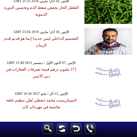
GMT 21:35 2026 الإثنين ,16 آذار/ مارس
الفلفل الحار يخفض ضغط الدم وتحسين الدورة
الدموية
GMT 13:56 2019 الإثنين ,18 آذار/ مارس
التصميم الداخلي ليس جديدا إنما هو قديم قدم
الزمان
GMT 15:48 2015 الإثنين ,07 كانون الأول / ديسمبر
371 مليون درهم قيمة تصرفات العقارات في
دبي الاثنين
GMT 10:36 2017 الإثنين ,15 أيار / مايو
السيناريست محمد حفظي يُعلن تنظيم حلقة
نقاشية في مهرجان كان
GMT 21:38 2013 الخميس ,14 آذار/ مارس
زوجان بريطانيان يوثقان رحلتهما حول العالم