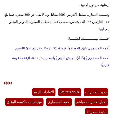
إرهابية من دول أجنبية.
وتسببت المعارك بمقتل أكثر من 2000 مقاتل وما لا يقل عن 200 مدني، فيما بلغ
عدد النازحين 146 ألف شخص، بحسب غسان سلامة المبعوث الدولي الخاص
إلى
ليبيا
قــــــد يهمــــــــــك أيضًـــــا:
أحمد المسماري يتّهم الدوحة وأنقرة مُجدّدًا بارتكاب جرائم بحقّ الليبيين
أحمد المسماري يُؤكّد أنّ الجيش الليبي يُواجه ميليشيات مُتطرّفة مدعومة
خارجيًّا
صوت الامارات
Emirats Voice
الامارات اليوم
اخبار الامارات مباشر
أحمد المسماري
ميليشيات حكومة الوفاق
مدينة مصراتة