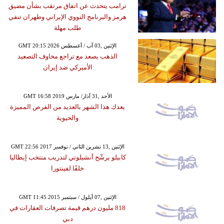
ترامب يتحدث عن اتفاق مرتقب بشأن مضيق
هرمز والبرنامج النووي الإيراني وطهران تنفي
طلب مهلة
GMT 20:15 2026 الإثنين ,03 آب / أغسطس
الذهب يصعد مع تراجع مخاوف التصعيد
الأميركي ضد إيران
GMT 16:58 2019 الأحد ,31 آذار/ مارس
يعدك هذا الشهر بالعديد من الفرص المميزة
والحيوية
GMT 22:56 2017 الإثنين ,13 تشرين الثاني / نوفمبر
كابيلو يرشّح أنشيلوتي لتدريب منتخب إيطاليا
خلفًا لفينتورا
GMT 11:45 2015 الإثنين ,07 أيلول / سبتمبر
818 مليون درهم قيمة تصرفات العقارات في
دبي