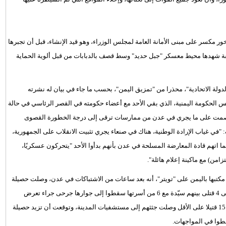
مكسر على مبنى الأمانة العامة لمجلس الوزراء، وهو قيد الإنشاء، قبل أن تجبرها
فة شهدها محيط معسكر "جبل حديد" وسط قصف بالدبابات من قبل ألوية الحماية
ة الاتحادية"، محذرا من "تمزيق اليمن"، بحسب ما جاء في بيان له نشرته
 الحكومة اليمنية، الذي بقي الأحد مع أعضاء حكومته في القصر الرئاسي في حالة
ن الصمت على ما يجري في عدن من ممارسات ترقى إلى درجة الخطورة القصوى
في غياب الإرادة الوطنية، هناك في صنعاء يجري تثبيت الانقلاب على الجمهورية،
ا اتهم قادة المعارضة المسلحة في عدن بأنهم بدأوا الأحد "يتحركون عسكريًا،
ن) مع ماكينة إعلام هائلة".
مكتبها باليمن على "تويتر"، أنه بعد ساعات من الاشتباكات في عدن، وصلت حصيلة
الإصابات التي استقبلها المستشفى التابع لها، إلى 86 جريحًا، بالإضافة إلى 4 قتلى بينهم سيّدة مع 6 من أسرتها سقطوا إلى جوارها جرحى جراء تعرض
سيارتهم للقصف أثناء الاشتباكات، فيما أفادت مصادر طبية في عدن بأن 15 قتيلا على الأقل وصلت جثثهم إلى مستشفيات المدينة، وتوقعت أن تزيد حصيلة
طوا في المواجهات.