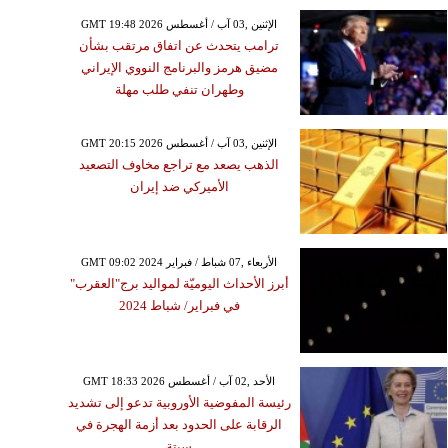
GMT 19:48 2026 الإثنين ,03 آب / أغسطس
ترامب يتحدث عن اتفاق مرتقب بشأن
مضيق هرمز والبرنامج النووي الإيراني
وطهران تنفي طلب مهلة
GMT 20:15 2026 الإثنين ,03 آب / أغسطس
الذهب يصعد مع تراجع مخاوف التصعيد
الأميركي ضد إيران
GMT 09:02 2024 الأربعاء ,07 شباط / فبراير
أبرز الأحداث اليوميّة لمواليد برج"العقرب"
في فبراير/ شباط 2024
GMT 18:33 2026 الأحد ,02 آب / أغسطس
رئيسة المفوضية الأوروبية تدعو إلى تشديد
الرقابة على الحدود بعد أزمة الهجرة في
سبتة