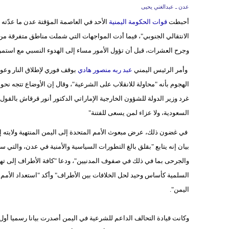
عدن ـ عبدالغني يحيى
أحبطت
قوات الحكومة اليمنية
الأحد في العاصمة المؤقتة عدن ما عدّت
وجرح العشرات، قبل أن تؤول الأمور مساء إلى الهدوء النسبي مع استمرار
وأمر الرئيس اليمني
عبد ربه منصور هادي
بوقف فوري لإطلاق النار وعو
الهجوم بأنه "محاولة للانقلاب على الشرعية"، وقال إن الأوضاع تتجه نح
غرد وزير الدولة للشؤون الخارجية الإماراتي الدكتور أنور قرقاش بالقو
السعودية، ولا عزاء لمن يسعى للفتنة"
في غضون ذلك، عرض مبعوث الأمم المتحدة إلى اليمن المنتهية ولايته إ
بيان إنه يتابع "بقلق بالغ التطورات السياسية والأمنية في عدن، والتي 
والجرحى بما في ذلك في صفوف المدنيين"، ودعا "كافة الأطراف إلى ت
السلمية كأساس وحيد لحل الخلافات بين الأطراف" وأكد "استعداد الأمم
اليمن".
وكانت قيادة التحالف الداعم للشرعية في اليمن أصدرت بيانا رسميا أول