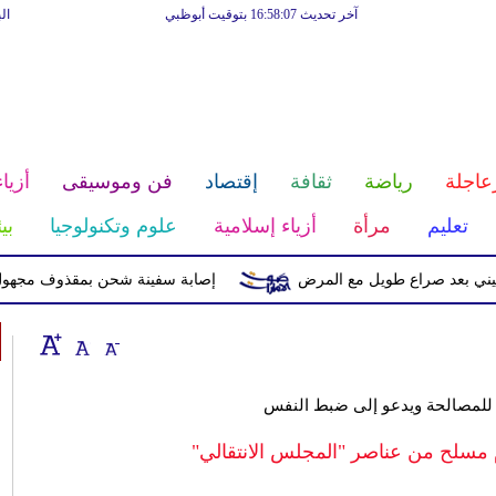
آخر تحديث 16:58:07 بتوقيت أبوظبي
ال
عاجلة
رياضة
ثقافة
إقتصاد
فن وموسيقى
أزياء
تعليم
مرأة
أزياء إسلامية
علوم وتكنولوجيا
بي
بعد صراع طويل مع المرض
إصابة سفينة شحن بمقذوف مجهول قرب 
 للمصالحة ويدعو إلى ضبط النفس
 مسلح من عناصر "المجلس الانتقالي"