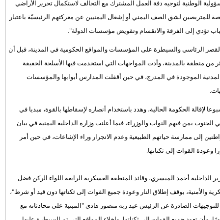
ؤولية الوطنية لتوجيه دفة العمل المشترك مع التحالف لاستكمال تحرير الأراضي
رصة للمتربصين لشق الصف اليمني أو إشغال اليمنيين عن معركتهم الرئيسيّة باعتبار
 أسباب تؤدي إلى الفرقة والانقسام وتقويض مؤسسات الدولة".
 القصر الرئاسي والسيطرة على المؤسسات والمواقع الحكومية في المدينة، قبل أن
ثر من منطقة بالمدينة، وأدت المواجهات التي استخدمت فيها الأسلحة الخفيفة
المدنية الموجودة في المدرج، في حين أقفلت المدارس أبوابها والمؤسسات
ات.
ا لإقالة الحكومة الحالية، وهدد باستخدام أنصاره لإسقاطها بالقوة، مبديا في
جنوب بمن فيهم النواب والوزراء، فيما أعلنت وزارة الداخلية اليمنية في بيان
طنين إلى ممارسة حياتهم الطبيعية وعدم الانجرار وراء الإشاعات، في حين أمر
 وعودة القوات إلى ثكناتها.
زير الداخلية أحمد الميسري، وقائد المنطقة العسكرية الرابعة اللواء الركن فضل
ية والأمنية، بوقف إطلاق النار وعودة جميع القوات إلى ثكناتها دون قيد أو شرط"،
للتوجيهات الصادرة عن الرئيس عبد ربه منصور هادي "المبنية على محادثاته مع
ا، وأن تعود جميع القوات إلى ثكناتها، وإخلاء المواقع التي تم السيطرة عليها