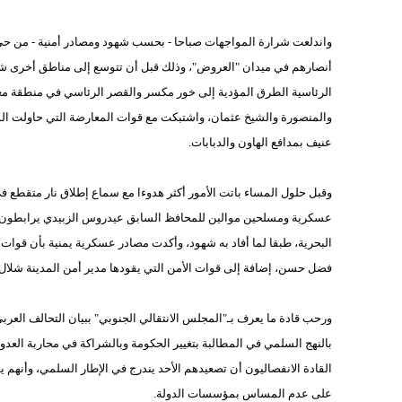
واندلعت شرارة المواجهات صباحا - بحسب شهود ومصادر أمنية - من حي 
أنصارهم في ميدان "العروض"، وذلك قبل أن تتوسع إلى مناطق أخرى شم
الرئاسية الطرق المؤدية إلى خور مكسر والقصر الرئاسي في منطقة مع
والمنصورة والشيخ عثمان، واشتبكت مع قوات المعارضة التي حاولت ال
عنيف بمدافع الهاون والدبابات.
وقبل حلول المساء باتت الأمور أكثر هدوءا مع سماع إطلاق نار متقطع في
عسكرية ومسلحين موالين للمحافظ السابق عيدروس الزبيدي يرابطون ع
البحرية، طبقا لما أفاد به شهود، وأكدت مصادر عسكرية يمنية بأن قوات ا
فضل حسن، إضافة إلى قوات الأمن التي يقودها مدير أمن المدينة شلال
ورحب قادة ما يعرف بـ"المجلس الانتقالي الجنوبي" ببيان التحالف العربي
بالنهج السلمي في المطالبة بتغيير الحكومة وبالشراكة في محاربة العدو ا
القادة الانفصاليون أن تصعيدهم الأحد يندرج في الإطار السلمي، وأن
على عدم المساس بمؤسسات الدولة.