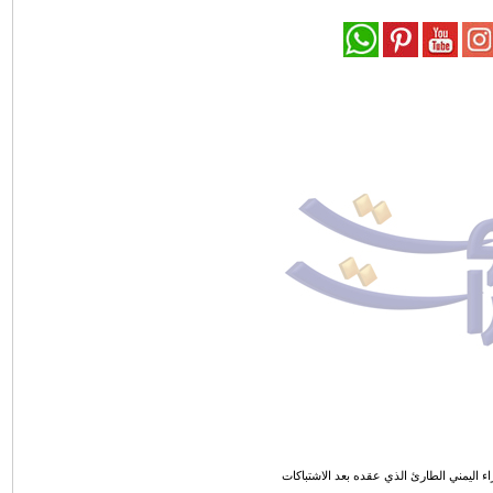
 اليمني الطارئ الذي عقده بعد الاشتباكات