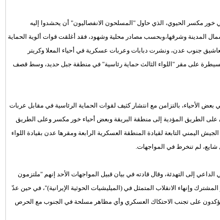
خور مكسر الحيوي، الذي حاول "المسلحون الانفصاليون" أن يحشدوا إليه
ال المدينة وشرقها،وبحسب مصادر محلية وشهود، فقد أغلقت قوات ألوية الحماية
اشيق جنوب عدن، ونشرت دبابات وعربات عسكرية في أحياء المعلا وكريتر
سيطرة على مقر "اللواء الثالث حماية رئاسية" في منطقة جبل حديد، وسط قصف
 بعض الأحياء، بالتزامن مع انتشار كثيف لقوات الحماية الرئاسية في مقابل عربات
لى الطريق المؤدية إلى منطقة البريقة وبعض أحياء خور مكسر وعلى الطريق
لجيش اليمني التابعة لقيادة المنطقة العسكرية الرابعة ومقرها عدن بقيادة اللواء
 شايع، لم تنخرط في المواجهات.
 الداعي إلى التهدئة، وقال قادته في بيان قبيل المواجهات الأحد إنهم "ملتزمون
لمشترك وإنهاء الانقلاب المتمثل في (الميليشيات الحوثية الإيرانية)"، في حين عدّ
هم يؤكدون على تجنب الاحتكاك العسكري وأي مظاهر مسلحة في الجنوب مع الحرص