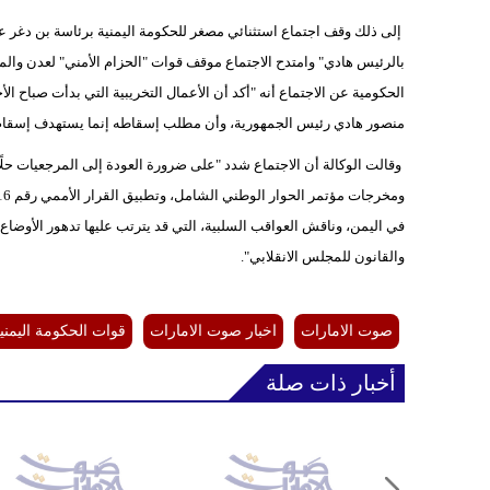
إلى ذلك وقف اجتماع استثنائي مصغر للحكومة اليمنية برئاسة بن دغر عل
بالرئيس هادي" وامتدح الاجتماع موقف قوات "الحزام الأمني" لعدن والم
الحكومية عن الاجتماع أنه "أكد أن الأعمال التخريبية التي بدأت صباح ا
منصور هادي رئيس الجمهورية، وأن مطلب إسقاطه إنما يستهدف إسقاط
وقالت الوكالة أن الاجتماع شدد "على ضرورة العودة إلى المرجعيات حلًا لل
في اليمن، وناقش العواقب السلبية، التي قد يترتب عليها تدهور الأوضا
والقانون للمجلس الانقلابي".
صوت الامارات
اخبار صوت الامارات
قوات الحكومة اليمني
أخبار ذات صلة