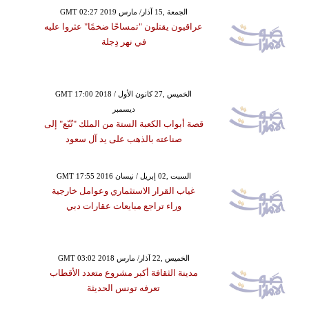
GMT 02:27 2019 الجمعة ,15 آذار/ مارس
عراقيون يقتلون "تمساحًا ضخمًا" عثروا عليه
في نهر دِجلة
السبت ,01 كانون الأول / ديسمبر GMT
05:41 2018
وا تنفذ مشاريع في غزة
الغربية والأردن بقيمة
GMT 17:00 2018 الخميس ,27 كانون الأول /
63 مليون دولار
ديسمبر
قصة أبواب الكعبة الستة من الملك "تُبّع" إلى
صناعته بالذهب على يد آل سعود
GMT 17:55 2016 السبت ,02 إبريل / نيسان
غياب القرار الاستثماري وعوامل خارجية
وراء تراجع مبايعات عقارات دبي
GMT 03:02 2018 الخميس ,22 آذار/ مارس
مدينة الثقافة أكبر مشروع متعدد الأقطاب
تعرفه تونس الحديثة