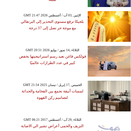
GMT 21:47 2026 الإثنين ,03 آب / أغسطس
بلجيكا ترفع مستوى التحذير إلى البرتقالي
مع موجة حر تصل إلى 37 درجة
GMT 20:51 2026 الثلاثاء ,14 تموز / يوليو
فولكس فاغن تعيد رسم استراتيجيتها بخفض
كبير في عدد الطرازات عالميًا
GMT 21:54 2025 الخميس ,17 إبريل / نيسان
لمسات أنيقة تجمع بين الفخامة والحداثة
لتصاميم ركن القهوة
GMT 06:21 2017 الثلاثاء ,29 آب / أغسطس
النزيف والحمى أعراض تشير الي الاصابة