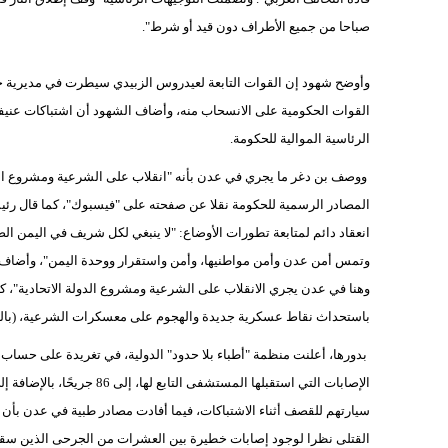
صباحا من جميع الأطراف دون قيد أو شرط".
وأوضح شهود إن القوات التابعة لعيدروس الزبيدي سيطرت في مديرية خور 
القوات الحكومية على الانسحاب منه، وأضاف الشهود أن اشتباكات عني
الرئاسية الموالية للحكومة.
ووصف بن دغر ما يجري في عدن بأنه "انقلاب على الشرعية ومشروع الدول
المصادر الرسمية للحكومة نقلا عن صفحته على "فيسبوك"، كما قال رئيس
انعقاد دائم لمتابعة تطورات الأوضاع: "لا ينبغي لكل شريف في اليم
وتمس أمن عدن وأمن مواطنيها، وأمن واستقرار ووحدة اليمن"، وأضاف: "
وهنا في عدن يجري الانقلاب على الشرعية ومشروع الدولة الاتحادية"، كم
باستحداث نقاط عسكرية جديدة والهجوم على معسكرات الشرعية، (بالتزام
بدورها، أعلنت منظمة "أطباء بلا حدود" الدولية، في تغريدة على حساب 
القتلى نظرا لوجود إصابات خطيرة بين العشرات من الجرحى الذين سق