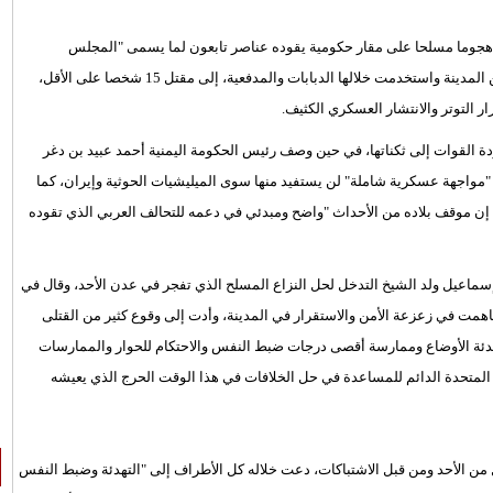
ه هجوما مسلحا على مقار حكومية يقوده عناصر تابعون لما يسمى "المجلس
الانتقالي الجنوبي"، فيما أدت المواجهات التي شملت مناطق متفرقة من المدينة واستخدمت خلالها الدبابات والمدفعية، إلى مقتل 15 شخصا على الأقل،
 التوتر والانتشار العسكري الكثيف.
دة القوات إلى ثكناتها، في حين وصف رئيس الحكومة اليمنية أحمد عبيد بن دغر
و "مواجهة عسكرية شاملة" لن يستفيد منها سوى الميليشيات الحوثية وإيران، كما
ل إن موقف بلاده من الأحداث "واضح ومبدئي في دعمه للتحالف العربي الذي تقوده
سماعيل ولد الشيخ التدخل لحل النزاع المسلح الذي تفجر في عدن الأحد، وقال في
ساهمت في زعزعة الأمن والاستقرار في المدينة، وأدت إلى وقوع كثير من القتلى
هدئة الأوضاع وممارسة أقصى درجات ضبط النفس والاحتكام للحوار والممارسات
 المتحدة الدائم للمساعدة في حل الخلافات في هذا الوقت الحرج الذي يعيشه
 من الأحد ومن قبل الاشتباكات، دعت خلاله كل الأطراف إلى "التهدئة وضبط النفس