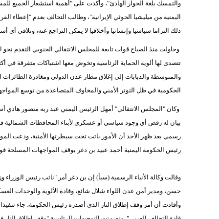
والتمسك بلغة الحوار الهادئ"، وأكدت على "أهمية استشعار الجميع للمس
اليمنية من ميليشيا الحوثي الإيرانية"، وطالب التحالف بعدم "إعطاء الف
ذلك التزاما سياسيا وإنسانيا وأخلاقيا لا يمكن التراجع عنه، وتلافي أي
وحاولت منذ الصباح قوات تابعة للمجلس الانتقالي الجنوبي التقدم نحو
تتصدى لها ألوية الحماية الرئاسية وتخوض معها اشتباكات متفرقة في أك
والمتوسطة والدبابات إلى إغلاق مطار عدن الدولي ومغادرة الطائرات 
الحكومية في ظل التوتر الأمني والمخاوف المتصاعدة من توسع المواجه
وكان "المجلس الانتقالي" أمهل الرئيس اليمني عبد ربه منصور هادي أسبوع
بيان له رفض أي وجود سياسي أو عسكري لأبناء المحافظات الشمالية في ال
رسمي بعد ظهر الأحد أن الأمور باتت تحت سيطرتها الأمنية، ودعت الموا
رئيس الحكومة اليمنية أحمد عبيد بن دغر بوقف المواجهات المسلحة فورا
وقالت وكالة الأنباء الرسمية (سبأ) إن بن دغر أمر "نائب رئيس الوزراء و
حسن، ومدير أمن عدن اللواء شلال شائع، وقادة الألوية والوحدات العسكر
وأفادت أن أمر وقف إطلاق النار الذي أصدره رئيس الحكومة، جاء تنفيذا 
قادة التحالف العربي". وتضمنت التوجيهات الرئاسية "وقف إطلاق النار فورً