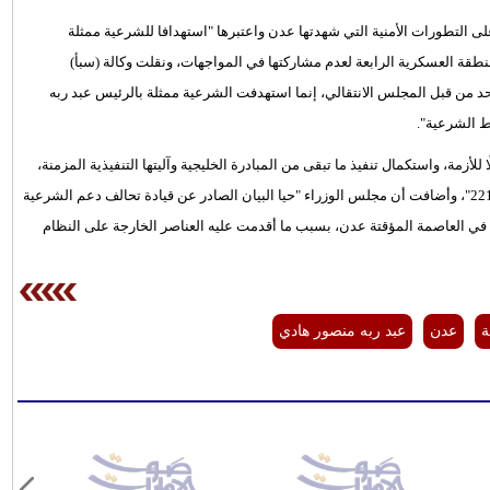
ى التطورات الأمنية التي شهدتها عدن واعتبرها "استهدافا للشرعية ممثلة
نطقة العسكرية الرابعة لعدم مشاركتها في المواجهات، ونقلت وكالة (سبأ)
لأحد من قبل المجلس الانتقالي، إنما استهدفت الشرعية ممثلة بالرئيس عبد ربه
 الشرعية".
أزمة، واستكمال تنفيذ ما تبقى من المبادرة الخليجية وآليتها التنفيذية المزمنة،
ومخرجات مؤتمر الحوار الوطني الشامل، وتطبيق القرار الأممي رقم 2216"، وأضافت أن مجلس الوزراء "حيا البيان الصادر عن قيادة تحالف دعم الشرعية
ع في العاصمة المؤقتة عدن، بسبب ما أقدمت عليه العناصر الخارجة على النظام
ة
عدن
عبد ربه منصور هادي