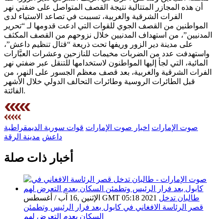
أن هذه المجازر المتتالية نتيجة القصف المتواصل على ضفتي نهر
الفرات الشرقية والغربية، تسببت في تصاعد الاستياء لدى
المواطنين من القصف الجوي للقوات التي ادعت قدومها لـ “تحرير
المدنيين”، من استهداف المدنيين خلال نزوحهم من القصف المكثف
على مدينة دير الزور وريفها تحت ذريعة “قتال تنظيم داعش”،
واستهدفت عدد من الضربات مخيمات للنازحين وعشرات العبَّارات
المائية، التي لجأ إليها المواطنون لاستخدامها للتنقل عبر ضفتي نهر
الفرات الشرقية والغربية، بعد قصف معظم الجسور على النهر، من
قبل الطائرات الروسية وطائرات التحالف الدولي خلال الأشهر
الفائتة.
صوت الإمارات
اخبار صوت الإمارات
قوات سورية الديمقراطية
داعش
مدينة الرقة
أخبار ذات صلة
طالبان تدخل
الإثنين ,16 آب / أغسطس GMT 05:18 2021
قصر الرئاسة الافغاني في كابول بعد فرار الرئيس وتطمئن
السكان بعدم التعرض لهم