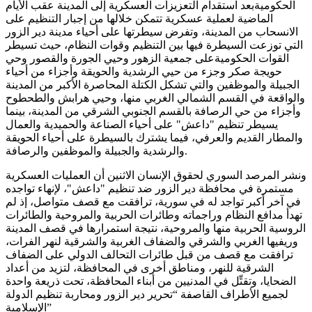
الحكوميةبعد استقدام التعزيزات العسكرية إلى المدينة عقب الأيام
الماضية لعملية عسكرية تتمكن خلالها من إجبار التنظيم على
الانسحاب من المدينة، وتفرض سيطرتها على أحياء مدينة دير الزور
التي توزعت السيطرة فيها بين التنظيم وقوات النظام، حيث تسيطر
القوات الحكوميةعلى جمعية الزهور وحيي الجورة والقصور وحي
حويجة صكر وجزء من حيي الرشدية والحويقة وأجزاء من أحياء
الجبيلة والموظفين والتي تشكل الكتلة المحاصرة الأكبر من المدينة
والواقعة في القسم الشمالي الغربي منها، وحيي هرابش والطحطوح
وأجزاء من حي الرصافة بالقسم الجنوبي الشرقي من المدينة، بينما
يسيطر تنظيم "داعش" على أحياء الصناعة والحميدية والعمال
والمطار القديم والعرفي، فيما يشترك بالسيطرة على أحياء الحويقة
والرشدية والجبيلة والموظفين والرصافة.
ونشر المرصد السوري لحقوق الإنسان الاثنين أن العمليات العسكرية
مستمرة في محافظة دير الزور ضد تنظيم "داعش"، لإنهاء تواجده
في آخر أكبر تواجد له في سورية، ترافقت مع قصف متواصل، إذ لم
تهدأ مدافع النظام وراجماته وطائرات الحربية والمروحية والطائرات
الروسية الحربية منها والمروحية، نتيجة استمرارها في قصف المدينة
وريفيها الغربي والشرقي والضفاف الغربية والشرقية لنهر الفرات،
ترافقت مع قصف من قبل طائرات التحالف الدولي على الضفاف
الشرقية للنهر، ومناطق أخرى في المحافظة، لتزيد من أعداد
الضحايا، وتقتِّل في المدنيين من أبناء المحافظة، تحت ذريعة واحدة
لجميع الأطراف القاصفة “تحرير دير الزور ومحاربة تنظيم الدولة
الإسلامية”