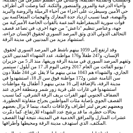
وأحياء الدرعية والمرور والمنصور والثكنة. كما وصلت الى أطراف
حي الأمين وسيطرت على أجزاء من أحياء الرميلة والروضة والبريد
والنهضة، فيما تسبب ازدياد حدة المعارك والهجمات المتعاكسة بين
قوات سورية الديمقراطية المدعمة بالقوات الخاصة الأميركية من
جهة، وعناصر تنظيم "داعش" من جهة اخرى، في تصاعد قصف
التحالف الدولي الذي وثق المرصد السوري لحقوق الإنسان جراءه،
استشهاد مزيد من المدنيين في مدينة الرقة.
وقد ارتفع إلى 1059 بينهم ناشط في المرصد السوري لحقوق
الإنسان، و247 طفلاً و176 مواطنة، عدد الشهداء المدنيين الذين
وثقهم المرصد السوري في مدينة الرقة وريفها، منذ الـ 5 من حزيران
/ يونيو الفائت من العام 2017 وحتى اليوم الـ 17 من أيلول / سبتمبر
الجاري، والشهداء هم 1043 مدني بينهم ما لا يقل عن 244 طفلاً دون
سن الثامنة عشر، و172 مواطنة فوق سن الـ 18، استشهدوا في
مدينة الرقة، بالإضافة إلى 16 مدني بينهم 3 أطفال و4 مواطنات
استشهدوا في غارات على قرية زور شمر ومنطقة أخرى عند
الضفاف الجنوبي لنهر الفرات بريف الرقة الشرقي، كما تسبب
القصف الجوي بإصابة مئات المواطنين بجراح متفاوتة الخطورة،
وبعضهم تعرض لبتر أطراف ولإعاقات دائمة، بينما لا يزال بعضهم
بحالات خطرة، ما قد يرشح عدد الشهداء للارتفاع، كما دمِّرت
عشرات المنازل والمرافق الخدمية في المدينة، نتيجة لهذا القصف
المكثف، الذي استهدف مدينة الرقة ومحيطها وأطرافها.