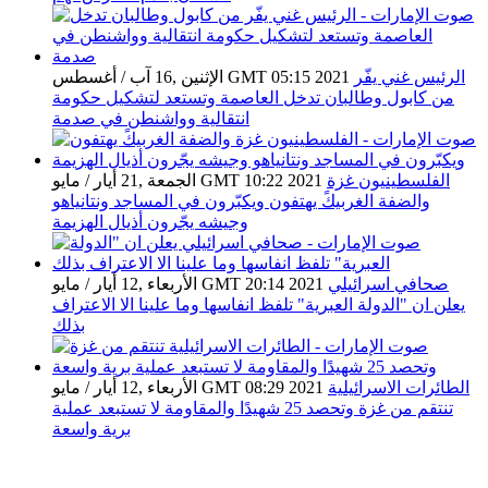
الرئيس غني يفّر
الإثنين ,16 آب / أغسطس GMT 05:15 2021
من كابول وطالبان تدخل العاصمة وتستعد لتشكيل حكومة
انتقالية وواشنطن في صدمة
الفلسطينيون غزة
الجمعة ,21 أيار / مايو GMT 10:22 2021
والضفة الغربيكً يهتفون ويكبّرون في المساجد ونتانياهو
وجيشه يجّرون أذيال الهزيمة
صحافي اسرائيلي
الأربعاء ,12 أيار / مايو GMT 20:14 2021
يعلن ان "الدولة العبرية" تلفظ انفاسها وما علينا الا الاعتراف
بذلك
الطائرات الاسرائيلية
الأربعاء ,12 أيار / مايو GMT 08:29 2021
تنتقم من غزة وتحصد 25 شهيدًا والمقاومة لا تستبعد عملية
برية واسعة