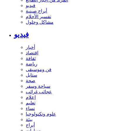
فيديو
أبراج صينية
تفسير الأحلام
مشاكل وحلول
فيديو
أخبار
اقتصاد
ثقافة
رياضة
فن وموسيقى
ستايل
صحة
سياحة وسفر
عجائب غرائب
إعلام
تعليم
نساء
علوم وتكنولوجيا
بيئة
أبراج
سيارات