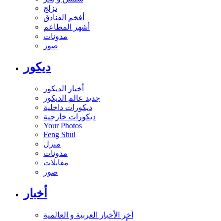
تزلج
أفخم الفنادق
أشهر المطاعم
مدونات
صور
ديكور
أخبار الديكور
جديد عالم الديكور
ديكورات داخلية
ديكورات خارجية
Your Photos
Feng Shui
منزل
مدونات
مقابلات
صور
أخبار
أخر الأخبار العربية و العالمية