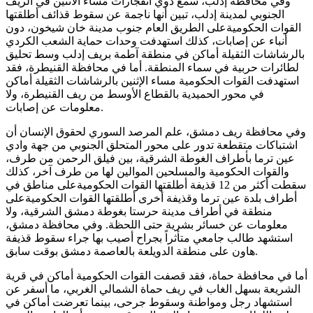
وفي محافظة إدلب، سمع دوي انفجارات مساء الاثنين في الريف
الجنوبي لمدينة إدلب، تبين أنها ناجمة عن سقوط قذائف أطلقتها
القوات الحكوميةعلى الطريق العام جنوب مدينة خان شيخون، دون
أنباء عن إصابات، كذلك استهدفت وحدات حماية الشعب الكردي
بالرشاشات الثقيلة أماكن في منطقة آطمة بريف إدلب وسط تحليق
لطائرات حربية في سماء المنطقة. أما في محافظة القنيطرة، فقد
استهدفت القوات الحكومية مساء الإثنين بالرشاشات الثقيلة أماكن
في محور الحميدية بالقطاع الأوسط من ريف القنيطرة، ولا
معلومات عن إصابات.
وفي محافظة ريف دمشق، علم المرصد السوري لحقوق الإنسان أن
اشتباكات متقطعة تدور على محور المتحلق الجنوبي من جهة وادي
عين ترما بأطراف الغوطة الشرقية، بين فيلق الرحمن من طرف،
والقوات الحكومية والمسلحين الموالين لها من طرف آخر، كذلك
سقطت أكثر من 12 قذيفة أطلقتها القوات الحكوميةعلى مناطق في
أطراف بلدة عين ترما وقذيفة أخرى أطلقتها القوات الحكوميةعلى
منطقة في أطراف مدينة حرستا بغوطة دمشق الشرقية، ولا
معلومات عن خسائر بشرية حتى اللحظة. وفي محافظة دمشق،
استشهد طالب جامعي متأثراً بجراح أصيب بها جراء سقوط قذيفة
هاون على منطقة الدويلعة بالعاصمة دمشق بوقت سابق.
أما في محافظة حماة، فقد قصفت القوات الحكومية أماكن في قرية
الشريعة بسهل الغاب في ريف حماة الشمالي الغربي، ما أسفر عن
استشهاد رجل ومواطنة وسقوط جرحى، بينما تعرضت أماكن في