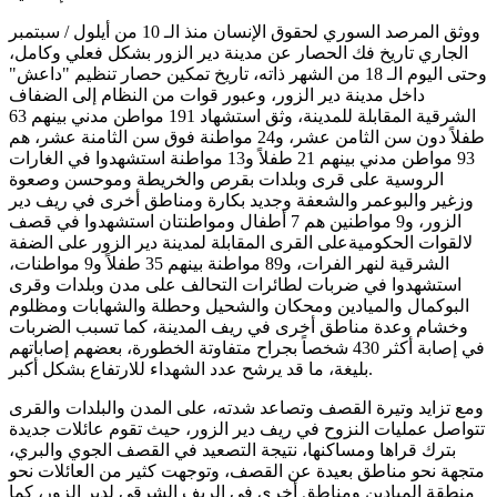
ووثق المرصد السوري لحقوق الإنسان منذ الـ 10 من أيلول / سبتمبر
الجاري تاريخ فك الحصار عن مدينة دير الزور بشكل فعلي وكامل،
وحتى اليوم الـ 18 من الشهر ذاته، تاريخ تمكين حصار تنظيم "داعش"
داخل مدينة دير الزور، وعبور قوات من النظام إلى الضفاف
الشرقية المقابلة للمدينة، وثق استشهاد 191 مواطن مدني بينهم 63
طفلاً دون سن الثامن عشر، و24 مواطنة فوق سن الثامنة عشر، هم
93 مواطن مدني بينهم 21 طفلاً و13 مواطنة استشهدوا في الغارات
الروسية على قرى وبلدات بقرص والخريطة وموحسن وصعوة
وزغير والبوعمر والشعفة وجديد بكارة ومناطق أخرى في ريف دير
الزور، و9 مواطنين هم 7 أطفال ومواطنتان استشهدوا في قصف
لالقوات الحكوميةعلى القرى المقابلة لمدينة دير الزور على الضفة
الشرقية لنهر الفرات، و89 مواطنة بينهم 35 طفلاً و9 مواطنات،
استشهدوا في ضربات لطائرات التحالف على مدن وبلدات وقرى
البوكمال والميادين ومحكان والشحيل وحطلة والشهابات ومظلوم
وخشام وعدة مناطق أخرى في ريف المدينة، كما تسبب الضربات
في إصابة أكثر 430 شخصاً بجراح متفاوتة الخطورة، بعضهم إصاباتهم
بليغة، ما قد يرشح عدد الشهداء للارتفاع بشكل أكبر.
ومع تزايد وتيرة القصف وتصاعد شدته، على المدن والبلدات والقرى
تتواصل عمليات النزوح في ريف دير الزور، حيث تقوم عائلات جديدة
بترك قراها ومساكنها، نتيجة التصعيد في القصف الجوي والبري،
متجهة نحو مناطق بعيدة عن القصف، وتوجهت كثير من العائلات نحو
منطقة الميادين ومناطق أخرى في الريف الشرقي لدير الزور، كما