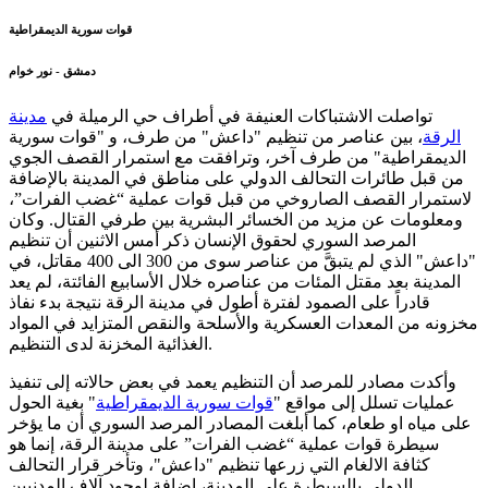
قوات سورية الديمقراطية
دمشق - نور خوام
تواصلت الاشتباكات العنيفة في أطراف حي الرميلة في
مدينة
الرقة
، بين عناصر من تنظيم "داعش" من طرف، و "قوات سورية
الديمقراطية" من طرف آخر، وترافقت مع استمرار القصف الجوي
من قبل طائرات التحالف الدولي على مناطق في المدينة بالإضافة
لاستمرار القصف الصاروخي من قبل قوات عملية “غضب الفرات”،
ومعلومات عن مزيد من الخسائر البشرية بين طرفي القتال. وكان
المرصد السوري لحقوق الإنسان ذكر أمس الاثنين أن تنظيم
"داعش" الذي لم يتبقَّ من عناصر سوى من 300 الى 400 مقاتل، في
المدينة بعد مقتل المئات من عناصره خلال الأسابيع الفائتة، لم يعد
قادراً على الصمود لفترة أطول في مدينة الرقة نتيجة بدء نفاذ
مخزونه من المعدات العسكرية والأسلحة والنقص المتزايد في المواد
الغذائية المخزنة لدى التنظيم.
وأكدت مصادر للمرصد أن التنظيم يعمد في بعض حالاته إلى تنفيذ
عمليات تسلل إلى مواقع "
قوات سورية الديمقراطية
" بغية الحول
على مياه او طعام، كما أبلغت المصادر المرصد السوري أن ما يؤخر
سيطرة قوات عملية “غضب الفرات” على مدينة الرقة، إنما هو
كثافة الالغام التي زرعها تنظيم "داعش"، وتأخر قرار التحالف
الدولي بالسيطرة على المدينة، إضافة لوجود آلاف المدنيين