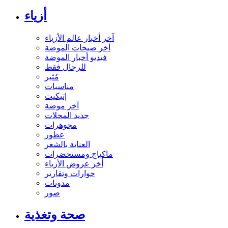
أزياء
آخر أخبار عالم الأزياء
آخر صيحات الموضة
فيديو أخبار الموضة
للرجال فقط
مُثير
مناسبات
إتيكيت
آخر موضة
جديد المحلات
مجوهرات
عطور
العناية بالشعر
ماكياج ومستحضرات
أخر عروض الأزياء
حوارات وتقارير
مدونات
صور
صحة وتغذية