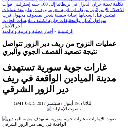
تكلفة تعبئة خزان الديزل في بريطانيا إلى 100 جنيه إسترليني
قوات
الاحتلال الإسرائيلي تتوغل في قرية معرية بريف درعا وتنفذ عمليات
تفتيش قبل انسحابها
إصابة سفينة شحن بمقذوف مجهول قرب
سواحل عُمان والتحقيقات جارية لكشف ملابسات الحادث
أخر الأخبار
الرئيسية
»
أخبار محلية وعربية وعالمية
عمليات النزوح من ريف دير الزور تتواصل
نتيجة تصعيد القصف الجوي والبري
غارات جوية سورية تستهدف
مدينة الميادين الواقعة في ريف
دير الزور الشرقي
08:15 2017 الثلاثاء ,19 أيلول / سبتمبر
GMT