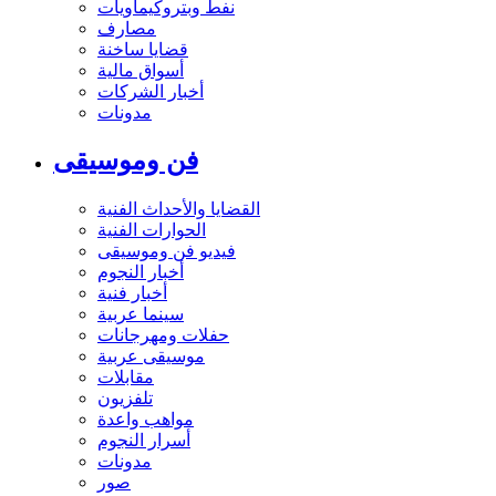
نفط وبتروكيماويات
مصارف
قضايا ساخنة
أسواق مالية
أخبار الشركات
مدونات
فن وموسيقى
القضايا والأحداث الفنية
الحوارات الفنية
فيديو فن وموسيقى
أخبار النجوم
أخبار فنية
سينما عربية
حفلات ومهرجانات
موسيقى عربية
مقابلات
تلفزيون
مواهب واعدة
أسرار النجوم
مدونات
صور