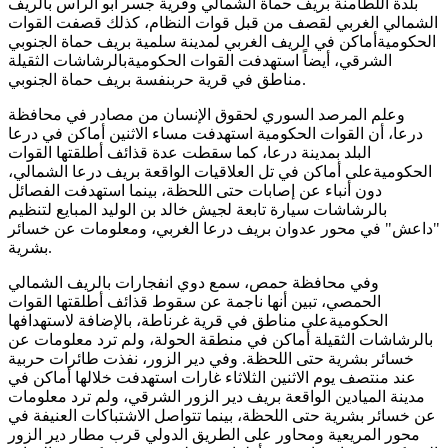
بلدة اللطامنة بريف حماة الشمالي وقرية جسر أبو الراس بالريف
الشمالي الغربي لقصف من قبل قوات النظام، كذلك قصفت القوات
الحكوميةأماكن في الريف الغربي لمدينة سلمية بريف حماة الجنوبي
الشرقي، أيضاً استهدفت القوات الحكوميةبالرشاشات الثقيلة
مناطق في قرية حربنفسة بريف حماة الجنوبي.
وعلم المرصد السوري لحقوق الإنسان من مصادر في محافظة
درعا، أن القوات الحكومية استهدفت مساء الاثنين أماكن في درعا
البلد بمدينة درعا، كما سقطت عدة قذائف أطلقتها القوات
الحكوميةعلى أماكن في تل العلاقيات الواقعة بريف درعا الشمالي،
دون أنباء عن إصابات حتى اللحظة، بينما استهدفت الفصائل
بالرشاشات سيارة تابعة لجيش خالد بن الوليد المبايع لتنظيم
"داعش" في محور عدوان بريف درعا الغربي، ومعلومات عن خسائر
بشرية.
وفي محافظة حمص، سمع دوي انفجارات بالريف الشمالي
الحمصي، تبين أنها ناجمة عن سقوط قذائف أطلقتها القوات
الحكوميةعلى مناطق في قرية غرناطة، بالإضافة لاستهدافها
بالرشاشات الثقيلة أماكن في منطقة الحولة، ولم ترد معلومات عن
خسائر بشرية حتى اللحظة. وفي دير الزور، نفذت طائرات حربية
عند منتصف يوم الاثنين الثلاثاء غارات استهدفت خلالها أماكن في
مدينة الميادين الواقعة بريف دير الزور الشرقي، ولم ترد معلومات
عن خسائر بشرية حتى اللحظة، بينما تتواصل الاشتباكات العنيفة في
محور المريعية ومحاور على الطريق الدولي قرب مطار دير الزور