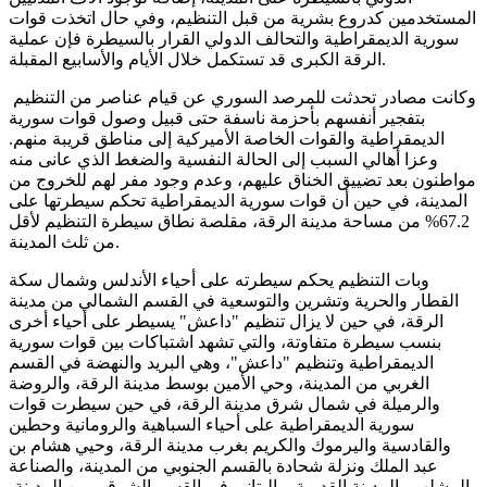
المستخدمين كدروع بشرية من قبل التنظيم، وفي حال اتخذت قوات
سورية الديمقراطية والتحالف الدولي القرار بالسيطرة فإن عملية
الرقة الكبرى قد تستكمل خلال الأيام والأسابيع المقبلة.
وكانت مصادر تحدثت للمرصد السوري عن قيام عناصر من التنظيم
بتفجير أنفسهم بأحزمة ناسفة حتى قبيل وصول قوات سورية
الديمقراطية والقوات الخاصة الأميركية إلى مناطق قريبة منهم.
وعزا أهالي السبب إلى الحالة النفسية والضغط الذي عانى منه
مواطنون بعد تضييق الخناق عليهم، وعدم وجود مفر لهم للخروج من
المدينة، في حين أن قوات سورية الديمقراطية تحكم سيطرتها على
67.2% من مساحة مدينة الرقة، مقلصة نطاق سيطرة التنظيم لأقل
من ثلث المدينة.
وبات التنظيم يحكم سيطرته على أحياء الأندلس وشمال سكة
القطار والحرية وتشرين والتوسعية في القسم الشمالي من مدينة
الرقة، في حين لا يزال تنظيم "داعش" يسيطر على أحياء أخرى
بنسب سيطرة متفاوتة، والتي تشهد اشتباكات بين قوات سورية
الديمقراطية وتنظيم "داعش"، وهي البريد والنهضة في القسم
الغربي من المدينة، وحي الأمين بوسط مدينة الرقة، والروضة
والرميلة في شمال شرق مدينة الرقة، في حين سيطرت قوات
سورية الديمقراطية على أحياء السباهية والرومانية وحطين
والقادسية واليرموك والكريم بغرب مدينة الرقة، وحيي هشام بن
عبد الملك ونزلة شحادة بالقسم الجنوبي من المدينة، والصناعة
والمشلب والمدينة القديمة، والبتاني في القسم الشرقي من المدينة،