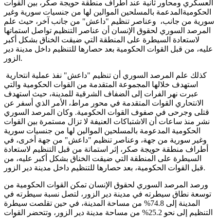
العسكري ومحاور ثانية عند أطراف منطقة حويجة صكر، بين القوات
الحكوميةالمدعمة بالمسلحين الموالين لها من جنسيات سورية وغير
سورية من جانب، وعناصر تنظيم "داعش" من جانب آخر، حيث علم
المرصد السوري لحقوق الإنسان أن عناصر التنظيم تواصل استماتها
لاستعادة السيطرة على المنطقة التي ضيقت الخناق بشكل أكبر
عليه، من قبل القوات الحكومية بعد حصارها للتنظيم داخل مدينة دير
الزور.
كذلك علم المرصد السوري أن تنظيم "داعش" نفذ عملية انتحارية
استهدف خلالها المجموعة المتقدمة من القوات الحكومية والتي
عبرت نهر الفرات إلى الضفاف الشرقية للمدينة، حيث استهدف
الانتحاري القوات المتقدمة في محور مراط، الأمر الذي أسفر عن
قتلى وجرحى في صفوف القوات الحكومية. وكان المرصد السوري
نشر منذ ساعات أن الاشتباكات العنيفة لا تزال مستمرة بين القوات
الحكومية المدعومة بالمسلحين الموالين لها من جنسيات سورية
وغير سورية من جهة، وعناصر تنظيم "داعش" من جهة أخرى، في
أطراف منطقة حويجة صكر، إثر استماتة من قبل التنظيم لاستعادة
السيطرة على المنطقة التي ضيقت الخناق بشكل أكبر عليه، من
قبل القوات الحكومية، بعد حصارها للتنظيم داخل مدينة دير الزور.
ورصد المرصد السوري لحقوق الإنسان تمكن القوات الحكومية من
توسعة نطاق سيطرته في مدينة دير الزور، لتصل نسبة سيطرته في
المدينة إلى 74.8% من مساحة المدينة، في حين تقلصت سيطرة
التنظيم إلى نحو 25.2% من مساحة مدينة دير الزور، وتتحضر القوات