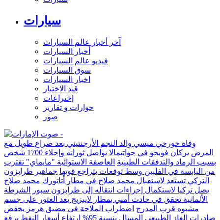
سيارات
آخر أخبار عالم السيارات
أخبار السيارات
فيديو عالم السيارات
سوق السيارات
اخبار السيارات
قيد الاختبار
إختراعات
حوارات و تقارير
صور
وفاة خورخي ميسي والد النجم الأرجنتيني بعد صراع طويل مع
المرض
بركان فويجو في جواتيمالا يواصل ثورانه وإجلاء 1700 شخص
بسبب الرماد والتدفقات الطينية
العاصفة الاستوائية "مايماي" تقترب
من اليابسة في الفلبين وسط توقعات بتراجع قوتها
جماهير طرابزون
التركي تستعد لاستقبال محمد صلاح في مطار أتاتورك
محمد صلاح
يصل تركيا لاستكمال إجراءات انتقاله إلى طرابزون سبور
الشرطة
الألمانية تحقق في حادث أمني بمطار لايبزيج بعد العثور على جسم
مشبوه قرب المدرج
اضطراب الملاحة في مضيق هرمز يخفض
صادرات الغاز الطبيعي المسال بنسبة 95%
ارتفاع أسعار النفط يرفع