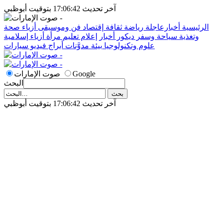
آخر تحديث 17:06:42 بتوقيت أبوظبي
الرئيسية
أخبارعاجلة
رياضة
ثقافة
إقتصاد
فن وموسيقى
أزياء
صحة
وتغذية
سياحة وسفر
ديكور
أخبار
إعلام
تعليم
مرأة
أزياء إسلامية
علوم وتكنولوجيا
بيئة
مدوَّنات
أبراج
فيديو
سيارات
Google
صوت الإمارات
البحث
آخر تحديث 17:06:42 بتوقيت أبوظبي