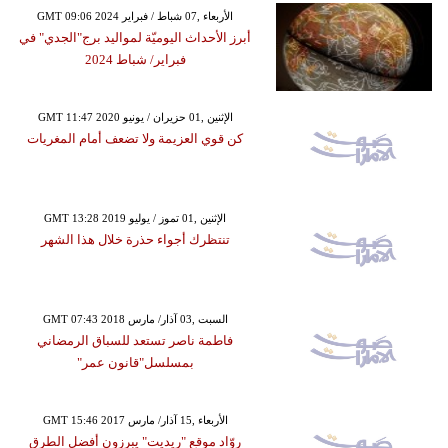
GMT 09:06 2024 الأربعاء ,07 شباط / فبراير
أبرز الأحداث اليوميّة لمواليد برج"الجدي" في
فبراير/ شباط 2024
GMT 11:47 2020 الإثنين ,01 حزيران / يونيو
كن قوي العزيمة ولا تضعف أمام المغريات
GMT 13:28 2019 الإثنين ,01 تموز / يوليو
تنتظرك أجواء حذرة خلال هذا الشهر
GMT 07:43 2018 السبت ,03 آذار/ مارس
فاطمة ناصر تستعد للسباق الرمضاني
بمسلسل"قانون عمر"
GMT 15:46 2017 الأربعاء ,15 آذار/ مارس
روّاد موقع "ريديت" يبرزون أفضل الطرق