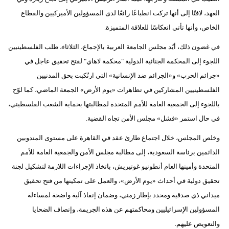
العهد، لافتًا إلى أنها تركت انطباعًا رائعًا لدى المسؤولين الأميركيين والقطاع
الخاص، وأنها تأتي انعكاسًا للعلاقة المتميزة.
في غضون ذلك، أيّد مجلس الجامعة العربية بالإجماع، الثلاثاء، طلب الفلسطينيين
اللجوء إلى المحكمة الجنائية الدولية "محكمة لاهاي" لفتح تحقيق عاجل في
«جرائم الحرب» و«الجرائم ضد الإنسانية» التي ارتُكبت بحق المدنيين
الفلسطينيين المشاركين في تظاهرات «يوم الأرض» الجمعة الماضي، كما لوّح
باللجوء إلى الجمعية العامة للأمم المتحدة لمطالبتها بحماية الشعب الفلسطيني،
في حال استمر «فشل» مجلس الأمن تجاه القضية.
وخلص المجلس، خلال اجتماع طارئ عقد في القاهرة على مستوى المندوبين
الدائمين برئاسة السعودية، إلى مطالبة مجلس الأمن والجمعية العامة للأمم
المتحدة وأمينها العام أنطونيو غوتيريش، باتخاذ الإجراءات اللازمة لتشكيل لجنة
تحقيق دولية في أحداث «يوم الأرض»، والعمل على تمكينها من فتح تحقيق
ميداني ذي صدقية ومحدد بإطار زمني، وضمان إنفاذ آلية واضحة لمساءلة
المسؤولين الإسرائيليين ومحاكمتهم عن هذه الجريمة، وإنصاف الضحايا
والتعويض عليهم.