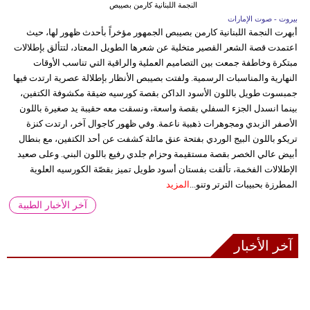
النجمة اللبنانية كارمن بصيبص
بيروت - صوت الإمارات
أبهرت النجمة اللبنانية كارمن بصيبص الجمهور مؤخراً بأحدث ظهور لها، حيث
اعتمدت قصة الشعر القصير متخلية عن شعرها الطويل المعتاد، لتتألق بإطلالات
مبتكرة وخاطفة جمعت بين التصاميم العملية والراقية التي تناسب الأوقات
النهارية والمناسبات الرسمية. ولفتت بصيبص الأنظار بإطلالة عصرية ارتدت فيها
جمبسوت طويل باللون الأسود الداكن بقصة كورسيه ضيقة مكشوفة الكتفين،
بينما انسدل الجزء السفلي بقصة واسعة، ونسقت معه حقيبة يد صغيرة باللون
الأصفر الزبدي ومجوهرات ذهبية ناعمة. وفي ظهور كاجوال آخر، ارتدت كنزة
تريكو باللون البيج الوردي بفتحة عنق مائلة كشفت عن أحد الكتفين، مع بنطال
أبيض عالي الخصر بقصة مستقيمة وحزام جلدي رفيع باللون البني. وعلى صعيد
الإطلالات الفخمة، تألقت بفستان أسود طويل تميز بقصّة الكورسيه العلوية
المطرزة بحبيبات الترتر وتنو...
المزيد
آخر الأخبار الطبية
آخر الأخبار