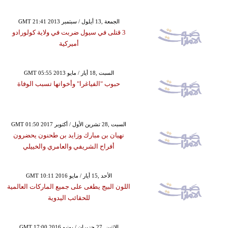
GMT 21:41 2013 الجمعة ,13 أيلول / سبتمبر
3 قتلى في سيول ضربت في ولاية كولورادو
أميركية
GMT 05:55 2013 السبت ,18 أيار / مايو
حبوب "الفياغرا" وأخواتها تسبب الوفاة
GMT 01:50 2017 السبت ,28 تشرين الأول / أكتوبر
نهيان بن مبارك وزايد بن طحنون يحضرون
أفراح الشريفي والعامري والخييلي
GMT 10:11 2016 الأحد ,15 أيار / مايو
اللون البيج يطغى على جميع الماركات العالمية
للحقائب اليدوية
GMT 17:00 2016 الإثنين ,27 حزيران / يونيو