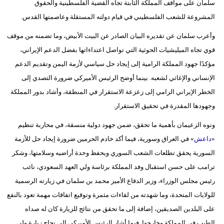
سلمان على مواقف المملكة الثابتة تجاه القضية الفلسطينية والحقوق
مدوَّنات
المشروعة للشعب الفلسطيني في قيام دولته المستقلة وعاصمتها القدس.
أبراج
وأعرب سلمان عن تقديره البيان الصادر عن البيت الأبيض، وما تضمنه من موقف
قوي تجاه الميليشيات الحوثية التي تواصل اعتداءاتها بفضل الدعم الإيراني،
فيديو
مؤكدًا جهود المملكة الرامية إلى إيجاد حل سياسي لأزمة اليمن وتقديم الدعم
سيارات
الإنساني والإغاثي لشعبه. بينما أوضح الرئيس الأميركي ضرورة التصدي إلى
الخطر الإيراني الرامي إلى زعزعة الاستقرار في المنطقة، وأشاد بدور المملكة
وجهودها المقدرة في تحقيق الاستقرار.
ونوه الزعيمان بأهمية ما تحقق، ضمن جهود دولية منسقة، في محاربة تنظيم
«
داعش
» في العراق وسورية، فيما أكد خادم الحرمين ضرورة إيجاد حل للأزمة
السورية يحقق تطلعات الشعب السوري ويحفظ وحدة أراضيه وسلامتها، وشكر
ترامب على حسن استقبال وفد المملكة برئاسة ولي العهد السعودي، نائب
رئيس مجلس الوزراء، وزير الدفاع الأمير محمد بن سلمان في زيارته الرسمية
للولايات المتحدة، وما شهدته من لقاءات مثمرة وتوقيع اتفاقات مهمة تعود بالنفع
على البلدين الصديقين، إضافة إلى ما تحقق من نتائج للزيارة كان له صداه
الطيب في المملكة وخارجها. فيما أشار الرئيس الأميركي إلى نجاح زيارة ولي