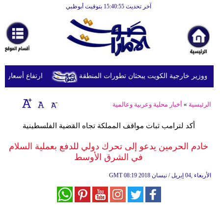
آخر تحديث 15:40:55 بتوقيت أبوظبي
الرئيسية
أخبارعاجلة
رياضة
ثقافة
د ووزير خارجية الكويت يبحثان تطورات المنطقة
ارتفاع أسعار النفط يرفع
إقتصاد
الرئيسية
»
أخبار محلية وعربية وعالمية
فن
أكد لترامب ثبات مواقف المملكة تجاه القضية الفلسطينية
وموسيقى
خادم الحرمين يدعو إلى تحرك دولي للدفع بعملية السلام
أزياء
في الشرق الأوسط
صحة
08:19 2018 الأربعاء ,04 إبريل / نيسان
GMT
وتغذية
سياحة