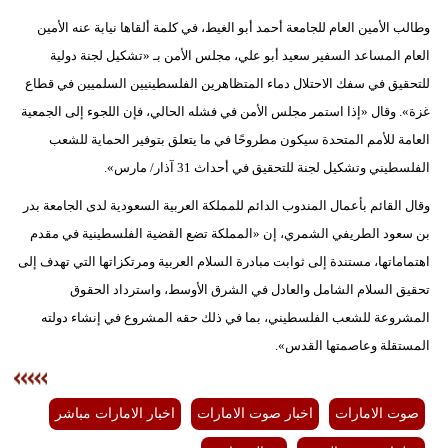
وطالب الأمين العام للجامعة أحمد أبو الغيط، في كلمة ألقاها نيابة عنه الأمين
العام المساعد السفير سعيد أبو علي، مجلس الأمن بـ «تشكيل لجنة دولية
للتحقيق في سفك الاحتلال دماء المتظاهرين الفلسطينيين السلميين في قطاع
غزة». وقال «إذا استمر مجلس الأمن في فشله الحالي، فإن اللجوء إلى الجمعية
العامة للأمم المتحدة سيكون مطروحًا في ما يتعلق بتوفير الحماية للشعب
الفلسطيني وتشكيل لجنة للتحقيق في أحداث 31 آذار/ مارس».
وقال القائم بأعمال المندوب الدائم للمملكة العربية السعودية لدى الجامعة بدر
بن سعود الطريفي الشمري، إن «المملكة تضع القضية الفلسطينية في مقدم
اهتماماتها، مستندة إلى ثوابت مبادرة السلام العربية ومرتكزاتها التي تهدف إلى
تحقيق السلام الشامل والعادل في الشرق الأوسط، واسترداد الحقوق
المشروعة للشعب الفلسطيني، بما في ذلك حقه المشروع في إنشاء دولته
المستقلة وعاصمتها القدس».
صوت الامارات
اخبار صوت الامارات
اخبار الامارات مباشر