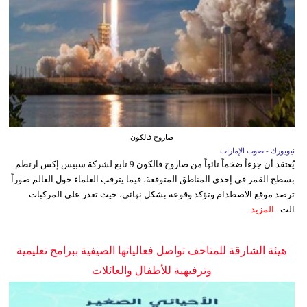
صاروخ فالكون
نيويورك - صوت الإمارات
يُعتقد أن جزءاً ضخماً تائهاً من صاروخ فالكون 9 تابع لشركة سبيس إكس ارتطم
بسطح القمر في إحدى المناطق المتوقعة، فيما يترقب العلماء حول العالم صوراً
ترصد موقع الاصطدام وتؤكد وقوعه بشكل نهائي، حيث تعذر على المركبات
الت...
المزيد
هيئة الشارقة للمتاحف تواصل فعالياتها الصيفية ببرامج تعليمية
وترفيهية للأطفال والعائلات