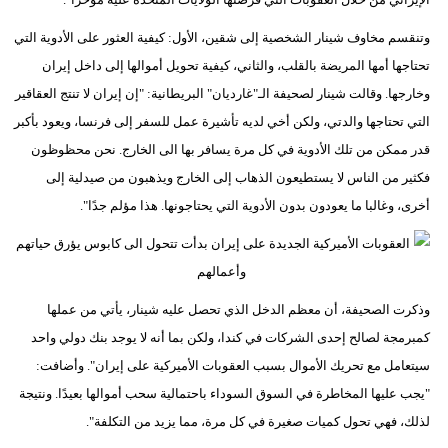
مدوَّنات
وتنقسم مخاوف شينار الشخصية إلى شقين، الأول: كيفية العثور على الأدوية التي
أبراج
تحتاجها أمها المريضة بالقلب، والثاني، كيفية تحويل أموالها إلى داخل إيران
وخارجها. وقالت شينار لصحيفة الـ"غارديان" البريطانية: "إن إيران لا تنتج العقاقير
فيديو
التي تحتاجها والدتي، ولكن أخي لديه تأشيرة عمل للسفر إلى فرنسا، ويعود بأكبر
سيارات
قدر ممكن من تلك الأدوية في كل مرة يسافر بها الى الخارج. نحن محظوظون
فكثير من الناس لا يستطيعون الذهاب إلى الخارج ويذهبون من صيدلية إلى
أخرى، وغالبا ما يعودون بدون الأدوية التي يحتاجونها. هذا مؤلم جدًا".
وذكرت الصحيفة، أن معظم الدخل الذي تحصل عليه شينار، يأتي من عملها
كمبرمجة لصالح إحدى الشركات في كندا، ولكن بما أنه لا يوجد بنك دولي واحد
سيتعامل مع تحريك الأموال بسبب العقوبات الأميركية على إيران". وأضافت:
"يجب عليها المخاطرة في السوق السوداء باحتمالية سحب أموالها بعيدًا. ونتيجة
لذلك، فهي تحول كميات صغيرة في كل مرة، مما يزيد من التكلفة".