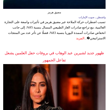
مضيق هرمز
واشنطن ـ صوت الإمارات
تسبب اضطراب حركة الملاحة عبر مضيق هرمز في تأثيرات واسعة على التجارة
العالمية، مع تراجع صادرات الغاز الطبيعي المسال بنسبة 95%، إلى جانب
انخفاض صادرات أسمدة اليوريا بنسبة 83%، فضلًا عن تأثر عدد من المنتجات
الاستراتيجي�...
المزيد
ظهور جديد لشيرين عبد الوهاب في بروفات حفل العلمين يشعل
تفاعل الجمهور