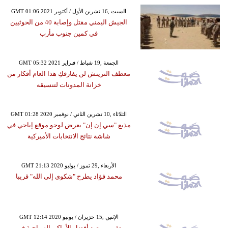
GMT 01:06 2021 السبت ,16 تشرين الأول / أكتوبر
الجيش اليمني مقتل وإصابة 40 من الحوثيين
في كمين جنوب مأرب
GMT 05:32 2021 الجمعة ,19 شباط / فبراير
معطف الترينش لن يفارقكِ هذا العام أفكار من
خزانة المدونات لتنسيقه
GMT 01:28 2020 الثلاثاء ,10 تشرين الثاني / نوفمبر
مذيع "سي إن إن" يعرض لوجو موقع إباحي في
شاشة نتائج الانتخابات الأميركية
GMT 21:13 2020 الأربعاء ,29 تموز / يوليو
محمد فؤاد يطرح "شكوى إلى الله" قريبا
GMT 12:14 2020 الإثنين ,15 حزيران / يونيو
تقرير يرصد أفضل الأماكن السياحية في