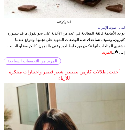
الشوكولاتة
لندن - صوت الإمارات
توجد الأطعمة فائقة المعالجة في عدد من الأغذية على نحو يفوق ما قد يتصوره
كثيرون، وسوف تساعدك هذه الوصفات الشهية على تجنبها. ونتوقع عندما
نشتري المثلجات أنها تتكون من خليط لذيذ وغني بالدهون، كالكريمة أو الحليب،
إلى �...
المزيد
المزيد من التحقيقات السياحية
أحدث إطلالات كارمن بصيبص شعر قصير واختيارات مبتكرة
للأزياء