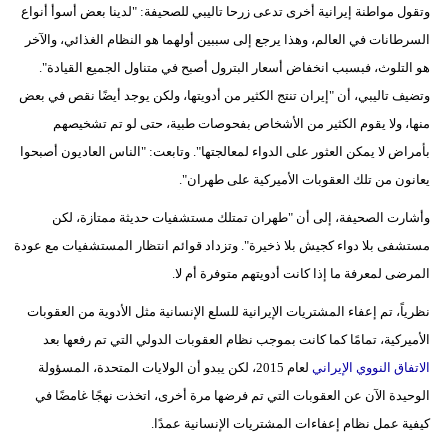
وتقول مواطنة إيرانية أخرى تدعى زرحا تاليبي للصحيفة: "لدينا بعض أسوأ أنواع
السرطانات في العالم، وهذا يرجع إلى سببين أولهما هو النظام الغذائي، والآخر
هو التلوث، فبسبب انخفاض أسعار البترول أصبح في متناول الجميع القيادة".
وتضيف تاليبي، أن "إيران تنتج الكثير من أدويتها، ولكن يوجد أيضًا نقص في بعض
منها، ولا يقوم الكثير من الأشخاص بفحوصات طبية، حتى لو تم تشخيصهم
بأمراض لا يمكن العثور على الدواء لمعالجتها". وتابعت: "الناس العاديون أصبحوا
يعانون من تلك العقوبات الأميركية على طهران".
وأشارت الصحيفة، إلى أن "طهران تمتلك مستشفيات حديثة ممتازة، لكن
مستشفى بلا دواء كجيش بلا ذخيرة". وتزداد قوائم انتظار المستشفيات مع عودة
المرضى لمعرفة ما إذا كانت أدويتهم متوفرة أم لا.
نظرياً، تم إعفاء المشتريات الإيرانية للسلع الإنسانية مثل الأدوية من العقوبات
الأميركية، تمامًا كما كانت بموجب نظام العقوبات الدولي التي تم رفعها بعد
الاتفاق النووي الإيراني
لعام 2015، لكن يبدو أن الولايات المتحدة، المسؤولة
الوحيدة الآن عن العقوبات التي تم فرضها مرة أخرى، اتخذت نهجًا غامضًا في
كيفية عمل نظام إعفاءات المشتريات الإنسانية عمدًا.