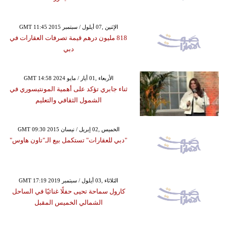
GMT 11:45 2015 الإثنين ,07 أيلول / سبتمبر
818 مليون درهم قيمة تصرفات العقارات في
دبي
GMT 14:58 2024 الأربعاء ,01 أيار / مايو
ثناء جابري تؤكد على أهمية المونتيسوري في
الشمول الثقافي والتعليم
GMT 09:30 2015 الخميس ,02 إبريل / نيسان
"دبي للعقارات" تستكمل بيع الـ"تاون هاوس"
GMT 17:19 2019 الثلاثاء ,03 أيلول / سبتمبر
كارول سماحة تحيى حفلًا غنائيًا في الساحل
الشمالي الخميس المقبل