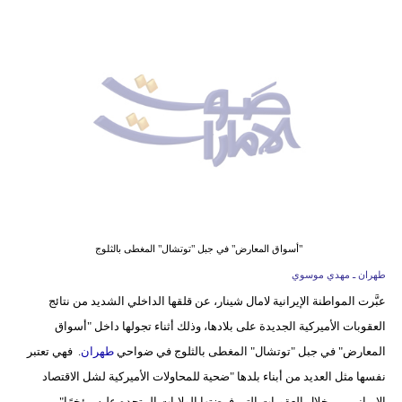
وسفر
ديكور
أخبار
إعلام
تعليم
مرأة
أزياء
"أسواق المعارض" في جبل "توتشال" المغطى بالثلوج
إسلامية
طهران ـ مهدي موسوي
عبَّرت المواطنة الإيرانية لامال شينار، عن قلقها الداخلي الشديد من نتائج
علوم
العقوبات الأميركية الجديدة على بلادها، وذلك أثناء تجولها داخل "أسواق
وتكنولوجيا
المعارض" في جبل "توتشال" المغطى بالثلوج في ضواحي
طهران
. فهي تعتبر
بيئة
نفسها مثل العديد من أبناء بلدها "ضحية للمحاولات الأميركية لشل الاقتصاد
الإيراني من خلال العقوبات التي فرضتها الولايات المتحده عليه مؤخرًا".