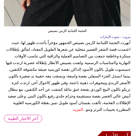
النجمة اللبنانية كارمن بصيبص
بيروت - صوت الإمارات
أبهرت النجمة اللبنانية كارمن بصيبص الجمهور مؤخراً بأحدث ظهور لها، حيث
اعتمدت قصة الشعر القصير متخلية عن شعرها الطويل المعتاد، لتتألق بإطلالات
مبتكرة وخاطفة جمعت بين التصاميم العملية والراقية التي تناسب الأوقات
النهارية والمناسبات الرسمية. ولفتت بصيبص الأنظار بإطلالة عصرية ارتدت فيها
جمبسوت طويل باللون الأسود الداكن بقصة كورسيه ضيقة مكشوفة الكتفين،
بينما انسدل الجزء السفلي بقصة واسعة، ونسقت معه حقيبة يد صغيرة باللون
الأصفر الزبدي ومجوهرات ذهبية ناعمة. وفي ظهور كاجوال آخر، ارتدت كنزة
تريكو باللون البيج الوردي بفتحة عنق مائلة كشفت عن أحد الكتفين، مع بنطال
أبيض عالي الخصر بقصة مستقيمة وحزام جلدي رفيع باللون البني. وعلى صعيد
الإطلالات الفخمة، تألقت بفستان أسود طويل تميز بقصّة الكورسيه العلوية
المطرزة بحبيبات الترتر وتنو...
المزيد
آخر الأخبار الطبية