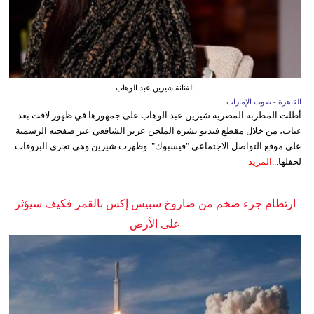
الفنانة شيرين عبد الوهاب
القاهرة - صوت الإمارات
أطلت المطربة المصرية شيرين عبد الوهاب على جمهورها في ظهور لافت بعد
غياب، من خلال مقطع فيديو نشره الملحن عزيز الشافعي عبر صفحته الرسمية
على موقع التواصل الاجتماعي "فيسبوك". وظهرت شيرين وهي تجري البروفات
لحفلها...
المزيد
ارتطام جزء ضخم من صاروخ سبيس إكس بالقمر فكيف سيؤثر
على الأرض