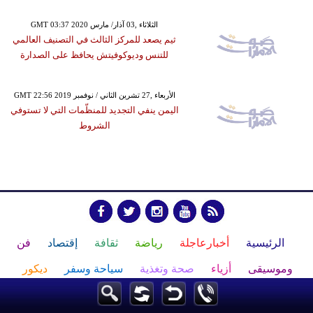
GMT 03:37 2020 الثلاثاء ,03 آذار/ مارس
ثيم يصعد للمركز الثالث في التصنيف العالمي
للتنس وديوكوفيتش يحافظ على الصدارة
GMT 22:56 2019 الأربعاء ,27 تشرين الثاني / نوفمبر
اليمن ينفي التجديد للمنظّمات التي لا تستوفي
الشروط
الرئيسية
أخبارعاجلة
رياضة
ثقافة
إقتصاد
فن
وموسيقى
أزياء
صحة وتغذية
سياحة وسفر
ديكور
أخبار
إعلام
تعليم
مرأة
علوم وتكنولوجيا
بيئة