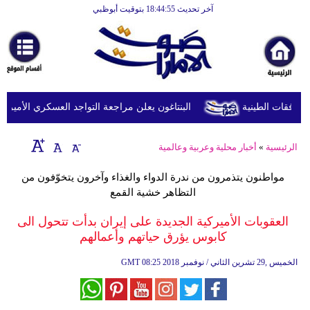
آخر تحديث 18:44:55 بتوقيت أبوظبي
الرئيسية
أخبارعاجلة
رياضة
ثقافة
البنتاغون يعلن مراجعة التواجد العسكري الأميركي في
إقتصاد
الرئيسية
»
أخبار محلية وعربية وعالمية
فن
مواطنون يتذمرون من ندرة الدواء والغذاء وآخرون يتخوّفون من
وموسيقى
التظاهر خشية القمع
أزياء
العقوبات الأميركية الجديدة على إيران بدأت تتحول الى
كابوس يؤرق حياتهم وأعمالهم
صحة
08:25 2018 الخميس ,29 تشرين الثاني / نوفمبر
GMT
وتغذية
سياحة