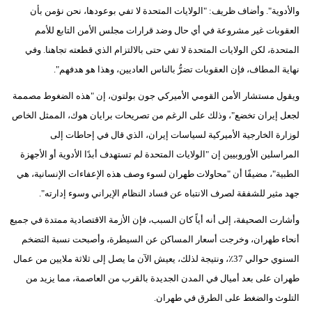
والأدوية". وأضاف ظريف: "الولايات المتحدة لا تفي بوعودها، نحن نؤمن بأن
العقوبات غير مشروعة في أي حال وضد قرارات مجلس الأمن التابع للأمم
المتحدة، لكن الولايات المتحدة لا تفي حتى بالالتزام الذي قطعته تجاهنا. وفي
نهاية المطاف، فإن العقوبات تضرُّ بالناس العاديين، وهذا هو هدفهم".
ويقول مستشار الأمن القومي الأميركي جون بولتون، إن "هذه الضغوط مصممة
لجعل إيران تخضع"، وذلك على الرغم من تصريحات برايان هوك، الممثل الخاص
لوزارة الخارجية الأميركية لسياسات إيران، الذي قال في إحاطات إلى
المراسلين الأوروبيين إن "الولايات المتحدة لم تستهدف أبدًا الأدوية أو الأجهزة
الطبية"، مضيفًا أن "محاولات طهران لسوء وصف هذه الإعفاءات الإنسانية، هي
جهد مثير للشفقة لصرف الانتباه عن فساد النظام الإيراني وسوء إدارته".
وأشارت الصحيفة، إلى أنه أياً كان السبب، فإن الأزمة الاقتصادية ممتدة في جميع
أنحاء طهران، وخرجت أسعار المساكن عن السيطرة، وأصبحت نسبة التضخم
السنوي حوالي 37٪، ونتيجة لذلك، يعيش الآن ما يصل إلى ثلاثة ملايين من عمال
طهران على بعد أميال في المدن الجديدة بالقرب من العاصمة، مما يزيد من
التلوث والضغط على الطرق في طهران.