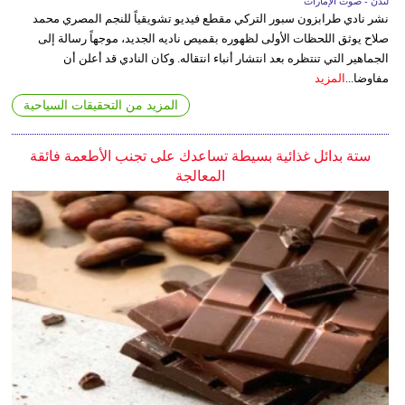
لندن - صوت الإمارات
نشر نادي طرابزون سبور التركي مقطع فيديو تشويقياً للنجم المصري محمد
صلاح يوثق اللحظات الأولى لظهوره بقميص ناديه الجديد، موجهاً رسالة إلى
الجماهير التي تنتظره بعد انتشار أنباء انتقاله. وكان النادي قد أعلن أن
مفاوضا...
المزيد
المزيد من التحقيقات السياحية
ستة بدائل غذائية بسيطة تساعدك على تجنب الأطعمة فائقة
المعالجة