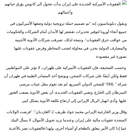
ويقول دبلوماسيون إنه "تم تصميم حملة ترويجية دولية وضعها الأميركيون في
جميع أنحاء أوروبا لتوفير تحذيرات تقشعر لها الأبدان أمام الشركات والحكومات
من عواقب خرق العقوبات". ونتيجة لذلك، تصرفت شركات الأدوية الأجنبية
والمصارف الدولية بحذر، في محاولة لتجنب المخاطر وفرض عقوبات عليها
بصورة غير مقصودة.
وحسب الصحيفة، فإن العقوبات الأميركية على طهران،، لا تؤثر على المواطنين
فقط ولكن أيضًا على شركات الشحن، ويوضح أحد المصادر الطبية في طهران أن
شركة " DHL" للشحن الدولي السريع، لم تعد تقوم بنقل عينات مرضى
السرطان إلى الخارج. وتعني العقوبات الجديدة، أن بعض الأدوية يصعب العثور
عليها. وأدى انهيار الريال الإيراني إلى ارتفاع تكلفة الأدوية بشكل كبير.
وقال وزير الخارجية الإيراني محمد جواد ظريف، لـ"الغارديان": "فرضت الولايات
المتحدة عقوبات مالية على إيران. وعندما تريد تحويل الأموال، لا يسأل البنك
عما إذا كان الأمر يتعلق بالطعام أو أشياء أخرى، ولهذا فالعقوبات تضر بالأغذية