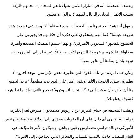
وتضيف الصحيفة، أنه في البازار الكبير، يقول بائعو السجاد إن محالهم فارغة
بسبب الانهيار التجاري للريال، لكنهم لا يزالون واقعيين.
ويقول أحدهم: "لقد نجونا من العقوبات لمدة 40 عامًا. لا يوجد شيء جديد. هذه
طريقة عيشنا". كما أنهم يضحكون على فكرة أن حكامهم قد يجبرون على
الخضوع للمحور "السعودي الأميركي". واتهم أحدهم المملكة المتحدة وأميركا
بمحاولة إعادة رسم خريطة الشرق الأوسط، قائلًا: "سننظر إلى الشرق حيث
توجد بلدان يمكننا أن نتاجر معها".
ولكن على الرغم من تلك القوة التي يظهرها بعض الإيرانيين، يوجد آخرون لا
يظهرون سوى الخوف والألم، ويقول أمير علي الذي يدير مطعماً: "يريد الجميع
هنا أن يغادر وأن يذهب إلى تركيا. نحن بائسون ولا توجد وظائف. وإذا ما تظاهرت
فسوف يقتلونك".
ونقلت الصحيفة في ختام التقرير عن داريوش محمديون، مدرس لغة إنجليزية
قوله: إنه "لا يرى أي دليل على أن العقوبات ستؤدي إلى اندلاع انتفاضة، فالرئيس
الأميركي دونالد ترامب متغطرس وغبي وجاهل، وسيكون الأمر قاسيًا هنا في
العام المقبل، خاصة بالنسبة للشباب والعجائز الذين يحتاجون إلى الأدوية".