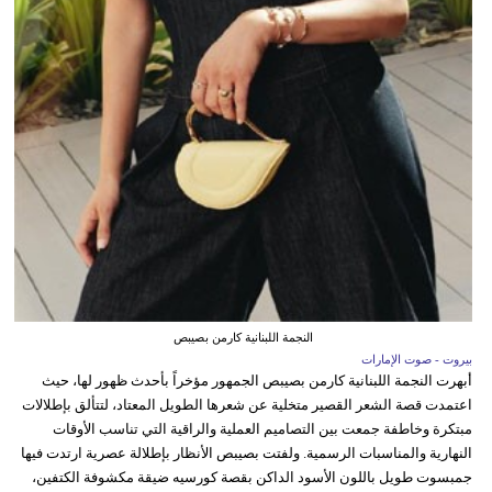
النجمة اللبنانية كارمن بصيبص
بيروت - صوت الإمارات
أبهرت النجمة اللبنانية كارمن بصيبص الجمهور مؤخراً بأحدث ظهور لها، حيث
اعتمدت قصة الشعر القصير متخلية عن شعرها الطويل المعتاد، لتتألق بإطلالات
مبتكرة وخاطفة جمعت بين التصاميم العملية والراقية التي تناسب الأوقات
النهارية والمناسبات الرسمية. ولفتت بصيبص الأنظار بإطلالة عصرية ارتدت فيها
جمبسوت طويل باللون الأسود الداكن بقصة كورسيه ضيقة مكشوفة الكتفين،