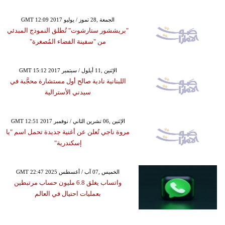
GMT 12:09 2017 الجمعة ,28 تموز / يوليو
"بريششور ستارشوت" تُطلق النموذج المبدئي
من "سفينة الفضاء المُصغرة"
GMT 15:12 2017 الإثنين ,11 أيلول / سبتمبر
اللبنانية نادية صالح أول مستشارة محجَّبة في
سيدني الأسترالية
GMT 12:51 2017 الإثنين ,06 تشرين الثاني / نوفمبر
مروة ناجي تُعلن عن أغنية جديدة تحمل اسم "يا
إسكندرية"
GMT 22:47 2025 الخميس ,07 آب / أغسطس
واتساب يغلق 6.8 مليون حساب مرتبطين
بعمليات احتيال في العالم