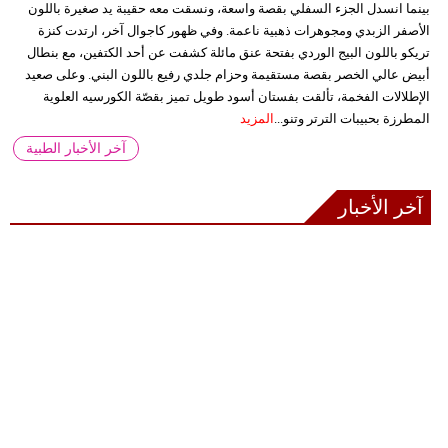
بينما انسدل الجزء السفلي بقصة واسعة، ونسقت معه حقيبة يد صغيرة باللون
الأصفر الزبدي ومجوهرات ذهبية ناعمة. وفي ظهور كاجوال آخر، ارتدت كنزة
تريكو باللون البيج الوردي بفتحة عنق مائلة كشفت عن أحد الكتفين، مع بنطال
أبيض عالي الخصر بقصة مستقيمة وحزام جلدي رفيع باللون البني. وعلى صعيد
الإطلالات الفخمة، تألقت بفستان أسود طويل تميز بقصّة الكورسيه العلوية
المطرزة بحبيبات الترتر وتنو...
المزيد
آخر الأخبار الطبية
آخر الأخبار