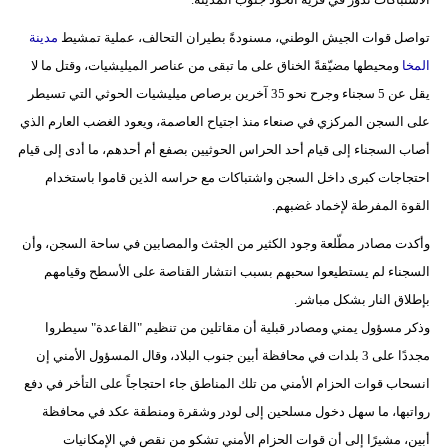
مدوَّنات
تواصل قوات الجيش الوطني، مسنودةً بطيران التحالف، عملية تمشيط
مدينة
أبراج
المخا
ومحيطها مضيّقةً الخناق على ما تبقى من عناصر الميليشيات، وقتل ما لا
يقل عن 5 سجناء وجرح نحو 35 آخرين برصاص ميليشيات الحوثي التي تسيطر
فيديو
على السجن المركزي في صنعاء منذ اجتياح العاصمة، ويعود الغضب العارم الذي
سيارات
أصاب السجناء إلى قيام أحد الحراس الحوثيين بصفع أم أحدهم، ما أدى إلى قيام
احتجاجات كبرى داخل السجن واشتباكات مع حراسه الذين قاموا باستخدام
القوة المفرطة لإخماد غضبهم.
وأكدت مصادر مطّلعة وجود الكثير من الجثث والمصابين في ساحة السجن، وأن
السجناء لم يستطيعوا سحبهم بسبب انتشار القناصة على الأسطح وقيامهم
بإطلاق النار بشكل مباشر.
وذكر مسؤول يمني ومصادر قبلية أن مقاتلين من تنظيم "القاعدة" سيطروا
مجددًا على 3 بلدات في محافظة أبين جنوب البلاد، وقال المسؤول الأمني إن
انسحاب قوات الحزام الأمني من تلك المناطق جاء احتجاجاً على التأخر في دفع
رواتبها، ما سهل دخول مسلحين إلى لودر وشقرة ومنطقة عكد في محافظة
أبين، مشيرًا إلى أن قوات الحزام الأمني تشكو من نقص في الإمكانيات