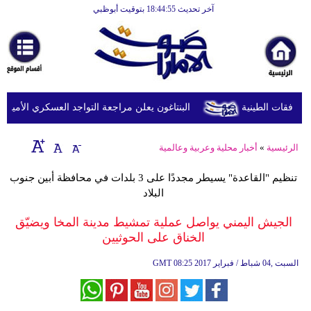
آخر تحديث 18:44:55 بتوقيت أبوظبي
الرئيسية
أخبارعاجلة
رياضة
ثقافة
البنتاغون يعلن مراجعة التواجد العسكري الأميركي في
إقتصاد
الرئيسية
»
أخبار محلية وعربية وعالمية
فن
تنظيم "القاعدة" يسيطر مجددًا على 3 بلدات في محافظة أبين جنوب
وموسيقى
البلاد
أزياء
الجيش اليمني يواصل عملية تمشيط مدينة المخا ويضيّق
الخناق على الحوثيين
صحة
08:25 2017 السبت ,04 شباط / فبراير
GMT
وتغذية
سياحة