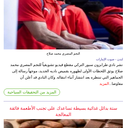
النجم المصري محمد صلاح
لندن - صوت الإمارات
نشر نادي طرابزون سبور التركي مقطع فيديو تشويقياً للنجم المصري محمد
صلاح يوثق اللحظات الأولى لظهوره بقميص ناديه الجديد، موجهاً رسالة إلى
الجماهير التي تنتظره بعد انتشار أنباء انتقاله. وكان النادي قد أعلن أن
مفاوضا...
المزيد
المزيد من التحقيقات السياحية
ستة بدائل غذائية بسيطة تساعدك على تجنب الأطعمة فائقة
المعالجة