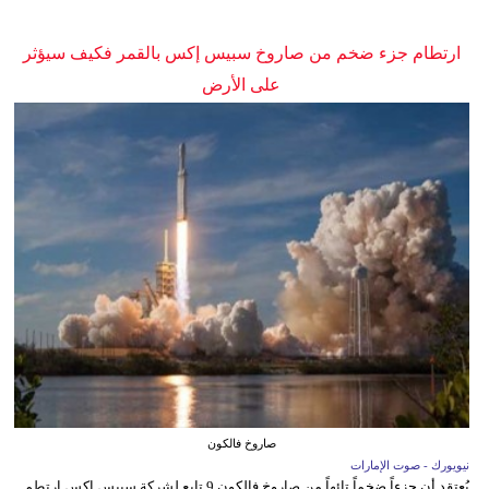
ارتطام جزء ضخم من صاروخ سبيس إكس بالقمر فكيف سيؤثر
على الأرض
صاروخ فالكون
نيويورك - صوت الإمارات
يُعتقد أن جزءاً ضخماً تائهاً من صاروخ فالكون 9 تابع لشركة سبيس إكس ارتطم