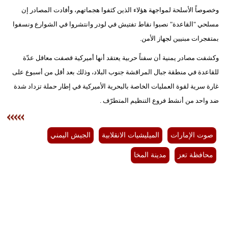
وخصوصاً الأسلحة لمواجهة هؤلاء الذين كثفوا هجماتهم، وأفادت المصادر إن
مسلحي "القاعدة" نصبوا نقاط تفتيش في لودر وانتشروا في الشوارع ونسفوا
بمتفجرات مبنيين لجهاز الأمن.
وكشفت مصادر يمنية أن سفناً حربية يعتقد أنها أميركية قصفت معاقل عدّة
للقاعدة في منطقة جبال المراقشة جنوب البلاد، وذلك بعد أقل من أسبوع على
غارة سرية لقوة العمليات الخاصة بالبحرية الأميركية في إطار حملة تزداد شدة
ضد واحد من أنشط فروع التنظيم المتطرّف .
صوت الإمارات
الميليشيات الانقلابية
الجيش اليمني
محافظة تعز
مدينة المخا