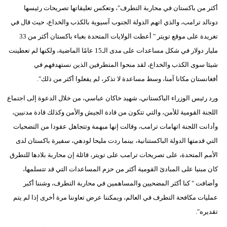
مدوَّنات
أكثر من باكستان في محاربة التطرف"، وتعكس تعليقاتها تصريحات رئيسها
دونالد ترامب، والذي اتهم الدولة الجنوب آسيوية بالكذب والخداع، حيث قال في
أبراج
تغريدة على موقع تويتر " أعطت الولايات المتحدة بغباء باكستان أكثر من 33
مليار دولار في شكل مساعدات على مدى الـ15 عامًا الماضية، ولكنها لم تعطينت
فيديو
شيئا سوى الكذب والخداع، لقد منحوا المتطرفين الذين نستهدفهم في
سيارات
أفغانستان مكانا آمنا، وسط مساعدة لا تذكر، لم يفعلوا أكثر من ذلك".
ورد رئيس الوزراء الباكستاني، شهيد خاكان عباسي، من خلال الدعوة إلى اجتماع
اللجنة القومية للأمن، والتي تتكون من قادة الجيش والأمن وكذلك قادة مدنيين،
وأدانت اللجنة اتهامات ترامب، وقالت إنها مبهمة وتتجاهل عقودا من التضحيات
التي قدمتها الدولة الباكستنانية، بينما ردت مليحا لودهي، سفيرة باكستان لدى
الأمم المتحدة، على تصريحات ترامب على تويتر، قائلة إن محاربة بلادها للتطرق
كان مبنيا على المبادئ القومية أكثر من حزم المساعدات التي قد تتسلمها،
وأضافت " كنا أكثر المضحيين والمساهمين في محاربة التطرف، وشننا أكبر
عمليات مكافحة التطرف في العالم، ويمكننا عرض تعاوننا مرة أخرى إذا لم يتم
تقديره".