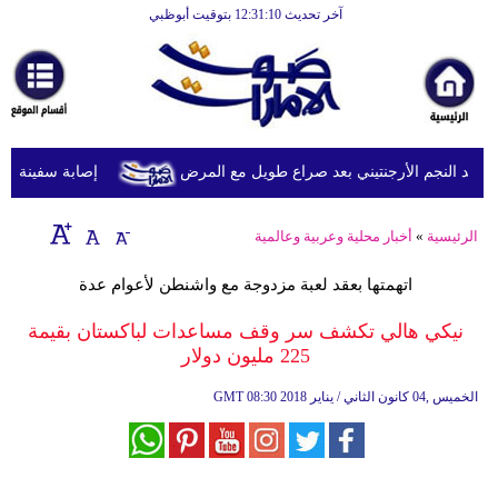
آخر تحديث 12:31:10 بتوقيت أبوظبي
الرئيسية
أخبارعاجلة
رياضة
ثقافة
 النجم الأرجنتيني بعد صراع طويل مع المرض
إصابة سفينة شحن 
إقتصاد
الرئيسية
»
أخبار محلية وعربية وعالمية
فن
اتهمتها بعقد لعبة مزدوجة مع واشنطن لأعوام عدة
وموسيقى
نيكي هالي تكشف سر وقف مساعدات لباكستان بقيمة
أزياء
225 مليون دولار
صحة
08:30 2018 الخميس ,04 كانون الثاني / يناير
GMT
وتغذية
سياحة