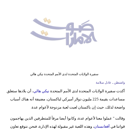
وسفر
ديكور
أخبار
إعلام
تعليم
مرأة
سفيرة الولايات المتحدة لدى الأمم المتحدة نيكي هالي
أزياء
واشنطن ـ عادل سلامة
إسلامية
أكدت سفيرة الولايات المتحدة لدى الأمم المتحدة
نيكي هالي
، أن بلادها ستعلق
مساعدات بقيمة 225 مليون دولار أميركي لباكستان، مضيفة أنه هناك أسباب
علوم
واضحة لذلك، حيث إن باكستان لعبت لعبة مزدوجة لأعوام عدة.
وتكنولوجيا
وقالت " عملوا معنا لأعوام عدة، وكانوا أيضا مرفأ للمتطرفين الذين يهاجمون
بيئة
قواتنا في
أفغانستان
، وهذه اللعبة غير مقبولة لهذه الإدارة، فنحن نتوقع تعاون