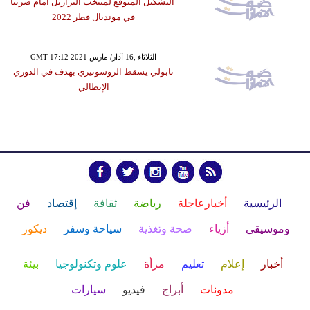
التشكيل المتوقع لمنتخب البرازيل أمام صربيا
في مونديال قطر 2022
GMT 17:12 2021 الثلاثاء ,16 آذار/ مارس
نابولي يسقط الروسونيري بهدف في الدوري
الإيطالي
الرئيسية
أخبارعاجلة
رياضة
ثقافة
إقتصاد
فن
وموسيقى
أزياء
صحة وتغذية
سياحة وسفر
ديكور
أخبار
إعلام
تعليم
مرأة
علوم وتكنولوجيا
بيئة
مدونات
أبراج
فيديو
سيارات