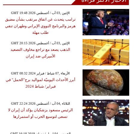
GMT 19:48 2026 الإثنين ,03 آب / أغسطس
ترامب يتحدث عن اتفاق مرتقب بشأن مضيق
هرمز والبرنامج النووي الإيراني وطهران تنفي
طلب مهلة
GMT 20:15 2026 الإثنين ,03 آب / أغسطس
الذهب يصعد مع تراجع مخاوف التصعيد
الأميركي ضد إيران
GMT 08:32 2024 الأربعاء ,07 شباط / فبراير
أبرز الأحداث اليوميّة لمواليد برج"الحمل" في
فبراير/ شباط 2024
GMT 22:24 2026 الثلاثاء ,04 آب / أغسطس
الرئيس مسعود بزشكيان يؤكد أن إيران لا
تسعى لتوسيع الحرب أو استمرارها
GMT 16:18 2019 الخميس ,04 إبريل / نيسان