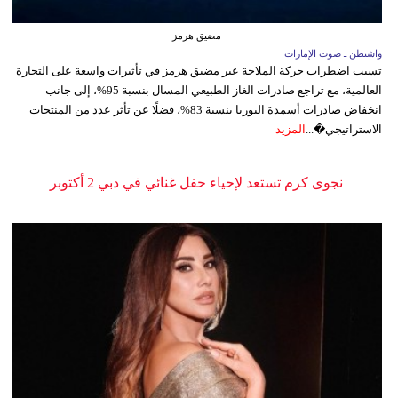
مضيق هرمز
واشنطن ـ صوت الإمارات
تسبب اضطراب حركة الملاحة عبر مضيق هرمز في تأثيرات واسعة على التجارة
العالمية، مع تراجع صادرات الغاز الطبيعي المسال بنسبة 95%، إلى جانب
انخفاض صادرات أسمدة اليوريا بنسبة 83%، فضلًا عن تأثر عدد من المنتجات
الاستراتيجي�...
المزيد
نجوى كرم تستعد لإحياء حفل غنائي في دبي 2 أكتوبر