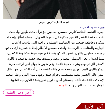
النجمة اللبنانية كارمن بصيبص
بيروت - صوت الإمارات
أبهرت النجمة اللبنانية كارمن بصيبص الجمهور مؤخراً بأحدث ظهور لها، حيث
اعتمدت قصة الشعر القصير متخلية عن شعرها الطويل المعتاد، لتتألق بإطلالات
مبتكرة وخاطفة جمعت بين التصاميم العملية والراقية التي تناسب الأوقات
النهارية والمناسبات الرسمية. ولفتت بصيبص الأنظار بإطلالة عصرية ارتدت فيها
جمبسوت طويل باللون الأسود الداكن بقصة كورسيه ضيقة مكشوفة الكتفين،
بينما انسدل الجزء السفلي بقصة واسعة، ونسقت معه حقيبة يد صغيرة باللون
الأصفر الزبدي ومجوهرات ذهبية ناعمة. وفي ظهور كاجوال آخر، ارتدت كنزة
تريكو باللون البيج الوردي بفتحة عنق مائلة كشفت عن أحد الكتفين، مع بنطال
أبيض عالي الخصر بقصة مستقيمة وحزام جلدي رفيع باللون البني. وعلى صعيد
الإطلالات الفخمة، تألقت بفستان أسود طويل تميز بقصّة الكورسيه العلوية
المطرزة بحبيبات الترتر وتنو...
المزيد
آخر الأخبار الطبية
آخر الأخبار