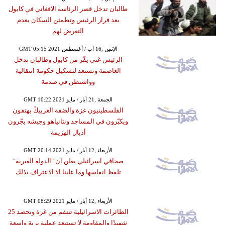
طالبان تدخل قصر الرئاسة الافغاني في كابول
بعد فرار الرئيس وتطمئن السكان بعدم
التعرض لهم
GMT 05:15 2021 الإثنين ,16 آب / أغسطس
الرئيس غني يفّر من كابول وطالبان تدخل
العاصمة وتستعد لتشكيل حكومة انتقالية
وواشنطن في صدمة
GMT 10:22 2021 الجمعة ,21 أيار / مايو
الفلسطينيون غزة والضفة الغربيكً يهتفون
ويكبّرون في المساجد ونتانياهو وجيشه يجّرون
أذيال الهزيمة
GMT 20:14 2021 الأربعاء ,12 أيار / مايو
صحافي اسرائيلي يعلن ان "الدولة العبرية"
تلفظ انفاسها وما علينا الا الاعتراف بذلك
GMT 08:29 2021 الأربعاء ,12 أيار / مايو
الطائرات الاسرائيلية تنتقم من غزة وتحصد 25
شهيدًا والمقاومة لا تستبعد عملية برية واسعة