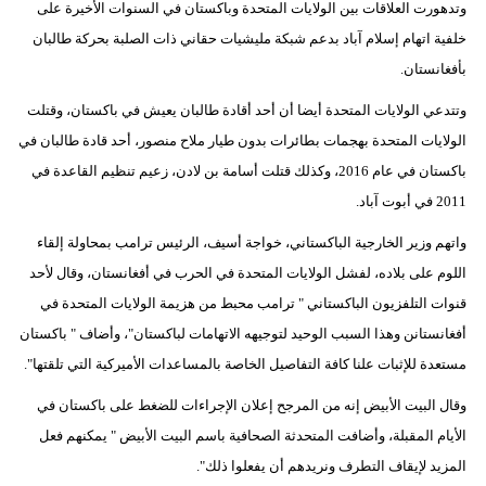
وتدهورت العلاقات بين الولايات المتحدة وباكستان في السنوات الأخيرة على
خلفية اتهام إسلام آباد بدعم شبكة مليشيات حقاني ذات الصلبة بحركة طالبان
بأفغانستان.
وتتدعي الولايات المتحدة أيضا أن أحد أقادة طالبان يعيش في باكستان، وقتلت
الولايات المتحدة بهجمات بطائرات بدون طيار ملاح منصور، أحد قادة طالبان في
باكستان في عام 2016، وكذلك قتلت أسامة بن لادن، زعيم تنظيم القاعدة في
2011 في أبوت آباد.
واتهم وزير الخارجية الباكستاني، خواجة أسيف، الرئيس ترامب بمحاولة إلقاء
اللوم على بلاده، لفشل الولايات المتحدة في الحرب في أفغانستان، وقال لأحد
قنوات التلفزيون الباكستاني " ترامب محبط من هزيمة الولايات المتحدة في
أفغانستانن وهذا السبب الوحيد لتوجيهه الاتهامات لباكستان"، وأضاف " باكستان
مستعدة للإثبات علنا كافة التفاصيل الخاصة بالمساعدات الأميركية التي تلقتها".
وقال البيت الأبيض إنه من المرجح إعلان الإجراءات للضغط على باكستان في
الأيام المقبلة، وأضافت المتحدثة الصحافية باسم البيت الأبيض " يمكنهم فعل
المزيد لإيقاف التطرف ونريدهم أن يفعلوا ذلك".