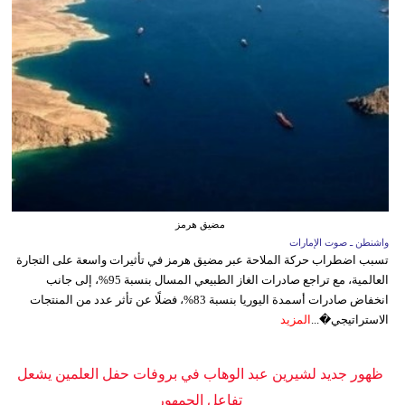
مضيق هرمز
واشنطن ـ صوت الإمارات
تسبب اضطراب حركة الملاحة عبر مضيق هرمز في تأثيرات واسعة على التجارة
العالمية، مع تراجع صادرات الغاز الطبيعي المسال بنسبة 95%، إلى جانب
انخفاض صادرات أسمدة اليوريا بنسبة 83%، فضلًا عن تأثر عدد من المنتجات
الاستراتيجي�...
المزيد
ظهور جديد لشيرين عبد الوهاب في بروفات حفل العلمين يشعل
تفاعل الجمهور