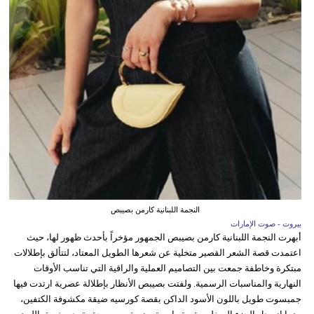
النجمة اللبنانية كارمن بصيبص
بيروت - صوت الإمارات
أبهرت النجمة اللبنانية كارمن بصيبص الجمهور مؤخراً بأحدث ظهور لها، حيث
اعتمدت قصة الشعر القصير متخلية عن شعرها الطويل المعتاد، لتتألق بإطلالات
مبتكرة وخاطفة جمعت بين التصاميم العملية والراقية التي تناسب الأوقات
النهارية والمناسبات الرسمية. ولفتت بصيبص الأنظار بإطلالة عصرية ارتدت فيها
جمبسوت طويل باللون الأسود الداكن بقصة كورسيه ضيقة مكشوفة الكتفين،