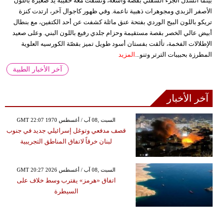
بينما انسدل الجزء السفلي بقصة واسعة، ونسقت معه حقيبة يد صغيرة باللون
الأصفر الزبدي ومجوهرات ذهبية ناعمة. وفي ظهور كاجوال آخر، ارتدت كنزة
تريكو باللون البيج الوردي بفتحة عنق مائلة كشفت عن أحد الكتفين، مع بنطال
أبيض عالي الخصر بقصة مستقيمة وحزام جلدي رفيع باللون البني. وعلى صعيد
الإطلالات الفخمة، تألقت بفستان أسود طويل تميز بقصّة الكورسيه العلوية
المطرزة بحبيبات الترتر وتنو...
المزيد
آخر الأخبار الطبية
آخر الأخبار
GMT 22:07 1970 السبت ,08 آب / أغسطس
قصف مدفعي وتوغل إسرائيلي جديد في جنوب
لبنان خرقاً لاتفاق المناطق التجريبية
GMT 20:27 2026 السبت ,08 آب / أغسطس
اتفاق «هرمز» يقترب وسط خلاف على
السيطرة