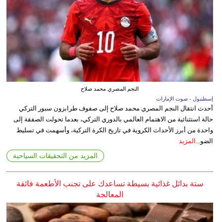
النجم المصري محمد صلاح
إسطنبول - صوت الإمارات
أحدث انتقال النجم المصري محمد صلاح إلى صفوف طرابزون سبور التركي
حالة استثنائية من الاهتمام العالمي بالدوري التركي، بعدما تحولت الصفقة إلى
واحدة من أبرز الأحداث الكروية في تاريخ الكرة التركية، وأسهمت في تسليط
الضو...
المزيد
المزيد من التحقيقات السياحية
ستة بدائل غذائية بسيطة تساعدك على تجنب الأطعمة فائقة
المعالجة