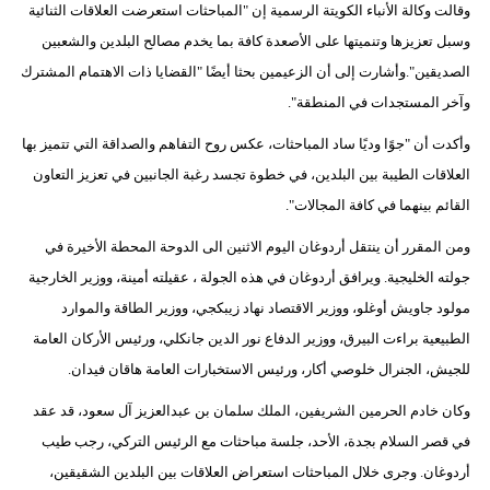
وقالت وكالة الأنباء الكويتة الرسمية إن "المباحثات استعرضت العلاقات الثنائية
مدوَّنات
وسبل تعزيزها وتنميتها على الأصعدة كافة بما يخدم مصالح البلدين والشعبين
أبراج
الصديقين".وأشارت إلى أن الزعيمين بحثا أيضًا "القضايا ذات الاهتمام المشترك
وآخر المستجدات في المنطقة".
فيديو
وأكدت أن "جوًا وديًا ساد المباحثات، عكس روح التفاهم والصداقة التي تتميز بها
سيارات
العلاقات الطيبة بين البلدين، في خطوة تجسد رغبة الجانبين في تعزيز التعاون
القائم بينهما في كافة المجالات".
ومن المقرر أن ينتقل أردوغان اليوم الاثنين الى الدوحة المحطة الأخيرة في
جولته الخليجية. ويرافق أردوغان في هذه الجولة ، عقيلته أمينة، ووزير الخارجية
مولود جاويش أوغلو، ووزير الاقتصاد نهاد زيبكجي، ووزير الطاقة والموارد
الطبيعية براءت البيرق، ووزير الدفاع نور الدين جانكلي، ورئيس الأركان العامة
للجيش، الجنرال خلوصي أكار، ورئيس الاستخبارات العامة هاقان فيدان.
وكان خادم الحرمين الشريفين، الملك سلمان بن عبدالعزيز آل سعود، قد عقد
في قصر السلام بجدة، الأحد، جلسة مباحثات مع الرئيس التركي، رجب طيب
أردوغان. وجرى خلال المباحثات استعراض العلاقات بين البلدين الشقيقين،