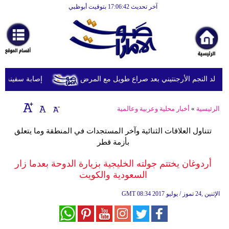
آخر تحديث 17:06:42 بتوقيت أبوظبي
الرئيسية
أخبارعاجلة
رياضة
ثقافة
د النجم الأرجنتيني بعد صراع طويل مع المرض
إصابة سفينة شحن
إقتصاد
الرئيسية
»
أخبار محلية وعربية وعالمية
فن
تتناول العلاقات الثنائية وآخر المستجدات في المنطقة وما يتعلق
وموسيقى
بأزمة قطر
أزياء
أردوغان يختتم جولته الخليجية بزيارة الدوحة بعدما زار
السعودية والكويت
صحة
08:34 2017 الإثنين ,24 تموز / يوليو
GMT
وتغذية
سياحة