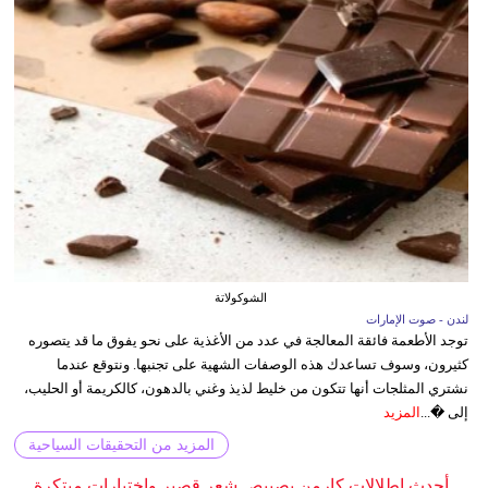
الشوكولاتة
لندن - صوت الإمارات
توجد الأطعمة فائقة المعالجة في عدد من الأغذية على نحو يفوق ما قد يتصوره
كثيرون، وسوف تساعدك هذه الوصفات الشهية على تجنبها. ونتوقع عندما
نشتري المثلجات أنها تتكون من خليط لذيذ وغني بالدهون، كالكريمة أو الحليب،
إلى �...
المزيد
المزيد من التحقيقات السياحية
أحدث إطلالات كارمن بصيبص شعر قصير واختيارات مبتكرة