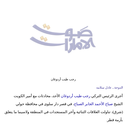
وسفر
ديكور
أخبار
إعلام
تعليم
مرأة
أزياء
رجب طيب أردوغان
إسلامية
الدوحة ـ عادل سلامه
أجرى الرئيس التركي
رجب طيب أردوغان
الأحد، محادثات مع أمير الكويت
علوم
الشيخ
صباح الأحمد الجابر الصباح
، في قصر دار سلوى في محافظة حولي
وتكنولوجيا
(شرق)، تناولت العلاقات الثنائية وآخر المستجدات في المنطقة ولاسيما ما يتعلق
بيئة
بأزمة قطر.