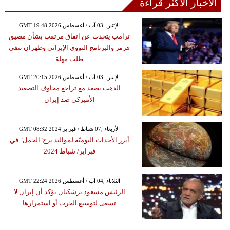
الأخبار الأكثر قراءة
GMT 19:48 2026 الإثنين ,03 آب / أغسطس
ترامب يتحدث عن اتفاق مرتقب بشأن مضيق
هرمز والبرنامج النووي الإيراني وطهران تنفي
طلب مهلة
GMT 20:15 2026 الإثنين ,03 آب / أغسطس
الذهب يصعد مع تراجع مخاوف التصعيد
الأميركي ضد إيران
GMT 08:32 2024 الأربعاء ,07 شباط / فبراير
أبرز الأحداث اليوميّة لمواليد برج"الحمل" في
فبراير/ شباط 2024
GMT 22:24 2026 الثلاثاء ,04 آب / أغسطس
الرئيس مسعود بزشكيان يؤكد أن إيران لا
تسعى لتوسيع الحرب أو استمرارها