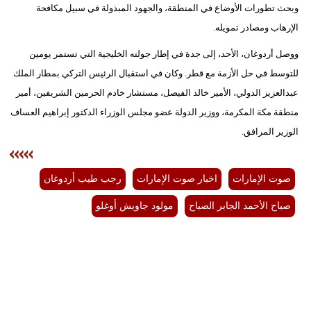
وبحث تطورات الأوضاع في المنطقة، والجهود المبذولة في سبيل مكافحة
الإرهاب ومصادر تمويله.
ووصل أردوغان، الأحد، إلى جدة في إطار جولته الخليجية التي تستمر يومين
للتوسط في حل الأزمة مع قطر. وكان في استقبال الرئيس التركي بمطار الملك
عبدالعزيز الدولي، الأمير خالد الفيصل، مستشار خادم الحرمين الشريفين، أمير
منطقة مكة المكرمة، ووزير الدولة عضو مجلس الوزراء الدكتور إبراهيم العساف
الوزير المرافق.
صوت الإمارات
اخبار صوت الإمارات
رجب طيب أردوغان
صباح الأحمد الجابر الصباح
مولود جاويش أوغلو