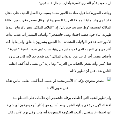
آل سعود يقدِّم التعازي لأسرة وأقارب جمال خاشقجي".
وجاءت الصورة كما قيل، صادمة للأمير محمد بسبب رد الفعل العنيف على مقتل
خاشقجي واستجابة المملكة العربية السعودية لها. وقال مصدر مقرب من العائلة
المالكة لصحيفة "وول ستريت جورنال": إن "البلاط الملكي شعر بالارتياح عندما
ظهرت أنباء حول قضية اختفاء وقتل خاشقجي". وأضاف المصدر أنه عندما بدأت
الأمور تتصاعد في الولايات المتحدة ، بدأ الجميع يشعرون بالقلق. ولم يفاجأ أحد
أكثر من ولي العهد ، الذي لم يتمكن من رؤية سبب كون هذه القضية " كبيرة ".
وأضاف مصدر آخر قريب من الديوان الملكي "لقد صُدم حقا لأنه كان هناك رد
فعل كبير، وأنه يشعر بالخيانة من الغرب". وقال إنه "لن ينسى أبداً كيف انقلب
الناس ضده قبل أن تظهرالأدلة".
ولم تظهرالضجة التي أحاطت بوفاة خاشقجي أي علامات على التباطؤ منذ
اختفائه لأول مرة في بداية الشهر. وبعد أسابيع من إنكار أنهم يعرفون أي شيء
عن اختفاء خاشقجي ، أكدت الحكومة السعودية أنه مات. وفي يوم الأحد ، قال