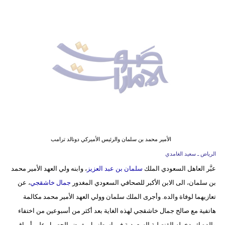
وسفر
ديكور
أخبار
إعلام
تعليم
مرأة
أزياء
الأمير محمد بن سلمان والرئيس الأميركي دونالد ترامب
إسلامية
الرياض ـ سعيد الغامدي
عبَّر العاهل السعودي الملك
سلمان بن عبد العزيز
، وابنه ولي العهد الأمير محمد
علوم
بن سلمان، الى الابن الأكبر للصحافي السعودي المغدور
جمال خاشقجي
، عن
وتكنولوجيا
تعازيهما لوفاة والده. وأجرى الملك سلمان وولي العهد الأمير محمد مكالمة
بيئة
هاتفية مع صالح جمال خاشقجي لهذه الغاية بعد أكثر من أسبوعين من اختفاء
والده إثر دخوله القنصلية السعودية في اسطنبول بغرض الحصول على أوراق