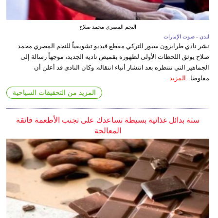
النجم المصري محمد صلاح
لندن - صوت الإمارات
نشر نادي طرابزون سبور التركي مقطع فيديو تشويقياً للنجم المصري محمد
صلاح يوثق اللحظات الأولى لظهوره بقميص ناديه الجديد، موجهاً رسالة إلى
الجماهير التي تنتظره بعد انتشار أنباء انتقاله. وكان النادي قد أعلن أن
مفاوضا...
المزيد
المزيد من التحقيقات السياحية
ستة بدائل غذائية بسيطة تساعدك على تجنب الأطعمة فائقة
المعالجة