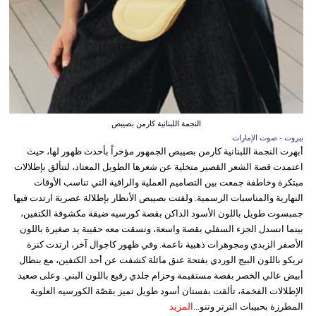
النجمة اللبنانية كارمن بصيبص
بيروت - صوت الإمارات
أبهرت النجمة اللبنانية كارمن بصيبص الجمهور مؤخراً بأحدث ظهور لها، حيث
اعتمدت قصة الشعر القصير متخلية عن شعرها الطويل المعتاد، لتتألق بإطلالات
مبتكرة وخاطفة جمعت بين التصاميم العملية والراقية التي تناسب الأوقات
النهارية والمناسبات الرسمية. ولفتت بصيبص الأنظار بإطلالة عصرية ارتدت فيها
جمبسوت طويل باللون الأسود الداكن بقصة كورسيه ضيقة مكشوفة الكتفين،
بينما انسدل الجزء السفلي بقصة واسعة، ونسقت معه حقيبة يد صغيرة باللون
الأصفر الزبدي ومجوهرات ذهبية ناعمة. وفي ظهور كاجوال آخر، ارتدت كنزة
تريكو باللون البيج الوردي بفتحة عنق مائلة كشفت عن أحد الكتفين، مع بنطال
أبيض عالي الخصر بقصة مستقيمة وحزام جلدي رفيع باللون البني. وعلى صعيد
الإطلالات الفخمة، تألقت بفستان أسود طويل تميز بقصّة الكورسيه العلوية
المطرزة بحبيبات الترتر وتنو...
المزيد