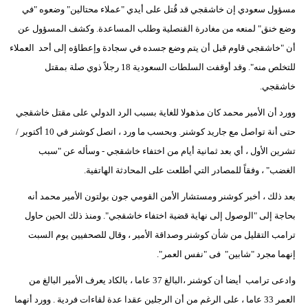
مسؤول سعودي إن خاشقجي قد قُتل على أيدي "عملاء محتالين" وضعوه "في
وضع خنق" لمنعه من مغادرة القنصلية وطلب المساعدة. وكشف المسؤول عن
أن "خاشقجي قاوم قبل أن يتم وضع جسده في سجادة وإعطاؤه إلى أحد العملاء
للتخلص منه". وقد أوقفت السلطات السعودية 18 رجلاً ذوي صلة بمقتل
خاشقجي.
وورد أن الأمير محمد كان مذهولا للغاية بسبب الرد الدولي على مقتل خاشقجي
حتى أنة تواصل مع جاريد كوشنر. وبحسب ما ورد ، اتصل كوشنر في 10 أكتوبر /
تشرين الأول ، أي بعد ثمانية أيام من اختفاء خاشقجي - وسأله عن "سبب
الغضب" ، وفقاً للمصادر التي أطلعت على المحادثة الهاتفية.
بعد ذلك ، أخبر كوشنر ومستشار الأمن القومي جون بولتون الأمير محمد أنه
بحاجة إلى "الوصول إلى نهاية قضية اختفاء خاشقجي". ومنذ ذلك الحين حاول
ترامب التقليل من شأن كوشنر وصداقة الأمير ، وقال للصحفيين يوم السبت
إنهما مجرد "شابين" فى "نفس العمر".
وادعى ترامب أيضا أن كوشنر ،البالغ 37 عاما ، بالكاد يعرف الأمير البالغ من
العمر 33 عاما ، على الرغم من أن الرجلين عقدا عدة لقاءات فردية . وورد أنهما