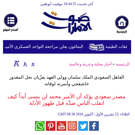
آخر تحديث 18:44:55 بتوقيت أبوظبي
الرئيسية
أخبارعاجلة
رياضة
ثقافة
البنتاغون يعلن مراجعة التواجد العسكري الأميركي في
إقتصاد
الرئيسية
»
أخبار محلية وعربية وعالمية
فن
العاهل السعودي الملك سلمان وولي العهد يعزّيان نجل المغدور
وموسيقى
خاشقجي وأسرته لوفاته
أزياء
مصدر سعودي يؤكد أن الأمير محمد لن ينسى أبداً كيف
انقلب الناس ضدَّه قبل ظهور الأدلة
صحة
08:38 2018 الثلاثاء ,23 تشرين الأول / أكتوبر
GMT
وتغذية
سياحة