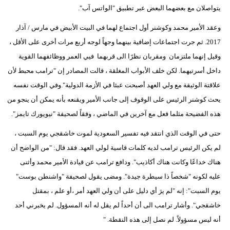
يتواصلان مع بعضهما البعض عبر تطبيق "الواتس آب".
وعقد الأمير محمد وكوشنر أول اجتماع لهما في البيت الأبيض في مارس / آذار
2017. ثم جرت اجتماعات إضافية بينهما وجهاً لوجه أربع مرات أخرى على الأقل ،
وقيل إنهما ملتزمان ومقربان نظرًا الى قربهما فيي العمر ووظائفهما القوية
داخل أسرتيهما. لكن خلف الأبواب المغلقة ، قالت المصادر إن "ترامب محبط لأن
علاقتة الوثيقة مع ولي العهد أصبحت عبئا في الأزمة الدولية".وفي الوقت نفسه
يحث كوشنر الرئيس على الوقوف إلى جانب الأمير ويقنعه بأنه يمكن أن ينجو من
هذه الفضيحة مثلما فعل مع آخرين في الماضي ، وفقاً لصحيفة "نيويورك تايمز".
حتى في الوقت الذي انتقد فيه تفسير السعودية لموت خاشقجي يوم السبت ،
لم يكن الرئيس ترامب لديه كلمات قاسية لولي العهد. فقد قال: "من الواضح أن
هناك خداعًا وكانت هناك أكاذيب". ودافع ترامب عن قيادة الأمير محمد وأثنى
عليه لكونه "شخصاً ذا سيطرة جيدة". ومضى يقول لصحيفة "واشنطن بوست"
يوم السبت": إنه "لم يرَ أي دليل على أن ولي العهد أمر ،أو علم ، بمقتل
خاشقجي". وأشار ترامب الى أن أحداً لم يقل له أنه المسؤول. لم يخبرني أحد
أنه ليس مسؤولاً. لم نصل إلى هذه النقطة. "