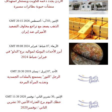
الأردن يجدد دعمه للكويت ويستنكر استهداف
منشآت حيوية بطائرات مسيرة
GMT 20:15 2026 الإثنين ,03 آب / أغسطس
الذهب يصعد مع تراجع مخاوف التصعيد
الأميركي ضد إيران
GMT 09:08 2024 الأربعاء ,07 شباط / فبراير
أبرز الأحداث اليوميّة لمواليد برج"الدلو" في
فبراير/ شباط 2024
GMT 20:30 2019 الأحد ,07 إبريل / نيسان
الرجل "الثور" يستمتع بالملذات الجسدية
وتجذبه المرأة المرحة
GMT 11:39 2020 الإثنين ,30 تشرين الثاني / نوفمبر
حظك اليوم برج العذراء الأثنين 30 تشرين
الثاني / نوفمبر2020