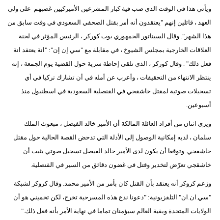
ويأتي هذا في الوقت الذي صب فية كبار المشرعين الأميركيين غضبهم على ولي
العهد ، قائلين إنهم "يعتقدون أنه أمر بقتل الصحفي السعودي في وقت سابق من
هذا الشهر". وقال السيناتور الجمهوري بوب كوركر ، الرئيس المؤثر في لجنة
العلاقات الخارجية بمجلس الشيوخ ، في مقابلة مع "سي إن إن": "انة يعتقد انة
فعل ذلك" . وقال كوركر ، الذي تلقى إحاطة سرية حول القضية يوم الجمعة ، إنه
ينتظر الانتهاء من التحقيقات ، وأعرب عن أمله في أن تشارك تركيا في أي
تسجيلات صوتية لمقتل خاشقجي في القنصلية السعودية في اسطنبول منذ
أسبوعين.
ويرى اثنان من أفراد العائلة المالكة أن الأمير خالد الفيصل ، مبعوث الملك
سلمان ، لديه إمكانية الوصول إلى الأدلة التي تدحض القصة الحالية حول مقتل
خاشقجي. وتوقعا أن يكون لدى الأمير خالد الفيصل تسجيل صوتي يثبت أن
خاشقجي تعرّض لتخدير وقتل في غضون دقائق من السير في القنصلية.
وزعم كروكر أنه يعتقد بأن القتل كان بأمر من الأمير محمد. وقال كروكر لشبكة
"سي.ان.ان" التلفزيونية: "دعونا ندع هذه المسرحية تخرج، لكن تخميني هو أن
الولايات المتحدة وبقية العالم سيؤمنان تماما في نهاية الأمر بأنه فعل ذلك."