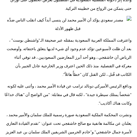
مدوَّنات
حتى يتمكن من الزواج من خطيبته التركية.
أبراج
فيديو
واعترفت المملكة العربية السعودية بمقتله عبر صحيفة الـ"واشنطن بوست" ،
سيارات
بعد أن ظلت لأسبوعين تؤكد عدم وجود أي شيء لديها يتعلق باختفائه. وأوضحت
الرياض أن خاشقجي ، وهو أحد أبرز المعارضين السعوديين ، قد توفي أثناء
معركة في القنصلية. منذ ذلك الحين اعترف وزير الخارجية عادل الجبير بأن
الكاتب قد قُتل ، لكن القتل كان "خطأً هائلاً".
ودافع الرئيس الأميركي دونالد ترامب عن قيادة الأمير محمد ، وأثنى عليه لكونه
"شخصاً يمتلك سيطرة جيدة" ، لكنه قال في مقابلة: "من الواضح أن "هناك خداعًا
وكانت هناك أكاذيب".
ونشرت المحكمة الملكية السعودية صورة رسمية للملك سلمان والأمير محمد ،
يعلنان عن مكالمة هاتفية مع صالح خاشقجي تحت عنوان: "تقدم القيادة التعازي
لأسرة جمال خاشقجي".و"خادم الحرمين الشريفين الملك سلمان بن عبد العزيز