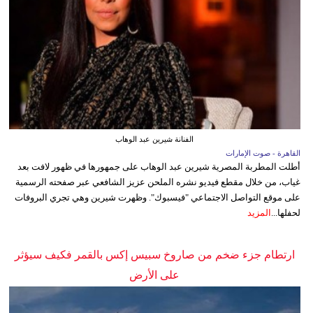
الفنانة شيرين عبد الوهاب
القاهرة - صوت الإمارات
أطلت المطربة المصرية شيرين عبد الوهاب على جمهورها في ظهور لافت بعد
غياب، من خلال مقطع فيديو نشره الملحن عزيز الشافعي عبر صفحته الرسمية
على موقع التواصل الاجتماعي "فيسبوك". وظهرت شيرين وهي تجري البروفات
لحفلها...
المزيد
ارتطام جزء ضخم من صاروخ سبيس إكس بالقمر فكيف سيؤثر
على الأرض