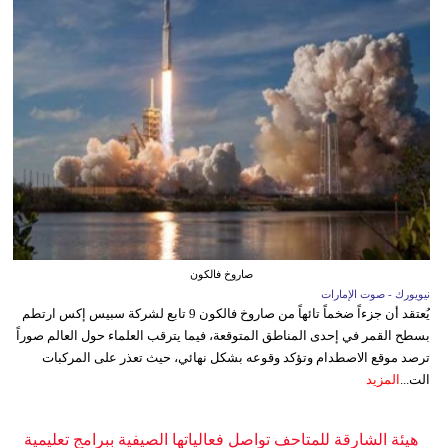
صاروخ فالكون
نيويورك - صوت الإمارات
يُعتقد أن جزءاً ضخماً تائهاً من صاروخ فالكون 9 تابع لشركة سبيس إكس ارتطم
بسطح القمر في إحدى المناطق المتوقعة، فيما يترقب العلماء حول العالم صوراً
ترصد موقع الاصطدام وتؤكد وقوعه بشكل نهائي، حيث تعذر على المركبات
الت...
المزيد
هيئة الشارقة للمتاحف تواصل فعالياتها الصيفية ببرامج تعليمية