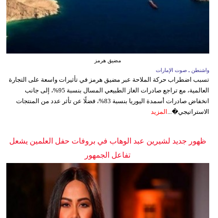
مضيق هرمز
واشنطن ـ صوت الإمارات
تسبب اضطراب حركة الملاحة عبر مضيق هرمز في تأثيرات واسعة على التجارة
العالمية، مع تراجع صادرات الغاز الطبيعي المسال بنسبة 95%، إلى جانب
انخفاض صادرات أسمدة اليوريا بنسبة 83%، فضلًا عن تأثر عدد من المنتجات
الاستراتيجي�...
المزيد
ظهور جديد لشيرين عبد الوهاب في بروفات حفل العلمين يشعل
تفاعل الجمهور