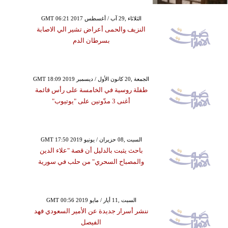
GMT 06:21 2017 الثلاثاء ,29 آب / أغسطس
النزيف والحمى أعراض تشير الي الاصابة
بسرطان الدم
GMT 18:09 2019 الجمعة ,20 كانون الأول / ديسمبر
طفلة روسية في الخامسة على رأس قائمة
أغنى 3 مدّونين على "يوتيوب"
GMT 17:50 2019 السبت ,08 حزيران / يونيو
باحث يثبت بالدليل أن قصة "علاء الدين
والمصباح السحري" من حلب في سورية
GMT 00:56 2019 السبت ,11 أيار / مايو
ننشر أسرار جديدة عن الأمير السعودي فهد
الفيصل