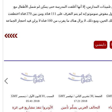
من تلميذات المدارس، إلا أنها أغلقت المدرسة حتى يمكن لم شمل الأطفال مع
أسرهم، ولكن ذكرت تقارير لاحقة أن عدد المفقودين بلغ 90، قبل أن يقول مفوض سومونو إنه لم يتم التعرف على 111 فتاة. ومن بين 270 فتاة اختطفت
في عام 2014 في تشيبوك، نجا 60 فتاة فقط، وأطلق سراح آخرين منذ ذلك الحين، ومع ذلك، لا يزال هناك ما يقرب من 100 فتاة لا يزلن قيد احتجاز الجماعة
دابتشي
ة ,30 تشرين الثاني / نوفمبر GMT
الجمعة ,30 تشرين الثاني / نوفمبر GMT
السبت ,01 كانون الأول / ديسمبر GMT
05:41 2018
17:21 2018
اء
التحالف العربي يسلّم تأمين
الأونروا تنفذ مشاريع في غزة