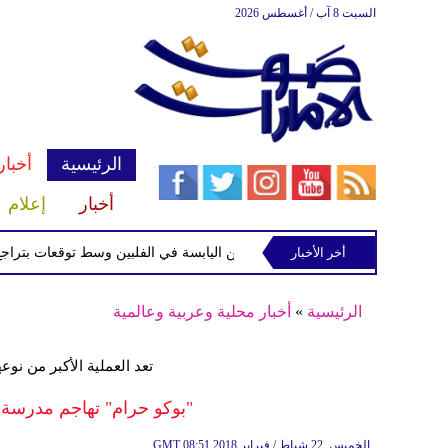
السبت 8 آب / أغسطس 2026
الرئيسية
أخبار
أخبار
إعلام
أخر الأخبار
 الاستوائية "مايماي" تقترب من اليابسة في الفلبين وسط توقعات بتراجع قوتها
الرئيسية
»
أخبار محلية وعربية وعالمية
تعد العملية الأكبر من نوعها
"بوكو حرام" تهاجم مدرسة ثانو
08:51 2018 الخميس ,22 شباط / فبراير
GMT