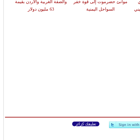
ي
موانئ حضرموت إلى قوة خفر
والضفة الغربية والأردن بقيمة
ني
السواحل اليمنية
63 مليون دولار
تعليقك كزائر