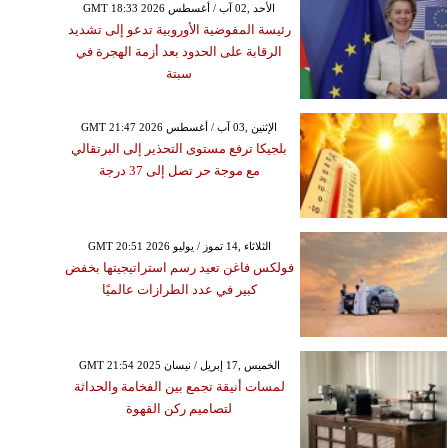
GMT 18:33 2026 الأحد ,02 آب / أغسطس
رئيسة المفوضية الأوروبية تدعو إلى تشديد
الرقابة على الحدود بعد أزمة الهجرة في
سبتة
GMT 21:47 2026 الإثنين ,03 آب / أغسطس
بلجيكا ترفع مستوى التحذير إلى البرتقالي
مع موجة حر تصل إلى 37 درجة
GMT 20:51 2026 الثلاثاء ,14 تموز / يوليو
فولكس فاغن تعيد رسم استراتيجيتها بخفض
كبير في عدد الطرازات عالميًا
GMT 21:54 2025 الخميس ,17 إبريل / نيسان
لمسات أنيقة تجمع بين الفخامة والحداثة
لتصاميم ركن القهوة