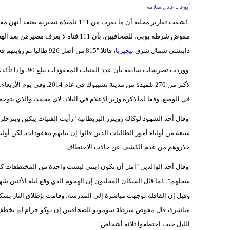
أبوغا ـ عادل سلامه
كشفت تقارير محلية أن ما يقرب من 111 تلميذة نيجيرية يعتقد أنهن مفقودات، بعد هجوم لجماعة
مفوض شرطة يوبي، للصحافيين، بأن 111 فت
دابتشي شمال شرق
نيجيريا
، قائلا "815 من أصل 926 طالبا تم رؤيتهم فعليا في المدرسة يوم الثلاثاء"، موضحا أن 111 طالبة لم يذهبن.
ووردت تصريحات سا
لأكثر من 270 تلميذة من مدي
في الوضع، وفقا لما ذكره وزير الإعلام في البلاد، لاي محمد، والذي يتوج
وقال أحد الشهود لوكالة رويترز البريطانية "رأيت الفتيات يبكين ويترحل
سبعة من أولياء أمور الطالبات الذين قالوا إن بناتهم مفقودات، لكن أو
حذروهم من عدم الكشف عن حالات الاختطاف.
وقال أحد الوالدين "آمل أن تكون ابنتي ليست واحدة من المختطفات كما
سجلهم"، كما قال السكان المحليون إن الهجوم الذي وقع ليلة الأثنين
وقيل إن القافلة توجهت مباشرة إلى المدرسة، وقامت بإطلاق النار بشك
مباشرة، قال مفوض شرطة سومونو للصحافيين إن بوكو حرام لم تخطف أي ف
الليل حيث اختطفوا ثلاثة أشخاص".