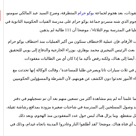
بوكو حرام
المتطرفة، وصرح السيد عبد المالكي سومنو،
اة لا يعرف مصيرهن بعد الهجوم الذي شنه متمردو جماعة بوكو حرام على مدرسة الفتيات الحكومية الثانوية في
بقة بأن عدد الفتيات المفقودات يبلغ 90، وإذا تأكدت الأرقام، فإن عملية الاختطاف ستكون من أكبر العمليات منذ اختطاف بوكو حرام
نة تشيبوك في عام 2014. وفي يوم الأربعاء، بعث الرئيس النيجيري محمد بوهاري، بوزراء الخارجية والدفاع إلى يوبي للتحقيق
ه أيضا إلى هناك، ولكنه رفض تأكيد ما إذا كان أي من الطالبات مفقودات.
ن في ثلاث سيارات تاتا ويصرخن طلبا للمساعدة"، وقالت الوكالة إنها تحدثت مع
لياء الأمور تحدثوا دون الكشف عن هويتهم، لأن الشرطة والمسؤولين الحكوميين
 علمنا أنه لم يتم مشاهدة أكثر من تسعين منهم بعد أن تم تسجيلهم في دفتر
 شهد وصول المسلحين إلى المدرسة في شاحنات صغيرة مزودة بمدافع رشاشة ثقيلة،
ل متقطع، وما يزال هناك لبس حول عدد المفقودين منذ الهجوم، وبعد ذلك
تاة هناك، موضحا "لقد أطلقوا النار وغادروا المدينة باتجاه غيدام، وذلك في