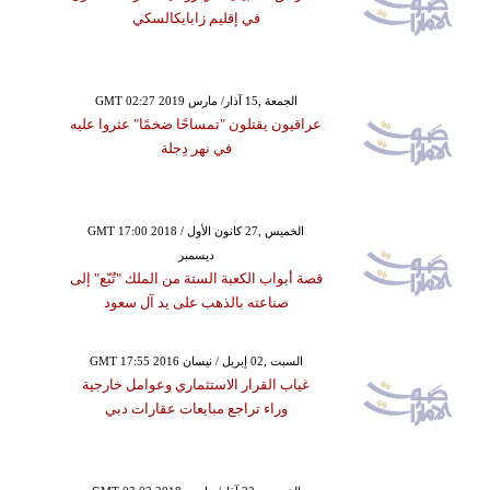
في إقليم زابايكالسكي
GMT 02:27 2019 الجمعة ,15 آذار/ مارس
عراقيون يقتلون "تمساحًا ضخمًا" عثروا عليه
في نهر دِجلة
GMT 17:00 2018 الخميس ,27 كانون الأول /
ديسمبر
قصة أبواب الكعبة الستة من الملك "تُبّع" إلى
صناعته بالذهب على يد آل سعود
GMT 17:55 2016 السبت ,02 إبريل / نيسان
غياب القرار الاستثماري وعوامل خارجية
وراء تراجع مبايعات عقارات دبي