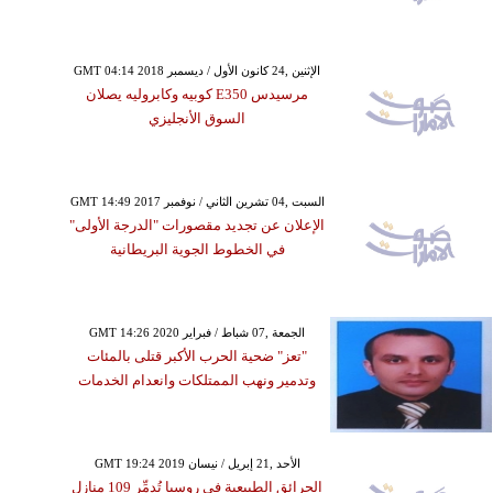
GMT 04:14 2018 الإثنين ,24 كانون الأول / ديسمبر
مرسيدس E350 كوبيه وكابروليه يصلان
السوق الأنجليزي
GMT 14:49 2017 السبت ,04 تشرين الثاني / نوفمبر
الإعلان عن تجديد مقصورات "الدرجة الأولى"
في الخطوط الجوية البريطانية
GMT 14:26 2020 الجمعة ,07 شباط / فبراير
"تعز" ضحية الحرب الأكبر قتلى بالمئات
وتدمير ونهب الممتلكات وانعدام الخدمات
GMT 19:24 2019 الأحد ,21 إبريل / نيسان
الحرائق الطبيعية في روسيا تُدمِّر 109 منازل