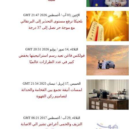
GMT 21:47 2026 الإثنين ,03 آب / أغسطس
بلجيكا ترفع مستوى التحذير إلى البرتقالي
مع موجة حر تصل إلى 37 درجة
GMT 20:51 2026 الثلاثاء ,14 تموز / يوليو
فولكس فاغن تعيد رسم استراتيجيتها بخفض
كبير في عدد الطرازات عالميًا
GMT 21:54 2025 الخميس ,17 إبريل / نيسان
لمسات أنيقة تجمع بين الفخامة والحداثة
لتصاميم ركن القهوة
GMT 06:21 2017 الثلاثاء ,29 آب / أغسطس
النزيف والحمى أعراض تشير الي الاصابة