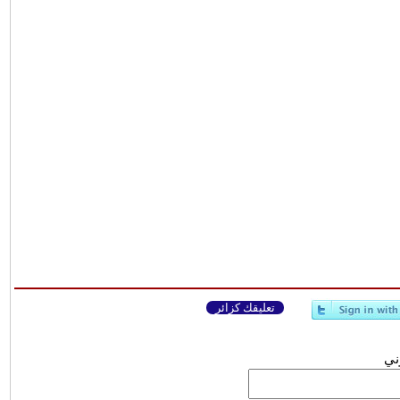
تعليقك كزائر
وني