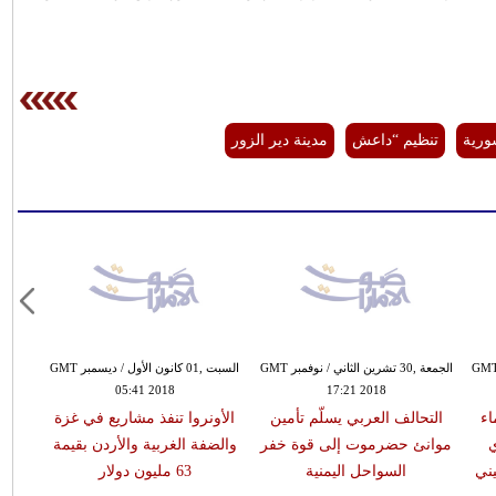
ورية
تنظيم “داعش
مدينة دير الزور
ة ,30 تشرين الثاني / نوفمبر GMT
الجمعة ,30 تشرين الثاني / نوفمبر GMT
السبت ,01 كانون الأول / ديسمبر GMT
05:41 2018
17:21 2018
اء
التحالف العربي يسلّم تأمين
الأونروا تنفذ مشاريع في غزة
ي
موانئ حضرموت إلى قوة خفر
والضفة الغربية والأردن بقيمة
ني
السواحل اليمنية
63 مليون دولار