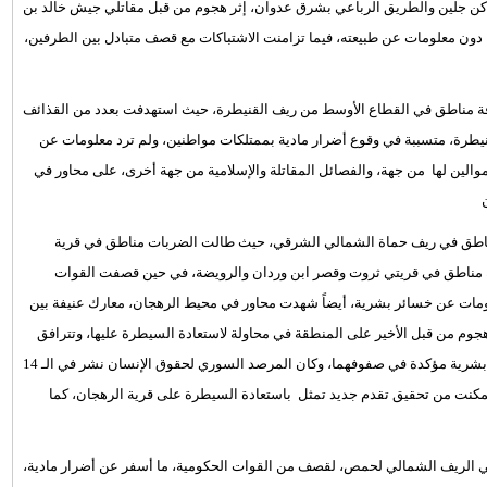
اكن جلين والطريق الرباعي بشرق عدوان، إثر هجوم من قبل مقاتلي جيش خالد بن
، دون معلومات عن طبيعته، فيما تزامنت الاشتباكات مع قصف متبادل بين الطرفين،
فة مناطق في القطاع الأوسط من ريف القنيطرة، حيث استهدفت بعدد من القذائف
نيطرة، متسببة في وقوع أضرار مادية بممتلكات مواطنين، ولم ترد معلومات عن
الين لها من جهة، والفصائل المقاتلة والإسلامية من جهة أخرى، على محاور في
مناطق في ريف حماة الشمالي الشرقي، حيث طالت الضربات مناطق في قرية
ة مناطق في قريتي ثروت وقصر ابن وردان والرويضة، في حين قصفت القوات
ومات عن خسائر بشرية، أيضاً شهدت محاور في محيط الرهجان، معارك عنيفة بين
وم من قبل الأخير على المنطقة في محاولة لاستعادة السيطرة عليها، وتترافق
الاشتباكات مع قصف عنيف ومكثف بين الطرفين، ومعلومات عن خسائر بشرية مؤكدة في صفوفهما، وكان المرصد السوري لحقوق الإنسان نشر في الـ 14
ن العام 2017، أن هيئة تحرير الشام تمكنت من تحقيق تقدم جديد تمثل باستعادة السيطرة على قرية الرهجان، كما
 الريف الشمالي لحمص، لقصف من القوات الحكومية، ما أسفر عن أضرار مادية،