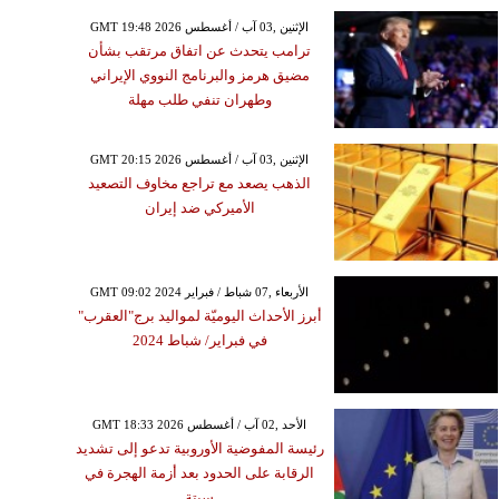
GMT 19:48 2026 الإثنين ,03 آب / أغسطس
ترامب يتحدث عن اتفاق مرتقب بشأن
مضيق هرمز والبرنامج النووي الإيراني
وطهران تنفي طلب مهلة
GMT 20:15 2026 الإثنين ,03 آب / أغسطس
الذهب يصعد مع تراجع مخاوف التصعيد
الأميركي ضد إيران
GMT 09:02 2024 الأربعاء ,07 شباط / فبراير
أبرز الأحداث اليوميّة لمواليد برج"العقرب"
في فبراير/ شباط 2024
GMT 18:33 2026 الأحد ,02 آب / أغسطس
رئيسة المفوضية الأوروبية تدعو إلى تشديد
الرقابة على الحدود بعد أزمة الهجرة في
سبتة