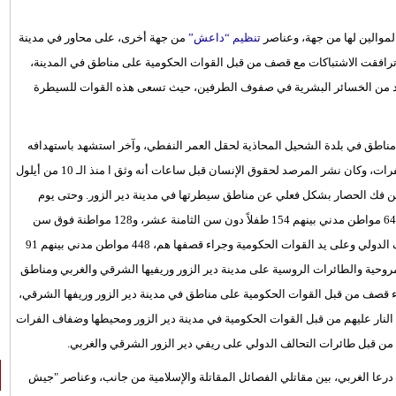
موالين لها من جهة، وعناصر
تنظيم “داعش”
من جهة أخرى، على محاور في مدينة
 وترافقت الاشتباكات مع قصف من قبل القوات الحكومية على مناطق في المدينة،
يد من الخسائر البشرية في صفوف الطرفين، حيث تسعى هذه القوات للسيطرة
ناطق في بلدة الشحيل المحاذية لحقل العمر النفطي، وآخر استشهد باستهدافه
من قبل قوات النظام خلال محاولته الفرار نحو الضفاف الشرقية لنهر الفرات، وكان نشر المرصد لحقوق الإنسان قبل ساعات أنه وثق ا منذ الـ 10 من أيلول
اريخ تمكن القوات الحكومية من فك الحصار بشكل فعلي عن مناطق سيطرتها في مدينة دير الزور. وحتى يوم
أمس الأربعاء ، وثق استشهاد مئات المدنيين السوريين، حيث استشهد 643 مواطن مدني بينهم 154 طفلاً دون سن الثامنة عشر، و128 مواطنة فوق سن
الثامنة عشر، جراء القصف من قبل الطائرات الروسية وطائرات التحالف الدولي وعلى يد القوات الحكومية وجراء قصفها هم، 448 مواطن مدني بينهم 91
 والمروحية والطائرات الروسية على مدينة دير الزور وريفيها الشرقي والغربي ومناطق
 طفلاً و7 مواطنات استشهدوا جراء قصف من قبل القوات الحكومية على مناطق في مدينة دير الزور وريفها الشرقي،
إعدامهم وإطلاق النار عليهم من قبل القوات الحكومية في مدينة دير الزور ومحيطها وضفاف الفرات
عا الغربي، بين مقاتلي الفصائل المقاتلة والإسلامية من جانب، وعناصر "جيش