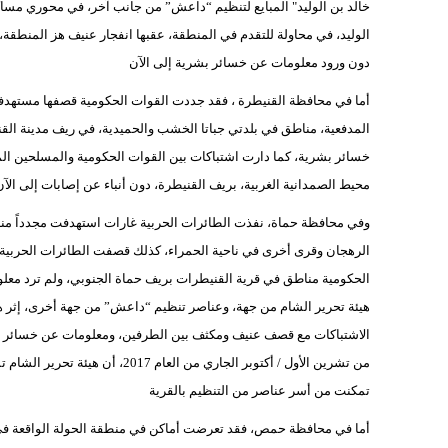
خالد بن الوليد" المبايع لتنظيم “داعش” من جانب آخر، في محوري مس
الوليد، في محاولة للتقدم في المنطقة، عقبها انفجار عنيف هز المنطقة
دون ورود معلومات عن خسائر بشرية إلى الآن
أما في محافظة القنيطرة ، فقد جددت القوات الحكومية قصفها مستهد
المدفعية، مناطق في بلدتي جباتا الخشب والحميدية، في ريف مدينة الق
خسائر بشرية، كما دارت اشتباكات بين القوات الحكومية والمسلحين المو
محيط الصمدانية الغربية، بريف القنيطرة، دون أنباء عن إصابات إلى الآن
وفي محافظة حماة، نفذت الطائرات الحربية غارات استهدفت مجدداً 
الرهجان وقرى أخرى في ناحية الحمراء، كذلك قصفت الطائرات الحربي
الحكومية مناطق في قرية القنيطرات بريف حماة الجنوبي، ولم ترد معل
هيئة تحرير الشام من جهة، وعناصر تنظيم “داعش” من جهة أخرى، إثر هج
من تشرين الأول / أكتوبر الجاري م
تمكنت من أسر عناصر من التنظيم بالقرية
أما في محافظة حمص، فقد تعرضت أماكن في منطقة الحولة الواقعة في