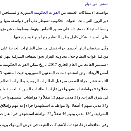
دمشق ـ نور خوام
تواصلت الاشتباكات العنيفة بين
القوات الحكومية السورية
والمسلحين ال
دير الزور، التي باتت القوات الحكومية تسيطر على أجزاء واسعة منها.
وسط استهدافات متبادلة على محاور التماس بينهما، ومعلومات عن مز
على المدينة بشكل كامل وطرد التنظيم منها وإنهاء وجوده فيها.
وقُتل شخصان اثنان أحدهما جراء قصف من قبل الطائرات الحربية على م
/ سبتمبر الفائت من العام الجاري 2017، ت
طفلاً و93 مواطنة، استشهدوا في غارات للطائرات السورية الحربية
في شرق الفرات، و31 مدني بينهم 13
و34 مدني بينهم 4 أطفال و6 مواطنات استشهدوا جراء 
الشرقية، و130 مدني بينهم 46 طفلاً و22 مواطنة استشهدوا في الغارات من قبل طائرات التحالف الدولي على ريفي دير الزور الشرقي والغربي.
وفي محافظة درعا، تجددت الاشتباكات العنيفة في حوض اليرموك بريف در