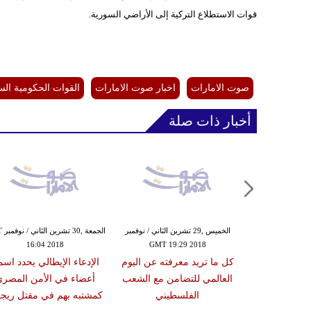
قوات الاستطلاع التركية إلى الأراضي السورية.
صوت الامارات
اخبار صوت الامارات
القوات الحكومية الس
أخبار ذات صلة
,29 تشرين الثاني / نوفمبر
الخميس ,29 تشرين الثاني / نوفمبر
الجمع
16:04 2018
GMT 19:29 2018
GMT 16:
ل حكومي في
كل ما تريد معرفته عن اليوم
الإدعاء الإيطالي يحدد اسم
 يدعو الاتحاد
العالمي للتضامن مع الشعب
أعضاء في الأمن المصر
عادة بعثته
الفلسطيني
كمشتبه بهم في مقتل ريجي