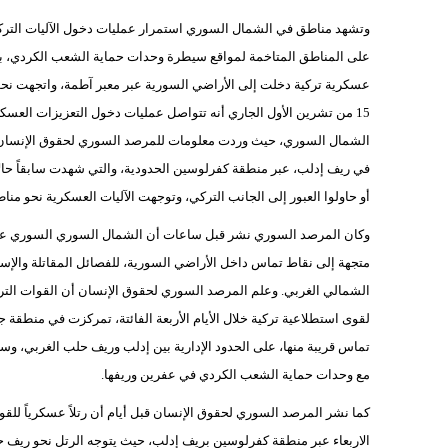
وتشهد مناطق في الشمال السوري استمرار عمليات دخول الآليات التركي
على المناطق المتاخمة لمواقع سيطرة وحدات حماية الشعب الكردي، ب
عسكرية تركية دخلت إلى الأراضي السورية عبر معبر آطمة، واتجهت نحو
15 من تشرين الأول الجاري أنه تتواصل عمليات دخول التعزيزات العسكر
الشمال السوري، حيث وردت معلومات للمرصد السوري لحقوق الإنسان من
في ريف إدلب، عبر منطقة كفرلوسين الحدودية، والتي شهدت سابقاً حال
أو حاولوا العبور إلى الجانب التركي، وتوجهت الآليات العسكرية نحو مناطق
وكان المرصد السوري نشر قبل ساعات أن الشمال السوري السوري عملي
متجهة إلى نقاط تماس داخل الأراضي السورية، للفصائل المقاتلة وال
الشمالي الغربي. وعلم المرصد السوري لحقوق الإنسان أن القوات التر
لقوى استطلاعية تركية خلال الأيام الأربعة الفائتة، تمركزت في منطق
تماس قريبة منها، على الحدود الإدارية بين إدلب وريف حلب الغربي، وسط
مع وحدات حماية الشعب الكردي في عفرين وريفها.
كما نشر المرصد السوري لحقوق الإنسان قبل أيام أن رتلاً عسكرياً لل
الاربعاء عبر منطقة كفرلوسين بريف إدلب، حيث يتوجه الرتل نحو ريف حل