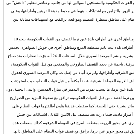
القوات الحكومية والمسلحين الموالين لها من جانب، وعناصر تنظيم “داعش” من
الزور، بالتزامن مع اشتباكات بينهما في محيط مدينة القريتين وأطرافها، وعلى
ام على مناطق سيطرة التنظيم ومواقعه، ترافقت مع استهدافات متبادلة بين
وفي محافظة دمشق، تعرضت مناطق في أطراف حي جوبر الدمشقي ومناطق أخرى في أطراف بلدة عين ترما لقصف من القوات الحكومية، بنحو 10
أطراف بلدة بيت نايم بمنطقة المرج ومناطق أخرى في حوش الضواهرة، بخمس
قذائف مدفعية، تسببت في أضرار مادية، دون ورود معلومات عن خسائر بشرية. ونشر المرصد السوري خلال الساعات الـ 24 أنه هزت انفجارات منذ صباح
ة، ناجمة عن تجدد القصف الصاروخي والمدفعي من قبل القوات الحكومية ،
الشرقية وأطرافها، ولم ترد أنباء عن إصابات، وكان المرصد السوري لحقوق
الغربية للغوطة الشرقية، قصفاً مكثفاً من قبل قوات النظام، حيث استهدفت
 بلدة عين ترما، ما تسبب بمزيد من التدمير في منازل المدنيين، والبنى التحتية، دون
 ترما لقصف من قبل القوات الحكومية، ترافق مع سقوط المزيد من الصواريخ
سائر بشرية حتى اللحظة، كما سقطت قذيفتا هاون أطلقتهما قوات النظام على
 مادية، فيما دارت بعد منتصف ليل الاثنين الثلاثاء، اشتباكات بين جيش
أخرى، في محور الزريقة بمنطقة المرج في الغوطة الشرقية، كذلك سقطت عدة
ق في محور جوبر عين ترما، ترافق مع قصف قوات النظام على المناطق ذاتها.