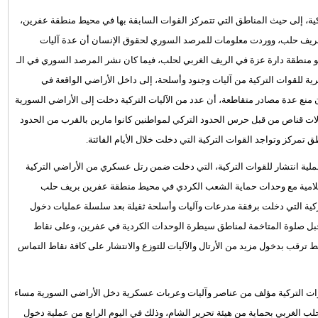
ة، إلى حيث المناطق التي تتمركز القوات السابقة بها في محيط منطقة عفرين،
ريف حلب، ووردت معلومات للمرصد السوري لحقوق الإنسان أن عدة آليات
 منطقة دارة عزة في الريف الغربي لحلب، فيما كان نشر المرصد السوري في الـ
ية للقوات التركية من آليات وجنود وأسلحة، إلى داخل الأراضي الواقعة في
ع عدة مصادر متقاطعة، أن عدد من الآليات التركية دخلت إلى الأراضي السورية
ات قناص من قبل حرس الحدود التركي لمواطنين كانوا مارين بالقرب من الحدود
 تمركز وتواجد القوات التركية التي دخلت خلال الأيام الفائتة.
ة انتشار للقوات التركية، التي دخلت ضمن رتل عسكري من الأراضي التركية
إسلامية مع وحدات حماية الشعب الكردي في محيط منطقة عفرين بريف حلب
كية التي دخلت برفقة مدرعات وآليات وأسلحة ثقيلة بعد سلسلة عمليات دخول
ة جبل صلوة المتاخمة لمناطق سيطرة الوحدات الكردية في عفرين، وعلى نقاط
 ترقب بدخول مزيد من الأرتال والآليات للتوزع والانتشار على كافة نقاط التماس
قوات التركية مؤلف من عناصر وآليات وعربات عسكرية دخل الأراضي السورية مساء
ب الغربي بحماية من هيئة تحرير الشام، وذلك في اليوم الرابع من عملية دخول