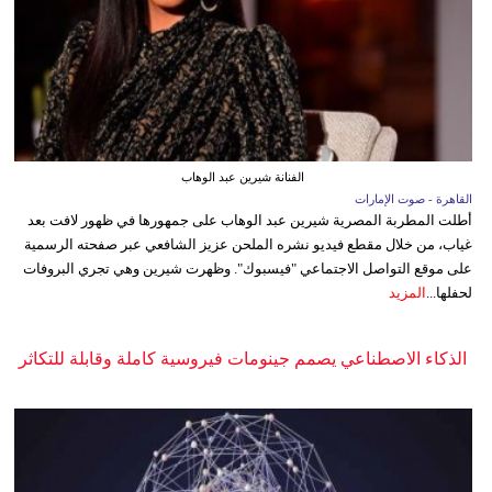
الفنانة شيرين عبد الوهاب
القاهرة - صوت الإمارات
أطلت المطربة المصرية شيرين عبد الوهاب على جمهورها في ظهور لافت بعد
غياب، من خلال مقطع فيديو نشره الملحن عزيز الشافعي عبر صفحته الرسمية
على موقع التواصل الاجتماعي "فيسبوك". وظهرت شيرين وهي تجري البروفات
لحفلها...
المزيد
الذكاء الاصطناعي يصمم جينومات فيروسية كاملة وقابلة للتكاثر