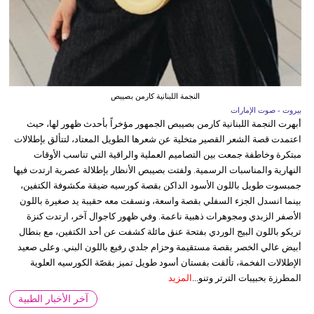
النجمة اللبنانية كارمن بصيبص
بيروت - صوت الإمارات
أبهرت النجمة اللبنانية كارمن بصيبص الجمهور مؤخراً بأحدث ظهور لها، حيث
اعتمدت قصة الشعر القصير متخلية عن شعرها الطويل المعتاد، لتتألق بإطلالات
مبتكرة وخاطفة جمعت بين التصاميم العملية والراقية التي تناسب الأوقات
النهارية والمناسبات الرسمية. ولفتت بصيبص الأنظار بإطلالة عصرية ارتدت فيها
جمبسوت طويل باللون الأسود الداكن بقصة كورسيه ضيقة مكشوفة الكتفين،
بينما انسدل الجزء السفلي بقصة واسعة، ونسقت معه حقيبة يد صغيرة باللون
الأصفر الزبدي ومجوهرات ذهبية ناعمة. وفي ظهور كاجوال آخر، ارتدت كنزة
تريكو باللون البيج الوردي بفتحة عنق مائلة كشفت عن أحد الكتفين، مع بنطال
أبيض عالي الخصر بقصة مستقيمة وحزام جلدي رفيع باللون البني. وعلى صعيد
الإطلالات الفخمة، تألقت بفستان أسود طويل تميز بقصّة الكورسيه العلوية
المطرزة بحبيبات الترتر وتنو...
المزيد
آخر الأخبار الطبية