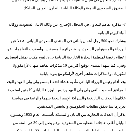
الصندوق السعودي للتنمية والوكالة اليابانية للتعاون الدولي (الجايكا).
7- مذكرة تفاهم للتعاون في المجال الإخباري بين وكالة الأنباء السعودية ووكالة
أنباء كيودو اليابانية.
وشارك نحو 500 رجل أعمال ياباني في المنتدى السعودي الياباني، فضلا عن
الوزراء والمسؤولين السعوديين ونظرائهم المضيفين. وأسفرت التفاهمات عن
إعطاء رخصة لمنظمة التجارة الخارجية اليابانية Jetro لفتح مكتب تمثيل اقتصادي
وفني، كما شهد المنتدى توقيع أكثر من 10 مذكرات تفاهم منها 6 لأرامكو و3
للكهرباء، و3 مذكرات تفاهم أخرى لأرامكو مع بنوك يابانية.
وقد أقام رئيس الوزراء الياباني مأدبة عشاء احتفاءً بسمو ولي ولي العهد والوفد
المرافق له، حيث ألقى ولي ولي العهد ورئيس الوزراء الياباني كلمتين استعرضا
خلالهما العلاقات التاريخية والشراكة الإستراتيجية بينهما والرغبة في مواصلة
تعزيزها بما يحقق تطلعات الحكومتين والشعبين الصديقين.
يذكر أن العلاقات التجارية بين اليابان والمملكة تأسست العام 1955 وتستورد
اليابان أغلب حاجاته النفطية من السعودية برقم يصل إلى 30 في المئة من
حاجته وبلغ حجم التبادل التجاري بين البلدين العام الفائت 32 مليار دولاركما