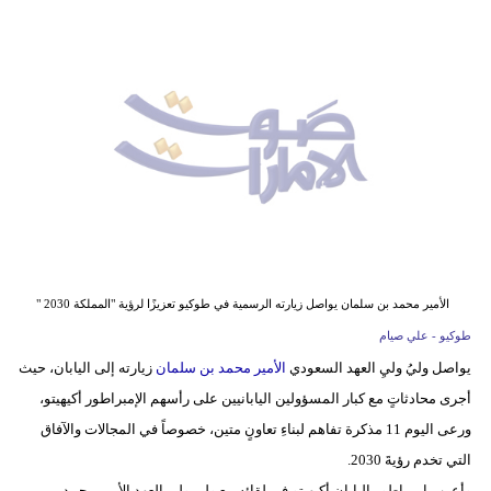
وسفر
ديكور
أخبار
إعلام
تعليم
مرأة
أزياء
الأمير محمد بن سلمان يواصل زيارته الرسمية في طوكيو تعزيزًا لرؤية "المملكة 2030 "
إسلامية
طوكيو - علي صيام
يواصل وليُ وليِ العهد السعودي
الأمير محمد بن سلمان
زيارته إلى اليابان، حيث
علوم
أجرى محادثاتٍ مع كبار المسؤولين اليابانيين على رأسهم الإمبراطور أكيهيتو،
وتكنولوجيا
ورعى اليوم 11 مذكرة تفاهم لبناءِ تعاونٍ متين، خصوصاً في المجالات والآفاق
بيئة
التي تخدم رؤيةَ 2030.
وأعرب إمبراطور اليابان أكيهيتو في لقائه مع ولي ولي العهد الأمير محمد بن