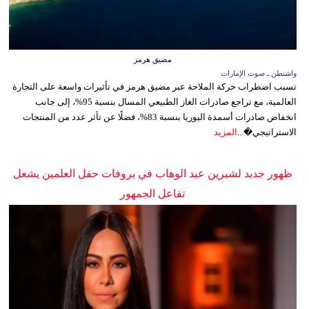
مضيق هرمز
واشنطن ـ صوت الإمارات
تسبب اضطراب حركة الملاحة عبر مضيق هرمز في تأثيرات واسعة على التجارة
العالمية، مع تراجع صادرات الغاز الطبيعي المسال بنسبة 95%، إلى جانب
انخفاض صادرات أسمدة اليوريا بنسبة 83%، فضلًا عن تأثر عدد من المنتجات
الاستراتيجي�...
المزيد
ظهور جديد لشيرين عبد الوهاب في بروفات حفل العلمين يشعل
تفاعل الجمهور