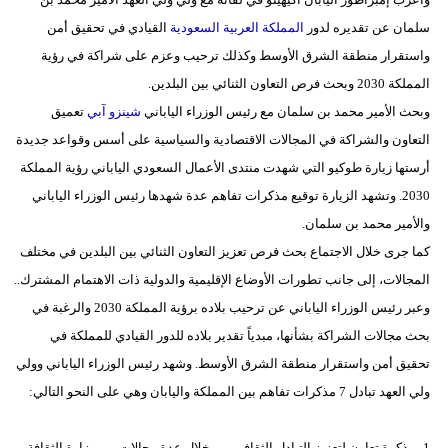
مدوَّنات
سلمان عن تقديره لدور
المملكة العربية السعودية
القيادي في تحقيق أمن
واستقرار منطقة الشرق الأوسط وكذلك ترحيب وعزم على شراكة في رؤية
أبراج
المملكة 2030 وبحث فرص التعاون الثنائي بين البلدين.
فيديو
وبحث الأمير محمد بن سلمان مع رئيس الوزراء الياباني
شينزو آبي
تعميق
التعاون والشراكة في المجالات الاقتصادية والسياسية على أسس وقواعد جديدة
سيارات
أرستها زيارة طوكيو التي شهدت منتدى الأعمال السعودي الياباني رؤية المملكة
2030. وتشهد الزيارة توقيع مذكرات تفاهم عدة شهدها رئيس الوزراء الياباني
والأمير محمد بن سلمان.
كما جرى خلال الاجتماع بحث فرص تعزيز التعاون الثنائي بين البلدين في مختلف
المجالات، إلى جانب تطورات الأوضاع الإقليمية والدولية ذات الاهتمام المشترك..
وعبر رئيس الوزراء الياباني عن ترحيب بلاده برؤية المملكة 2030 والرغبة في
بحث مجالات الشراكة بشأنها، مبدياً تقدير بلاده للدور القيادي للمملكة في
تحقيق أمن واستقرار منطقة الشرق الأوسط. وشهد رئيس الوزراء الياباني وولي
ولي العهد تبادل 7 مذكرات تفاهم بين المملكة واليابان وهي على النحو التالي:
1- مذكرة تعاون لتعزيز التبادل الثقافي من خلال عدة مجالات بين وزارة الثقافة