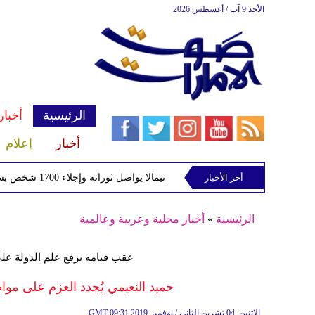
الأحد 9 آب / أغسطس 2026
الرئيسية
أخبار
أخبار
إعلام
أخر الأخبار
بركان فويجو في جواتيمالا يواصل ثورانه وإجلاء 1700 شخص بسبب الرماد والتدفقات الطينية
الرئيسية
»
أخبار محلية وعربية وعالمية
عقب قيامه برفع علم الدولة على
حميد النعيمي يُجدد العزم على موا
09:31 2019 الإثنين ,04 تشرين الثاني / نوفمبر
GMT