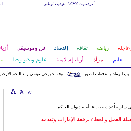
آخر تحديث 13:02:00 بتوقيت أبوظبي
ال
عاجلة
رياضة
ثقافة
إقتصاد
فن وموسيقى
أزياء
تعليم
مرأة
أزياء إسلامية
علوم وتكنولوجيا
بي
وفاة خورخي ميسي والد النجم الأرجنتيني بع
 سارية أُعدت خصيصًا أمام ديوان الحاكم
صلة العمل والعطاء لرفعة الإمارات وتقدمه