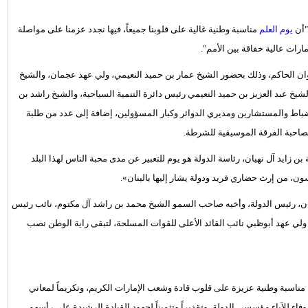
"أن
يوم العلم
مناسبة وطنية غالية على قلوبنا جميعاً، فيها نجدد عزمنا على مواصلة
ارات عالية خفاقة بين الأمم".
ان الحاكم، وذلك بحضور الشيخ عمار بن حميد النعيمي، ولي عهد عجمان، والشيخ
شيخ عبد العزيز بن حميد النعيمي رئيس دائرة التنمية السياحية، والشيخ راشد بن
ضباط والمستشارين ومديري الدوائر وكبار المسؤولين، إضافة إلى عدد من طلبة
صاحبة الفرقة الموسيقية للشرطة.
زايد آل نهيان، رئاسة الدولة هو يوم للتعبير عن مدى محبة الناس لهذا البلد
سسون، من إرث حضاري فريد ودولة يشار إليها بالبنان».
هيان، رئيس الدولة، وأخيه صاحب السمو الشيخ محمد بن راشد آل مكتوم، نائب رئيس
ولي عهد أبوظبي نائب القائد الأعلى للقوات المسلحة، لتبقى راية الوطن نصب
مناسبة وطنية عزيزة على قلوب قادة وشعب الإمارات الكريم، وتكريماً لمعاني
لوفاء للآباء مؤسسي الدولة، وتقديراً وتثميناً لجهود القيادة الرشيدة على رأسهم