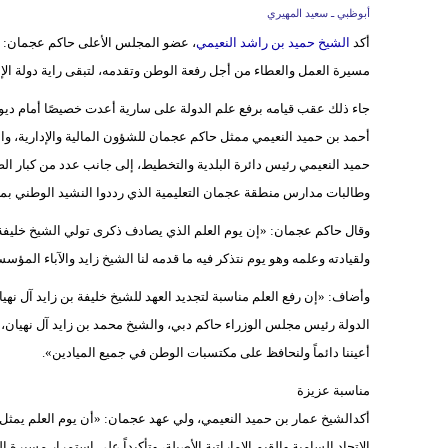
أبوظبي ـ سعيد المهيري
أكد
الشيخ حميد بن راشد النعيمي
، عضو المجلس الأعلى حاكم عجمان: 
مسيرة العمل والعطاء من أجل رفعة الوطن وتقدمه، لتبقى راية دولة الإم
جاء ذلك عقب قيامه برفع علم الدولة على سارية أعدت خصيصًا أمام ديو
أحمد بن حميد النعيمي ممثل حاكم عجمان للشؤون المالية والإدارية، وال
حميد النعيمي رئيس دائرة البلدية والتخطيط، إلى جانب عدد من كبار ال
وطالبات مدارس منطقة عجمان التعليمية الذي رددوا النشيد الوطني بم
وقال حاكم عجمان: «إن يوم العلم الذي يصادف ذكرى تولي الشيخ خليفة بن 
ولقيادته وعلمه وهو يوم نتذكر فيه ما قدمه لنا الشيخ زايد والآباء المؤ
وأضاف: «إن رفع العلم مناسبة لتجديد العهد للشيخ خليفة بن زايد آل ن
الدولة رئيس مجلس الوزراء حاكم دبي، والشيخ محمد بن زايد آل نهيان، 
أعيننا دائماً ولنحافظ على مكتسبات الوطن في جميع الميادين».
مناسبة عزيزة
أكدالشيخ عمار بن حميد النعيمي، ولي عهد عجمان: «أن يوم العلم يمثل 
الاتحاد السامية والقيم الإماراتية الأصيلة، وتأكيداً على استمرار مسيرة ا