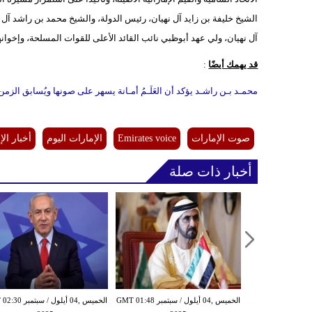
الشيخ خليفة بن زايد آل نهيان، رئيس الدولة، والشيخ محمد بن راشد آل
آل نهيان، ولي عهد أبوظبي نائب القائد الأعلى للقوات المسلحة، وإخوانه
قد يهمك أيضًا
:
محمـد بـن راشـد يؤكد أن العَلَـمُ أمـانة يسهر على صونها ويُسابق الزمن 
صوت الإمارات
Emirates voice
الإمارات اليوم
أخبار الإ
أخبار ذات صلة
الخميس ,04 أيلول / سبتمبر GMT 01:16
الخميس ,04 أيلول / سبتمبر GMT 01:48
الخميس ,04 أيلول / س