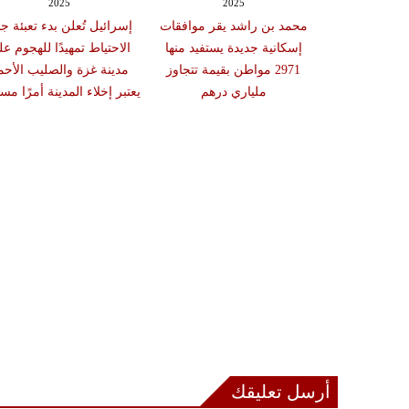
2025
2025
20
تي وولي العهد
محمد بن راشد يقر موافقات
إسرائيل تُعلن بدء تعبئة جن
قشان تطورات
إسكانية جديدة يستفيد منها
الاحتياط تمهيدًا للهجوم ع
سطين ويبحثان
2971 مواطن بقيمة تتجاوز
مدينة غزة والصليب الأحم
ات الثنائية
ملياري درهم
يعتبر إخلاء المدينة أمرًا مستح
أرسل تعليقك