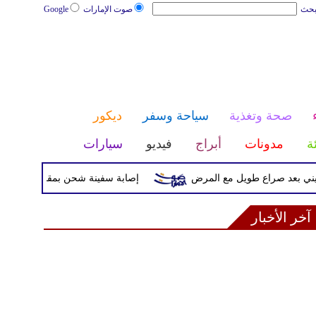
بحث
صوت الإمارات
Google
صحة وتغذية
سياحة وسفر
ديكور
ئة
مدونات
أبراج
فيديو
سيارات
د صراع طويل مع المرض
إصابة سفينة شحن بمقذوف مجهول قرب سو
آخر الأخبار