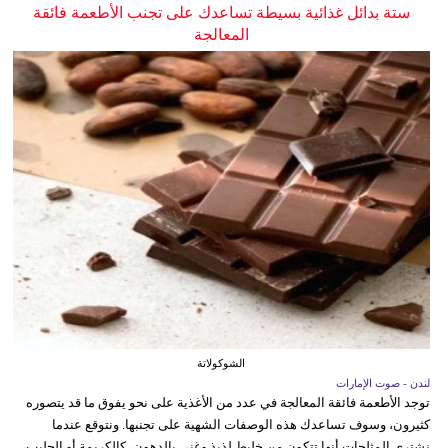
ستة بدائل غذائية بسيطة تساعدك على تجنب الأطعمة فائقة
المعالجة
الشوكولاتة
لندن - صوت الإمارات
توجد الأطعمة فائقة المعالجة في عدد من الأغذية على نحو يفوق ما قد يتصوره
كثيرون، وسوف تساعدك هذه الوصفات الشهية على تجنبها. ونتوقع عندما
نشتري المثلجات أنها تتكون من خليط لذيذ وغني بالدهون، كالكريمة أو الحليب،