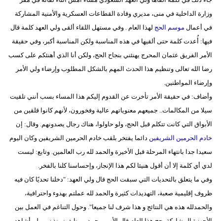
مدوَّنات
وزارة الداخلية في منى، مديري وقادة القطاعات العسكرية والأمنية المشاركة
في أعمال
موسم الحج
لهذا العام . وفي مستهل اللقاء ألقى ولي العهد كلمة قال
أبراج
فيها: أُعدت كلمة حتى ألقيها في هذه المناسبة ولكن المناسبة أكبر، وفي حقيقة
فيديو
الأمر الفريق عثمان المحرج يهنئني بنجاح الحج، ولكن أنا الذي أهنئكم على كسب
رضا الله تعالى وتنظيم هذا الحدث المهم بالشكل المطلوب وإرضاء ولي الأمر
سيارات
وإرضاء المواطنين.
وأضاف: في حقيقة الأمر تأخرت عن القدوم إليكم هذا المساء بسب أنني تلقيت
سيلا من المكالمات.. جميعهم معنوياتهم عالية وفخورون، لأنهم كانوا قلقين من
الأبواق التي كانت تتكلم قبل الحج، ولو حاولوا، هناك رجال يصدونهم. وقال: إن
خادم الحرمين الشريفين
دائما يفتخر بلقب خادم الحرمين الشريفين وكان اليوم
سعيدا جدا بانتهاء المرحلة قبل الأخيرة والحمد لله رب العالمين. وتابع: ليست
لدي أي كلمة إلا أن أقول هنيئا لكم هذا الإنجاز، وإحساسنا كلنا بالفخر.
وفي ما يتعلق بالتحديات التي سبقت الحج قال ولي العهد: "دخلنا تحديًا كان فيه
ظروف إقليمية صعبة، التهديدات كثيرة والحمد لله عملتم بهدوء واحترافية،
والحمدلله هذه هي النتائج و هذا شرف لنا جميعا". وحول التناغم في العمل بين
الأجهزة المشاركة بحج هذا العام قال الأمير محمد بن نايف: منذ زمن لم أشاهد