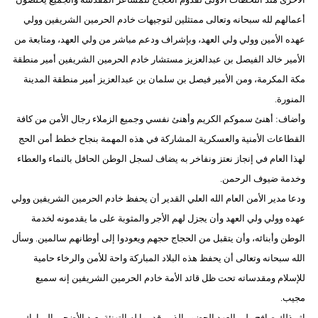
أعمالهم لله سبحانه وتعالى ممتثلين لتوجيهات خادم الحرمين الشريفين وولي
عهده الأمين وولي ولي العهد، وبإشراف ودعم مباشر من ولي العهد، ومتابعة من
الأمير خالد الفيصل بن عبدالعزيز مستشار خادم الحرمين الشريفين أمير منطقة
مكة المكرمة، ومن الأمير فيصل بن سلمان بن عبدالعزيز أمير منطقة المدينة
المنورة.
وأضاف: أهنئ سموكم الكريم وأهنئ نفسي وجميع الزملاء رجال الأمن من كافة
القطاعات الأمنية والعسكرية المشاركة في هذه المهمة بنجاح خطط أمن الحج
لهذا العام في إنجاز نعتز ونفاخر به يضاف لسجل الوطن الحافل بالنماء والعطاء
وخدمة ضيوف الرحمن.
ودعا مدير الأمن العام الله العلي القدير أن يحفظ خادم الحرمين الشريفين وولي
عهده وولي ولي العهد وأن يجزل لهم الأجر والمثوبة على ما يقدمونه لخدمة
الوطن وأبنائه، وأن يتقبل من الحجاج حجهم ويعودوا إلى أوطانهم سالمين. وسأل
الله سبحانه وتعالى أن يحفظ هذه البلاد المباركة واحة للأمن والرخاء حامية
للإسلام ومقدساته تحت ظل قائد الأمة خادم الحرمين الشريفين إنه سميع
مجيب.
إثر ذلك صافح ولي العهد الحضور الذين قدموا له التهنئة بعيد الأضحى المبارك