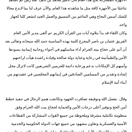
تناغمًا بين الأجهزة كافة مثل ما شاهدته هذا العام، والآن عرف لنا بما لايدع مجالا
للشك أسس النجاح وهي التناغم بين التنسيق والعمل الجيد لنشعر كلنا كجهاز
واحد.
وكان اللقاء قد بدأ بتلاوة آيات من القرآن الكريم. ثم ألقى مدير الأمن العام
الفريق عثمان بن ناصر المحرج كلمة بهذه المناسبة حمد الله سبحانه وتعالى بعد
أن أتم على حجاج بيته الحرام أداء مناسكهم في أجواء روحانية إيمانية يسودها
الأمن والطمأنينة في رعاية وعناية دولة صالحة وقيادة راشدة هيأت لراحتهم
وأمنهم كل الإمكانات بدعم ورعاية دائمة للحرمين الشريفين كانت لاتزال محل
إشادة وتقدير من المسلمين الصادقين في إيمانهم المخلصين في عقيدتهم من
أبناء أمة الإسلام.
وقال: بفضل الله وتوفيقه تضافرت الجهود وتكاتفت همم الرجال في تنفيذ خطط
أمن الحج وتوفير أعلى درجات الأمن والحماية لحجاج بيت الله الحرام وفق
منظومة تكاملية مشرفة وملحوظة من جميع القوات المشاركة من القطاعات
الأمنية والعسكرية وتعاون مشهود من جميع جهات الدولة الحكومية والخدمية
الأخرى منذ اللحظات الأولى لقدوم الحجاج للمشاعر المقدسة والجميع يخلصون