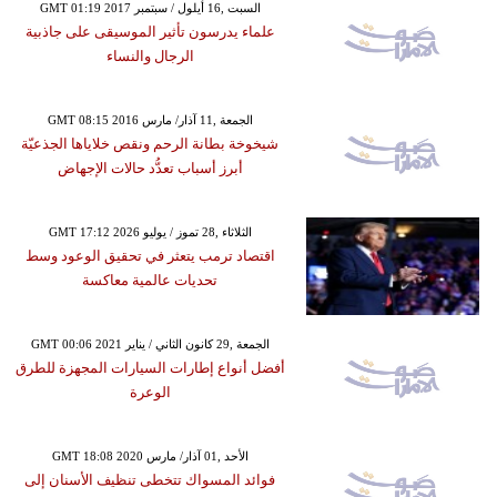
GMT 01:19 2017 السبت ,16 أيلول / سبتمبر
علماء يدرسون تأثير الموسيقى على جاذبية
الرجال والنساء
GMT 08:15 2016 الجمعة ,11 آذار/ مارس
شيخوخة بطانة الرحم ونقص خلاياها الجذعيّة
أبرز أسباب تعدُّد حالات الإجهاض
GMT 17:12 2026 الثلاثاء ,28 تموز / يوليو
اقتصاد ترمب يتعثر في تحقيق الوعود وسط
تحديات عالمية معاكسة
GMT 00:06 2021 الجمعة ,29 كانون الثاني / يناير
أفضل أنواع إطارات السيارات المجهزة للطرق
الوعرة
GMT 18:08 2020 الأحد ,01 آذار/ مارس
فوائد المسواك تتخطى تنظيف الأسنان إلى