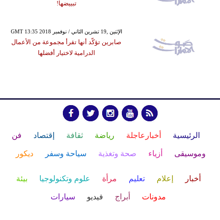
تبييضها!
GMT 13:35 2018 الإثنين ,19 تشرين الثاني / نوفمبر
صابرين تؤكّد أنها تقرأ مجموعة من الأعمال
الدرامية لاختيار أفضلها
الرئيسية
أخبارعاجلة
رياضة
ثقافة
إقتصاد
فن
وموسيقى
أزياء
صحة وتغذية
سياحة وسفر
ديكور
أخبار
إعلام
تعليم
مرأة
علوم وتكنولوجيا
بيئة
مدونات
أبراج
فيديو
سيارات