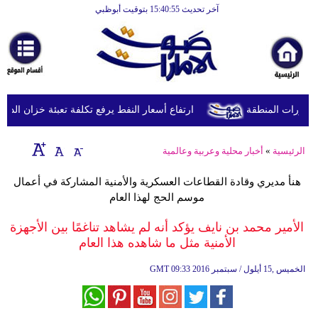
آخر تحديث 15:40:55 بتوقيت أبوظبي
الرئيسية
أخبارعاجلة
رياضة
ثقافة
طورات المنطقة
ارتفاع أسعار النفط يرفع تكلفة تعبئة خزان الديزل في بريطانيا إلى
إقتصاد
الرئيسية
»
أخبار محلية وعربية وعالمية
فن
هنأ مديري وقادة القطاعات العسكرية والأمنية المشاركة في أعمال
وموسيقى
موسم الحج لهذا العام
أزياء
الأمير محمد بن نايف يؤكد أنه لم يشاهد تناغمًا بين الأجهزة
الأمنية مثل ما شاهده هذا العام
صحة
09:33 2016 الخميس ,15 أيلول / سبتمبر
GMT
وتغذية
سياحة