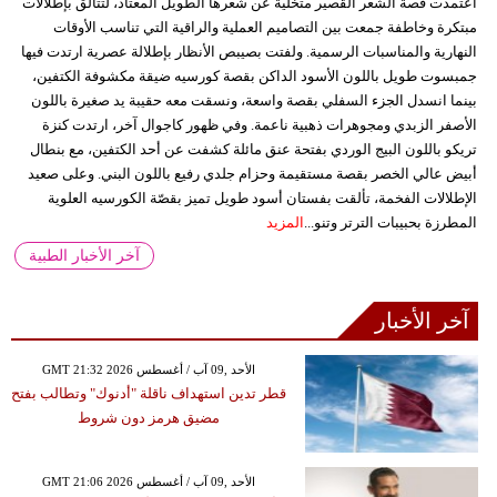
اعتمدت قصة الشعر القصير متخلية عن شعرها الطويل المعتاد، لتتألق بإطلالات
مبتكرة وخاطفة جمعت بين التصاميم العملية والراقية التي تناسب الأوقات
النهارية والمناسبات الرسمية. ولفتت بصيبص الأنظار بإطلالة عصرية ارتدت فيها
جمبسوت طويل باللون الأسود الداكن بقصة كورسيه ضيقة مكشوفة الكتفين،
بينما انسدل الجزء السفلي بقصة واسعة، ونسقت معه حقيبة يد صغيرة باللون
الأصفر الزبدي ومجوهرات ذهبية ناعمة. وفي ظهور كاجوال آخر، ارتدت كنزة
تريكو باللون البيج الوردي بفتحة عنق مائلة كشفت عن أحد الكتفين، مع بنطال
أبيض عالي الخصر بقصة مستقيمة وحزام جلدي رفيع باللون البني. وعلى صعيد
الإطلالات الفخمة، تألقت بفستان أسود طويل تميز بقصّة الكورسيه العلوية
المطرزة بحبيبات الترتر وتنو...
المزيد
آخر الأخبار الطبية
آخر الأخبار
GMT 21:32 2026 الأحد ,09 آب / أغسطس
قطر تدين استهداف ناقلة "أدنوك" وتطالب بفتح
مضيق هرمز دون شروط
GMT 21:06 2026 الأحد ,09 آب / أغسطس