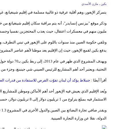
بكين ـ مازن الأسدي
يتمركز الإيغور، وهم أقلية عرقية ذو غالبية مسلمة في إقليم شينغيانغ، غ
مليون منهم في معسكرات اعتقال، حيث يعذب المحتجزين نفسيا وجسدي
وتلقي حكومة الصين منذ سنوات باللوم على الإيغور في تبني التطرف،
يدفع بكين لقمع الإيغور، حيث إن الإقليم يعد موطنا لأهم عناصر المشروع 
ويهدف المشروع ا
التحتية، ويعتبر أحد أهم المشاريع للرئيس الصيني شي جينبنغ، وجزء من 
أقرأ أيضًا :
جنبلاط يؤكد أن لبنان تفوّت الفرص للاستفادة من قدرات ال
ويُعد الإقليم الذي يعيش فيه الإيغور أحد أهم الأماكن وموطن للمشاريع
الاستثمار فيه بمبلغ يتراوح من 1 تريليون دولار إلى 8 تريليون دولار، حسبما قال مركز الدراسات الدولية والاستراتيجية.
الدولة، نقلا عن وزارة التجارة الصينية.