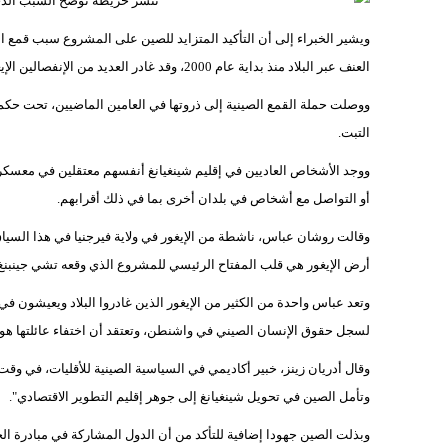
ويشير الخبراء إلى أن التأكيد المتزايد للصين على المشروع سبب قمع الص
العنف عبر البلاد منذ بداية عام 2000، وقد غادر العديد من الإنفصالين الإيغور الصين إلى أماكن مثل
ووصلت حملة القمع الصينية إلى ذروتها في العامين الماضيين، تحت حك
التبت.
ووجد الأشخاص العاديين في إقليم شينغيانغ أنفسهم معتقلين في معس
أو التواصل مع أشخاص في بلدان أخرى بما في ذلك أقرابهم.
وقالت روشان عباس، ناشطة من الإيغور في ولاية فيرجنيا في هذا السيا
أرض الإيغور هي قلب المفتاح الرئيسي للمشروع الذي وقعه تشي جينبنغ"
لسجل حقوق الإنسان الصيني في واشنطن، وتعتقد أن اختفاء عائلتها هو 
وقال أدريان زينز، خبير أكاديمي في السياسية الصينية للأقليات، في وق
وتأمل الصين في تحويل شينغيانغ إلى جوهر إقليم التطوير الاقتصادي".
وبذلت الصين جهودا إضافية للتأكد من أن الدول المشاركة في مبادرة الح