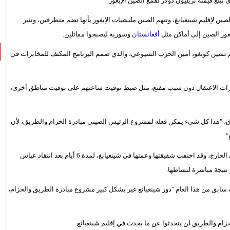
ين لإقليم شينغيانغ، وتتهم الصين مليشيات الإيغور بأنها تضم متطرفين، وتثير
أفغانستان
وسورية ليصبحوا مقاتلين.
م تشين كونغو، أمين الحزب الشيوعي، والذي صمم البرنامج المكثف للمخابرات في
كرات الاعتقال دون سبب مقنع، مثل ضبط توقيت ساعتهم على توقيت مناطق أخرى،
ق، "هذا كل شيء يمكن فعله لمشروع الرئيس الصيني مبادرة الحزام والطريق، لأن
.
وتعد عباس واحدة من الكثير من الإيغور الذين غادروا البلاد ويعيشون في الخارج، وقد اختفت شقيقتها وعمتها في شينغيانغ، لمدة 6 أيام بعد انتقاد عباس
نتيجة مباشرة لنشاطها.
ت سابق من هذا العام "دور شينغيانغ غير بشكل كبير مشروع مبادرة الطريق والحزام،
زام والطريق لن يتحدثوا عن ما يحدث في إقليم شينغيانغ.