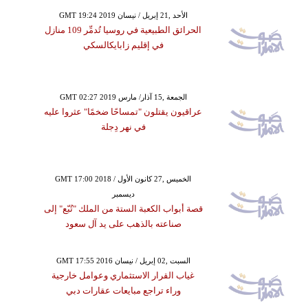
GMT 19:24 2019 الأحد ,21 إبريل / نيسان
الحرائق الطبيعية في روسيا تُدمِّر 109 منازل
في إقليم زابايكالسكي
GMT 02:27 2019 الجمعة ,15 آذار/ مارس
عراقيون يقتلون "تمساحًا ضخمًا" عثروا عليه
في نهر دِجلة
GMT 17:00 2018 الخميس ,27 كانون الأول /
ديسمبر
قصة أبواب الكعبة الستة من الملك "تُبّع" إلى
صناعته بالذهب على يد آل سعود
GMT 17:55 2016 السبت ,02 إبريل / نيسان
غياب القرار الاستثماري وعوامل خارجية
وراء تراجع مبايعات عقارات دبي