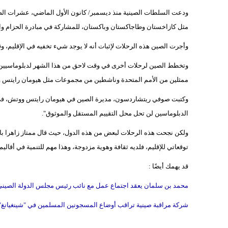
مثل كازاخستان وطاجاكستان وباكستان، للمشاركة في مبادرة الحزام وا
وأجرت الصين هذه الرحلات لإثبات أنه لا يوجد شيء تخفيه في الإقليم،
وتخطط الصين لرحلات أخرى في وقت لاحق من هذا الشهر لدبلوماسيين من 
ممثلين من الأمم المتحدة وناشطين من مجموعات مثل هيومان رايتس وو
وكتبت صوفي ريتشاردسون، مديرة الصين في هيومان رايتس ووتش، في ا
الدبلوماسين لن تحل محل التقييم المستقل والموثوق".
ولكن نجحت هذه الرحلات لبعض من هذه الدول، حيث قال ممتاز زاهرا بال
توقعاتي للإقليم، فلديه ثقافة وهوية مزدوجة، وهذا مهم للتنمية في أقال
قد يهمك أيضًا :
محمد بن سلمان يعقد اجتماع عمل مع نائب رئيس مجلس الدولة الصيني
شركة مراقبة صينية تراقب أوضاع المسجونين المسلمين في "شينغيانغ"