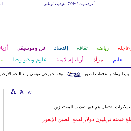
آخر تحديث 17:06:42 بتوقيت أبوظبي
ال
عاجلة
رياضة
ثقافة
إقتصاد
فن وموسيقى
أزياء
تعليم
مرأة
أزياء إسلامية
علوم وتكنولوجيا
بي
وفاة خورخي ميسي والد النجم الأرجنتيني ب
سكرات اعتقال يتم فيها تعذيب المحتجزين
قيمته تريليون دولار لقمع الصين الإيغور