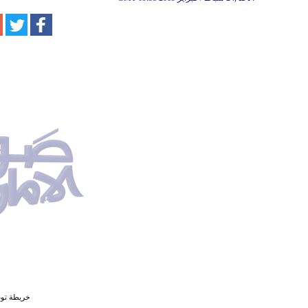
خريطة توض