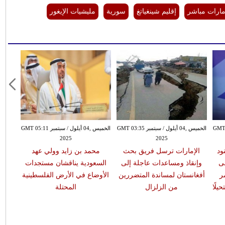
امارات مباشر
إقليم شينغياتغ
سورية
مليشيات الإيغور
بتمبر GMT 02:30
الخميس ,04 أيلول / سبتمبر GMT 03:35
الخميس ,04 أيلول / سبتمبر GMT 05:11
2025
2025
ود
الإمارات ترسل فريق بحث
محمد بن زايد وولي عهد
لى
وإنقاذ ومساعدات عاجلة إلى
السعودية يناقشان مستجدات
ر
أفغانستان لمساندة المتضررين
الأوضاع في الأرض الفلسطينية
يلًا
من الزلزال
المحتلة