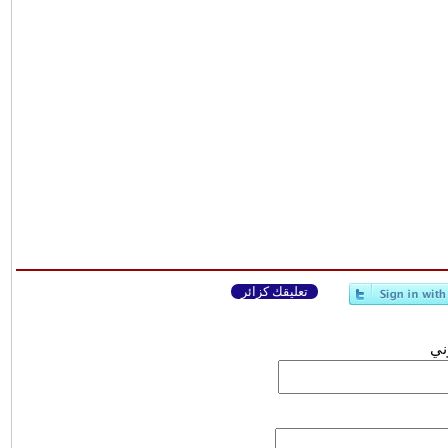
تعليقك كزائر
وني