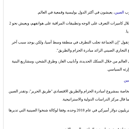
رب
الصين
، يعيشون في أكثر الدول بوليسية وقمعية في العالم.
وذكر موقع "بيزنس إنسايدر"، أنه يتم مراقبة سكان إقليم شينغياتغ من خلال كاميرات التعرف على الوجه وتطبيقات المراقبة على هواتفهم، ويعيش نحو 2
ا.
 وتقول "إن الجماعة تجلب التطرف في منطقة وسط آسيا، ولكن يوجد سبب آخر
التجاري الصيني الرائد مبادرة الحزام والطريق".
لذي ظهر في عام 2013، إلى ربط بكين بـ70 دولة حول العالم من خلال السكك الحديدة، وأنابيب الغاز، وطرق الشحن، ومشاريع البنية
إرثه السياسي.
صين
 الخاصة بمشروع امبادرة الحزام والطريق الاقتصادي "طريق الحرير"، وتقدر الصين
ويقدر صافي تجارة البضائع بين الصين والدول الأخرى في المشروع 1.3 تريليون دولار أميركي في عام 2018 وحده، وفقا لوكالة شنخوا الصينية التي تديرها