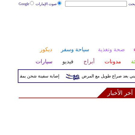
بحث
صوت الإمارات
Google
صحة وتغذية
سياحة وسفر
ديكور
ئة
مدونات
أبراج
فيديو
سيارات
عد صراع طويل مع المرض
إصابة سفينة شحن بمقذوف مجهول قرب سو
آخر الأخبار