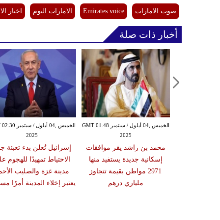
صوت الامارات
Emirates voice
الامارات اليوم
اخبار ال
أخبار ذات صلة
الخميس ,04 أيلول / سبتمبر GMT 01:16
الخميس ,04 أيلول / سبتمبر GMT 01:48
الخميس ,04 أيلول / س
2025
2025
20
تي وولي العهد
محمد بن راشد يقر موافقات
إسرائيل تُعلن بدء تعبئة جن
قشان تطورات
إسكانية جديدة يستفيد منها
الاحتياط تمهيدًا للهجوم ع
سطين ويبحثان
2971 مواطن بقيمة تتجاوز
مدينة غزة والصليب الأحم
ات الثنائية
ملياري درهم
يعتبر إخلاء المدينة أمرًا مستح