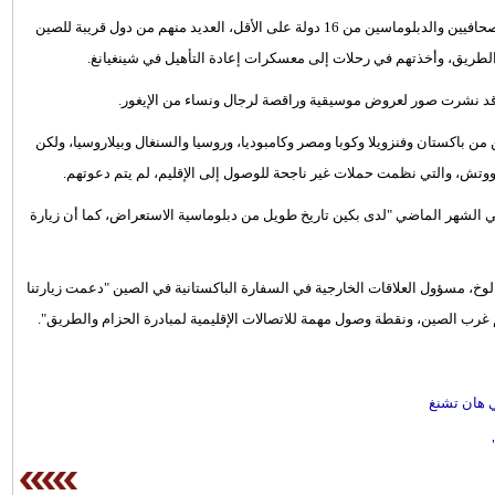
ودعت السلطات الصينية منذ ديسمبر/ كانون الأول الماضي، عشرات الصحافيين والدبلوماسين من 16 دولة على الأقل، العديد منهم من دول قريبة للصين
لطريق، وأخذتهم في رحلات إلى معسكرات إعادة التأهيل في شينغيانغ.
 وقد نشرت صور لعروض موسيقية وراقصة لرجال ونساء من الإيغور.
باكستان وفنزويلا وكوبا ومصر وكامبوديا، وروسيا والسنغال وبيلاروسيا، ولكن
تش، والتي نظمت حملات غير ناجحة للوصول إلى الإقليم، لم يتم دعوتهم.
لشهر الماضي "لدى بكين تاريخ طويل من دبلوماسية الاستعراض، كما أن زيارة
وخ، مسؤول العلاقات الخارجية في السفارة الباكستانية في الصين "دعمت زيارتنا
يم غرب الصين، ونقطة وصول مهمة للاتصالات الإقليمية لمبادرة الحزام والطريق".
 هان تشنغ