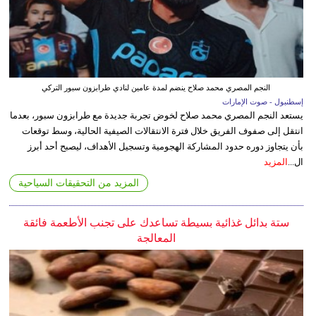
النجم المصري محمد صلاح ينضم لمدة عامين لنادي طرابزون سبور التركي
إسطنبول - صوت الإمارات
يستعد النجم المصري محمد صلاح لخوض تجربة جديدة مع طرابزون سبور، بعدما
انتقل إلى صفوف الفريق خلال فترة الانتقالات الصيفية الحالية، وسط توقعات
بأن يتجاوز دوره حدود المشاركة الهجومية وتسجيل الأهداف، ليصبح أحد أبرز
ال...
المزيد
المزيد من التحقيقات السياحية
ستة بدائل غذائية بسيطة تساعدك على تجنب الأطعمة فائقة
المعالجة