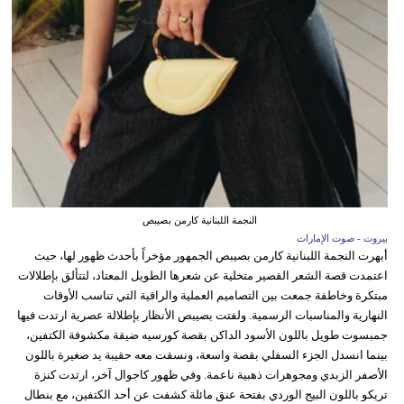
النجمة اللبنانية كارمن بصيبص
بيروت - صوت الإمارات
أبهرت النجمة اللبنانية كارمن بصيبص الجمهور مؤخراً بأحدث ظهور لها، حيث
اعتمدت قصة الشعر القصير متخلية عن شعرها الطويل المعتاد، لتتألق بإطلالات
مبتكرة وخاطفة جمعت بين التصاميم العملية والراقية التي تناسب الأوقات
النهارية والمناسبات الرسمية. ولفتت بصيبص الأنظار بإطلالة عصرية ارتدت فيها
جمبسوت طويل باللون الأسود الداكن بقصة كورسيه ضيقة مكشوفة الكتفين،
بينما انسدل الجزء السفلي بقصة واسعة، ونسقت معه حقيبة يد صغيرة باللون
الأصفر الزبدي ومجوهرات ذهبية ناعمة. وفي ظهور كاجوال آخر، ارتدت كنزة
تريكو باللون البيج الوردي بفتحة عنق مائلة كشفت عن أحد الكتفين، مع بنطال