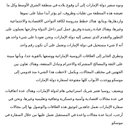
ونوه سفير دولة الإمارات إلى أن وقوع بلاده في منطقة الشرق الأوسط وكل ما
تعيشه هذه المنطقة من تقلبات وظروف، لم يؤثر أبدا سلبا على نموها
وازدهارها، ويتابع: هناك خطط مدروسة لكافة النواحي الاقتصادية والاجتماعية
وغيرها، وهناك قيادة رشيدة وفريق عمل كبير داخل الدولة وخارجها يعملون على
التطور والتقدم الذي تسعى إليه دولة الإمارات، ونحن تعودنا على شيء واحد هو
أنه لا شيء مستحيل في دولة الإمارات ونعمل على أن نكون رقم واحد.
وتطرق الجابر إلى العلاقات الروسية الإماراتية ووصفها بالقوية جدا، وبأنها مبينة
على الثقة والمصالح المشتركة والاحترام وتبادل المنفعة، وهناك تعاون بين
الجهتين في مختلف المجالات، ويكمل: لاحظت هذا الشيء منذ قدومي إلى
موسكو ووجدت الأبواب كلها مفتوحة لسفارة دولة الإمارات.
ويضيف: روسيا تعتبر شريك استراتيجي هام لدولة الإمارات، وهناك عدة اتفاقيات
في عدة مجالات اقتصادية وأمنية وعسكرية وثقافية وتعليمية وغيرها، ونحن في
سفارة الإمارات نعمل جاهدين لتوثيق هذه العلاقات والوصول بها إلى مجالات
أرحب، لدينا عدة مجالات واعدة في المستقبل نعمل عليها من خلال السفارة في
موسكو.