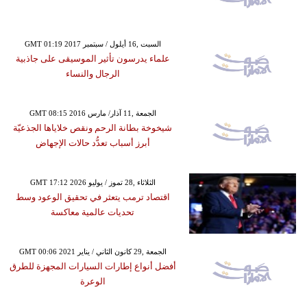
GMT 01:19 2017 السبت ,16 أيلول / سبتمبر
علماء يدرسون تأثير الموسيقى على جاذبية
الرجال والنساء
GMT 08:15 2016 الجمعة ,11 آذار/ مارس
شيخوخة بطانة الرحم ونقص خلاياها الجذعيّة
أبرز أسباب تعدُّد حالات الإجهاض
GMT 17:12 2026 الثلاثاء ,28 تموز / يوليو
اقتصاد ترمب يتعثر في تحقيق الوعود وسط
تحديات عالمية معاكسة
GMT 00:06 2021 الجمعة ,29 كانون الثاني / يناير
أفضل أنواع إطارات السيارات المجهزة للطرق
الوعرة