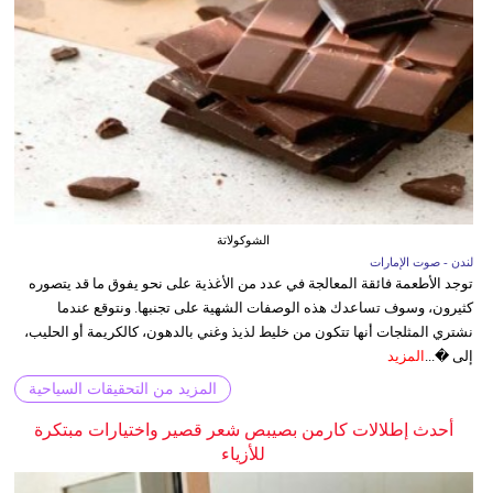
الشوكولاتة
لندن - صوت الإمارات
توجد الأطعمة فائقة المعالجة في عدد من الأغذية على نحو يفوق ما قد يتصوره
كثيرون، وسوف تساعدك هذه الوصفات الشهية على تجنبها. ونتوقع عندما
نشتري المثلجات أنها تتكون من خليط لذيذ وغني بالدهون، كالكريمة أو الحليب،
إلى �...
المزيد
المزيد من التحقيقات السياحية
أحدث إطلالات كارمن بصيبص شعر قصير واختيارات مبتكرة
للأزياء