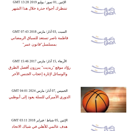
GMT 13:28 2019 الإثنين ,01 تموز / يوليو
تنتظرك أجواء حذرة خلال هذا الشهر
GMT 07:43 2018 السبت ,03 آذار/ مارس
فاطمة ناصر تستعد للسباق الرمضاني
بمسلسل"قانون عمر"
GMT 15:46 2017 الأربعاء ,15 آذار/ مارس
روّاد موقع "ريديت" يبرزون أفضل الطرق
والوسائل لإثارة إعجاب الجنس الآخر
GMT 04:01 2024 الخميس ,07 آذار/ مارس
الدوري الأميركي للسلة يعود إلى أبوظبي
GMT 03:11 2018 الإثنين ,05 شباط / فبراير
هدف عالمي للأهلي في شباك الاتحاد