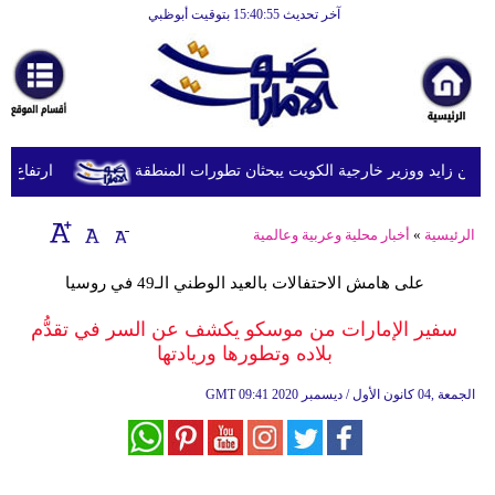
آخر تحديث 15:40:55 بتوقيت أبوظبي
الرئيسية
أخبارعاجلة
رياضة
ثقافة
بن زايد ووزير خارجية الكويت يبحثان تطورات المنطقة
ارتفاع أسعار ال
إقتصاد
الرئيسية
»
أخبار محلية وعربية وعالمية
فن
على هامش الاحتفالات بالعيد الوطني الـ49 في روسيا
وموسيقى
سفير الإمارات من موسكو يكشف عن السر في تقدُّم
أزياء
بلاده وتطورها وريادتها
صحة
09:41 2020 الجمعة ,04 كانون الأول / ديسمبر
GMT
وتغذية
سياحة