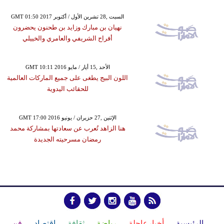
GMT 01:50 2017 السبت ,28 تشرين الأول / أكتوبر
نهيان بن مبارك وزايد بن طحنون يحضرون
أفراح الشريفي والعامري والخييلي
GMT 10:11 2016 الأحد ,15 أيار / مايو
اللون البيج يطغى على جميع الماركات العالمية
للحقائب اليدوية
GMT 17:00 2016 الإثنين ,27 حزيران / يونيو
هنا الزاهد تُعرب عن سعادتها بمشاركة محمد
رمضان مسرحيته الجديدة
الرئيسية
أخبارعاجلة
رياضة
ثقافة
إقتصاد
فن