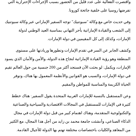
واقتصرت الفعالية على عدد قليل من الحضور بسبب الإجراءات الإحترازية التي
مدوَّنات
تفرضها روسيا على خلفية جائحة كورونا.
أبراج
وفي حديث خاص مع وكالة "سبوتنيك" توجه السفير الإماراتي عبر وكالة سبوتنيك
إلى الشعب والقيادة الإماراتية بأحر التهاني بمناسبة العيد الوطني لدولة
فيديو
الإمارات، وكذلك إلى كل المقيمين في دولة الإمارات.
سيارات
وكشف الجابر عن السر في تقدم الإمارات وتطورها وريادتها على مستوى
المنطقة وهو رؤية القيادة الإماراتية لنجاح هذه الدولة، والأمن والأمان الذي يسود
الإمارات، ويكمل: لو بحثت الآن فستجد أكثر من 200 جنسية من حول العالم تقيم
في دولة الإمارات، والسبب هو القوانين والأنظمة المعمول بها هناك، وتوفر
الحياة الكريمة والمناسبة للمواطن والمقيم.
وعن المستقبل بالنسبة للإمارات العربية المتحدة يقول السفير: هناك خطط
كثيرة في الإمارات للمستقبل في المجالات الاقتصادية والسياحية والصناعية
والتكنولوجية المتقدمة، وهناك اهتمام كبير من قبل دولة الإمارات في مجال
الذكاء الصناعي، وأنشئت جامعة محمد بن زايد من أجل هذا المجال، مع الكثير
من المعاهد والكليات باختصاصات مختلفة تهتم بها الدولة للأجيال القادمة.