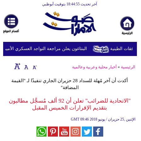
آخر تحديث 18:44:55 بتوقيت أبوظبي
الرئيسية
أخبارعاجلة
رياضة
ثقافة
البنتاغون يعلن مراجعة التواجد العسكري الأميركي في
إقتصاد
الرئيسية
»
أخبار محلية وعربية وعالمية
فن
أكدت أن آخر مُهلة للسداد 28 حزيران الجاري تنفيذًا لـ "القيمة
وموسيقى
المضافة"
أزياء
"الاتحادية للضرائب" تعلن أن 92 ألف مُسجَّل مطالبون
بتقديم الإقرارات الخميس المقبل
صحة
09:46 2018 الإثنين ,25 حزيران / يونيو
GMT
وتغذية
سياحة