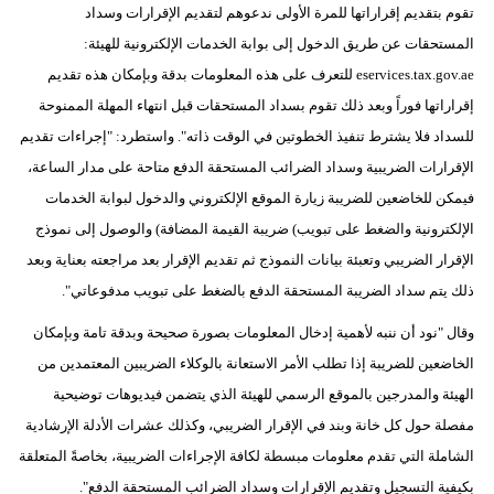
تقوم بتقديم إقراراتها للمرة الأولى ندعوهم لتقديم الإقرارات وسداد
المستحقات عن طريق الدخول إلى بوابة الخدمات الإلكترونية للهيئة:‏
eservices.tax.gov.ae للتعرف على هذه المعلومات بدقة وبإمكان هذه تقديم
إقراراتها فوراً وبعد ذلك تقوم بسداد المستحقات قبل انتهاء المهلة الممنوحة
للسداد فلا يشترط تنفيذ الخطوتين في الوقت ذاته". واستطرد: "إجراءات تقديم
الإقرارات الضريبية وسداد الضرائب المستحقة الدفع متاحة على مدار الساعة،
فيمكن للخاضعين للضريبة زيارة الموقع الإلكتروني والدخول لبوابة الخدمات
الإلكترونية والضغط على تبويب) ضريبة القيمة المضافة) والوصول إلى نموذج
الإقرار الضريبي وتعبئة بيانات النموذج ثم تقديم الإقرار بعد مراجعته بعناية وبعد
ذلك يتم سداد الضريبة المستحقة الدفع بالضغط على تبويب مدفوعاتي".
وقال "نود أن ننبه لأهمية إدخال المعلومات بصورة صحيحة وبدقة تامة وبإمكان
الخاضعين للضريبة إذا تطلب الأمر الاستعانة بالوكلاء الضريبين المعتمدين من
الهيئة والمدرجين بالموقع الرسمي للهيئة الذي يتضمن فيديوهات توضيحية
مفصلة حول كل خانة وبند في الإقرار الضريبي، وكذلك عشرات الأدلة الإرشادية
الشاملة التي تقدم معلومات مبسطة لكافة الإجراءات الضريبية، بخاصةً المتعلقة
بكيفية التسجيل وتقديم الإقرارات وسداد الضرائب المستحقة الدفع".