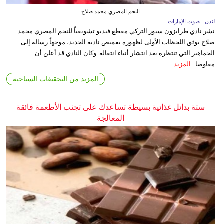
النجم المصري محمد صلاح
لندن - صوت الإمارات
نشر نادي طرابزون سبور التركي مقطع فيديو تشويقياً للنجم المصري محمد
صلاح يوثق اللحظات الأولى لظهوره بقميص ناديه الجديد، موجهاً رسالة إلى
الجماهير التي تنتظره بعد انتشار أنباء انتقاله. وكان النادي قد أعلن أن
مفاوضا...
المزيد
المزيد من التحقيقات السياحية
ستة بدائل غذائية بسيطة تساعدك على تجنب الأطعمة فائقة
المعالجة