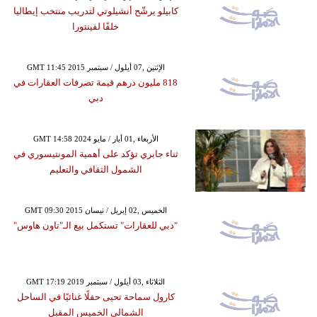
كابيلو يرشّح أنشيلوتي لتدريب منتخب إيطاليا
خلفًا لفينتورا
GMT 11:45 2015 الإثنين ,07 أيلول / سبتمبر
818 مليون درهم قيمة تصرفات العقارات في
دبي
GMT 14:58 2024 الأربعاء ,01 أيار / مايو
ثناء جابري تؤكد على أهمية المونتيسوري في
الشمول الثقافي والتعليم
GMT 09:30 2015 الخميس ,02 إبريل / نيسان
"دبي للعقارات" تستكمل بيع الـ"تاون هاوس"
GMT 17:19 2019 الثلاثاء ,03 أيلول / سبتمبر
كارول سماحة تحيى حفلًا غنائيًا في الساحل
الشمالي الخميس المقبل