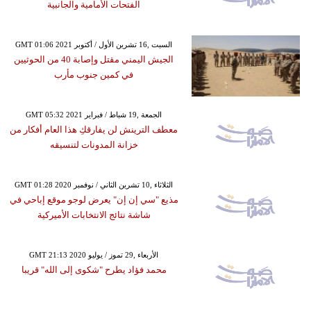
الفتحات الأمامية والجانبية
GMT 01:06 2021 السبت ,16 تشرين الأول / أكتوبر
الجيش اليمني مقتل وإصابة 40 من الحوثيين
في كمين جنوب مأرب
GMT 05:32 2021 الجمعة ,19 شباط / فبراير
معطف الترينش لن يفارقكِ هذا العام أفكار من
خزانة المدونات لتنسيقه
GMT 01:28 2020 الثلاثاء ,10 تشرين الثاني / نوفمبر
مذيع "سي إن إن" يعرض لوجو موقع إباحي في
شاشة نتائج الانتخابات الأميركية
GMT 21:13 2020 الأربعاء ,29 تموز / يوليو
محمد فؤاد يطرح "شكوى إلى الله" قريبا