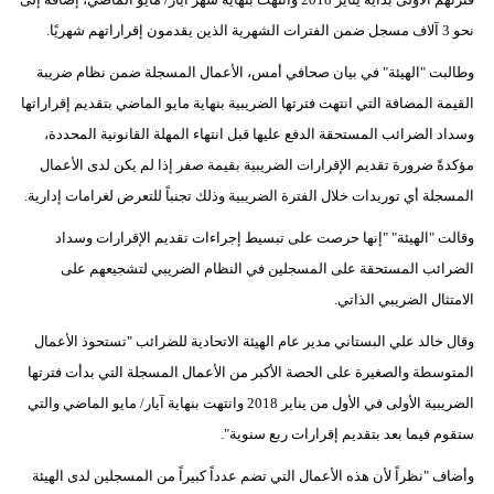
مدوَّنات
نحو 3 آلاف مسجل ضمن الفترات الشهرية الذين يقدمون إقراراتهم شهريًا.
أبراج
وطالبت "الهيئة" في بيان صحافي أمس، الأعمال المسجلة ضمن نظام ضريبة
القيمة المضافة التي انتهت فترتها الضريبية بنهاية مايو الماضي بتقديم إقراراتها
فيديو
وسداد الضرائب المستحقة الدفع عليها قبل انتهاء المهلة القانونية المحددة،
سيارات
مؤكدةً ضرورة تقديم الإقرارات الضريبية بقيمة صفر إذا لم يكن لدى الأعمال
المسجلة أي توريدات خلال الفترة الضريبية وذلك تجنباً للتعرض لغرامات إدارية.
وقالت "الهيئة" "إنها حرصت على تبسيط إجراءات تقديم الإقرارات وسداد
الضرائب المستحقة على المسجلين في النظام الضريبي لتشجيعهم على
الامتثال الضريبي الذاتي.
وقال خالد علي البستاني مدير عام الهيئة الاتحادية للضرائب "تستحوذ الأعمال
المتوسطة والصغيرة على الحصة الأكبر من الأعمال المسجلة التي بدأت فترتها
الضريبية الأولى في الأول من يناير 2018 وانتهت بنهاية آيار/ مايو الماضي والتي
ستقوم فيما بعد بتقديم إقرارات ربع سنوية".
وأضاف "نظراً لأن هذه الأعمال التي تضم عدداً كبيراً من المسجلين لدى الهيئة