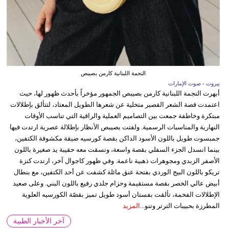
النجمة اللبنانية كارمن بصيبص
بيروت - صوت الإمارات
أبهرت النجمة اللبنانية كارمن بصيبص الجمهور مؤخراً بأحدث ظهور لها، حيث
اعتمدت قصة الشعر القصير متخلية عن شعرها الطويل المعتاد، لتتألق بإطلالات
مبتكرة وخاطفة جمعت بين التصاميم العملية والراقية التي تناسب الأوقات
النهارية والمناسبات الرسمية. ولفتت بصيبص الأنظار بإطلالة عصرية ارتدت فيها
جمبسوت طويل باللون الأسود الداكن بقصة كورسيه ضيقة مكشوفة الكتفين،
بينما انسدل الجزء السفلي بقصة واسعة، ونسقت معه حقيبة يد صغيرة باللون
الأصفر الزبدي ومجوهرات ذهبية ناعمة. وفي ظهور كاجوال آخر، ارتدت كنزة
تريكو باللون البيج الوردي بفتحة عنق مائلة كشفت عن أحد الكتفين، مع بنطال
أبيض عالي الخصر بقصة مستقيمة وحزام جلدي رفيع باللون البني. وعلى صعيد
الإطلالات الفخمة، تألقت بفستان أسود طويل تميز بقصّة الكورسيه العلوية
المطرزة بحبيبات الترتر وتنو...
المزيد
آخر الأخبار الطبية