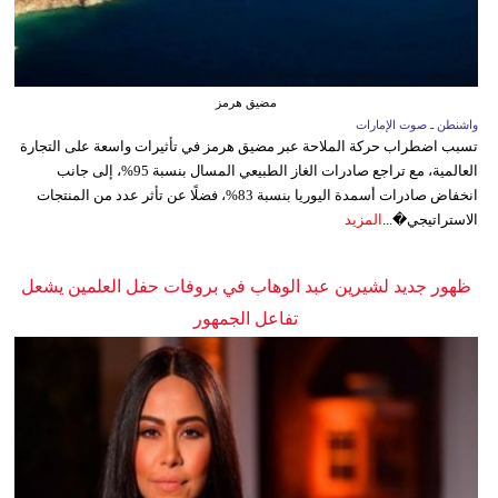
مضيق هرمز
واشنطن ـ صوت الإمارات
تسبب اضطراب حركة الملاحة عبر مضيق هرمز في تأثيرات واسعة على التجارة
العالمية، مع تراجع صادرات الغاز الطبيعي المسال بنسبة 95%، إلى جانب
انخفاض صادرات أسمدة اليوريا بنسبة 83%، فضلًا عن تأثر عدد من المنتجات
الاستراتيجي�...
المزيد
ظهور جديد لشيرين عبد الوهاب في بروفات حفل العلمين يشعل
تفاعل الجمهور