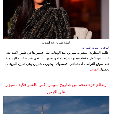
الفنانة شيرين عبد الوهاب
القاهرة - صوت الإمارات
أطلت المطربة المصرية شيرين عبد الوهاب على جمهورها في ظهور لافت بعد
غياب، من خلال مقطع فيديو نشره الملحن عزيز الشافعي عبر صفحته الرسمية
على موقع التواصل الاجتماعي "فيسبوك". وظهرت شيرين وهي تجري البروفات
لحفلها...
المزيد
ارتطام جزء ضخم من صاروخ سبيس إكس بالقمر فكيف سيؤثر
على الأرض