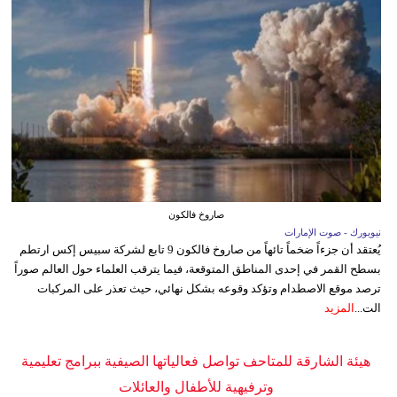
صاروخ فالكون
نيويورك - صوت الإمارات
يُعتقد أن جزءاً ضخماً تائهاً من صاروخ فالكون 9 تابع لشركة سبيس إكس ارتطم
بسطح القمر في إحدى المناطق المتوقعة، فيما يترقب العلماء حول العالم صوراً
ترصد موقع الاصطدام وتؤكد وقوعه بشكل نهائي، حيث تعذر على المركبات
الت...
المزيد
هيئة الشارقة للمتاحف تواصل فعالياتها الصيفية ببرامج تعليمية
وترفيهية للأطفال والعائلات