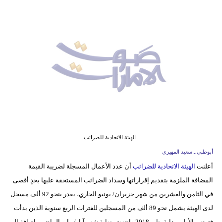
وسفر
ديكور
أخبار
إعلام
تعليم
مرأة
أزياء
الهيئة الاتحادية للضرائب
إسلامية
أبوظبي ـ سعيد المهيري
أعلنت
الهيئة الاتحادية للضرائب
أن عدد الأعمال المسجلة لضريبة القيمة
علوم
المضافة الملزمة بتقديم إقراراتها وسداد الضرائب المستحقة عليها بحدٍ أقصى
وتكنولوجيا
في الثامن والعشرين من شهر حزيران/ يونيو الجاري، يقدر بنحو 92 ألف مسجل
بيئة
لدى الهيئة يشمل نحو 89 ألف من المسجلين للفترات الربع سنوية الذين بدأت
فترتهم الأولى بداية يناير 2018 وانتهت بنهاية شهر آيار/ مايو الماضي، إضافة إلى