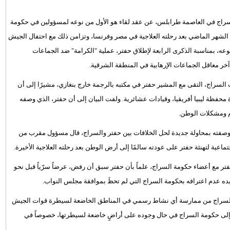
السراج في العاصمة طرابلس، عن عقد لقاء هو الأول من نوعه لمسؤولين في حكومة
ته الشهر الماضي بعد رحلته العلاجية في مصر وفرنسا، وتزامن ذلك مع احتفال الجيش
ه، بمناسبة الذكرى الرابعة لإطلاق حفتر، عملية "الكرامة" ضد الجماعات
آخر معاقل الجماعات الإرهابية في المنطقة الشرقية.
السراج، التقى مع المشير حفتر في مكتبه بالرجمة خارج بنغازي، مشيرًا إلى أن
حفظة ليبيا أفريقيا، وقيادات عشائرية. ولفت البيان إلى أن حفتر، الذي وصفه
وم ومشكلات الوطن.
 وصفته بمحاولة جديدة لحل الخلافات بين حفتر والسراج، قال مسؤول مقرب من
ماعية لتهنئة حفتر على عودته سالمًا إلى أرض الوطن بعد رحلته العلاجية الأخيرة.
تر مع أعضاء حكومة السراج، علماً بأن حفتر سبق أن رفض، عرضاً سرّياً قبل نحو
ه عدم اعترافه بحكومة السراج التي لم تحظَ بموافقة مجلس النواب.
 السراج من ممارسة أي نشاط رسمي في المناطق الخاضعة لسيطرة قوات الجيش
إلى حكومة السراج في حال وجوده على أراضٍ خاضعة لسيطرتها، خصوصاً في