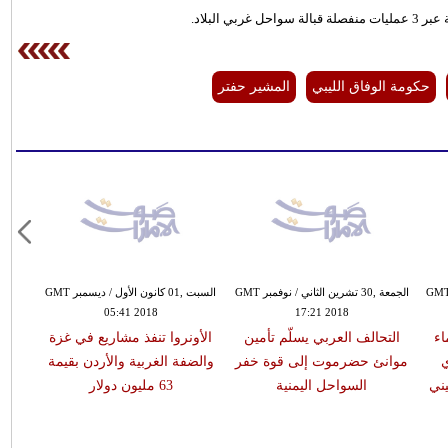
حكومة الوفاق الليبي
المشير حفتر
ة ,30 تشرين الثاني / نوفمبر GMT
الجمعة ,30 تشرين الثاني / نوفمبر GMT
السبت ,01 كانون الأول / ديسمبر GMT
05:41 2018
17:21 2018
اء
التحالف العربي يسلّم تأمين
الأونروا تنفذ مشاريع في غزة
ي
موانئ حضرموت إلى قوة خفر
والضفة الغربية والأردن بقيمة
ني
السواحل اليمنية
63 مليون دولار