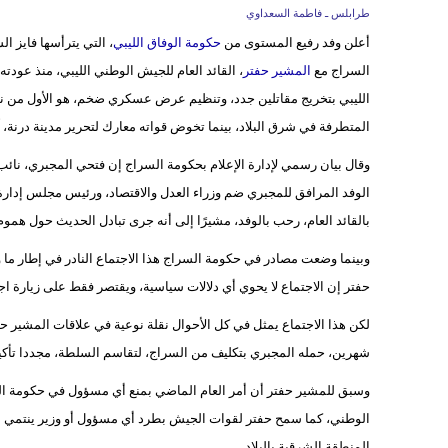
طرابلس ـ فاطمة السعداوي
أعلن وفد رفيع المستوى من
حكومة الوفاق الليبي
، التي يترأسها فايز 
السراج مع
المشير حفتر
، القائد العام للجيش الوطني الليبي، منذ عود
الليبي بتخريج مقاتلين جدد، وتنظيم عرض عسكري ضخم، هو الأول من نوع
المتطرفة في شرق البلاد، بينما تخوض قواته معارك لتحرير مدينة درنة، 
وقال بيان رسمي لإدارة الإعلام بحكومة السراج إن فتحي المجبري، نائب 
الوفد المرافق للمجبري ضم وزراء العدل والاقتصاد، ورئيس مجلس إدارة م
بالقائد العام، رحب بالوفد، مشيرًا إلى أنه جرى تبادل الحديث حول هم
وبينما وضعت مصادر في حكومة السراج هذا الاجتماع النادر في إطار ما
حفتر إن الاجتماع لا يحوي أي دلالات سياسية، ويقتصر فقط على زيارة اجت
لكن هذا الاجتماع يمثل في كل الأحوال نقلة نوعية في علاقات المشير حف
شهرين، حمله المجبري بتكليف من السراج، لتقاسم السلطة، مجددا تأكيد
وسبق للمشير حفتر أن أمر العام الماضي بمنع أي مسؤول في حكومة
الوطني، كما سمح حفتر لقوات الجيش بطرد أي مسؤول أو وزير ينتمي 
المنطقة الشرقية بالبلاد.