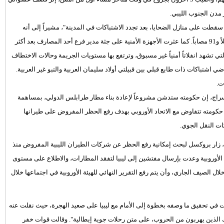
مدن الجنوب الليبي.
طت على منازل الضحايا، بعد تجدد الاشتباكات في المدينة"، مشيراً إلى أنه
استقبل منذ اندلاع الاشتباكات القبلية طيلة الأشهر الثلاثة الماضية 23 قتيلاً و91 مصاباً. كما عثرت الأجهزة الأمنية على جثة مدير فرع أحد المصارف بعد أكثر
لتي تشهد انفلاتاً أمنياً غير مسبوق، وترتفع بها مستويات الجريمة وحالات الاختطاف
اشتباكات ذات طابع قبلي بين قبيلتي أولاد سليمان العربية والتبو غير العربية.
سراج، إن حكومته ستدشن مشروعاً لإعادة بناء مطار طرابلس الدولي، بمساهمة
 حكومته تتفاوض مع الاتحاد الأوروبي بهدف رفع الحظر المفروض على طيرانها
، زار بروكسل لبحث إمكانية رفع الحظر عن شركات الطيران الليبية المفروض منذ
 الأوروبية وعدت بإرسال مفتشين إلى ليبيا لتفقد المطارات، والاطلاع على مستوى
لال الصيف الجاري، وأن يتم رفع التقرير النهائي للهيئة الأوروبية في اجتماعها خلال
نجحت في تحقيق ما وصفه بخطوة إلى الأمام مع ليبيا على صعيد الهجرة، حيث نقلت عنه
ولئك الذين يهربون من الحروب، على متن رحلات جوية إيطالية". وقالت قوات خفر