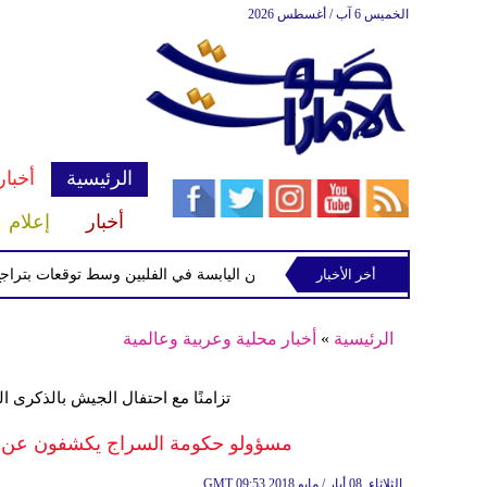
الخميس 6 آب / أغسطس 2026
الرئيسية
أخبار
أخبار
إعلام
أخر الأخبار
ة الاستوائية "مايماي" تقترب من اليابسة في الفلبين وسط توقعات بتراجع قوتها
الرئيسية
»
أخبار محلية وعربية وعالمية
تزامنًا مع احتفال الجيش بالذكرى ا
مسؤولو حكومة السراج يكشفون عن تنظي
09:53 2018 الثلاثاء ,08 أيار / مايو
GMT