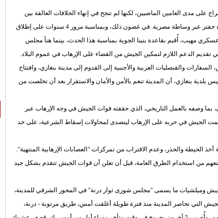
على مدى العامين الماضيين، لكنها لم تنجح في إنهاء الخلافات العالقة بين
الطرفين، رغم التلويح باقتراب اتفاقهما على إعادة توحيد الجيش، بقيادة حفتر عبر وساطة مصرية. في غضون ذلك، وبمناسبة مرور 4 سنوات على إطلاق
ي مهيب، أُقيم بقاعدة بنينا الجوية بمناسبة هذا الحدث، بينما هنأ مجلس
في تقديم الدعم اللازم لتمكين الجيش من القضاء على الإرهاب في عموم البلاد.
سفارات والقنصليات العربية والأجنبية إلى القدوم إلى مدينة بنغازي، وافتتاح
ئيس بلدية بنغازي، أن المدينة تنعم بالأمن والأمان والاستقرار بعد أن تخلصت من
ان، بما وصفه بالعمل التاريخي، الذي حققته قوات الجيش في وجه الإرهاب عبر
مته دعمت الجيش في حربه على الإرهاب ليتصدى لمحاولات إسقاط الشرعية، على حد
خذ الحيطة والحذر، وعدم الاقتراب من تمركزات "العصابات الإرهابية المنتهية".
منعهم من استخدام الطرق العامة، قبل أن تعلن أن قوات الجيش تتقدم بشكل جيد
 الجيش وميلشيات ما يسمى "مجلس شورى ثوار درنة" في المحور الشرقي للمدينة،
رين. مشيرةً إلى أن قوات الجيش التي تحاصر المدينة منذ فترة طويلة أغلقت أمس، طريق مرتوبة - درنة،
الواقعة جنوب شرقي المدينة. كما لقي 3 أطفال من عائلة واحدة مصرعهم، وأُصيب 5 آخرون بجروح في وقت متأخر مساء أول من أمس، إثر قصف عشوائي