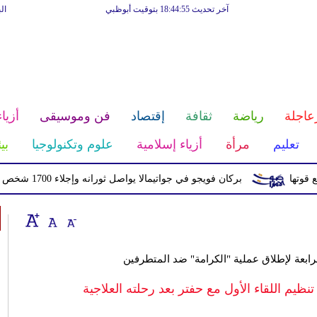
آخر تحديث 18:44:55 بتوقيت أبوظبي
ال
عاجلة
رياضة
ثقافة
إقتصاد
فن وموسيقى
أزياء
تعليم
مرأة
أزياء إسلامية
علوم وتكنولوجيا
بي
بركان فويجو في جواتيمالا يواصل ثورانه وإجلاء 1700 شخص بسبب الرماد والتدفقات الطينية
لرابعة لإطلاق عملية "الكرامة" ضد المتطرفين
م اللقاء الأول مع حفتر بعد رحلته العلاجية