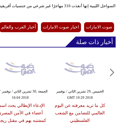
السواحل الليبية إنها أنقذت 316 مهاجرًا غير شرعي من جنسيات أفريقية عبر 3 عمليات منفصلة قبالة سواحل غربي البلاد.
صوت الامارات
اخبار صوت الامارات
أخبار العرب والعالم
أخبار ذات صلة
,29 تشرين الثاني / نوفمبر
الخميس ,29 تشرين الثاني / نوفمبر
الجمع
16:04 2018
GMT 19:29 2018
GMT 16:
ل حكومي في
كل ما تريد معرفته عن اليوم
الإدعاء الإيطالي يحدد اسم
 يدعو الاتحاد
العالمي للتضامن مع الشعب
أعضاء في الأمن المصر
عادة بعثته
الفلسطيني
كمشتبه بهم في مقتل ريجي