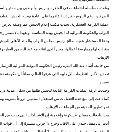
وعُقدت سلسلة اجتماعات في القاهرة وباريس وأبوظبي بين حفتر والسراج 
عملية الكرامة العسكرية، تحدث مكتب إعلام الجيش عما وصفه بعرض عسكر
النواب والحكومة الموالية له الجيش بهذه المناسبة، وتعهدا بالاستمرار 
ودعا المستشار عقيلة صالح، رئيس مجلس النواب والقائد الأعلى للجيش، ال
مقرات لها وممارسة أعمالها، معتبراً لدى لقائه مع عبد الرحمن العبار، ر
الإرهاب.
من جانبه، أشاد عبد الله الثني، رئيس الحكومة المؤقتة الموالية للبرلم
تصديها لأكبر التنظيمات الإرهابية التي عرفها العالم، معلناً أن حكو
تعبيره.
وجددت غرفة عمليات الكرامة التابعة للجيش طلبها من سكان مدينة درنة أ
كما دعت إلى منع هذه العصابات من استغلال المدنيين دروعاً بشرية، و
نحو تطهير المدينة من الجماعات الإرهابية.
ميدانيًا، قالت مصادر عسكرية وإعلامية إن الاشتباكات التي جرت بين
أدت إلى مقتل جندي على الأقل، وجرح 9 آخ