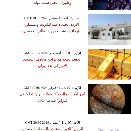
وطهران تنفي طلب مهلة
GMT 18:50 2026 الأحد ,02 آب / أغسطس
الأردن يجدد دعمه للكويت ويستنكر
استهداف منشآت حيوية بطائرات مسيرة
GMT 20:15 2026 الإثنين ,03 آب / أغسطس
الذهب يصعد مع تراجع مخاوف التصعيد
الأميركي ضد إيران
GMT 09:08 2024 الأربعاء ,07 شباط / فبراير
أبرز الأحداث اليوميّة لمواليد برج"الدلو" في
فبراير/ شباط 2024
GMT 20:30 2019 الأحد ,07 إبريل / نيسان
الرجل "الثور" يستمتع بالملذات الجسدية