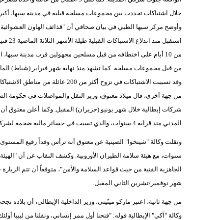
خلال اشتباكات تجددت بين مجموعات مسلحة قبلية في مدينة سبها، أكبر 
وأوضح مركز سبها الطبي في بيان صحافي أن "قذائف الهاون العشوائية سق
من 10 أيام على اختطافه من قبل مسلحين مجهولين قرب مدينة سبها، ا
من قبل مجموعات مسلحة. كما تشهد منذ نهاية شهر فبراير (شباط) الماضي 
وقد تسببت الاشتباكات في نزوح أكثر من 200 عائلة من مناطق الاشتباكات.
من جهة أخرى، قال ميلاد معتوق، وزير النقل والمواصلات في حكومة ال
شركات إيطالية خلال شهر يونيو (حزيران) المقبل. وكما أعلن معتوق أن
المدني منذ قرابة 4 سنوات، والذي تسبب في خسائر مالية ضخمة لشركات النقل الجوي.
ونقلت وكالة "شينخوا" الصينية عن معتوق أنه ترأس وفداً رفيع المستوى
سنوات، مع هيئة سلامة الطيران الأوروبية. وكشف النقاب عن أن "الهيئة
الجاهزية الفنية من حيث قواعد السلامة والأمن"، متوقعاً أن تتم الزيارة خ
شهر نوفمبر/تشرين الثاني المقبل.
من جهة ثانية، اعتبر ماركو مينّيتي، وزير الداخلية الإيطالي، أن بلاده 
وكالة "آكي" الإيطالية قوله: "فتحنا أول ممر إنساني، ونقلنا من ليبيا أ