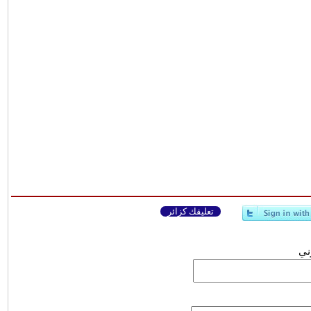
تعليقك كزائر
وني