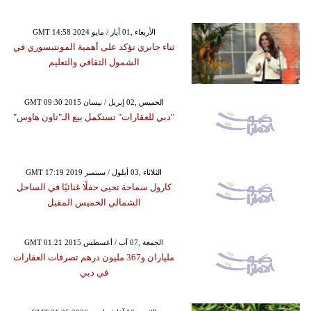
GMT 14:58 2024 الأربعاء ,01 أيار / مايو
ثناء جابري تؤكد على أهمية المونتيسوري في
الشمول الثقافي والتعليم
GMT 09:30 2015 الخميس ,02 إبريل / نيسان
"دبي للعقارات" تستكمل بيع الـ"تاون هاوس"
GMT 17:19 2019 الثلاثاء ,03 أيلول / سبتمبر
كارول سماحة تحيى حفلًا غنائيًا في الساحل
الشمالي الخميس المقبل
GMT 01:21 2015 الجمعة ,07 آب / أغسطس
ملياران و367 مليون درهم تصرفات العقارات
في دبي