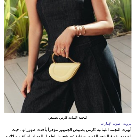
النجمة اللبنانية كارمن بصيبص
بيروت - صوت الإمارات
أبهرت النجمة اللبنانية كارمن بصيبص الجمهور مؤخراً بأحدث ظهور لها، حيث
اعتمدت قصة الشعر القصير متخلية عن شعرها الطويل المعتاد، لتتألق بإطلالات