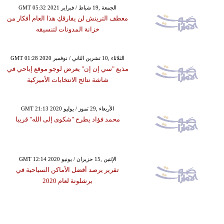
GMT 05:32 2021 الجمعة ,19 شباط / فبراير
معطف الترينش لن يفارقكِ هذا العام أفكار من
خزانة المدونات لتنسيقه
GMT 01:28 2020 الثلاثاء ,10 تشرين الثاني / نوفمبر
مذيع "سي إن إن" يعرض لوجو موقع إباحي في
شاشة نتائج الانتخابات الأميركية
GMT 21:13 2020 الأربعاء ,29 تموز / يوليو
محمد فؤاد يطرح "شكوى إلى الله" قريبا
GMT 12:14 2020 الإثنين ,15 حزيران / يونيو
تقرير يرصد أفضل الأماكن السياحية في
برشلونة لعام 2020