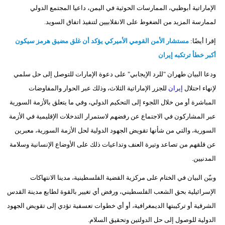
مدوَّنات
الإماراتية أبوظبي، الممارسات الحوثية في اليمن، داعيا المجتمع الدولي
لممارسة المزيد من الضغوط على الانقلابيين لتنفيذ اتفاق السويد.
أبراج
إقرا أيضًا:
مستشار الأمن القومي الأميركي يؤكد أن غلق مضيق هرمز سيكون
فيديو
أكبر خطأ ترتكبه إيران
سيارات
ودعا البيان طهران "للرد الإيجابي" على دعوة الإمارات للتوصل إلى حل سلمي
لإنهاء احتلال
إيران
للجزر الإماراتية الثلاث، وذلك عبر الحوار والمفاوضات
المباشرة أو من خلال اللجوء إلى التحكيم الدولي، وفي ما يتعلق بالأزمة السورية
عبر المشاركون في الاجتماع عن رفضهم لاستمرار التدخلات الإقليمية في الأزمة
السورية، والتي من شأنها تقويض الجهود الدولية لحل الأزمة السورية، معبرين
عن قلقهم من تصاعد وتيرة العنف وتداعيات ذلك على الأوضاع الإنسانية وسلامة
المدنيين.
وبيّن البيان في الختام على مركزية القضية الفلسطينية، مدينا الانتهاكات
الإسرائيلية بحق الشعب الفلسطيني، ورفض أي تغيير بالقوة لطابع مدينة القدس
الشرقية أو تركيبتها الديمغرافية، أو أي خطوات تعسفية تؤدي إلى تقويض الجهود
الدولية للوصول إلى حل الدولتين وتحقيق السلام.