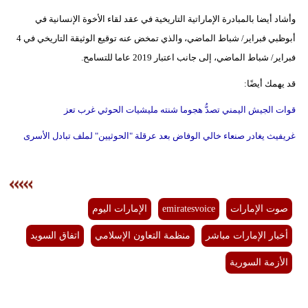
وأشاد أيضا بالمبادرة الإماراتية التاريخية في عقد لقاء الأخوة الإنسانية في
أبوظبي فبراير/ شباط الماضي، والذي تمخض عنه توقيع الوثيقة التاريخي في 4
فبراير/ شباط الماضي، إلى جانب اعتبار 2019 عاما للتسامح.
قد يهمك أيضًا:
قوات الجيش اليمني تصدُّ هجوما شنته مليشيات الحوثي غرب تعز
غريفيث يغادر صنعاء خالي الوفاض بعد عرقلة "الحوثيين" لملف تبادل الأسرى
صوت الإمارات
emiratesvoice
الإمارات اليوم
أخبار الإمارات مباشر
منظمة التعاون الإسلامي
اتفاق السويد
الأزمة السورية