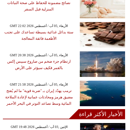
نصائح مضمونة للحفاظ على صحة النباتات
المنزلية قبل السفر
GMT 22:02 2026 الأربعاء ,05 آب / أغسطس
ستة بدائل غذائية بسيطة تساعدك على تجنب
الأطعمة فائقة المعالجة
GMT 20:38 2026 الأربعاء ,05 آب / أغسطس
ارتطام جزء ضخم من صاروخ سبيس إكس
بالقمر فكيف سيؤثر على الأرض
GMT 21:58 2026 الأربعاء ,05 آب / أغسطس
ترمب يهدّد إيران بـ "ضربة قوية" ما لم يُفتح
مضيق هرمز ومحادثات عمانية لإعادة الملاحة
المائية وسط تصاعد التوتر في البحر الأحمر
الأخبار الأكثر قراءة
GMT 19:48 2026 الإثنين ,03 آب / أغسطس