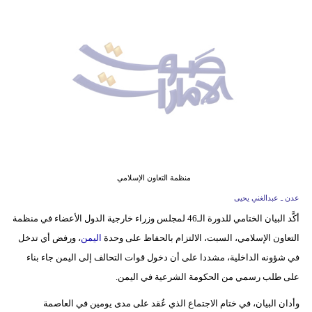
وسفر
ديكور
أخبار
إعلام
تعليم
مرأة
منظمة التعاون الإسلامي
أزياء
عدن ـ عبدالغني يحيى
إسلامية
أكَّد البيان الختامي للدورة الـ46 لمجلس وزراء خارجية الدول الأعضاء في منظمة
التعاون الإسلامي، السبت، الالتزام بالحفاظ على وحدة
اليمن
، ورفض أي تدخل
علوم
في شؤونه الداخلية، مشددا على أن دخول قوات التحالف إلى اليمن جاء بناء
وتكنولوجيا
على طلب رسمي من الحكومة الشرعية في اليمن.
بيئة
وأدان البيان، في ختام الاجتماع الذي عُقد على مدى يومين في العاصمة