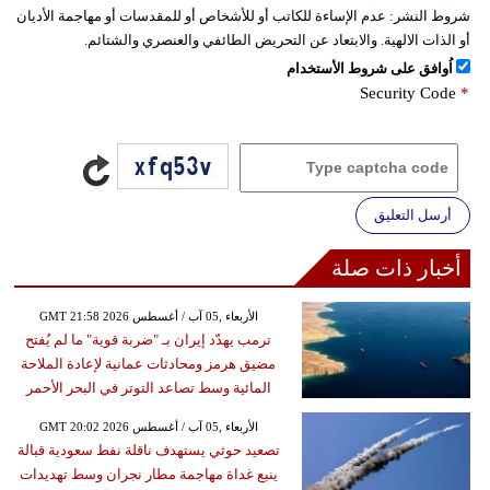
شروط النشر:
عدم الإساءة للكاتب أو للأشخاص أو للمقدسات أو مهاجمة الأديان
أو الذات الالهية. والابتعاد عن التحريض الطائفي والعنصري والشتائم.
اُوافق على شروط الأستخدام
Security Code
*
أرسل التعليق
أخبار ذات صلة
GMT 21:58 2026 الأربعاء ,05 آب / أغسطس
ترمب يهدّد إيران بـ "ضربة قوية" ما لم يُفتح
مضيق هرمز ومحادثات عمانية لإعادة الملاحة
المائية وسط تصاعد التوتر في البحر الأحمر
GMT 20:02 2026 الأربعاء ,05 آب / أغسطس
تصعيد حوثي يستهدف ناقلة نفط سعودية قبالة
ينبع غداة مهاجمة مطار نجران وسط تهديدات