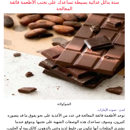
ستة بدائل غذائية بسيطة تساعدك على تجنب الأطعمة فائقة
المعالجة
الشوكولاتة
لندن - صوت الإمارات
توجد الأطعمة فائقة المعالجة في عدد من الأغذية على نحو يفوق ما قد يتصوره
كثيرون، وسوف تساعدك هذه الوصفات الشهية على تجنبها. ونتوقع عندما
نشتري المثلجات أنها تتكون من خليط لذيذ وغني بالدهون، كالكريمة أو الحليب،