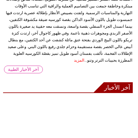
مبتكرة وخاطفة جمعت بين التصاميم العملية والراقية التي تناسب الأوقات
النهارية والمناسبات الرسمية. ولفتت بصيبص الأنظار بإطلالة عصرية ارتدت فيها
جمبسوت طويل باللون الأسود الداكن بقصة كورسيه ضيقة مكشوفة الكتفين،
بينما انسدل الجزء السفلي بقصة واسعة، ونسقت معه حقيبة يد صغيرة باللون
الأصفر الزبدي ومجوهرات ذهبية ناعمة. وفي ظهور كاجوال آخر، ارتدت كنزة
تريكو باللون البيج الوردي بفتحة عنق مائلة كشفت عن أحد الكتفين، مع بنطال
أبيض عالي الخصر بقصة مستقيمة وحزام جلدي رفيع باللون البني. وعلى صعيد
الإطلالات الفخمة، تألقت بفستان أسود طويل تميز بقصّة الكورسيه العلوية
المطرزة بحبيبات الترتر وتنو...
المزيد
آخر الأخبار الطبية
آخر الأخبار