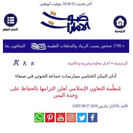
آخر تحديث 18:44:55 بتوقيت أبوظبي
الرئيسية
أخبارعاجلة
رياضة
ثقافة
طينية
البنتاغون يعلن مرا
إقتصاد
الرئيسية
»
أخبار محلية وعربية وعالمية
فن
أدان البيان الختامي ممارسات جماعة الحوثي في صنعاء
وموسيقى
مُنظّمة التعاون الإسلامي تُعلن التزامها بالحفاظ على
أزياء
وِحدة اليمن
صحة
09:57 2019 الأحد ,03 آذار/ مارس
GMT
وتغذية
سياحة