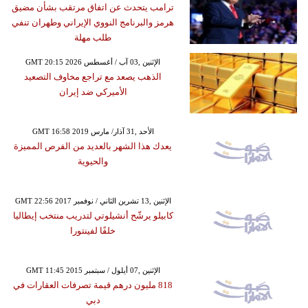
ترامب يتحدث عن اتفاق مرتقب بشأن مضيق
هرمز والبرنامج النووي الإيراني وطهران تنفي
طلب مهلة
GMT 20:15 2026 الإثنين ,03 آب / أغسطس
الذهب يصعد مع تراجع مخاوف التصعيد
الأميركي ضد إيران
GMT 16:58 2019 الأحد ,31 آذار/ مارس
يعدك هذا الشهر بالعديد من الفرص المميزة
والحيوية
GMT 22:56 2017 الإثنين ,13 تشرين الثاني / نوفمبر
كابيلو يرشّح أنشيلوتي لتدريب منتخب إيطاليا
خلفًا لفينتورا
GMT 11:45 2015 الإثنين ,07 أيلول / سبتمبر
818 مليون درهم قيمة تصرفات العقارات في
دبي