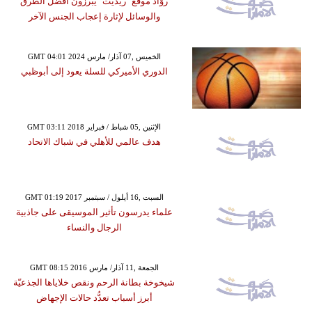
روّاد موقع "ريديت" يبرزون أفضل الطرق
والوسائل لإثارة إعجاب الجنس الآخر
GMT 04:01 2024 الخميس ,07 آذار/ مارس
الدوري الأميركي للسلة يعود إلى أبوظبي
GMT 03:11 2018 الإثنين ,05 شباط / فبراير
هدف عالمي للأهلي في شباك الاتحاد
GMT 01:19 2017 السبت ,16 أيلول / سبتمبر
علماء يدرسون تأثير الموسيقى على جاذبية
الرجال والنساء
GMT 08:15 2016 الجمعة ,11 آذار/ مارس
شيخوخة بطانة الرحم ونقص خلاياها الجذعيّة
أبرز أسباب تعدُّد حالات الإجهاض