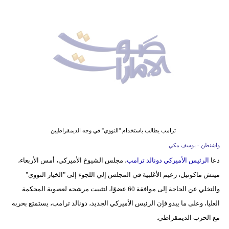
وسفر
ديكور
أخبار
إعلام
تعليم
مرأة
ترامب يطالب باستخدام "النووي'' في وجه الديمقراطيين
أزياء
واشنطن - يوسف مكي
إسلامية
دعا
الرئيس الأميركي دونالد ترامب
، مجلس الشيوخ الأميركي، أمس الأربعاء،
ميتش ماكونيل، زعيم الأغلبية في المجلس إلي اللجوء إلى "الخيار النووي"
علوم
والتخلي عن الحاجة إلى موافقة 60 عضوًا، لتثبيت مرشحه لعضوية المحكمة
وتكنولوجيا
العليا، وعلى ما يبدو فإن الرئيس الأميركي الجديد، دونالد ترامب، يستمتع بحربه
بيئة
مع الحزب الديمقراطي.