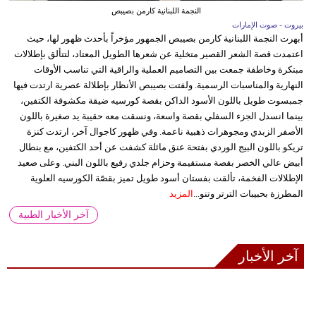
النجمة اللبنانية كارمن بصيبص
بيروت - صوت الإمارات
أبهرت النجمة اللبنانية كارمن بصيبص الجمهور مؤخراً بأحدث ظهور لها، حيث
اعتمدت قصة الشعر القصير متخلية عن شعرها الطويل المعتاد، لتتألق بإطلالات
مبتكرة وخاطفة جمعت بين التصاميم العملية والراقية التي تناسب الأوقات
النهارية والمناسبات الرسمية. ولفتت بصيبص الأنظار بإطلالة عصرية ارتدت فيها
جمبسوت طويل باللون الأسود الداكن بقصة كورسيه ضيقة مكشوفة الكتفين،
بينما انسدل الجزء السفلي بقصة واسعة، ونسقت معه حقيبة يد صغيرة باللون
الأصفر الزبدي ومجوهرات ذهبية ناعمة. وفي ظهور كاجوال آخر، ارتدت كنزة
تريكو باللون البيج الوردي بفتحة عنق مائلة كشفت عن أحد الكتفين، مع بنطال
أبيض عالي الخصر بقصة مستقيمة وحزام جلدي رفيع باللون البني. وعلى صعيد
الإطلالات الفخمة، تألقت بفستان أسود طويل تميز بقصّة الكورسيه العلوية
المطرزة بحبيبات الترتر وتنو...
المزيد
آخر الأخبار الطبية
آخر الأخبار