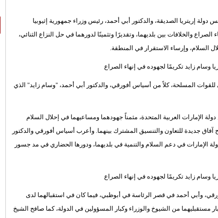
دولة إريتريا الصديقة، والدكتور أبي أحمد، رئيس وزراء جمهورية إثيوبيا
الصراع والخلافات بين بلديهما، وتقديرًا وتثمينًا لدورهما في حل النزاع الثنائي،
ل السلام، وإرساء الاستقرار في المنطقة.
 للقوات المسلحة، كلاً من أسياس أفورقي، والدكتور أبي أحمد، "وسام زايد" الذي
 الإمارات العربية المتحدة، مثمناً جهودهما ومساعيهما في إحلال السلام
وفتح آفاق جديدة للتعاون والتنسيق المشترك بينهما. وأعرب أسياس أفورقي والدكتور
ولة الإمارات في دعم السلام والتنمية في بلديهما، ودورها الحضاري في مد جسور
قي، وأبي أحمد في قصر الرئاسة في أبوظبي، فيما كان في استقبالهما لدى
ر مستقبليهما من الشيوخ والوزراء وكبار المسؤولين في الدولة، كما صافح الشيخ