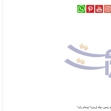
 رئيس دولة إريتريا "وسام زايد"