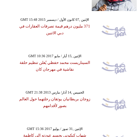
GMT 15:48 2015 الإثنين ,07 كانون الأول / ديسمبر
371 مليون درهم قيمة تصرفات العقارات في
دبي الاثنين
GMT 10:36 2017 الإثنين ,15 أيار / مايو
السيناريست محمد حفظي يُعلن تنظيم حلقة
نقاشية في مهرجان كان
GMT 21:38 2013 الخميس ,14 آذار/ مارس
زوجان بريطانيان يوثقان رحلتهما حول العالم
بصور لأقدامهم
GMT 15:36 2017 الإثنين ,31 تموز / يوليو
شهاب كنكوني يحسم عودته إلى كاظمة