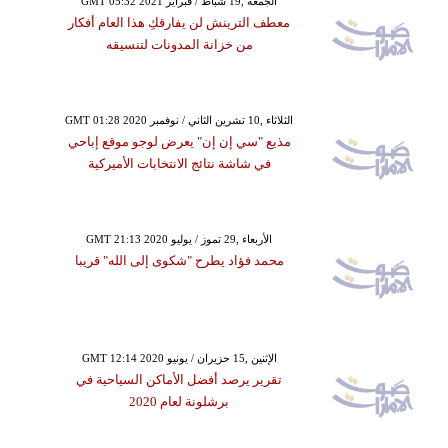
GMT 05:32 2021 الجمعة ,19 شباط / فبراير
معطف الترينش لن يفارقكِ هذا العام أفكار
من خزانة المدونات لتنسيقه
GMT 01:28 2020 الثلاثاء ,10 تشرين الثاني / نوفمبر
مذيع "سي إن إن" يعرض لوجو موقع إباحي
في شاشة نتائج الانتخابات الأميركية
GMT 21:13 2020 الأربعاء ,29 تموز / يوليو
محمد فؤاد يطرح "شكوى إلى الله" قريبا
GMT 12:14 2020 الإثنين ,15 حزيران / يونيو
تقرير يرصد أفضل الأماكن السياحية في
برشلونة لعام 2020