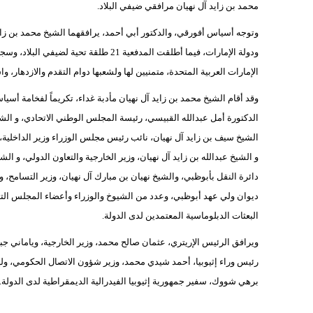
محمد بن زايد آل نهيان مرافقي ضيفي البلاد.
وتوجه أسياس أفورقي، والدكتور أبي أحمد، يرافقهما الشيخ محمد بن زايد
ودولة الإمارات، فيما أطلقت المدفعية 21 
الإمارات العربية المتحدة، متمنيين لها ولشعبها دوام التقدم والازدهار، 
وقد أقام الشيخ محمد بن زايد آل نهيان مأدبة غداء، تكريماً لفخامة أس
الدكتورة أمل عبدالله القبيسي، رئيسة المجلس الوطني الاتحادي، و الشي
الشيخ سيف بن زايد آل نهيان، نائب رئيس مجلس الوزراء وزير الداخلية،
و الشيخ عبدالله بن زايد آل نهيان، وزير الخارجية والتعاون الدولي، و ا
دائرة النقل بأبوظبي، والشيخ نهيان بن مبارك آل نهيان، وزير التسامح
ديوان ولي عهد أبوظبي، وعدد من الشيوخ والوزراء وأعضاء المجلس التنف
البعثات الدبلوماسية المعتمدين لدى الدولة.
ويرافق الرئيس الإريتري، عثمان صالح محمد، وزير الخارجية، وياماني ج
رئيس وراء إثيوبيا، أحمد شيدي محمد، وزير شؤون الاتصال الحكومي، وليما
برهي شووك، سفير جمهورية إثيوبيا الفيدرالية الديمقراطية لدى الدولة.