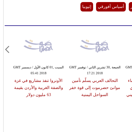
أسياس أفورقي
إثيوبيا
ة ,30 تشرين الثاني / نوفمبر GMT
الجمعة ,30 تشرين الثاني / نوفمبر GMT
السبت ,01 كانون الأول / ديسمبر GMT
05:41 2018
17:21 2018
اء
التحالف العربي يسلّم تأمين
الأونروا تنفذ مشاريع في غزة
ي
موانئ حضرموت إلى قوة خفر
والضفة الغربية والأردن بقيمة
ني
السواحل اليمنية
63 مليون دولار