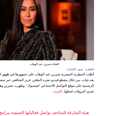
الفنانة شيرين عبد الوهاب
القاهرة - صوت الإمارات
أطلت المطربة المصرية شيرين عبد الوهاب على جمهورها في ظهور ل
بعد غياب، من خلال مقطع فيديو نشره الملحن عزيز الشافعي عبر صفح
الرسمية على موقع التواصل الاجتماعي "فيسبوك". وظهرت شيرين وه
تجري البروفات لحفلها...
المزيد
هيئة الشارقة للمتاحف تواصل فعالياتها الصيفية ببرامج