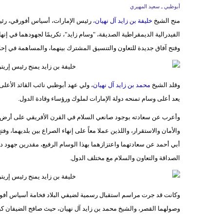
أبوظبي ـ سعيد المهيري
منح الشيخ
خليفة بن زايد آل نهيان،
رئيس الإمارات، أسياس أفورقي، رئيس 
الفيدرالية الديمقراطية الصديقة، "وسام زايد"، تكريمًا لجهودهما في إنهاء 
وفتح آفاق جديدة للتعاون والتنسيق المشترك بينهما، والمساهمة في إحلا
وقلد الشيخ
محمد بن زايد آل نهيان
، ولي عهد أبوظبي نائب القائد الأعلى
يعد أعلى وسام تمنحه دولة الإمارات لملوك ورؤساء وقادة الدول.
وأعرب عن سعادته بوجود صانعي السلام في القرن الأفريقي على أرض دولة
والأمان والاستقرار، واللذين عملا معاً على إنهاء الصراع بين بلديهما، 
أبي أحمد عن سعادتهما واعتزازهما بهذا الوسام الرفيع، مقدرين جهود د
الصداقة والتعاون والسلام مع مختلف الدول.
وكانت قد جرت مراسم استقبال رسمية لضيفي البلاد فخامة أسياس أفور
وصولهما القصر، والشيخ محمد بن زايد آل نهيان، حيث صافح الضيفان كبا