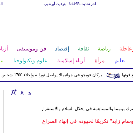
آخر تحديث 18:44:55 بتوقيت أبوظبي
ال
عاجلة
رياضة
ثقافة
إقتصاد
فن وموسيقى
أزياء
تعليم
مرأة
أزياء إسلامية
علوم وتكنولوجيا
بي
بركان فويجو في جواتيمالا يواصل ثورانه وإجلاء 1700 شخص بسبب الرماد والتدفقات الطينية
رك بينهما والمساهمة في إحلال السلام والاستقرار
وسام زايد" تكريمًا لجهوده في إنهاء الصراع