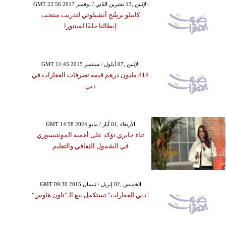
GMT 22:56 2017 الإثنين ,13 تشرين الثاني / نوفمبر
كابيلو يرشّح أنشيلوتي لتدريب منتخب
إيطاليا خلفًا لفينتورا
GMT 11:45 2015 الإثنين ,07 أيلول / سبتمبر
818 مليون درهم قيمة تصرفات العقارات في
دبي
GMT 14:58 2024 الأربعاء ,01 أيار / مايو
ثناء جابري تؤكد على أهمية المونتيسوري
في الشمول الثقافي والتعليم
GMT 09:30 2015 الخميس ,02 إبريل / نيسان
"دبي للعقارات" تستكمل بيع الـ"تاون هاوس"