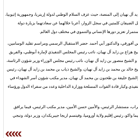
 آل نهيان إلى المنصة، حيث عزف السلام الوطني لدولة إريتريا، وجمهورية إثيوبيا،
طلقة تحية لضيفي البلاد، وسجل الضيفان كلمتين في سجل الزوار، أعربا خلالهما عن سعادتهما بزيارة دولة
واستمرار تعزيز دورها الإنساني والتنموي في مختلف دول العالم.
ياس أفورقي، والدكتور أبي أحمد. حضر الاستقبال الرسمي ومراسم تقليد الوسامين،
خ هزاع بن زايد آل نهيان، نائب رئيس المجلس التنفيذي لإمارة أبوظبي، والفريق
 و الشيخ منصور بن زايد آل نهيان، نائب رئيس مجلس الوزراء وزير شؤون الرئاسة،
لشيخ خالد بن محمد بن زايد آل نهيان، والشيخ ذياب بن محمد بن زايد آل نهيان، رئيس
، والشيخ خليفة بن طحنون بن محمد آل نهيان، مدير مكتب شؤون أسر الشهداء في
يذي وكبار قادة القوات المسلحة ووزارة الداخلية وعدد من سفراء الدول ورؤساء
براب، مستشار الرئيس، والأمين حسن الأمين، مدير مكتب الرئيس، فيما يرافق
 واكو، رئيس إقليم ولاية أوروميا، وفيتسم اريجا جيبريكدان، وزير دولة، وتبجي