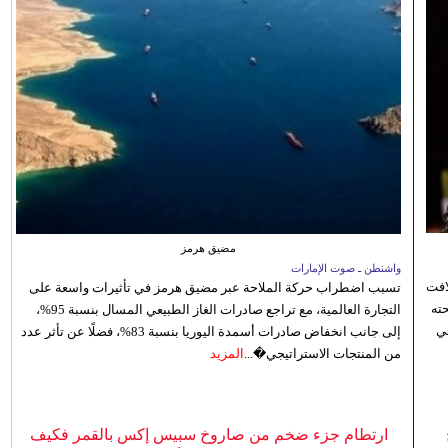
مضيق هرمز
واشنطن ـ صوت الإمارات
افت
تسبب اضطراب حركة الملاحة عبر مضيق هرمز في تأثيرات واسعة على
ته
التجارة العالمية، مع تراجع صادرات الغاز الطبيعي المسال بنسبة 95%،
ي
إلى جانب انخفاض صادرات أسمدة اليوريا بنسبة 83%، فضلًا عن تأثر عدد
من المنتجات الاستراتيجي�...
المزيد
ارتطام جزء ضخم من صاروخ سبيس إكس بالقمر فكيف