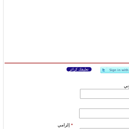
تعليقك كزائر
وني
*
إلزامي