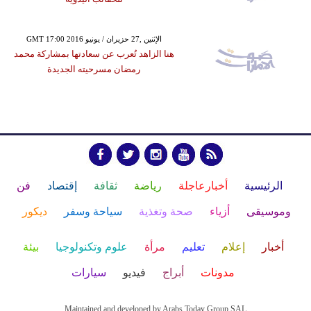
GMT 17:00 2016 الإثنين ,27 حزيران / يونيو
هنا الزاهد تُعرب عن سعادتها بمشاركة محمد
رمضان مسرحيته الجديدة
الرئيسية
أخبارعاجلة
رياضة
ثقافة
إقتصاد
فن
وموسيقى
أزياء
صحة وتغذية
سياحة وسفر
ديكور
أخبار
إعلام
تعليم
مرأة
علوم وتكنولوجيا
بيئة
مدونات
أبراج
فيديو
سيارات
Maintained and developed by Arabs Today Group SAL