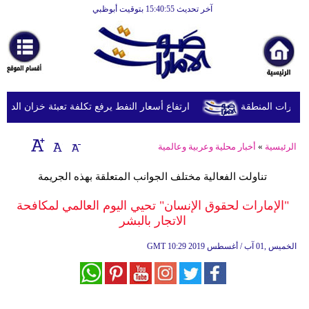
آخر تحديث 15:40:55 بتوقيت أبوظبي
الرئيسية
أخبارعاجلة
رياضة
ثقافة
ورات المنطقة
ارتفاع أسعار النفط يرفع تكلفة تعبئة خزان الديزل في بريطانيا إلى 
إقتصاد
الرئيسية
»
أخبار محلية وعربية وعالمية
فن
تناولت الفعالية مختلف الجوانب المتعلقة بهذه الجريمة
وموسيقى
"الإمارات لحقوق الإنسان" تحيي اليوم العالمي لمكافحة
أزياء
الاتجار بالبشر
صحة
10:29 2019 الخميس ,01 آب / أغسطس
GMT
وتغذية
سياحة