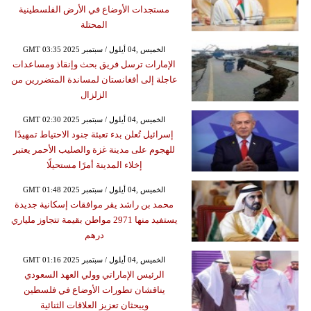
مستجدات الأوضاع في الأرض الفلسطينية
المحتلة
GMT 03:35 2025 الخميس ,04 أيلول / سبتمبر
الإمارات ترسل فريق بحث وإنقاذ ومساعدات
عاجلة إلى أفغانستان لمساندة المتضررين من
الزلزال
GMT 02:30 2025 الخميس ,04 أيلول / سبتمبر
إسرائيل تُعلن بدء تعبئة جنود الاحتياط تمهيدًا
للهجوم على مدينة غزة والصليب الأحمر يعتبر
إخلاء المدينة أمرًا مستحيلًا
GMT 01:48 2025 الخميس ,04 أيلول / سبتمبر
محمد بن راشد يقر موافقات إسكانية جديدة
يستفيد منها 2971 مواطن بقيمة تتجاوز ملياري
درهم
GMT 01:16 2025 الخميس ,04 أيلول / سبتمبر
الرئيس الإماراتي وولي العهد السعودي
يناقشان تطورات الأوضاع في فلسطين
ويبحثان تعزيز العلاقات الثنائية