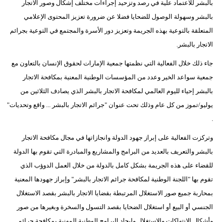
بالبشر للاعتماد علية في رصد وتزحيد إجراءات مختلف إشكال وصور الاتجار
مدوَّنات
بالبشر وسهولة الوصول للضحايا فضلا عن ضرورة تعزيز المحتوى الإعلامي
أبراج
المتعلقة بالتوعية بهذه الجريمة وتعزيز دور الأسرة والمجتمع في التوعية بجرائم
الاتجار بالبشر.
فيديو
جاء ذلك خلال الفعالية التي نظمتها جمعية الإمارات لحقوق الإنسان بالتعاون مع
سيارات
جمعية سواعد الخير وعدد من المؤسسات الوطنية المعنية بمكافحة الاتجار
بالبشر إحياء لليوم العالمي لمكافحة الاتجار بالبشر الذي يصادف الثلاثين من
يوليو/تموز من كل عام وذلك تحت عنوان "جرائم الاتجار بالبشر ... واقع وتحديات"
.
وتركزت الفعالية على إبراز جهود الدولة وانجازاتها في مجال مكافحة الاتجار
بالبشر والتعريف بالعديد من البرامج والمشاريع والمبادرة التي تقوم بها الدولة
للقضاء على هذه الجريمة بشكل كامل بالدولة من خلال العمل الدوؤب الذي
تقوم بها "اللجنة الوطنية لمكافحة جرائم الاتجار بالبشر" وإبراز جهودها المعنية
بمحاربة جميع صور الاستغلال المرتبطة بقضايا الاتجار بالبشر بقصد الاستغلال
الجنسي أو البيع أو استغلال الضحايا بقصد التسول والسخرة وبغيرها من صور
وأشكال الانتهاكات والاستغلال وإيجاد البرامج الوطنية المهنية بمكافحة جرائم