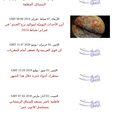
المسائل المقلقة
GMT 09:06 2024 الأربعاء ,07 شباط / فبراير
أبرز الأحداث اليوميّة لمواليد برج"الجدي" في
فبراير/ شباط 2024
GMT 11:47 2020 الإثنين ,01 حزيران / يونيو
كن قوي العزيمة ولا تضعف أمام المغريات
GMT 13:28 2019 الإثنين ,01 تموز / يوليو
تنتظرك أجواء حذرة خلال هذا الشهر
GMT 07:43 2018 السبت ,03 آذار/ مارس
فاطمة ناصر تستعد للسباق الرمضاني
بمسلسل"قانون عمر"