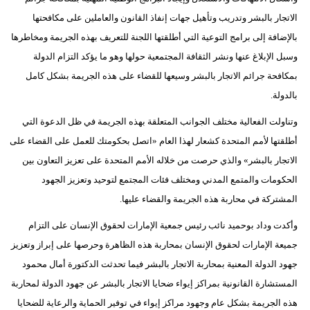
الاتجار بالبشر وتدريب وتأهيل جهات إنفاذ القانون والعاملين على مكافحتها
بالإضافة إلى برامج التوعية التي أطلقتها اللجنة للتعريف بهذه الجريمة ومخاطرها
وسبل الإبلاغ عنها ونشر الثقافة المجتمعية حولها وهو ما يؤكد التزام الدولة
بمكافحة جرائم الاتجار بالبشر وسيعها للقضاء على هذه الجريمة بشكل كامل
بالدولة.
وتناولت الفعالية مختلف الجوانب المتعلقة بهذه الجريمة في ظل الدعوة التي
أطلقتها لأمم المتحدة كشعار لهذا العام «اتصل بحكومتك للعمل على القضاء على
الاتجار بالبشر» والذي حرصت من خلاله الأمم المتحدة على تعزيز التعاون بين
الحكومات والمتمع المدني ومختلف فئات المجتمع لتوحيد وتعزيز الجهود
المشتركة في محاربة هذه الجريمة والقضاء عليها.
وأكدت وداد بوحميد نائب رئيس جمعية الإمارات لحقوق الإنسان على التزام
جميعة الإمارات لحقوق الإنسان بمحاربة هذه الظاهرة وحرصها على إبراز وتعزيز
جهود الدولة المعنية بمحاربة الاتجار بالبشر فيما تحدثت الدكتورة أمال محمود
المستشارة القانونية بمراكز إيواء ضحايا الاتجار بالبشر عن جهود الدولة لمحاربة
هذه الجريمة بشكل عام وجهود مراكز إيواء في توفير الحماية والرعاية للضحايا