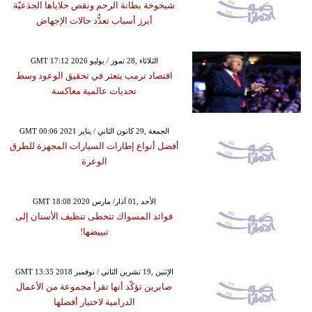
شيخوخة بطانة الرحم ونقص خلاياها الجذعيّة
أبرز أسباب تعدُّد حالات الإجهاض
GMT 17:12 2026 الثلاثاء ,28 تموز / يوليو
اقتصاد ترمب يتعثر في تحقيق الوعود وسط
تحديات عالمية معاكسة
GMT 00:06 2021 الجمعة ,29 كانون الثاني / يناير
أفضل أنواع إطارات السيارات المجهزة للطرق
الوعرة
GMT 18:08 2020 الأحد ,01 آذار/ مارس
فوائد المسواك تتخطى تنظيف الأسنان إلى
تبييضها!
GMT 13:35 2018 الإثنين ,19 تشرين الثاني / نوفمبر
صابرين تؤكّد أنها تقرأ مجموعة من الأعمال
الدرامية لاختيار أفضلها