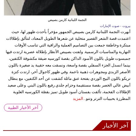
النجمة اللبنانية كارمن بصيبص
بيروت - صوت الإمارات
أبهرت النجمة اللبنانية كارمن بصيبص الجمهور مؤخراً بأحدث ظهور لها، حيث
اعتمدت قصة الشعر القصير متخلية عن شعرها الطويل المعتاد، لتتألق بإطلالات
مبتكرة وخاطفة جمعت بين التصاميم العملية والراقية التي تناسب الأوقات
النهارية والمناسبات الرسمية. ولفتت بصيبص الأنظار بإطلالة عصرية ارتدت فيها
جمبسوت طويل باللون الأسود الداكن بقصة كورسيه ضيقة مكشوفة الكتفين،
بينما انسدل الجزء السفلي بقصة واسعة، ونسقت معه حقيبة يد صغيرة باللون
الأصفر الزبدي ومجوهرات ذهبية ناعمة. وفي ظهور كاجوال آخر، ارتدت كنزة
تريكو باللون البيج الوردي بفتحة عنق مائلة كشفت عن أحد الكتفين، مع بنطال
أبيض عالي الخصر بقصة مستقيمة وحزام جلدي رفيع باللون البني. وعلى صعيد
الإطلالات الفخمة، تألقت بفستان أسود طويل تميز بقصّة الكورسيه العلوية
المطرزة بحبيبات الترتر وتنو...
المزيد
آخر الأخبار الطبية
آخر الأخبار