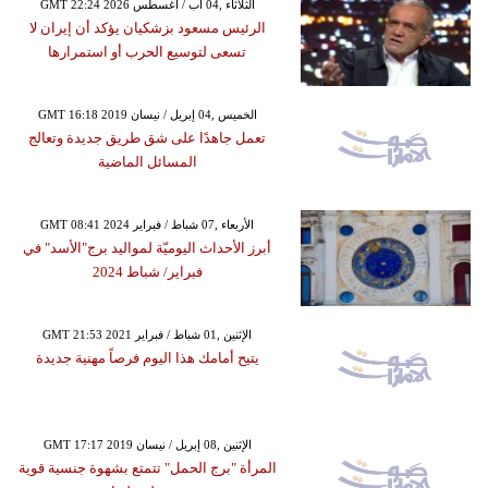
GMT 22:24 2026 الثلاثاء ,04 آب / أغسطس
الرئيس مسعود بزشكيان يؤكد أن إيران لا
تسعى لتوسيع الحرب أو استمرارها
GMT 16:18 2019 الخميس ,04 إبريل / نيسان
تعمل جاهدًا على شق طريق جديدة وتعالج
المسائل الماضية
GMT 08:41 2024 الأربعاء ,07 شباط / فبراير
أبرز الأحداث اليوميّة لمواليد برج"الأسد" في
فبراير/ شباط 2024
GMT 21:53 2021 الإثنين ,01 شباط / فبراير
يتيح أمامك هذا اليوم فرصاً مهنية جديدة
GMT 17:17 2019 الإثنين ,08 إبريل / نيسان
المرأة "برج الحمل" تتمتع بشهوة جنسية قوية