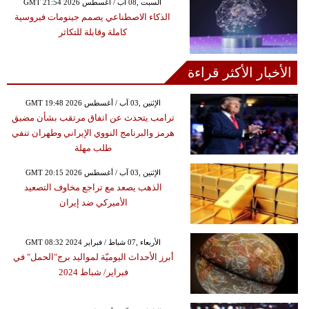
GMT 21:54 2026 السبت ,08 آب / أغسطس
الذكاء الاصطناعي يصمم جينومات فيروسية
كاملة وقابلة للتكاثر
الأخبار الأكثر قراءة
GMT 19:48 2026 الإثنين ,03 آب / أغسطس
ترامب يتحدث عن اتفاق مرتقب بشأن مضيق
هرمز والبرنامج النووي الإيراني وطهران تنفي
طلب مهلة
GMT 20:15 2026 الإثنين ,03 آب / أغسطس
الذهب يصعد مع تراجع مخاوف التصعيد
الأميركي ضد إيران
GMT 08:32 2024 الأربعاء ,07 شباط / فبراير
أبرز الأحداث اليوميّة لمواليد برج"الحمل" في
فبراير/ شباط 2024