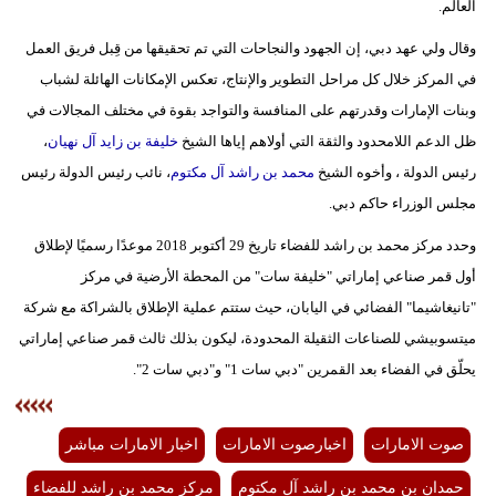
العالم.
مدوَّنات
وقال ولي عهد دبي، إن الجهود والنجاحات التي تم تحقيقها من قِبل فريق العمل
أبراج
في المركز خلال كل مراحل التطوير والإنتاج، تعكس الإمكانات الهائلة لشباب
وبنات الإمارات وقدرتهم على المنافسة والتواجد بقوة في مختلف المجالات في
فيديو
ظل الدعم اللامحدود والثقة التي أولاهم إياها الشيخ
خليفة بن زايد آل نهيان
،
سيارات
رئيس الدولة ، وأخوه الشيخ
محمد بن راشد آل مكتوم
، نائب رئيس الدولة رئيس
مجلس الوزراء حاكم دبي.
وحدد مركز محمد بن راشد للفضاء تاريخ 29 أكتوبر 2018 موعدًا رسميًا لإطلاق
أول قمر صناعي إماراتي "خليفة سات" من المحطة الأرضية في مركز
"تانيغاشيما" الفضائي في اليابان، حيث ستتم عملية الإطلاق بالشراكة مع شركة
ميتسوبيشي للصناعات الثقيلة المحدودة، ليكون بذلك ثالث قمر صناعي إماراتي
يحلّق في الفضاء بعد القمرين "دبي سات 1" و"دبي سات 2".
صوت الامارات
اخبارصوت الامارات
اخبار الامارات مباشر
حمدان بن محمد بن راشد آل مكتوم
مركز محمد بن راشد للفضاء