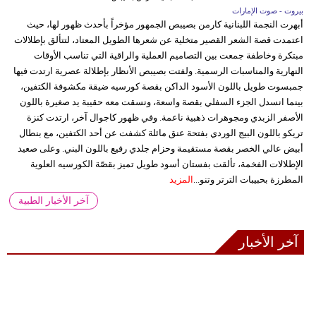
بيروت - صوت الإمارات
أبهرت النجمة اللبنانية كارمن بصيبص الجمهور مؤخراً بأحدث ظهور لها، حيث
اعتمدت قصة الشعر القصير متخلية عن شعرها الطويل المعتاد، لتتألق بإطلالات
مبتكرة وخاطفة جمعت بين التصاميم العملية والراقية التي تناسب الأوقات
النهارية والمناسبات الرسمية. ولفتت بصيبص الأنظار بإطلالة عصرية ارتدت فيها
جمبسوت طويل باللون الأسود الداكن بقصة كورسيه ضيقة مكشوفة الكتفين،
بينما انسدل الجزء السفلي بقصة واسعة، ونسقت معه حقيبة يد صغيرة باللون
الأصفر الزبدي ومجوهرات ذهبية ناعمة. وفي ظهور كاجوال آخر، ارتدت كنزة
تريكو باللون البيج الوردي بفتحة عنق مائلة كشفت عن أحد الكتفين، مع بنطال
أبيض عالي الخصر بقصة مستقيمة وحزام جلدي رفيع باللون البني. وعلى صعيد
الإطلالات الفخمة، تألقت بفستان أسود طويل تميز بقصّة الكورسيه العلوية
المطرزة بحبيبات الترتر وتنو...
المزيد
آخر الأخبار الطبية
آخر الأخبار