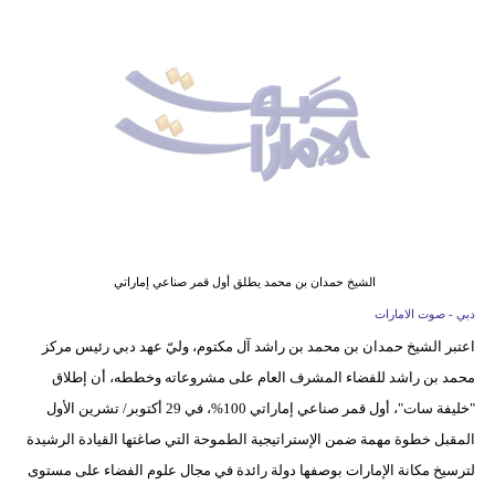
وسفر
ديكور
أخبار
إعلام
تعليم
مرأة
الشيخ حمدان بن محمد يطلق أول قمر صناعي إماراتي
أزياء
دبي - صوت الامارات
إسلامية
اعتبر الشيخ حمدان بن محمد بن راشد آل مكتوم، وليّ عهد دبي رئيس مركز
محمد بن راشد للفضاء المشرف العام على مشروعاته وخططه، أن إطلاق
علوم
"خليفة سات"، أول قمر صناعي إماراتي 100%، في 29 أكتوبر/ تشرين الأول
وتكنولوجيا
المقبل خطوة مهمة ضمن الإستراتيجية الطموحة التي صاغتها القيادة الرشيدة
بيئة
لترسيخ مكانة الإمارات بوصفها دولة رائدة في مجال علوم الفضاء على مستوى