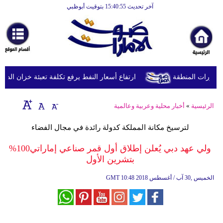
آخر تحديث 15:40:55 بتوقيت أبوظبي
الرئيسية
أخبارعاجلة
رياضة
ثقافة
طورات المنطقة
ارتفاع أسعار النفط يرفع تكلفة تعبئة خزان الديزل في بريطانيا إلى
إقتصاد
الرئيسية
»
أخبار محلية وعربية وعالمية
فن
لترسيخ مكانة المملكة كدولة رائدة في مجال الفضاء
وموسيقى
ولي عهد دبي يُعلن إطلاق أول قمر صناعي إماراتي100%
أزياء
بتشرين الأول
صحة
10:48 2018 الخميس ,30 آب / أغسطس
GMT
وتغذية
سياحة