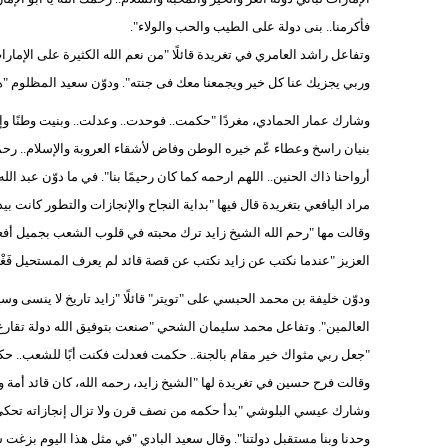
فأكرمنا.. بنى دولة على الطيب والحب والولاء".
وتفاعل راشد العامري في تغريدة قائلًا "من نعم الله الكثيرة على الإما
وربي يجزيك عنا كل خير ويجمعنا معك فى جنته". ودوّن سعيد المظلوم "
وشارك عمار الحمادي، مغردًا "حكمت.. فوحدت.. وعدلت.. وبنيت وطنًا وإنس
بنيان راسخ وعطاء عّم خيره الوطن وفاض لأشقاء العروبة والإسلام.. رحمك ا
أرواحنا ذاك الحنين.. اللهم ارحمه كما كان رحيمًا بنا". في ما دوّن عبد ا
مراد اليافعي بتغريدة قال فيها "بداية النجاح والإنجازات والتطور كانت ب
وقالت مها "رحم الله الشيخ زايد ترك محبته في قلوب الشعب بجميل أفعال
العزيز "عندما نكتب عن زايد نكتب عن قصة قائد لم يعرف المستحيل فَغْرس زا
ودوّن خليفة بن محمد الحبسي على "تويتر" قائلًا "زايد تاريخ لا ينسى وس
العالمين". وتفاعل محمد سليمان الشحي "صنعت بتوفيق الله دولة تقار
"جعل ربي مثواك خير مقام بالجنة.. حكمت فعدلت فكنت أبًا للشعب.. حكم ز
وقالت فرح حسين في تغريدة لها "الشيخ زايد، رحمه الله، كان قائد أمة و
وشارك عيسي البلوشي "بدأ حكمه من نصف قرن ولا تزال إنجازاته تحكي للي
وحدنا وبنا مستقبل دولتنا". وقال سعيد البادي "في مثل هذا اليوم بزغ