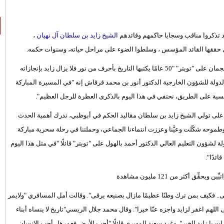
الشيخ زايد بن سلطان آل نهيان
،
التي حققها القائد المؤسس ، وسلطوا الضوء على مراحل حياته، وسنوات حكمه.
رئيس دائرة البلدية والتخطيط في عجمان على "تويتر" "50 عامًا يكتبها التاريخ بأحرف من نور فلا يزال زايد بإنجازاته
الدولة للشؤون الخارجية الدكتور أنور بن محمد قرقاش إنه "في المسيرة المباركة
ة على الطريق، نحتفي في هذا اليوم بالذكرى العطرة للرجل العظيم".
اش في تغريدات على "تويتر" "ونحن نسترجع ذكرى 50 عامًا على تولي الشيخ زايد بن سلطان مقاليد الحكم في أبوظبي، ندرك أهمية الحدث
 وطموحه شكّلت وعيَّنا وعززت انتماءنا الجماعي، وحملتنا في رحلة سحرية مباركة
ة لشؤون التعليم العالي الدكتور أحمد بالهول على "تويتر" قائلًا "في مثل هذا اليوم
ئدًا".
.. فكيف بمن ترك وطنًا عظيمًا مازال بصنيعه يرقى". وقالت أمل المسافري "ولايمر
 اللهم اغفر لزايد واجزه عنّا خيرا". وقال محمد جلال الريسي"تاريخ لا ينساه أبناء
ارات يا زايد الخير". وغرد سعيد المهيري قائلًا "أحب الأرض فعمرها.. أحب الإنسان