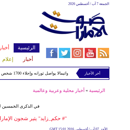
الجمعة 7 آب / أغسطس 2026
الرئيسية
أخبار
أخبار
إعلام
ا
أخر الأخبار
بركان فويجو في جواتيمالا يواصل ثورانه وإجلاء 1700 شخص بسبب الرماد والتدفقات الطينية
الرئيسية
»
أخبار محلية وعربية وعالمية
في الذكرى الخمسين لت
"# حكم_زايد" يثير شجون الإماراتيِّين ويحقّ
15:01 2016 الأحد ,07 آب / أغسطس
GMT