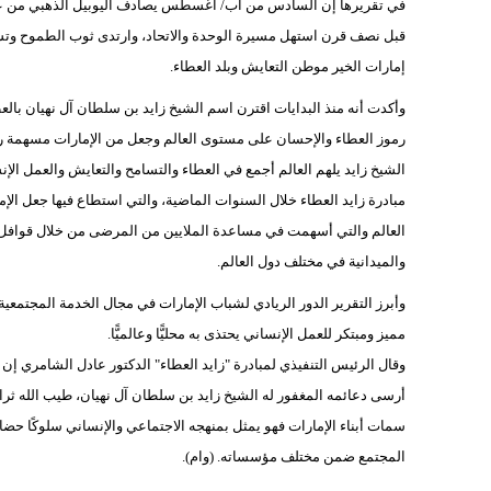
قبل نصف قرن استهل مسيرة الوحدة والاتحاد، وارتدى ثوب الطموح وتسلح ب
إمارات الخير موطن التعايش وبلد العطاء.
وأكدت أنه منذ البدايات اقترن اسم الشيخ زايد بن سلطان آل نهيان بالع
رموز العطاء والإحسان على مستوى العالم وجعل من الإمارات مسهمة رئ
الشيخ زايد يلهم العالم أجمع في العطاء والتسامح والتعايش والعمل الإن
مبادرة زايد العطاء خلال السنوات الماضية، والتي استطاع فيها جعل الإ
العالم والتي أسهمت في مساعدة الملايين من المرضى من خلال قوافل زا
والميدانية في مختلف دول العالم.
وأبرز التقرير الدور الريادي لشباب الإمارات في مجال الخدمة المجتمعية و
مميز ومبتكر للعمل الإنساني يحتذى به محليًّا وعالميًّا.
وقال الرئيس التنفيذي لمبادرة "زايد العطاء" الدكتور عادل الشامري إن 
أرسى دعائمه المغفور له الشيخ زايد بن سلطان آل نهيان، طيب الله ثراه
سمات أبناء الإمارات فهو يمثل بمنهجه الاجتماعي والإنساني سلوكًا حضاري
المجتمع ضمن مختلف مؤسساته. (وام).