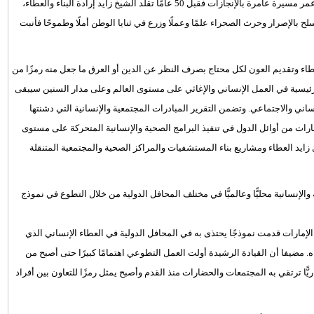
في تقريرها إن السادس من آب/ أغسطس يصادف اليوبيل الذهبي من عمر مسيرة عامرة بالإنجازات فقبل 50 عامًا تقلد الشيخ زايد إرادة البناء والعطاء،
الإصرار وحرث الصحراء علمًا وعملًا وزرع في ثنايا الوطن أملًا وطموحًا فأنبت
طاء وتقديم العون لكل محتاج بصرف النظر عن الدين أو العرق ما جعل منه رمزًا من
يسية في العمل الإنساني والإغاثي على مستوى العالم وعلى مدار السنين سيبقى
ساني والاجتماعي. وتضمن التقرير المبادرات المجتمعية والإنسانية التي دشنتها
مارات من أوائل الدول في تنفيذ البرامج الصحية والإنسانية المتحركة على مستوى
يد العطاء ومشاريع بناء المستشفيات والمراكز الصحية والمجتمعية المتنقلة
الإنسانية محليًّا وعالميًّا في مختلف المحافل الدولية من خلال التطوع في نموذج
الإمارات قدمت نموذجًا يحتذى به في المحافل الدولية في العطاء الإنساني الذي
. مضيفا أن القيادة الرشيدة أولت العمل التطوعي اهتمامًا كبيرًا حتى أصبح من
ًّا ترتقي به المجتمعات والحضارات منذ القدم وأصبح يمثل رمزًا للتعاون بين أفراد