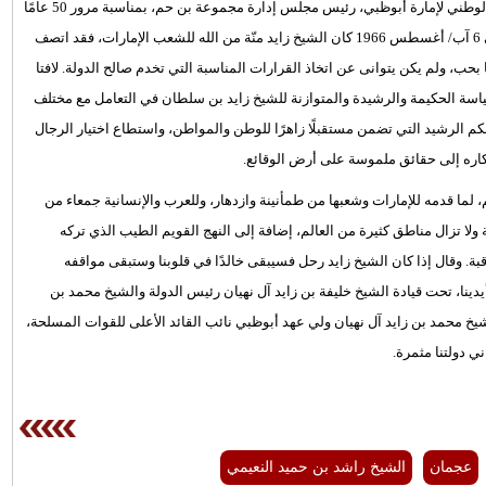
وقال الشيخ مسلم بن سالم بن حم العامري عضو المجلس الاستشاري الوطني لإمارة أبوظبي، رئيس مجلس إدارة مجموعة بن حم، بمناسبة مرور 50 عامًا
على تولي الشيخ زايد بن سلطان آل نهيان مقاليد الحكم في أبوظبي في 6 آب/ أغسطس 1966 كان الشيخ زايد منّة من الله للشعب الإمارات، فقد اتصف
ب، ولم يكن يتوانى عن اتخاذ القرارات المناسبة التي تخدم صالح الدولة. لافتا
ياسة الحكيمة والرشيدة والمتوازنة للشيخ زايد بن سلطان في التعامل مع مختلف
لحكم الرشيد التي تضمن مستقبلًا زاهرًا للوطن والمواطن، واستطاع اختيار الرجال
كاره إلى حقائق ملموسة على أرض الوقائع.
 لما قدمه للإمارات وشعبها من طمأنينة وازدهار، وللعرب والإنسانية جمعاء من
لا تزال مناطق كثيرة من العالم، إضافة إلى النهج القويم الطيب الذي تركه
قبة. وقال إذا كان الشيخ زايد رحل فسيبقى خالدًا في قلوبنا وستبقى مواقفه
ينا، تحت قيادة الشيخ خليفة بن زايد آل نهيان رئيس الدولة والشيخ محمد بن
خ محمد بن زايد آل نهيان ولي عهد أبوظبي نائب القائد الأعلى للقوات المسلحة،
 دولتنا مثمرة.
عجمان
الشيخ راشد بن حميد النعيمي