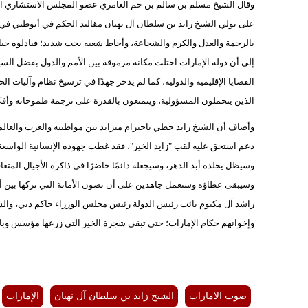
بالرحمة والعدل والكرم والشجاعة، وأحاط شعبه بحب شديد؛ فبادلوه حبا بح
إلى أن دولة الإمارات احتلت مكانة مرموقة بين الأمم والدول بفضل الس
القضايا الإقليمية والدولية، كما لم يدخر جهدًا في ترسيخ نظام وآليات ا
الذين يتحملون المسؤولية، ويتمتعون بالقدرة على ترجمة طموحاته وأف
وأضاف أن الشيخ زايد حظي باحترام متزايد بين مواطنيه والعرب والعالم،
دعم استحق عليه لقب "زايد الخير"، فقد غطت جهوده الإنسانية الواسعة و
وسيظل يخلده أبد الدهر، وسيجعله دائمًا حاضرًا في ذاكرة الأجيال المتعا
وسيبقى عطاؤه وسنعمل جاهدين على أن نصون الأمانة التي تركها بين أيد
راشد آل مكتوم نائب رئيس الدولة رئيس مجلس الوزراء حاكم دبي، والشي
وإخوانهم حكام الإمارات؛ حتى تبقى شجرة الخير التي زرعها مؤسس وباني
صوت الامارات
الشيخ زايد بن سلطان آل نهيان
الإمارات