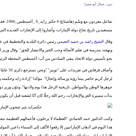
دبي ـ جمال أبو سمرا
تفاعل مغردون مع وَسْمِ (هاشتاغ) # حكم_زايد_6 _أغسطس_1966، فقد تذكروا مناقب وسجايا حاكمهم وقائدهم
مستعيدين تاريخ نجاح دولة الإمارات، وأشاروا إلى الإنجازات العديدة 
وقال
الشيخ راشد بن حميد النعيمي
ونهجه، مدرسة في تعلم الأصالة وحب الخير والانتصار للحق". وقال وزير 
نحو تأسيس دولة الاتحاد يبقى السادس من آب/ أغسطس المحطة الرئيسي
وأضاف قرق
لرجل كريم حاضر بيننا رؤية ورسالة وإنجازًا". مؤكدا "إرادة زايد وحكمته
جوهرها الوطن والمواطن. تاريخية الرجل هذا يوم ولادتها". ودوّن وزير دول
بدأت مسيرة العز والإنجازات، رحم الله رجلًا كان أبًا لشعبه قبل أن يكون قا
وكتب الدكتور حمد الحمادي "العظماء لا يرحلون، فأعمالهم العظيمة تبقى
هذا اليوم في أذهان الإماراتيين إلا رفعوا الأكف إلى السماء داعين المولى
الإمارات لباني دولة العز والخير والمحبة والسلام.. رحمك الله يا أبو الإم