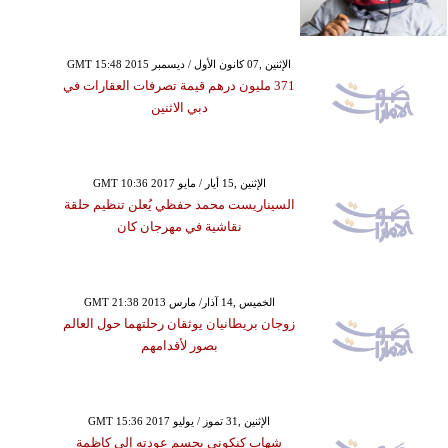
GMT 15:48 2015 الإثنين ,07 كانون الأول / ديسمبر
371 مليون درهم قيمة تصرفات العقارات في
دبي الاثنين
GMT 10:36 2017 الإثنين ,15 أيار / مايو
السيناريست محمد حفظي يُعلن تنظيم حلقة
نقاشية في مهرجان كان
GMT 21:38 2013 الخميس ,14 آذار/ مارس
زوجان بريطانيان يوثقان رحلتهما حول العالم
بصور لأقدامهم
GMT 15:36 2017 الإثنين ,31 تموز / يوليو
شهاب كنكوني يحسم عودته إلى كاظمة