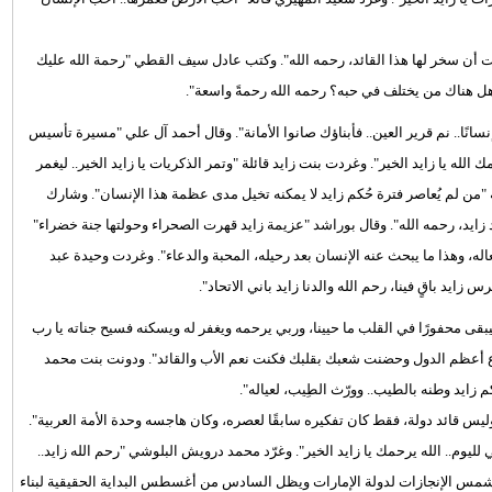
رات أن سخر لها هذا القائد، رحمه الله". وكتب عادل سيف القطي "رحمة الله عليك
هل هناك من يختلف في حبه؟ رحمه الله رحمةً واسعة".
انًا.. نم قرير العين.. فأبناؤك صانوا الأمانة". وقال أحمد آل علي "مسيرة تأسيس
لله يا زايد الخير". وغردت بنت زايد قائلة "وتمر الذكريات يا زايد الخير.. ليغمر
لله "من لم يُعاصر فترة حُكم زايد لا يمكنه تخيل مدى عظمة هذا الإنسان". وشارك
يد زايد، رحمه الله". وقال بوراشد "عزيمة زايد قهرت الصحراء وحولتها جنة خضراء"
ه، وهذا ما يبحث عنه الإنسان بعد رحيله، المحبة والدعاء". وغردت وحيدة عبد
يد باقٍ فينا، رحم الله والدنا زايد باني الاتحاد".
يبقى محفورًا في القلب ما حيينا، وربي يرحمه ويغفر له ويسكنه فسيح جناته يا رب
ع أعظم الدول وحضنت شعبك بقلبك فكنت نعم الأب والقائد". ودونت بنت محمد
ايد وطنه بالطيب.. وورّث الطِيب، لعياله".
ليس قائد دولة، فقط كان تفكيره سابقًا لعصره، وكان هاجسه وحدة الأمة العربية".
وم.. الله يرحمك يا زايد الخير". وغرّد محمد درويش البلوشي "رحم الله زايد..
ت شمس الإنجازات لدولة الإمارات ويظل السادس من أغسطس البداية الحقيقية لبناء