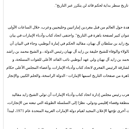
 ‏تاريخ سطر بداية لحكم قائد ‏لن يتكرر عبر التاريخ".
ئمة ترند الإمارات، متخطيًّا حاجز الـ121 مليون مشاهدة حول العالم من قبل مغردين إماراتيين وخليجيين وعرب، خلال الساعات الأولى
نوان كبير لصفحة باهرة في التاريخ". واحتفى اتحاد كتاب وأدباء الإمارات في بيان
زايد بن سلطان آل نهيان، مقاليد الحكم في إمارة أبوظبي، وجاء في البيان أن
ولاء والوفاء للشيخ خليفة بن زايد آل نهيان رئيس الدولة ، و الشيخ محمد بن راشد
د بن زايد آل نهيان ولي عهد أبوظبي نائب القائد الأعلى للقوات المسلحة، و
رقة الرئيس الفخري لاتحاد كتاب وأدباء الإمارات، وأعضاء المجلس الأعلى حكام
هرة من صفحات التاريخ اسمها الإمارات - الدولة الراسخة، والحلم الكبير، والإنجاز
 العرب رئيس مجلس إدارة اتحاد كتاب وأدباء الإمارات أن تولي الشيخ زايد مقاليد
 وفضاء إقليمي ودولي، نظرًا إلى السلسلة الطويلة التي تبعته من الإنجازات،
فقيمة الحدث في ذاته لا شك، لكنها تتأكد كذلك في ما تولد عنه من أحداث أخرى توّجها الإعلان المجيد لقيام دولة الإمارات العربية المتحدة عام 1971، ليبدأ