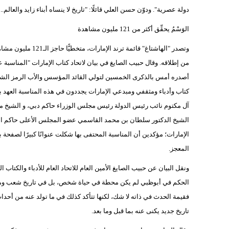
دولة عصرية". ودوّن حسن العلي قائلًا: "‏تاريخ لا ينساه أبناء زايد والعالم..
الوَسْمُ يحقِّق أكثر من 121 مليون مشاهدة
وتصدر "الهاشتاغ" قا
من إطلاقه. وقال حبيب الصايغ في بيان لاتحاد كتاب الإمارات "المناسبة ع
أصدره أمس بالذكرى الخمسين لتولي القائد المؤسس والأب الرمز الشيخ 
كتاب وأدباء ومثقفي ومبدعي الإمارات يجددون في هذه المناسبة العهد بال
آل مكتوم نائب رئيس الدولة رئيس مجلس الوزراء حاكم دبي، و الشيخ محم
الشيخ الدكتور سلطان بن محمد القاسمي عضو المجلس الأعلى حاكم الشا
الإمارات؛ مؤكدين أن المناسبة المحتفى بها شكلت عنوانًا كبيرًا لصفحة با
المعجز.
ونقل البيان عن حبيب الصايغ الأمين العام للاتحاد العام للأدباء والكتاب
الحكم في أبوظبي لم يكن محطة في حياة شخص، بل في تاريخ شعب ومنطقة
تاريخ جديد يكنى عنه بما قبل وما بعد.