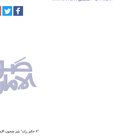
"# حكم_زايد" يثير شجون الإماراتيِّين وي