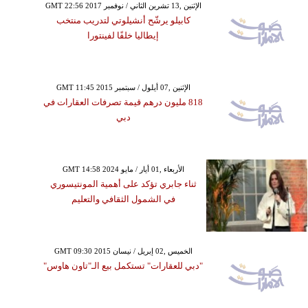
GMT 22:56 2017 الإثنين ,13 تشرين الثاني / نوفمبر
كابيلو يرشّح أنشيلوتي لتدريب منتخب
إيطاليا خلفًا لفينتورا
GMT 11:45 2015 الإثنين ,07 أيلول / سبتمبر
818 مليون درهم قيمة تصرفات العقارات في
دبي
GMT 14:58 2024 الأربعاء ,01 أيار / مايو
ثناء جابري تؤكد على أهمية المونتيسوري
في الشمول الثقافي والتعليم
GMT 09:30 2015 الخميس ,02 إبريل / نيسان
"دبي للعقارات" تستكمل بيع الـ"تاون هاوس"