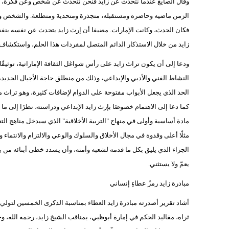
وقال الصايغ عندما نتحدث عن زايد فنحن نتحدث عن شخص وعن فكرة، ف
الزمن ماضيه وحاضره ومستقبله، متجذرة ومتحدية ومتطلعة. والشخص والفكر
فكان الحدث، وكانت الإمارات. مضيفا أن إرث زايد يتحدث عن نفسه بنفسه، 
زايد من خلال الاستذكار الدائم المتصل لمفردات هذا الحلم، واستكشاف آ
ودعا إلى أن يكون تراث زايد على رأس شواغل الثقافة الإماراتية، توثيقًا
النشاط الفني والأدبي والإبداعي، وذلك من منطلق حاجة الأجيال الجديد
الحد الذي يجعل الأبواب مفتوحة على الدوام لإضافات كثيرة، وهو تراث 
كما دعا إلى الاهتمام خصوصًا بإرث زايد الإبداعي ودراسته، نظرًا إلى م
مادة أساسية وأولى في منهاج "التربية الأخلاقية" الذي سيدخل مناهج الت
مثلًا أعلى وقدوة في مجال الأخلاق والسلوك والوعي والالتزام والانتماء 
الجزاء الذي يليق بكل ما قدمه لشعبه وأمته، وأن يسدد خطى أبنائه من ب
يعمّ ولا يستثني.
مبادرة زايد رمزُ عطاءٍ إنساني
أشاد تقرير أصدرته مبادرة زايد العطاء بمناسبة الذكرى الخمسين لتولي 
ثراه، مقاليد الحكم في إمارة أبوظبي، بمناقب الشيخ زايد، رحمه الله، وجه