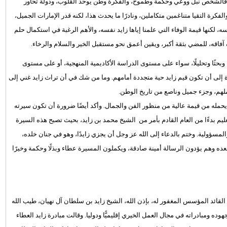
الشخص نبل ووعي وحكمة وطموح، والفكرة وطن يوحد القلوب، ودولة تحاور
ة التقيا متناغمين متكاملين، ونادرًا ما يحدث هذا، لكنه قدر الإمارات الجميل،
لكنها قيمة الوفاء التي علمنا إياها زايد نفسه، والأهم الرغبة في استكمال حلم
فاقه، للمضي بثقة أكبر، ويقين أعمق نحو مستقبل الخير والسلام والرخاء.
 وبحثًا وتحليلًا، سواء على مستوى الدراسة الأكاديمية المنهجية، أو على مستوى
ة إلى أن تكون قيم زايد حية متجددة أمامهم. وما من شك في أن تراث زايد غني إلى
ملهم، وجزء جميل وناصع من تاريخ الوطن.
ا يحمله من قيمة عالية من منظور الفن والجمال. وأكد أيضًا ضرورة أن تكون سيرته
عليم بدءًا من العام القادم بأمر من الشيخ محمد بن زايد، بحيث تصبح هذه السيرة
والمسؤولية. وختم بالدعاء إلى الله عز وجل أن يجزي زايدًا، وهو في جنان خلده،
عده وهم يؤدون الرسالة أمينة صادقة، ويكملون المسيرة عطاء وبذلًا وحكمة وخيرًا
القائد المؤسس المغفور له، بإذن الله، الشيخ زايد بن سلطان آل نهيان، طيب الله
وده ومبادراته في مجال العمل الخيري إقليميًّا ودوليا. وقالت مبادرة زايد العطاء