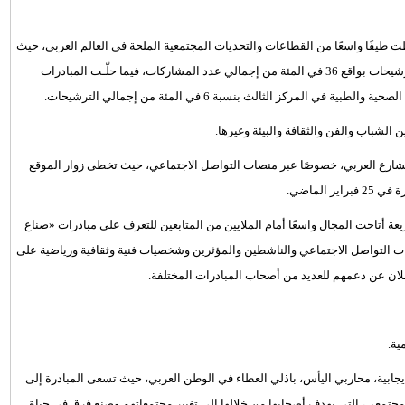
ت طيفًا واسعًا من القطاعات والتحديات المجتمعية الملحة في العالم العربي، حيث
انتزعت المبادرات الخاصة بخدمة المجتمع المحلي النسبة الأكبر من الترشيحات بواقع 36 في المئة من إجمالي عدد المشاركات، فيما حلّـت المبادرات
لشباب والفن والثقافة والبيئة وغيرها.
ن الشارع العربي، خصوصًا عبر منصات التواصل الاجتماعي، حيث تخطى زوار الموقع
الماضي.
ة أتاحت المجال واسعًا أمام الملايين من المتابعين للتعرف على مبادرات «صناع
ت التواصل الاجتماعي والناشطين والمؤثرين وشخصيات فنية وثقافية ورياضية على
لان عن دعمهم للعديد من أصحاب المبادرات المختلفة.
ية.
الإيجابية، محاربي اليأس، باذلي العطاء في الوطن العربي، حيث تسعى المبادرة إلى
لمجتمعي، التي يهدف أصحابها من خلالها إلى تغيير مجتمعاتهم وصنع فرق في حياة