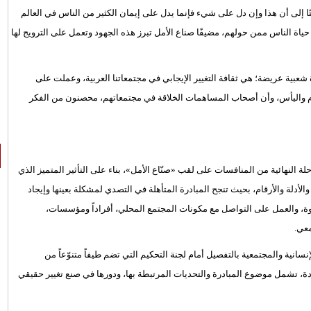
افتًا إلى أن هذا وإن دل على شيء فإنما يدل على إيمان الكثير من الناس في العالم
حياة الناس ممن حولهم، مضيفًا صناع الأمل تبرز هذه الجهود وتعمل على الترويج لها
عبية عريضة؛ هي ثقافة التغيير الإيجابي في مجتمعاتنا العربية، وعملت على
ؤم واليأس، وأن أصحاب المساهمات الخلاقة في مجتمعاتهم، محصنون من الفكر
مل اختارت 15 صانع أمل مرشحًا للمرحلة النهائية من المنافسات على لقب «صنّاع الأمل»، بناء على التأثير المتميز الذي
أدلة والأرقام، بحيث تنجح المبادرة المتأهلة في التصدي لمشكلة بعينها وإيجاد
جوة، والعمل على التواصل مع مكونات المجتمع المحلي، أفراداً ومؤسسات،
عي.
بادراتهم الإنسانية والمجتمعية بالتفصيل أمام لجنة التحكيم التي تضم طيفاً متنوّعاً من
 تشمل موضوع المبادرة والتحديات المرتبطة بها، ودورها في صنع تغيير حقيقي