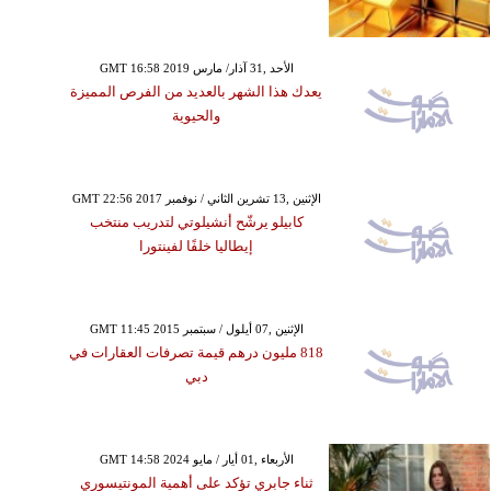
GMT 16:58 2019 الأحد ,31 آذار/ مارس
يعدك هذا الشهر بالعديد من الفرص المميزة
والحيوية
GMT 22:56 2017 الإثنين ,13 تشرين الثاني / نوفمبر
كابيلو يرشّح أنشيلوتي لتدريب منتخب
إيطاليا خلفًا لفينتورا
GMT 11:45 2015 الإثنين ,07 أيلول / سبتمبر
818 مليون درهم قيمة تصرفات العقارات في
دبي
GMT 14:58 2024 الأربعاء ,01 أيار / مايو
ثناء جابري تؤكد على أهمية المونتيسوري