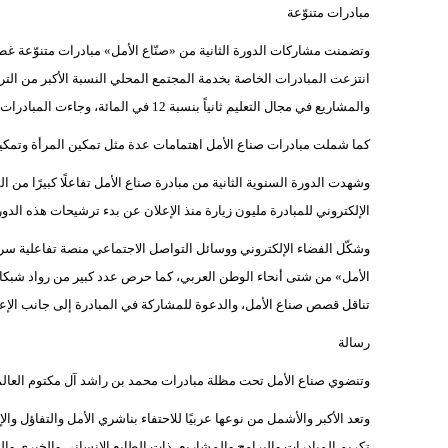
مبادرات متنوّعة
وتضمنت مشاركات الدورة الثانية من «صنّاع الأمل» مبادرات متنوّعة غط
والمشاريع في مجال التعليم ثانياً بنسبة 12 في المائة، وجاءت المبادرات الصحية والطبية في المركز الثالث بنسبة 6 في المئة من إجمالي الترشيحات.
كما شملت مبادرات صناع الأمل اهتمامات عدة مثل تمكين المرأة وتمكين ا
وشهدت الدورة السنوية الثانية من مبادرة صناع الأمل تفاعلًا كبيرًا م
الإلكتروني للمبادرة مليون زيارة منذ الإعلان عن بدء ترشيحات هذه الدورة في 25 فبراير 
وشكّل الفضاء الإلكتروني ووسائل التواصل الاجتماعي منصة تفاعلية سريع
الأمل» من شتى أنحاء الوطن العربي، كما حرص عدد كبير من رواد شبكا
تناقل قصص صناع الأمل، والدعوة للمشاركة في المبادرة إلى جانب الإع
رسالة
وتنضوي صناع الأمل تحت مظلة مبادرات محمد بن راشد آل مكتوم العالم
وتعد الأكبر والأشمل من نوعها عربيًا للاحتفاء بناشري الأمل والتفاؤل و
تكريم المبادرات والبرامج والمشاريع، ذات الطابع الإنساني والخيري وا