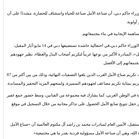
اء حاكم دبي، أن صناعة الأمل صناعة للحياة واستئناف للحضارة، مشددًا على أن
أولوية.
اهمة الإيجابية في بناء مجتمعاتهم.
ويتوّج الشيخ محمد بن راشد آل مكتوم نائب رئيس الدولة رئيس مجلس الوزراء حاكم دبي،في احتفالية حاشدة تستضيفها دبي في 14 مايو/أيار المقبل،
»، المبادرة الأكبر من نوعها عربياً لتكريم أصحاب البذل والعطاء، نظير جهودهم
مجتمعاتهم إلى الأفضل.
للاستوديوهات، تكريم صناع الأمل العرب الذين بلغوا التصفيات النهائية، وذلك من بين أكثر من 87
ريم بمثابة تكريم مضاعف لجهودهم المتميزة، ولمنحهم المزيد التحفيز والمساندة.
ؤثرة في الوطن العربي، كما يشارك فيه مجموعة من الفنانين، وسط حضور جمع غفير
ضور حفل تتويج صانع الأمل الحصول على تذاكر مجانية من خلال التسجيل في موقع
قبل، الأمين العام لمبادرات محمد بن راشد آل مكتوم العالمية أن «صناع الأمل
لله، وهي أن صناعة الأمل مسؤولية فردية بقدر ما هي مجتمعية».