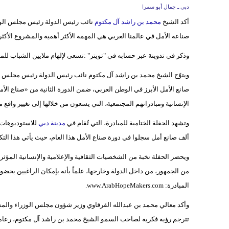
دبي ـ جمال أبو سمرا
أكد الشيخ
محمد بن راشد آل مكتوم
نائب رئيس الدولة رئيس مجلس الوزر
صناعة الأمل في عالمنا العربي هي المهمة الأكثر أهمية والمشروع الأكثر 
وذكر في تدوينة عبر حسابه في "تويتر" :نسعى لإلهام ملايين الشباب للمس
صانع الأمل الأبرز في الوطن العربي، ضمن الدورة الثانية من «صناع الأمل
الإنسانية ومبادراتهم المجتمعية، التي يسعون من خلالها إلى تغيير واقع 
وتشهد الحفلة الختامية للمبادرة، التي تُقام في
مدينة دبي
ألف صانع أمل سجلوا في دورة صناع الأمل هذا العام، حيث يأتي هذا التك
ويحضر الحفلة نخبة من الشخصيات الثقافية والإعلامية والإنسانية الم
من الجمهور، من داخل الدولة وخارجها، علماً بأنه بإمكان الراغبين بح
المبادرة: www.ArabHopeMakers.com.
وأكد معالي محمد بن عبدالله القرقاوي وزير شؤون مجلس الوزراء والمست
تترجم رؤية فكرية لصاحب السمو الشيخ محمد بن راشد آل مكتوم، رعاه ا