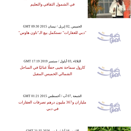
في الشمول الثقافي والتعليم
GMT 09:30 2015 الخميس ,02 إبريل / نيسان
"دبي للعقارات" تستكمل بيع الـ"تاون هاوس"
GMT 17:19 2019 الثلاثاء ,03 أيلول / سبتمبر
كارول سماحة تحيى حفلًا غنائيًا في الساحل
الشمالي الخميس المقبل
GMT 01:21 2015 الجمعة ,07 آب / أغسطس
ملياران و367 مليون درهم تصرفات العقارات
في دبي
GMT 21:35 2026 الإثنين ,16 آذار/ مارس