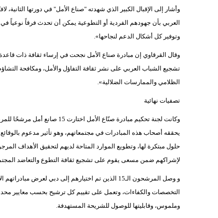
وأشار إلى الإقبال الكبير الذي شهدته "صناع الأمل" في دورتها الثانية، ل
العربي بأن جهودهم الفردية أو التطوعية يمكن أن تحدث فرقاً نوعياً في 
وتوفير كل أشكال الدعم لنجاحها».
وقال القرقاوي إن مبادرة صناع الأمل نجحت في إرساء ثقافة ذات قاعدة ش
تشجيع الشباب العربي على نشر ثقافة التفاؤل والأمل، ومكافحة التشا
الظلامي والممارسات الضلالية».
تصفيات نهائية
وكانت لجنة تحكيم مبادرة صنّاع الأ
يحققه أصحاب هذه المبادرات في مجتمعاتهم، وهو تأثير مدعوم بالوقائع وال
حلول مبتكرة لها، وتطويع الموارد المتاحة لديهم لتحقيق الأهداف المر
لإشراكهم ضمن مسعى يقوم على تشجيع ثقافة التطوع والتعاضد المجتم
و وصل المرشحون الـ15 الذين تم اختيارهم إلى دبي لعرض م
التخصصات والكفاءات، وتعمل على تقييم كل ترشيح بحسب معايير محددة،
وملموس، وقابليتها للوصول للشريحة المستهدفة.