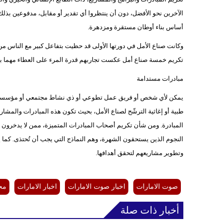
الآخرين نحو الأفضل، دون أن ينتظروا أي تقدير أو مقابل، مدفوعين بذلك
أساس بناء أوطان مستقرة ومزدهرة.
تكريم خمسة صناع أمل عكست تجاربهم قدرة المرء على العطاء مهما بل
مبادرات مستدامة
يمكن لأي شخص أو فريق عمل تطوعي أو ذي نشاط مجتمعي أو مؤسسة أو جهة
طبية أو إغاثية الترشّح لصناع الأمل، بحيث تكون هذه المبادرات والمش
المبادرة. ومن شأن تكريم أصحاب المبادرات المتميزة، ممن لا يدخرون جه
النجوم الذين يستحقون الشهرة، وهم النماذج التي يجب أن تُحتذى. كما
وتطوير مشاريعهم لتحقق أهدافها.
صوت الامارات
اخبار صوت الامارات
اخبار الامارات
مح
أخبار ذات صلة