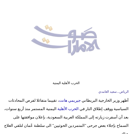
وسفر
ديكور
أخبار
إعلام
تعليم
مرأة
أزياء
الحرب الأهلية اليمنية
إسلامية
الرياض ـ سعيد الغامدي
أظهر وزير الخارجية البريطاني
جيريمي هانت
، تقييما متفائلا لفرص المحادثات
علوم
السياسية ووقف إطلاق النار في
الحرب الأهلية
اليمنية المستمر منذ أربع سنوات،
وتكنولوجيا
بعد أن أسفرت زيارته إلى المملكة العربية السعودية، بإعلان موافقتها على
بيئة
السماح بإجلاء بعض جرحى "المتمردين الحوثيين" الى سلطنة عًمان لتلقي العلاج
هناك .