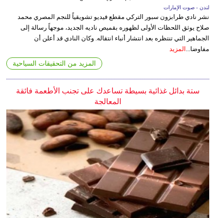
لندن - صوت الإمارات
نشر نادي طرابزون سبور التركي مقطع فيديو تشويقياً للنجم المصري محمد
صلاح يوثق اللحظات الأولى لظهوره بقميص ناديه الجديد، موجهاً رسالة إلى
الجماهير التي تنتظره بعد انتشار أنباء انتقاله. وكان النادي قد أعلن أن
مفاوضا...
المزيد
المزيد من التحقيقات السياحية
ستة بدائل غذائية بسيطة تساعدك على تجنب الأطعمة فائقة
المعالجة