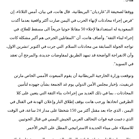
مدوَّنات
ووفقا لصحيفة الـ"غارديان" البريطانية، قال هانت، في بيان، أمس الثلاثاء، إن
أبراج
"فرص إجراء محادثات لإنهاء الحرب في اليمن صارت أكثر واقعية بعدما أكدت
السعودية له استعدادها لإجلاء 50 مقاتلا حوثيا جريحاً الى مسقط للعلاج، في
فيديو
إجراء لبناء الثقة". وأضاف هانت، أن "المقاتلين الجرحى هم أكبر مشكلة كانت
سيارات
تواجه الجولة السابقة من محادثات السلام التي جرت في اكتوبر /تشرين الاول،
وأن الانفراجة الواضحة قد تمهد الطريق لمفاوضات جديدة، والمرجح أن تعقد
في السويد".
وتوقعت وزارة الخارجية البريطانية أن يقوم المبعوث الأممي الخاص مارتن
غريفيث، بإخبار مجلس الأمن الدولي يوم غد الجمعة بشأن جهوده لتأمين
المحادثات ، بما في ذلك العديد من إجراءات بناء الثقة التي يتعين على كلا
الطرفين اتخاذها. ورحب هانت بوقف إطلاق النار وإعلان الهدنة في القتال في
اليمن ، الذي جاء بعد مقتل أكثر من 150 شخصًا على مدار 24 ساعة، في الوقت
الذي دعمت فيه قوات التحالف العربي الجيش اليمني في قتال الحوثيين
للاستيلاء على ميناء الحديدة الاستراتيجي المطل على البحر الأحمر.