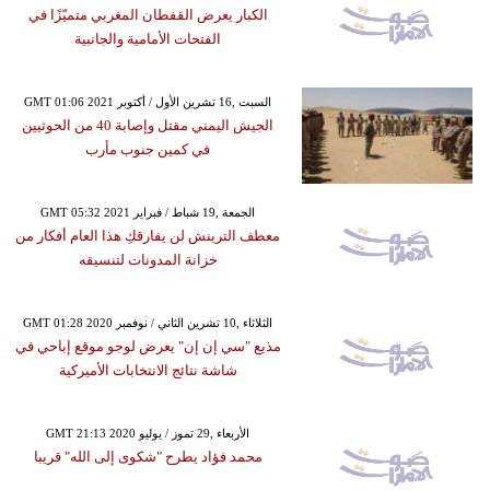
الكبار يعرض القفطان المغربي متميّزًا في
الفتحات الأمامية والجانبية
GMT 01:06 2021 السبت ,16 تشرين الأول / أكتوبر
الجيش اليمني مقتل وإصابة 40 من الحوثيين
في كمين جنوب مأرب
GMT 05:32 2021 الجمعة ,19 شباط / فبراير
معطف الترينش لن يفارقكِ هذا العام أفكار من
خزانة المدونات لتنسيقه
GMT 01:28 2020 الثلاثاء ,10 تشرين الثاني / نوفمبر
مذيع "سي إن إن" يعرض لوجو موقع إباحي في
شاشة نتائج الانتخابات الأميركية
GMT 21:13 2020 الأربعاء ,29 تموز / يوليو
محمد فؤاد يطرح "شكوى إلى الله" قريبا