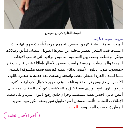
النجمة اللبنانية كارمن بصيبص
بيروت - صوت الإمارات
أبهرت النجمة اللبنانية كارمن بصيبص الجمهور مؤخراً بأحدث ظهور لها، حيث
اعتمدت قصة الشعر القصير متخلية عن شعرها الطويل المعتاد، لتتألق بإطلالات
مبتكرة وخاطفة جمعت بين التصاميم العملية والراقية التي تناسب الأوقات
النهارية والمناسبات الرسمية. ولفتت بصيبص الأنظار بإطلالة عصرية ارتدت فيها
جمبسوت طويل باللون الأسود الداكن بقصة كورسيه ضيقة مكشوفة الكتفين،
بينما انسدل الجزء السفلي بقصة واسعة، ونسقت معه حقيبة يد صغيرة باللون
الأصفر الزبدي ومجوهرات ذهبية ناعمة. وفي ظهور كاجوال آخر، ارتدت كنزة
تريكو باللون البيج الوردي بفتحة عنق مائلة كشفت عن أحد الكتفين، مع بنطال
أبيض عالي الخصر بقصة مستقيمة وحزام جلدي رفيع باللون البني. وعلى صعيد
الإطلالات الفخمة، تألقت بفستان أسود طويل تميز بقصّة الكورسيه العلوية
المطرزة بحبيبات الترتر وتنو...
المزيد
آخر الأخبار الطبية