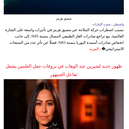
مضيق هرمز
واشنطن ـ صوت الإمارات
تسبب اضطراب حركة الملاحة عبر مضيق هرمز في تأثيرات واسعة على التجارة
العالمية، مع تراجع صادرات الغاز الطبيعي المسال بنسبة 95%، إلى جانب
انخفاض صادرات أسمدة اليوريا بنسبة 83%، فضلًا عن تأثر عدد من المنتجات
الاستراتيجي�...
المزيد
ظهور جديد لشيرين عبد الوهاب في بروفات حفل العلمين يشعل
تفاعل الجمهور