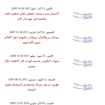
GMT 10:36 2017 الإثنين ,15 أيار / مايو
السيناريست محمد حفظي يُعلن تنظيم حلقة
نقاشية في مهرجان كان
GMT 21:38 2013 الخميس ,14 آذار/ مارس
زوجان بريطانيان يوثقان رحلتهما حول العالم
بصور لأقدامهم
GMT 15:36 2017 الإثنين ,31 تموز / يوليو
شهاب كنكوني يحسم عودته إلى كاظمة خلال
يومين
GMT 06:55 2017 الجمعة ,22 أيلول / سبتمبر
جهّزي حديقة منزلك واستعدي لاستقبال فصل
الشتاء
GMT 21:01 2016 السبت ,05 آذار/ مارس