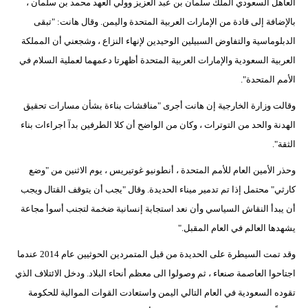
العاهل السعودي الملك سلمان بن عبد العزيز وولي العهد محمد بن سلمان ،
بالإضافة إلى قادة من الإمارات العربية المتحدة واليمن. وقال هانت: "تبقى
الدبلوماسية والتفاوض السبيلين الوحيدين لإنهاء النزاع ، وشجعني أن المملكة
العربية السعودية والإمارات العربية المتحدة أظهرتا دعمهما لعملية السلام في
الأمم المتحدة".
وقالت وزارة الخارجية إن هانت أجرى "مناقشات بناءة بشأن مسارات تحقيق
الهدنة والحد من التوترات ، وكان من الواضح أن كلا الطرفين بدآ اجراءات بناء
الثقة".
وحذر الأمين العام للأمم المتحدة ، أنطونيو غوتيريس ، يوم الاثنين من "وضع
كارثي" محتمل إذا تم تدمير ميناء الحديدة. وقال "يجب أن يتوقف القتال ويجب
أن يبدأ النقاش السياسي وأن نعد استجابة إنسانية ضخمة لتجنب أسوأ مجاعة
يشهدها العالم في العام المقبل."
وقد تمت السيطرة على الحديدة من قبل المتمردين الحوثيين عام 2014 عندما
اجتاحوا العاصمة صنعاء ، ثم وصولوا الى معظم أنحاء البلاد. ودخل الائتلاف الذي
تقوده السعودية في العام التالي اليمن واستعادت القوات الموالية للحكومة