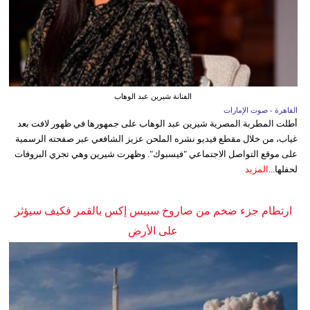
الفنانة شيرين عبد الوهاب
القاهرة - صوت الإمارات
أطلت المطربة المصرية شيرين عبد الوهاب على جمهورها في ظهور لافت بعد
غياب، من خلال مقطع فيديو نشره الملحن عزيز الشافعي عبر صفحته الرسمية
على موقع التواصل الاجتماعي "فيسبوك". وظهرت شيرين وهي تجري البروفات
لحفلها...
المزيد
ارتطام جزء ضخم من صاروخ سبيس إكس بالقمر فكيف سيؤثر
على الأرض