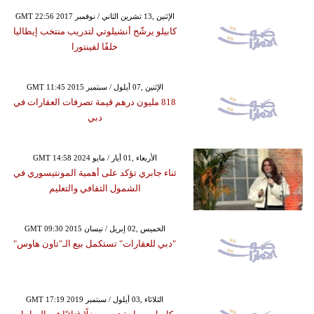
GMT 22:56 2017 الإثنين ,13 تشرين الثاني / نوفمبر
كابيلو يرشّح أنشيلوتي لتدريب منتخب إيطاليا
خلفًا لفينتورا
GMT 11:45 2015 الإثنين ,07 أيلول / سبتمبر
818 مليون درهم قيمة تصرفات العقارات في
دبي
GMT 14:58 2024 الأربعاء ,01 أيار / مايو
ثناء جابري تؤكد على أهمية المونتيسوري في
الشمول الثقافي والتعليم
GMT 09:30 2015 الخميس ,02 إبريل / نيسان
"دبي للعقارات" تستكمل بيع الـ"تاون هاوس"
GMT 17:19 2019 الثلاثاء ,03 أيلول / سبتمبر