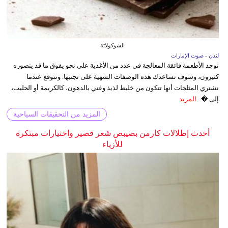
الشوكولاتة
لندن - صوت الإمارات
توجد الأطعمة فائقة المعالجة في عدد من الأغذية على نحو يفوق ما قد يتصوره
كثيرون، وسوف تساعدك هذه الوصفات الشهية على تجنبها. ونتوقع عندما
نشتري المثلجات أنها تتكون من خليط لذيذ وغني بالدهون، كالكريمة أو الحليب،
إلى �...
المزيد
المزيد من التحقيقات السياحية
أحدث إطلالات كارمن بصيبص شعر قصير واختيارات مبتكرة
للأزياء