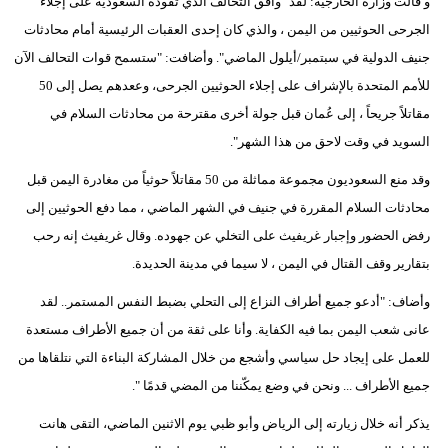
و قالت وزارة الخارجية: لقد "وافق التحالف الذي تقوده السعودية على إجلاء
الجرحى الحوثيين من اليمن ، والذي كان إحدى العقبات الرئيسية أمام محادثات
جنيف الدولية في سبتمبر/أيلول الماضي". وأضافت: "ستسمح قوات التحالف الآن
للأمم المتحدة بالإشراف على إجلاء الحوثيين الجرحى، وععدهم يصل إلى 50
مقاتلاً جريحاً ، إلى عُمان قبل جولة أخرى مقترحة من محادثات السلام في
السويد في وقت لاحق من هذا الشهر".
وقد منع السعوديون مجموعة مماثلة من 50 مقاتلاً حوثياً من مغادرة اليمن قبل
محادثات السلام المقررة في جنيف في الشهر الماضي ، مما دفع الحوثيين إلى
رفض الحضور وإجبار غريفيث على التخلي عن جهوده. وقال غريفيث إنه رحب
بتقارير وقف القتال في اليمن ، لا سيما في مدينة الحديدة.
وأضاف: "أدعو جميع أطراف النزاع إلى التحلي بضبط النفس المستمر.. لقد
عانى شعب اليمن بما فيه الكفاية. وأنا على ثقة من أن جميع الأطراف مستعدة
للعمل على إيجاد حل سياسي وأشجع من خلال المشاركة البناءة التي نتلقاها من
جميع الأطراف ... ونحن في وضع يمكّننا من المضي قدمًا ".
يذكر أنه خلال زيارته إلى الرياض وأبو ظبي يوم الاثنين الماضي، التقى هانت