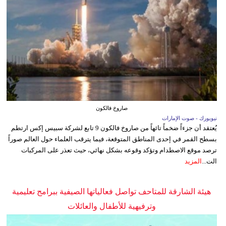
صاروخ فالكون
نيويورك - صوت الإمارات
يُعتقد أن جزءاً ضخماً تائهاً من صاروخ فالكون 9 تابع لشركة سبيس إكس ارتطم
بسطح القمر في إحدى المناطق المتوقعة، فيما يترقب العلماء حول العالم صوراً
ترصد موقع الاصطدام وتؤكد وقوعه بشكل نهائي، حيث تعذر على المركبات
الت...
المزيد
هيئة الشارقة للمتاحف تواصل فعالياتها الصيفية ببرامج تعليمية
وترفيهية للأطفال والعائلات