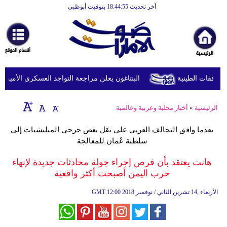
آخر تحديث 18:44:55 بتوقيت أبوظبي
الرئيسية
أخبارعاجلة
رياضة
ثقافة
البنتاغون يعلن مراجعة التواجد العسكري الأميركي في
إقتصاد
الرئيسية
»
أخبار محلية وعربية وعالمية
فن
بعدما وافق التحالف العربي على نقل بعض جرحى الميليشيات إلى
وموسيقى
سلطنة عُمان للمعالجة
أزياء
هانت يعتقد بأن فرص إجراء جولة محادثات جديدة لإنهاء
حرب اليمن أصبحت أكثر واقعية
صحة
12:00 2018 الأربعاء ,14 تشرين الثاني / نوفمبر
GMT
وتغذية
سياحة