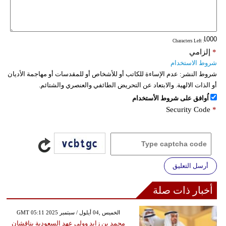
: Characters Left
*
إلزامي
شروط الاستخدام
شروط النشر:
عدم الإساءة للكاتب أو للأشخاص أو للمقدسات أو مهاجمة الأديان
أو الذات الالهية. والابتعاد عن التحريض الطائفي والعنصري والشتائم.
اُوافق على شروط الأستخدام
Security Code
*
أرسل التعليق
أخبار ذات صلة
GMT 05:11 2025 الخميس ,04 أيلول / سبتمبر
محمد بن زايد وولي عهد السعودية يناقشان