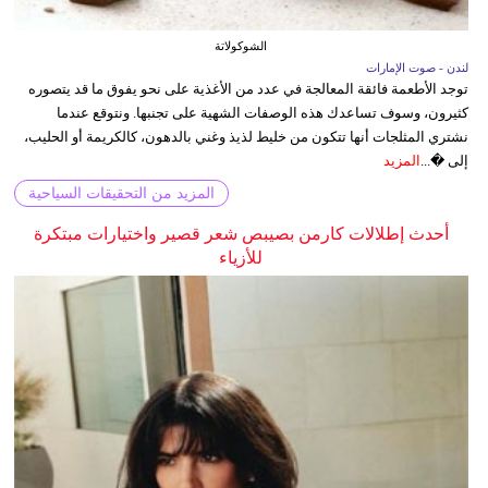
الشوكولاتة
لندن - صوت الإمارات
توجد الأطعمة فائقة المعالجة في عدد من الأغذية على نحو يفوق ما قد يتصوره
كثيرون، وسوف تساعدك هذه الوصفات الشهية على تجنبها. ونتوقع عندما
نشتري المثلجات أنها تتكون من خليط لذيذ وغني بالدهون، كالكريمة أو الحليب،
إلى �...
المزيد
المزيد من التحقيقات السياحية
أحدث إطلالات كارمن بصيبص شعر قصير واختيارات مبتكرة
للأزياء