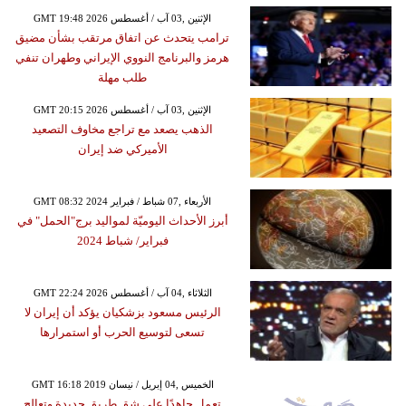
GMT 19:48 2026 الإثنين ,03 آب / أغسطس
ترامب يتحدث عن اتفاق مرتقب بشأن مضيق
هرمز والبرنامج النووي الإيراني وطهران تنفي
طلب مهلة
GMT 20:15 2026 الإثنين ,03 آب / أغسطس
الذهب يصعد مع تراجع مخاوف التصعيد
الأميركي ضد إيران
GMT 08:32 2024 الأربعاء ,07 شباط / فبراير
أبرز الأحداث اليوميّة لمواليد برج"الحمل" في
فبراير/ شباط 2024
GMT 22:24 2026 الثلاثاء ,04 آب / أغسطس
الرئيس مسعود بزشكيان يؤكد أن إيران لا
تسعى لتوسيع الحرب أو استمرارها
GMT 16:18 2019 الخميس ,04 إبريل / نيسان
تعمل جاهدًا على شق طريق جديدة وتعالج