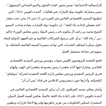
مدوَّنات
الرأسمالية الاجتماعية" ضمن محور "قيادة التحول والنمو الصناعي المسؤول"،
ضمن مشاركة حكومة دولة الإمارات في فعاليات "أجندة دافوس 2021"، التي
أبراج
يُنظمها المنتدى الاقتصادي العالمي في الفترة من 25 حتى 29 يناير، تحت شعار
فيديو
"عام مفصلي لإعادة بناء الثقة" - إن حكومة دولة الإمارات بقيادة صاحب السمو
الشيخ محمد بن راشد آل مكتوم نائب رئيس الدولة رئيس مجلس الوزراء حاكم
سيارات
دبي "رعاه الله"، تركز على ترسيخ الشراكات العالمية ودعم الجهود الدولية لإيجاد
حلول مبتكرة لمختلف التحديات التي تواجه مسيرة التنمية العالمية الشاملة، ما
يسهم في صناعة مستقبل أفضل.
افتتح الجلسة البروفسور كلاوس شواب مؤسس ورئيس المنتدى الاقتصادي
العالمي، وشارك فيها أناند ماهندرا رئيس مجموعة ماهندرا في الهند، وإلهام
قدري الرئيس التنفيذي ورئيس مجلس إدارة اللجنة التنفيذية لشركة "سولفاي"
البلجيكية، وأدارها جون ديفتيريوس الإعلامي في قناة "سي أن أن".
وأشار معالي محمد القرقاوي، إلى أن تركيز المنتدى الاقتصادي العالمي في
أجندة دافوس 2021، على إعادة بناء الثقة عالمياً، يعكس أهمية العمل الدولي
المشترك لتمكين الحكومات من تعزيز جاهزيتها وقدرتها لاتخاذ قرارات وتطوير