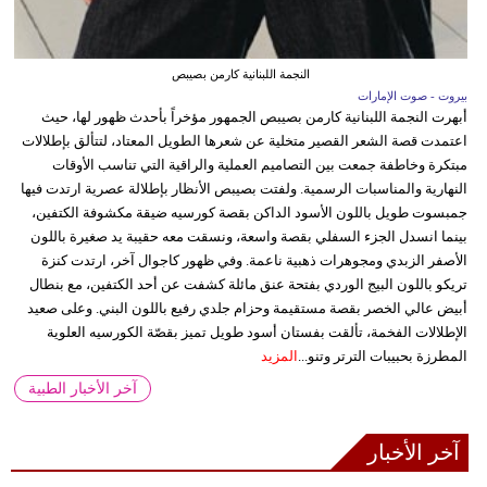
النجمة اللبنانية كارمن بصيبص
بيروت - صوت الإمارات
أبهرت النجمة اللبنانية كارمن بصيبص الجمهور مؤخراً بأحدث ظهور لها، حيث
اعتمدت قصة الشعر القصير متخلية عن شعرها الطويل المعتاد، لتتألق بإطلالات
مبتكرة وخاطفة جمعت بين التصاميم العملية والراقية التي تناسب الأوقات
النهارية والمناسبات الرسمية. ولفتت بصيبص الأنظار بإطلالة عصرية ارتدت فيها
جمبسوت طويل باللون الأسود الداكن بقصة كورسيه ضيقة مكشوفة الكتفين،
بينما انسدل الجزء السفلي بقصة واسعة، ونسقت معه حقيبة يد صغيرة باللون
الأصفر الزبدي ومجوهرات ذهبية ناعمة. وفي ظهور كاجوال آخر، ارتدت كنزة
تريكو باللون البيج الوردي بفتحة عنق مائلة كشفت عن أحد الكتفين، مع بنطال
أبيض عالي الخصر بقصة مستقيمة وحزام جلدي رفيع باللون البني. وعلى صعيد
الإطلالات الفخمة، تألقت بفستان أسود طويل تميز بقصّة الكورسيه العلوية
المطرزة بحبيبات الترتر وتنو...
المزيد
آخر الأخبار الطبية
آخر الأخبار