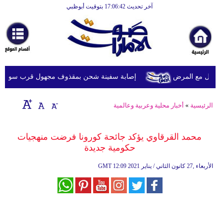
آخر تحديث 17:06:42 بتوقيت أبوظبي
الرئيسية
أخبارعاجلة
رياضة
ثقافة
يل مع المرض
إصابة سفينة شحن بمقذوف مجهول قرب سواحل عُما
إقتصاد
الرئيسية
»
أخبار محلية وعربية وعالمية
فن
وموسيقى
محمد القرقاوي يؤكد جائحة كورونا فرضت منهجيات
حكومية جديدة
أزياء
12:09 2021 الأربعاء ,27 كانون الثاني / يناير
GMT
صحة
وتغذية
سياحة