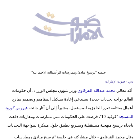
وسفر
ديكور
أخبار
إعلام
تعليم
مرأة
جلسة "ترسيخ مبادئ وممارسات الرأسمالية الاجتماعية"
دبي - صوت الإمارات
أزياء
أكد معالي
محمد عبدالله القرقاوي
وزير شؤون مجلس الوزراء، أن حكومات
إسلامية
العالم تواجه تحديات جديدة تستدعي إعادة تشكيل المفاهيم وتصميم نماذج
علوم
أعمال مختلفة تعزز الجاهزية للمستقبل، مشيراً إلى أن آثار جائحة
فيروس كورونا
وتكنولوجيا
المستجد
"كوفيد-19"، فرضت على الحكومات تبني ممارسات ومقاربات دفعت
باتجاه ترسيخ منهجية مستقبلية وتسريع تطبيق حلول مبتكرة لمواجهة التحديات.
بيئة
وقال محمد القرقاوي - خلال مشاركته في جلسة "ترسيخ مبادئ وممارسات