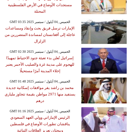
مستجدات الأوضاع في الأرض الفلسطينية
المحتلة
GMT 03:35 2025 الخميس ,04 أيلول / سبتمبر
الإمارات ترسل فريق بحث وإنقاذ ومساعدات
عاجلة إلى أفغانستان لمساندة المتضررين من
الزلزال
GMT 02:30 2025 الخميس ,04 أيلول / سبتمبر
إسرائيل تُعلن بدء تعبئة جنود الاحتياط تمهيدًا
للهجوم على مدينة غزة والصليب الأحمر يعتبر
إخلاء المدينة أمرًا مستحيلًا
GMT 01:48 2025 الخميس ,04 أيلول / سبتمبر
محمد بن راشد يقر موافقات إسكانية جديدة
يستفيد منها 2971 مواطن بقيمة تتجاوز ملياري
درهم
GMT 01:16 2025 الخميس ,04 أيلول / سبتمبر
الرئيس الإماراتي وولي العهد السعودي
يناقشان تطورات الأوضاع في فلسطين
ويبحثان تعزيز العلاقات الثنائية