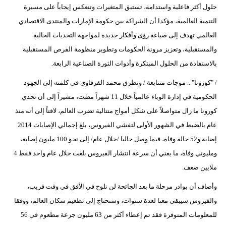
حلول أكثر فاعلية واستدامة، تستبق المتغيرات وتنعكس إيجاباً على مسيرة
التنمية العالمية، مؤكدا أن الشراكة بين حكومة الإمارات والمنتدى الاقتصادي
العالمي تهدف إلى صياغة رؤى وأفكار جديدة لمواجهة التحديات الحالية
والمستقبلية، وتعزيز مرونة الحكومات وتطوير منظومة الفرص المستقبلية
بالاستفادة من الحلول المبتكرة وأدوات الثورة الصناعية الرابعة.
/ "كورونا" .. موجات متتابعة / وتطرق محمد القرقاوي في كلمته إلى الجهود
الحكومية في إدارة الوباء عالمياً خلال 11 شهراً مضت، مشيراً إلى أن تحدي
كورونا ما زال متواصلاً على شكل أمواج متتالية تضرب العالم، لافتاً إلى أنه منذ
عام بالضبط في الشهور الأولى لتفشي الفيروس، بلغ إجمالي الإصابات 2014
إصابة و52 حالة وفاة، فيما وصل حاليا /خلال عام/ إلى نحو 100 مليون إصابة،
ومليوني وفاة، ما يعني أن سرعة انتشار الفيروس بلغت خلال عام واحد فقط 4
ملايين ضعف.
وأضاف أن بوادر مرحلة ما بعد الجائحة لن تلوح في الأفق في وقت قريب،
والفيروس سيبقى معنا لعدة سنوات، وسنحتاج إلى تطعيم سكان العالم، ووفقا
للمعلومات المتوفرة فقد تم إعطاء أكثر من 63 مليون جرعة مطعوم في 56