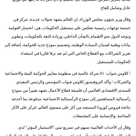
عادل وشامل للقاح.
وقال وزير شؤون مجلس الوزراء، إن العالم يشهد تحولات عديدة، تتركز في
خمسة توجهات رئيسية تنعكس على مستقبل الحكومات، هي: انحسار العولمة
وتوجه الدول نحو الاهتمام بالشأن الداخلي، وزيادة الثقة بالحكومات، وتطوير
بيانات وطنية لضمان السيادة الوطنية، وتصميم نموذج جديد للحوكمة، إضافة إلى
تعزيز الشراكات مع القطاع الخاص التي لم تعد ترفا فكريا في استعداد
الحكومات للمستقبل.
/ كلاوس شواب: 61 شركة عالمية في منظومة معايير الحوكمة البيئة والاجتماعية
والشركات / وأكد البروفيسور كلاوس شواب المؤسس والرئيس التنفيذي
للمنتدى الاقتصادي العالمي أن فلسفة قطاع الأعمال تشهد تغييراً من نموذج
رأسمالية المساهمين إلى نموذج الرأسمالية الاجتماعية، مدفوعة بما أحدثته
جائحة فيروس كورونا المستجد من آثار على مستوى العالم، لتركز على الآثار
المناخية، والإنسانية على المجتمعات.
وقال إن الأحداث العالمية تسهم في تسريع تبني "الاستثمار المؤثر" لدى
الشركات، الهادف لإحداث تأثير اجتماعي وبيئي، والمحافظة على الفوائد المالية