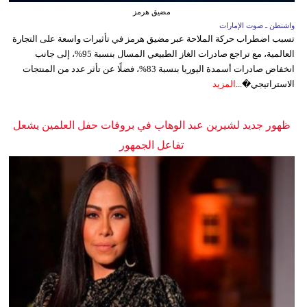
مضيق هرمز
واشنطن ـ صوت الإمارات
تسبب اضطراب حركة الملاحة عبر مضيق هرمز في تأثيرات واسعة على التجارة
العالمية، مع تراجع صادرات الغاز الطبيعي المسال بنسبة 95%، إلى جانب
انخفاض صادرات أسمدة اليوريا بنسبة 83%، فضلًا عن تأثر عدد من المنتجات
الاستراتيجي�...
المزيد
ظهور جديد لشيرين عبد الوهاب في بروفات حفل العلمين يشعل
تفاعل الجمهور