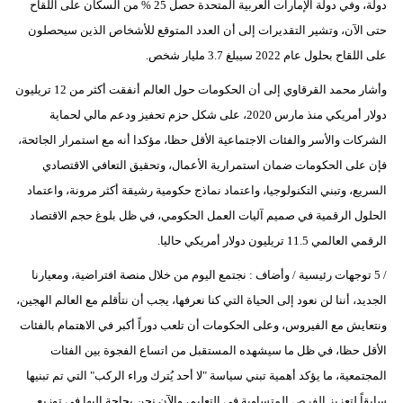
دولة، وفي دولة الإمارات العربية المتحدة حصل 25 % من السكان على اللقاح
حتى الآن، وتشير التقديرات إلى أن العدد المتوقع للأشخاص الذين سيحصلون
على اللقاح بحلول عام 2022 سيبلغ 3.7 مليار شخص.
وأشار محمد القرقاوي إلى أن الحكومات حول العالم أنفقت أكثر من 12 تريليون
دولار أمريكي منذ مارس 2020، على شكل حزم تحفيز ودعم مالي لحماية
الشركات والأسر والفئات الاجتماعية الأقل حظا، مؤكدا أنه مع استمرار الجائحة،
فإن على الحكومات ضمان استمرارية الأعمال، وتحقيق التعافي الاقتصادي
السريع، وتبني التكنولوجيا، واعتماد نماذج حكومية رشيقة أكثر مرونة، واعتماد
الحلول الرقمية في صميم آليات العمل الحكومي، في ظل بلوغ حجم الاقتصاد
الرقمي العالمي 11.5 تريليون دولار أمريكي حاليا.
/ 5 توجهات رئيسية / وأضاف : نجتمع اليوم من خلال منصة افتراضية، ومعيارنا
الجديد، أننا لن نعود إلى الحياة التي كنا نعرفها، يجب أن نتأقلم مع العالم الهجين،
ونتعايش مع الفيروس، وعلى الحكومات أن تلعب دوراً أكبر في الاهتمام بالفئات
الأقل حظا، في ظل ما سيشهده المستقبل من اتساع الفجوة بين الفئات
المجتمعية، ما يؤكد أهمية تبني سياسة "لا أحد يُترك وراء الركب" التي تم تبنيها
سابقاً لتعزيز الفرص المتساوية في التعليم، والآن نحن بحاجة إليها في توزيع