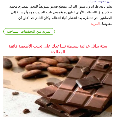
لندن - صوت الإمارات
نشر نادي طرابزون سبور التركي مقطع فيديو تشويقياً للنجم المصري محمد
صلاح يوثق اللحظات الأولى لظهوره بقميص ناديه الجديد، موجهاً رسالة إلى
الجماهير التي تنتظره بعد انتشار أنباء انتقاله. وكان النادي قد أعلن أن
مفاوضا...
المزيد
المزيد من التحقيقات السياحية
ستة بدائل غذائية بسيطة تساعدك على تجنب الأطعمة فائقة
المعالجة