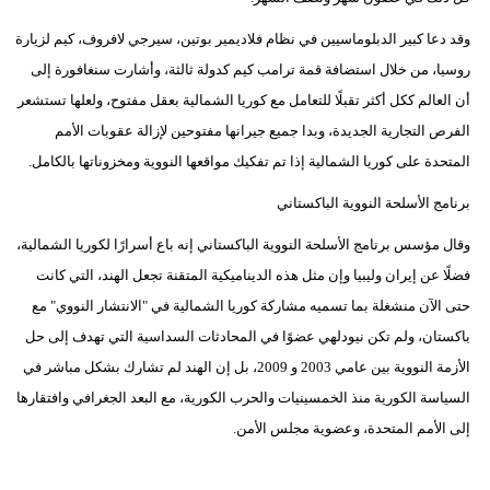
وقد دعا كبير الدبلوماسيين في نظام فلاديمير بوتين، سيرجي لافروف، كيم لزيارة
روسيا، من خلال استضافة قمة ترامب كيم كدولة ثالثة، وأشارت سنغافورة إلى
أن العالم ككل أكثر تقبلًا للتعامل مع كوريا الشمالية بعقل مفتوح، ولعلها تستشعر
الفرص التجارية الجديدة، وبدا جميع جيرانها مفتوحين لإزالة عقوبات الأمم
المتحدة على كوريا الشمالية إذا تم تفكيك مواقعها النووية ومخزوناتها بالكامل.
برنامج الأسلحة النووية الباكستاني
وقال مؤسس برنامج الأسلحة النووية الباكستاني إنه باع أسرارًا لكوريا الشمالية،
فضلًا عن إيران وليبيا وإن مثل هذه الديناميكية المتقنة تجعل الهند، التي كانت
حتى الآن منشغلة بما تسميه مشاركة كوريا الشمالية في "الانتشار النووي" مع
باكستان، ولم تكن نيودلهي عضوًا في المحادثات السداسية التي تهدف إلى حل
الأزمة النووية بين عامي 2003 و 2009، بل إن الهند لم تشارك بشكل مباشر في
السياسة الكورية منذ الخمسينيات والحرب الكورية، مع البعد الجغرافي وافتقارها
إلى الأمم المتحدة، وعضوية مجلس الأمن.