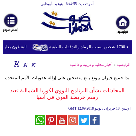
آخر تحديث 18:44:55 بتوقيت أبوظبي
الرئيسية
أخبارعاجلة
رياضة
ثقافة
طينية
البنتاغون يعلن مرا
إقتصاد
الرئيسية
»
أخبار محلية وعربية وعالمية
فن
بدا جميع جيران بيونغ يانغ منفتحين على إزالة عقوبات الأمم المتحدة
وموسيقى
المحادثات بشأن البرنامج النووي لكوريا الشمالية تعيد
أزياء
رسم خريطة القوى في آسيا
صحة
12:09 2018 الإثنين ,18 حزيران / يونيو
GMT
وتغذية
سياحة