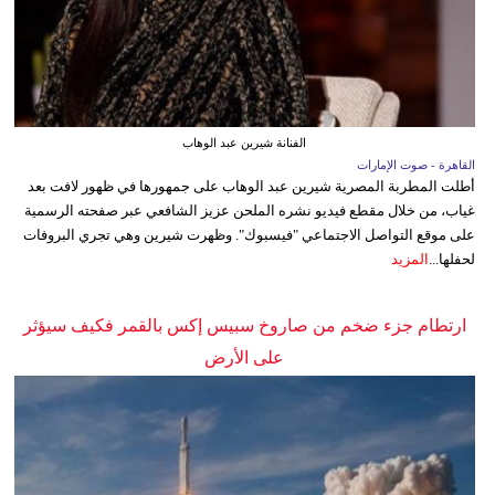
الفنانة شيرين عبد الوهاب
القاهرة - صوت الإمارات
أطلت المطربة المصرية شيرين عبد الوهاب على جمهورها في ظهور لافت بعد
غياب، من خلال مقطع فيديو نشره الملحن عزيز الشافعي عبر صفحته الرسمية
على موقع التواصل الاجتماعي "فيسبوك". وظهرت شيرين وهي تجري البروفات
لحفلها...
المزيد
ارتطام جزء ضخم من صاروخ سبيس إكس بالقمر فكيف سيؤثر
على الأرض