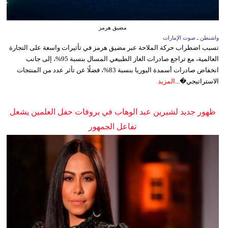
مضيق هرمز
واشنطن ـ صوت الإمارات
تسبب اضطراب حركة الملاحة عبر مضيق هرمز في تأثيرات واسعة على التجارة
العالمية، مع تراجع صادرات الغاز الطبيعي المسال بنسبة 95%، إلى جانب
انخفاض صادرات أسمدة اليوريا بنسبة 83%، فضلًا عن تأثر عدد من المنتجات
الاستراتيجي�...
المزيد
ظهور جديد لشيرين عبد الوهاب في بروفات حفل العلمين يشعل
تفاعل الجمهور