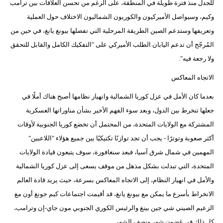
للجدل منذ فترة طويلة في المنطقة، على الرغم من تحسن العلاقات بين ترامب
مدوَّنات
وكيم، وسيواصل الأميركيون والكوريون الشماليون الاختلاف حول العملية
أبراج
وتعريفها وستدعم الصين الطريقة المرحلية التي تفضلها بيونغ يانغ، في حين من
المُرجّح أن تدعم اليابان الطلب الأميركي على "التفكيك الكامل والقابل للتحقق
فيديو
ولا رجعة فيه".
سيارات
الاتجاه المعاكس
بعدما كان الأمل في عزل كوريا الشمالية وانهيار نظامها أصبح هناك أملًا في
جعلها تنخرط بين الدول، وبعد سوء الفهم الأخير بشأن مناوراتها العسكرية
المشتركة مع الولايات المتحدة، من المحتمل أن تخضع كوريا الجنوبية لأوقات
أكثر صعوبة وتوترًا - يجب أن تجد توازنًا تكتيكيًا بين جميع هؤلاء "اللاعبين"
المهمين في شمال شرق آسيا، فبعد سنغافورة، سوف يتبعون قيادة الولايات
المتحدة، التي تبدلت بشكل مذهل من موقف يسعى إلى عزل كوريا الشمالية
والأمل في انهيار النظام، إلى الاتجاه المعاكس بسرعة، حيث يريد قادة العالم
الانخراط بأسرع ما يمكن مع بيونغ يانغ، قد أقيمت اجتماعات كيم جونغ أون مع
الزعيم الصيني شي جين بينغ والرئيس الكوري الجنوبي مون جاي-إن وترامب،
كل ذلك في غضون شهر ونصف الشهر.