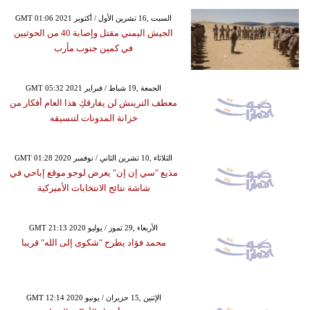
GMT 01:06 2021 السبت ,16 تشرين الأول / أكتوبر
الجيش اليمني مقتل وإصابة 40 من الحوثيين
في كمين جنوب مأرب
GMT 05:32 2021 الجمعة ,19 شباط / فبراير
معطف الترينش لن يفارقكِ هذا العام أفكار من
خزانة المدونات لتنسيقه
GMT 01:28 2020 الثلاثاء ,10 تشرين الثاني / نوفمبر
مذيع "سي إن إن" يعرض لوجو موقع إباحي في
شاشة نتائج الانتخابات الأميركية
GMT 21:13 2020 الأربعاء ,29 تموز / يوليو
محمد فؤاد يطرح "شكوى إلى الله" قريبا
GMT 12:14 2020 الإثنين ,15 حزيران / يونيو