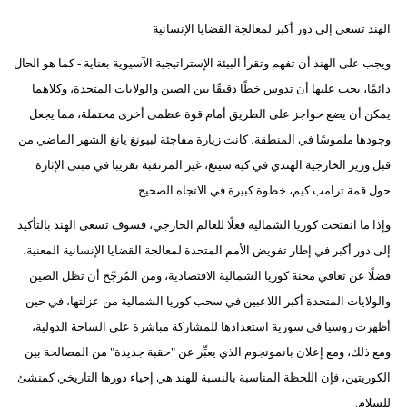
الهند تسعى إلى دور أكبر لمعالجة القضايا الإنسانية
ويجب على الهند أن تفهم وتقرأ البيئة الإستراتيجية الآسيوية بعناية - كما هو الحال
دائمًا، يجب عليها أن تدوس خطًا دقيقًا بين الصين والولايات المتحدة، وكلاهما
يمكن أن يضع حواجز على الطريق أمام قوة عظمى أخرى محتملة، مما يجعل
وجودها ملموسًا في المنطقة، كانت زيارة مفاجئة لبيونغ يانغ الشهر الماضي من
قبل وزير الخارجية الهندي في كيه سينغ، غير المرتقبة تقريبا في مبنى الإثارة
حول قمة ترامب كيم، خطوة كبيرة في الاتجاه الصحيح.
وإذا ما انفتحت كوريا الشمالية فعلًا للعالم الخارجي، فسوف تسعى الهند بالتأكيد
إلى دور أكبر في إطار تفويض الأمم المتحدة لمعالجة القضايا الإنسانية المعنية،
فضلًا عن تعافي محنة كوريا الشمالية الاقتصادية، ومن المُرجّح أن تظل الصين
والولايات المتحدة أكبر اللاعبين في سحب كوريا الشمالية من عزلتها، في حين
أظهرت روسيا في سورية استعدادها للمشاركة مباشرة على الساحة الدولية،
ومع ذلك، ومع إعلان بانمونجوم الذي يعبِّر عن "حقبة جديدة" من المصالحة بين
الكوريتين، فإن اللحظة المناسبة بالنسبة للهند هي إحياء دورها التاريخي كمنشئ
للسلام.