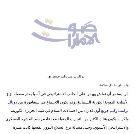
وسفر
ديكور
أخبار
إعلام
تعليم
مرأة
دونالد ترامب وكيم جونغ أون
أزياء
واشنطن -عادل سلامة
إسلامية
لن يستمر أي نقاش يهيمن على الجانب الاستراتيجي في آسيا بقدر معضلة نزع
الأسلحة النووية الكورية الشمالية، وقد يكون الاجتماع في سنغافورة بين
دونالد
علوم
ترامب
و
كيم جونغ أون
قد زاد من احتمالات السلام في شبه الجزيرة الكورية،
وتكنولوجيا
ولكن سيكون هناك الكثير من التجارب المقبلة مع إعادة رسم المشهد العسكري
بيئة
والاستراتيجي الآسيوي، وحتى مسألة نزع السلاح النووي نفسها كانت مثيرة