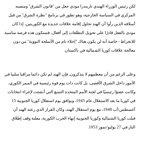
لكن رئيس الوزراء الهندي ناريندرا مودي جعل من "قانون الشرق" ومنصبه
المركزي في السياسة الخارجية، وهو تطور في برنامج "نظرة الشرق" من قبل
أسلافه الذين رأوا أن الهند تحاول إقامة علاقات جديدة مع الكوريتين، إذا كان
مودى بالفعل قادرًا على تحويل التطلعات إلى أفعال، فستكون هذه فرصة مناسبة
للانخراط - خاصة أنه لن يكون هناك "إخلاء تام من الأسلحة النووية" من دون
معالجة علاقات كوريا الشمالية في باكستان.
وعلى الرغم من أن معظمهم لا يتذكرون، فإن الهند لم تكن دائما مراقبا سلبيا في
الأمور داخل الشرق الأقصى، بل كانت ذات يوم قوة رئيسية في الممر الكوري،
وكانت عضوًا رئيسيًا في لجنة الأمم المتحدة التسع التي أنشئت لإجراء انتخابات
في كوريا ما بعد الاستقلال عام 1945، ويوافق يوم استقلال كوريا الجنوبية 15
أغسطس/آب 1948، مع يوم استقلال الهند، وكان القرار الذي رعته الهند أن
قبلت كوريا الشمالية وكوريا الجنوبية إنهاء الحرب الكورية، معلنة وقف إطلاق
النار في 27 يوليو/تموز 1953.