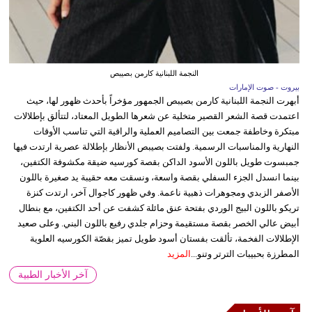
النجمة اللبنانية كارمن بصيبص
بيروت - صوت الإمارات
أبهرت النجمة اللبنانية كارمن بصيبص الجمهور مؤخراً بأحدث ظهور لها، حيث
اعتمدت قصة الشعر القصير متخلية عن شعرها الطويل المعتاد، لتتألق بإطلالات
مبتكرة وخاطفة جمعت بين التصاميم العملية والراقية التي تناسب الأوقات
النهارية والمناسبات الرسمية. ولفتت بصيبص الأنظار بإطلالة عصرية ارتدت فيها
جمبسوت طويل باللون الأسود الداكن بقصة كورسيه ضيقة مكشوفة الكتفين،
بينما انسدل الجزء السفلي بقصة واسعة، ونسقت معه حقيبة يد صغيرة باللون
الأصفر الزبدي ومجوهرات ذهبية ناعمة. وفي ظهور كاجوال آخر، ارتدت كنزة
تريكو باللون البيج الوردي بفتحة عنق مائلة كشفت عن أحد الكتفين، مع بنطال
أبيض عالي الخصر بقصة مستقيمة وحزام جلدي رفيع باللون البني. وعلى صعيد
الإطلالات الفخمة، تألقت بفستان أسود طويل تميز بقصّة الكورسيه العلوية
المطرزة بحبيبات الترتر وتنو...
المزيد
آخر الأخبار الطبية