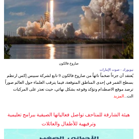
صاروخ فالكون
نيويورك - صوت الإمارات
يُعتقد أن جزءاً ضخماً تائهاً من صاروخ فالكون 9 تابع لشركة سبيس إكس ارتطم
بسطح القمر في إحدى المناطق المتوقعة، فيما يترقب العلماء حول العالم صوراً
ترصد موقع الاصطدام وتؤكد وقوعه بشكل نهائي، حيث تعذر على المركبات
الت...
المزيد
هيئة الشارقة للمتاحف تواصل فعالياتها الصيفية ببرامج تعليمية
وترفيهية للأطفال والعائلات