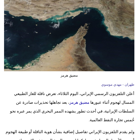
وسفر
ديكور
أخبار
إعلام
تعليم
مرأة
مضيق هرمز
أزياء
طهران - مهدي موسوي
إسلامية
أعلن التلفزيون الرسمي الإيراني، اليوم الثلاثاء، تعرض ناقلة للغاز الطبيعي
المسال لهجوم أثناء عبورها
مضيق هرمز
، بعد تجاهلها تحذيرات صادرة عن
علوم
السلطات الإيرانية، في أحدث تطور يشهده الممر البحري الذي يمر عبره نحو
وتكنولوجيا
خُمس تجارة النفط العالمية.
بيئة
ولم يقدم التلفزيون الإيراني تفاصيل إضافية بشأن هوية الناقلة أو طبيعة الهجوم