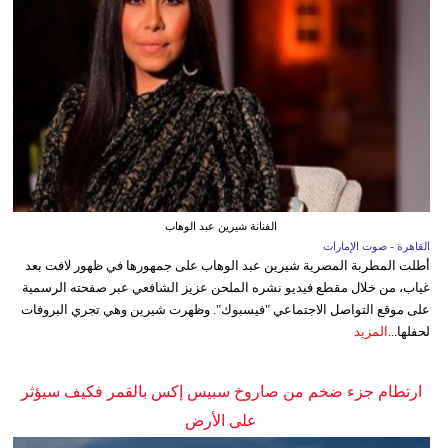
الفنانة شيرين عبد الوهاب
القاهرة - صوت الإمارات
أطلت المطربة المصرية شيرين عبد الوهاب على جمهورها في ظهور لافت بعد
غياب، من خلال مقطع فيديو نشره الملحن عزيز الشافعي عبر صفحته الرسمية
على موقع التواصل الاجتماعي "فيسبوك". وظهرت شيرين وهي تجري البروفات
لحفلها...
المزيد
ارتطام جزء ضخم من صاروخ سبيس إكس بالقمر فكيف سيؤثر
على الأرض