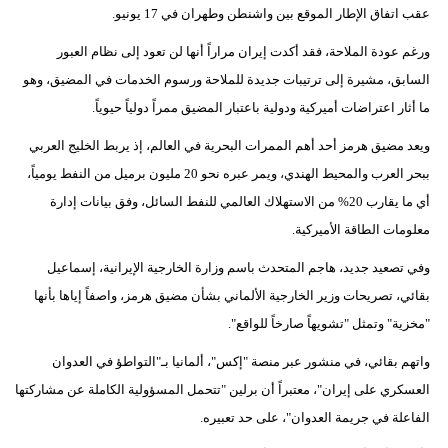
عقب اتفاق الإطار الموقع بين واشنطن وطهران في 17 يونيو.
ورغم عودة الملاحة، فقد أكدت إيران مراراً أنها لن تعود إلى نظام العبور
السابق، مشيرة إلى ترتيبات جديدة للملاحة ورسوم الخدمات في المضيق، وهو
ما أثار اعتراضات أميركية ودولية باعتبار المضيق ممراً دولياً حيوياً.
ويعد مضيق هرمز أحد أهم الممرات البحرية في العالم، إذ يربط الخليج العربي
ببحر العرب والمحيط الهندي، ويمر عبره نحو 20 مليون برميل من النفط يومياً،
أي ما يقارب 20% من الاستهلاك العالمي للنفط السائل، وفق بيانات إدارة
معلومات الطاقة الأميركية.
وفي تصعيد جديد، هاجم المتحدث باسم وزارة الخارجية الإيرانية، إسماعيل
بقائي، تصريحات وزير الخارجية الألماني بشأن مضيق هرمز، واصفاً إياها بأنها
"مخزية" وتمثل "تشويهاً صارخاً للواقع".
واتهم بقائي، في منشور عبر منصة "إكس"، ألمانيا بـ"التواطؤ في العدوان
العسكري على إيران"، معتبراً أن برلين "تتحمل المسؤولية الكاملة عن مشاركتها
الفاعلة في جريمة العدوان"، على حد تعبيره.