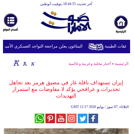
آخر تحديث 18:44:55 بتوقيت أبوظبي
الرئيسية
أخبارعاجلة
رياضة
ثقافة
البنتاغون يعلن مراجعة التواجد العسكري الأميركي في
إقتصاد
الرئيسية
»
أخبار محلية وعربية وعالمية
فن
وموسيقى
إيران تستهداف ناقلة غاز في مضيق هرمز بعد تجاهل
تحذيرات و عراقجي يؤكد لا مفاوضات مع استمرار
أزياء
التهديدات
صحة
12:17 2026 الثلاثاء ,07 تموز / يوليو
GMT
وتغذية
سياحة