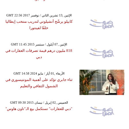
GMT 22:56 2017 الإثنين ,13 تشرين الثاني / نوفمبر
كابيلو يرشّح أنشيلوتي لتدريب منتخب إيطاليا
خلفًا لفينتورا
GMT 11:45 2015 الإثنين ,07 أيلول / سبتمبر
818 مليون درهم قيمة تصرفات العقارات في
دبي
GMT 14:58 2024 الأربعاء ,01 أيار / مايو
ثناء جابري تؤكد على أهمية المونتيسوري في
الشمول الثقافي والتعليم
GMT 09:30 2015 الخميس ,02 إبريل / نيسان
"دبي للعقارات" تستكمل بيع الـ"تاون هاوس"