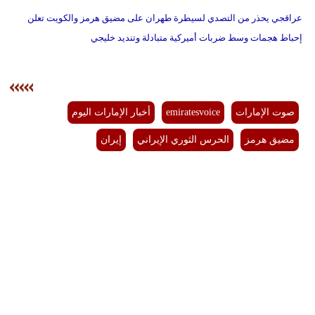
عراقجي يحذر من التصدي لسيطرة طهران على مضيق هرمز والكويت تعلن
إحباط هجمات وسط ضربات أميركية متبادلة وتنديد خليجي
صوت الإمارات
emiratesvoice
أخبار الإمارات اليوم
مضيق هرمز
الحرس الثوري الإيراني
إيران