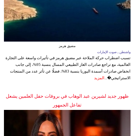
مضيق هرمز
واشنطن ـ صوت الإمارات
تسبب اضطراب حركة الملاحة عبر مضيق هرمز في تأثيرات واسعة على التجارة
العالمية، مع تراجع صادرات الغاز الطبيعي المسال بنسبة 95%، إلى جانب
انخفاض صادرات أسمدة اليوريا بنسبة 83%، فضلًا عن تأثر عدد من المنتجات
الاستراتيجي�...
المزيد
ظهور جديد لشيرين عبد الوهاب في بروفات حفل العلمين يشعل
تفاعل الجمهور