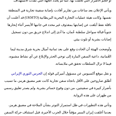
أو حجم الأضرار التي لحقت بها، كما لم يحدد الجهة التي نفذت الاستهداف.
مدوَّنات
ويأتي الإعلان بعد ساعات من تقارير أفادت بإصابة سفينة تجارية في المنطقة
أبراج
نفسها. وكانت هيئة عمليات التجارة البحرية البريطانية (UKMTO) قد أعلنت أن
ناقلة نفط أبلغت عن إصابتها بمقذوف غير محدد في جانبها الأيسر أثناء إبحارها
فيديو
جنوباً قبالة سواحل سلطنة عُمان، ما أدى إلى اندلاع حريق من دون تسجيل
سيارات
إصابات بشرية أو تلوث بيئي.
وأوضحت الهيئة أن الحادث وقع على بعد ثمانية أميال بحرية شرق مدينة ليما
العُمانية، داعية السفن المارة إلى توخي الحذر والإبلاغ عن أي نشاط مشبوه،
فيما لا تزال السلطات تحقق في ملابساته.
و نقل موقع أكسيوس عن مسؤول أميركي قوله إن
الحرس الثوري الإيراني
أطلق صاروخين على الأقل باتجاه سفن تجارية كانت تعبر مضيق هرمز، ما تسبب
بأضرار كبيرة في سفينتين، من دون وقوع خسائر بشرية. ولم يصدر تعليق رسمي
من طهران على هذه الرواية.
وتأتي هذه التطورات في ظل استمرار التوتر بشأن الملاحة في مضيق هرمز،
بعدما أغلقت إيران الممر مؤقتاً خلال الحرب الأخيرة، قبل استئناف حركة السفن