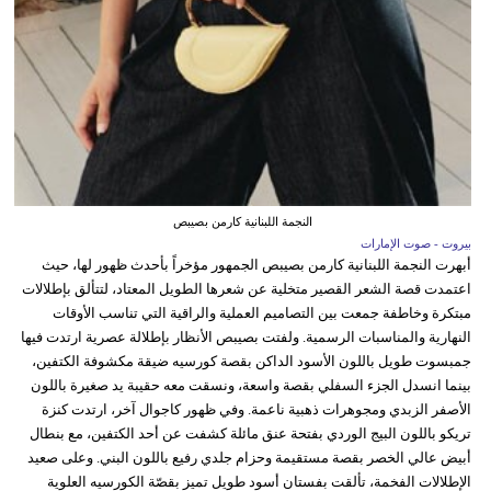
النجمة اللبنانية كارمن بصيبص
بيروت - صوت الإمارات
أبهرت النجمة اللبنانية كارمن بصيبص الجمهور مؤخراً بأحدث ظهور لها، حيث
اعتمدت قصة الشعر القصير متخلية عن شعرها الطويل المعتاد، لتتألق بإطلالات
مبتكرة وخاطفة جمعت بين التصاميم العملية والراقية التي تناسب الأوقات
النهارية والمناسبات الرسمية. ولفتت بصيبص الأنظار بإطلالة عصرية ارتدت فيها
جمبسوت طويل باللون الأسود الداكن بقصة كورسيه ضيقة مكشوفة الكتفين،
بينما انسدل الجزء السفلي بقصة واسعة، ونسقت معه حقيبة يد صغيرة باللون
الأصفر الزبدي ومجوهرات ذهبية ناعمة. وفي ظهور كاجوال آخر، ارتدت كنزة
تريكو باللون البيج الوردي بفتحة عنق مائلة كشفت عن أحد الكتفين، مع بنطال
أبيض عالي الخصر بقصة مستقيمة وحزام جلدي رفيع باللون البني. وعلى صعيد
الإطلالات الفخمة، تألقت بفستان أسود طويل تميز بقصّة الكورسيه العلوية