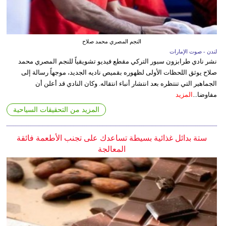
النجم المصري محمد صلاح
لندن - صوت الإمارات
نشر نادي طرابزون سبور التركي مقطع فيديو تشويقياً للنجم المصري محمد
صلاح يوثق اللحظات الأولى لظهوره بقميص ناديه الجديد، موجهاً رسالة إلى
الجماهير التي تنتظره بعد انتشار أنباء انتقاله. وكان النادي قد أعلن أن
مفاوضا...
المزيد
المزيد من التحقيقات السياحية
ستة بدائل غذائية بسيطة تساعدك على تجنب الأطعمة فائقة
المعالجة