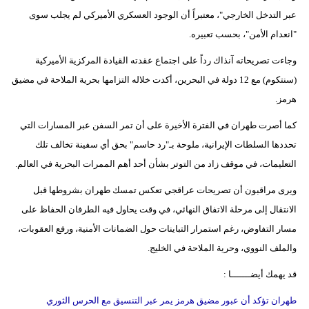
عبر التدخل الخارجي"، معتبراً أن الوجود العسكري الأميركي لم يجلب سوى
"انعدام الأمن"، بحسب تعبيره.
وجاءت تصريحاته آنذاك رداً على اجتماع عقدته القيادة المركزية الأميركية
(سنتكوم) مع 12 دولة في البحرين، أكدت خلاله التزامها بحرية الملاحة في مضيق
هرمز.
كما أصرت طهران في الفترة الأخيرة على أن تمر السفن عبر المسارات التي
تحددها السلطات الإيرانية، ملوحة بـ"رد حاسم" بحق أي سفينة تخالف تلك
التعليمات، في موقف زاد من التوتر بشأن أحد أهم الممرات البحرية في العالم.
ويرى مراقبون أن تصريحات عراقجي تعكس تمسك طهران بشروطها قبل
الانتقال إلى مرحلة الاتفاق النهائي، في وقت يحاول فيه الطرفان الحفاظ على
مسار التفاوض، رغم استمرار التباينات حول الضمانات الأمنية، ورفع العقوبات،
والملف النووي، وحرية الملاحة في الخليج.
قد يهمك أيضـــــــا :
طهران تؤكد أن عبور مضيق هرمز يمر عبر التنسيق مع الحرس الثوري