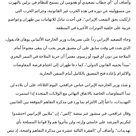
وأضاف أن "أي خطاب تصعيدي أو هجومي لن يسمح للنظام في برلين بالتهرب
من مسؤوليته عن دوره في هذه الحرب غير القانونية، وجرائم الحرب التي
ارتُكبت بحق الشعب الإيراني"، في أحدث تبادل للاتهامات بين طهران وعواصم
غربية على خلفية التوترات الأخيرة في المنطقة.
وجاء التصعيد الإيراني رداً على تصريحات وزير الخارجية الألماني يوهان فاديفول،
الذي شدد في وقت سابق على أن مضيق هرمز يجب أن يبقى مفتوحاً أمام
الملاحة من دون أي قيود أو رسوم، معتبراً أن حرية الملاحة في الممر البحري
"مبدأ يحميه القانون الدولي"، كما دعا طهران إلى اغتنام فرصة المفاوضات
والالتزام بإعادة فتح المضيق بالكامل أمام السفن التجارية.
و شدَد وزير الخارجية الإيراني عباس عراقجي، اليوم الثلاثاء، على أن بلاده لن
تبدأ المفاوضات الخاصة بالاتفاق النهائي مع الولايات المتحدة إذا استمرت
التهديدات، داعياً إلى الالتزام بما ورد في مذكرة التفاهم الموقعة بين الجانبين.
وقال عراقجي، في منشور عبر منصة "إكس"، إن "ملايين الإيرانيين احتشدوا
لتكريم المرشد علي خامنئي وإرثه، ولن يتأثروا هم ولا قواتنا المسلحة بأي
تهديدات". وأضاف أن "الفقرة الثالثة عشرة من مذكرة التفاهم واضحة، إذ تنص