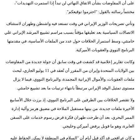
على أن المفاوضات بشأن الاتفاق النهائي لن تبدأ إذا استمرت التهديدات"،
مختتماً رسالته بالقول: "احترموا توقيعكم".
وتأتي تصريحات الوزير الإيراني في وقت تستعد فيه واشنطن وطهران لاستئناف
الاتصالات السياسية بعد تعليقها مؤقتاً بسبب مراسم تشييع المرشد الإيراني علي
خامنئي، وسط استمرار الخلافات حول عدد من الملفات الأساسية، في مقدمتها
البرنامج النووي والعقوبات الأميركية.
وكانت تقارير إعلامية قد كشفت في وقت سابق أن جولة جديدة من المفاوضات
بين الولايات المتحدة وإيران من المقرر أن تُعقد في 11 يوليو الجاري، لبحث
ملفات العقوبات، والأموال الإيرانية المجمدة، والبرنامج النووي، فيما لا يزال
مستوى تمثيل الوفد الإيراني مرتبطاً بانتهاء ترتيبات ما بعد تشييع خامنئي.
ولا تقتصر الخلافات بين الطرفين على البرنامج النووي، إذ برزت خلال الأسابيع
الأخيرة ملفات جديدة، من بينها مستقبل الملاحة في مضيق هرمز وآلية إدارة
الممر البحري، بعد أن طرحت طهران فكرة فرض رسوم خدمات على السفن
العابرة، وهو ما قوبل برفض أميركي وخليجي.
و كان عراقجي قد أكد قبل أيام أن "السلام في المنطقة لا يمكن الحفاظ عليه