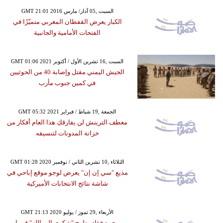
GMT 21:01 2016 السبت ,05 آذار/ مارس
الكبار يعرض القفطان المغربي متميّزًا في
الفتحات الأمامية والجانبية
GMT 01:06 2021 السبت ,16 تشرين الأول / أكتوبر
الجيش اليمني مقتل وإصابة 40 من الحوثيين
في كمين جنوب مأرب
GMT 05:32 2021 الجمعة ,19 شباط / فبراير
معطف الترينش لن يفارقكِ هذا العام أفكار من
خزانة المدونات لتنسيقه
GMT 01:28 2020 الثلاثاء ,10 تشرين الثاني / نوفمبر
مذيع "سي إن إن" يعرض لوجو موقع إباحي في
شاشة نتائج الانتخابات الأميركية
GMT 21:13 2020 الأربعاء ,29 تموز / يوليو
محمد فؤاد يطرح "شكوى إلى الله" قريبا