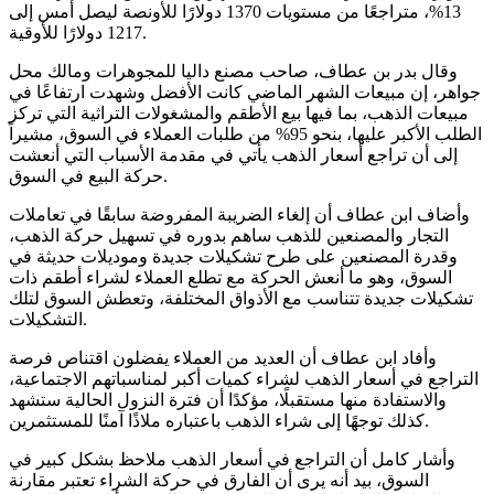
13%، متراجعًا من مستويات 1370 دولارًا للأونصة ليصل أمس إلى
1217 دولارًا للأوقية.
وقال بدر بن عطاف، صاحب مصنع داليا للمجوهرات ومالك محل
جواهر، إن مبيعات الشهر الماضي كانت الأفضل وشهدت ارتفاعًا في
مبيعات الذهب، بما فيها بيع الأطقم والمشغولات التراثية التي تركز
الطلب الأكبر عليها، بنحو 95% من طلبات العملاء في السوق، مشيراً
إلى أن تراجع أسعار الذهب يأتي في مقدمة الأسباب التي أنعشت
حركة البيع في السوق.
وأضاف ابن عطاف أن إلغاء الضريبة المفروضة سابقًا في تعاملات
التجار والمصنعين للذهب ساهم بدوره في تسهيل حركة الذهب،
وقدرة المصنعين على طرح تشكيلات جديدة وموديلات حديثة في
السوق، وهو ما أنعش الحركة مع تطلع العملاء لشراء أطقم ذات
تشكيلات جديدة تتناسب مع الأذواق المختلفة، وتعطش السوق لتلك
التشكيلات.
وأفاد ابن عطاف أن العديد من العملاء يفضلون اقتناص فرصة
التراجع في أسعار الذهب لشراء كميات أكبر لمناسباتهم الاجتماعية،
والاستفادة منها مستقبلًا، مؤكدًا أن فترة النزول الحالية ستشهد
كذلك توجهًا إلى شراء الذهب باعتباره ملاذًا آمنًا للمستثمرين.
وأشار كامل أن التراجع في أسعار الذهب ملاحظ بشكل كبير في
السوق، بيد أنه يرى أن الفارق في حركة الشراء تعتبر مقارنة