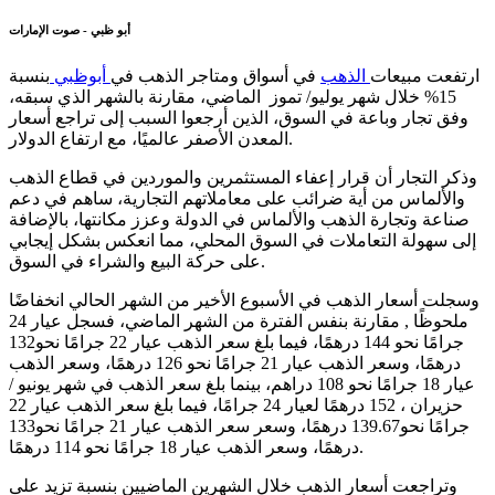
أبو ظبي - صوت الإمارات
ارتفعت مبيعات
الذهب
في أسواق ومتاجر الذهب في
أبوظبي
بنسبة
15% خلال شهر يوليو/ تموز الماضي، مقارنة بالشهر الذي سبقه،
وفق تجار وباعة في السوق، الذين أرجعوا السبب إلى تراجع أسعار
المعدن الأصفر عالميًا، مع ارتفاع الدولار.
وذكر التجار أن قرار إعفاء المستثمرين والموردين في قطاع الذهب
والألماس من أية ضرائب على معاملاتهم التجارية، ساهم في دعم
صناعة وتجارة الذهب والألماس في الدولة وعزز مكانتها، بالإضافة
إلى سهولة التعاملات في السوق المحلي، مما انعكس بشكل إيجابي
على حركة البيع والشراء في السوق.
وسجلت أسعار الذهب في الأسبوع الأخير من الشهر الحالي انخفاضًا
ملحوظًا , مقارنة بنفس الفترة من الشهر الماضي، فسجل عيار 24
جرامًا نحو 144 درهمًا، فيما بلغ سعر الذهب عيار 22 جرامًا نحو132
درهمًا، وسعر الذهب عيار 21 جرامًا نحو 126 درهمًا، وسعر الذهب
عيار 18 جرامًا نحو 108 دراهم، بينما بلغ سعر الذهب في شهر يونيو /
حزيران ، 152 درهمًا لعيار 24 جرامًا، فيما بلغ سعر الذهب عيار 22
جرامًا نحو139.67 درهمًا، وسعر سعر الذهب عيار 21 جرامًا نحو133
درهمًا، وسعر الذهب عيار 18 جرامًا نحو 114 درهمًا.
وتراجعت أسعار الذهب خلال الشهرين الماضيين بنسبة تزيد على