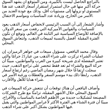
بالتراجع الحاصل ليست بالكبيرة، ومن المتوقع أن يشهد السوق
حركة أكبر منها في حال استمرار استقرار أسعار الذهب عند هذا
المستوى أو نزولها إلى مستويات أقل، وذلك مع عودة العديد من
الأسر من الخارج، وزيادة عدد المناسبات ومواسم الاحتفال.
وأشار الشعار إلى أن السبب الرئيسي لانخفاض أسعار الذهب يعود
للسياسات والقوانين الأميركية التي رفعت من سعر الدولار،
بالإضافة للأوضاع السياسية غير الثابتة في العالم، وتوقع أن تكون
الفترة المقبلة أفضل بالنسبة لمبيعات الذهب، وانتعاش السوق
المحلي.
وقال محمد اليافعي، مسؤول مبيعات في جواهر الرميزان، إن
عمليات الشراء تركزت على شراء الذهب من عيار21 جرامًا والتي
تعتبر المفضلة لدى شريحة كبيرة من العرب والمواطنين، مبينًا أن
حركة البيع والشراء لم تعد فقط تنحصر على تراجع الذهب، حيث
سجلت ارتفاعًا خلال شهر رمضان الماضي رغم ارتفاع أسعار
الذهب، رابطًا ذلك ببدء موسم السفر والعطلات ورغبة الأسر في
شراء هدايا للأهل والأقارب.
وأضاف اليافعي أن هناك توقعات أن تنتعش حركة المبيعات في
السوق المحلي خلال الأشهر المقبلة، تزامنًا مع طرح الشركات
المصنعة لتشكيلات جديدة من الأطقم الخاصة بالمناسبات والأفراح،
مبينًا أن فترة الشتاء هي الفترة الأكثر لأعراس المواطنين والتي يقبل
فيها المواطنون بشكل أكبر على شراء الذهب.