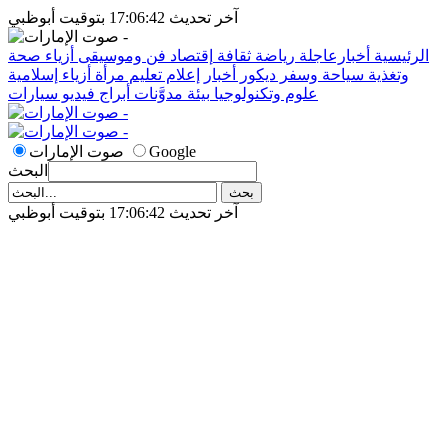
آخر تحديث 17:06:42 بتوقيت أبوظبي
الرئيسية
أخبارعاجلة
رياضة
ثقافة
إقتصاد
فن وموسيقى
أزياء
صحة
وتغذية
سياحة وسفر
ديكور
أخبار
إعلام
تعليم
مرأة
أزياء إسلامية
علوم وتكنولوجيا
بيئة
مدوَّنات
أبراج
فيديو
سيارات
Google
صوت الإمارات
البحث
آخر تحديث 17:06:42 بتوقيت أبوظبي