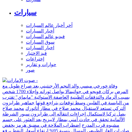
سيارات
آخر أخبار عالم السيارات
أخبار السيارات
فيديو عالم السيارات
سوق السيارات
اخبار السيارات
قيد الاختبار
إختراعات
حوارات و تقارير
صور
وفاة خورخي ميسي والد النجم الأرجنتيني بعد صراع طويل مع
المرض
بركان فويجو في جواتيمالا يواصل ثورانه وإجلاء 1700 شخص
بسبب الرماد والتدفقات الطينية
العاصفة الاستوائية "مايماي" تقترب
من اليابسة في الفلبين وسط توقعات بتراجع قوتها
جماهير طرابزون
التركي تستعد لاستقبال محمد صلاح في مطار أتاتورك
محمد صلاح
يصل تركيا لاستكمال إجراءات انتقاله إلى طرابزون سبور
الشرطة
الألمانية تحقق في حادث أمني بمطار لايبزيج بعد العثور على جسم
مشبوه قرب المدرج
اضطراب الملاحة في مضيق هرمز يخفض
صادرات الغاز الطبيعي المسال بنسبة 95%
ارتفاع أسعار النفط يرفع