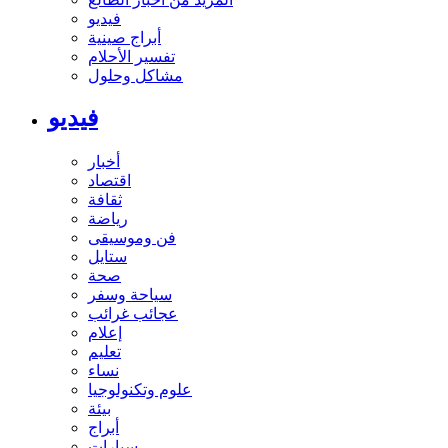
فيديو
أبراج صينية
تفسير الأحلام
مشاكل وحلول
فيديو
أخبار
اقتصاد
ثقافة
رياضة
فن وموسيقى
ستايل
صحة
سياحة وسفر
عجائب غرائب
إعلام
تعليم
نساء
علوم وتكنولوجيا
بيئة
أبراج
سيارات