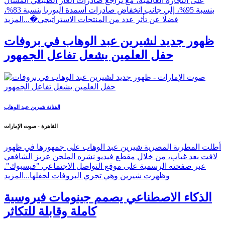
على التجارة العالمية، مع تراجع صادرات الغاز الطبيعي المسال
بنسبة 95%، إلى جانب انخفاض صادرات أسمدة اليوريا بنسبة 83%،
فضلًا عن تأثر عدد من المنتجات الاستراتيجي�...
المزيد
ظهور جديد لشيرين عبد الوهاب في بروفات
حفل العلمين يشعل تفاعل الجمهور
الفنانة شيرين عبد الوهاب
القاهرة - صوت الإمارات
أطلت المطربة المصرية شيرين عبد الوهاب على جمهورها في ظهور
لافت بعد غياب، من خلال مقطع فيديو نشره الملحن عزيز الشافعي
عبر صفحته الرسمية على موقع التواصل الاجتماعي "فيسبوك".
وظهرت شيرين وهي تجري البروفات لحفلها...
المزيد
الذكاء الاصطناعي يصمم جينومات فيروسية
كاملة وقابلة للتكاثر