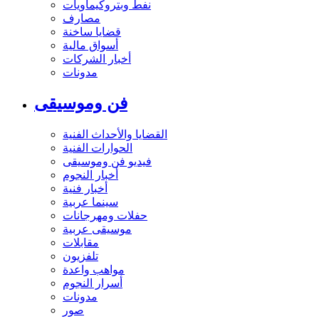
نفط وبتروكيماويات
مصارف
قضايا ساخنة
أسواق مالية
أخبار الشركات
مدونات
فن وموسيقى
القضايا والأحداث الفنية
الحوارات الفنية
فيديو فن وموسيقى
أخبار النجوم
أخبار فنية
سينما عربية
حفلات ومهرجانات
موسيقى عربية
مقابلات
تلفزيون
مواهب واعدة
أسرار النجوم
مدونات
صور