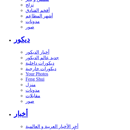
تزلج
أفخم الفنادق
أشهر المطاعم
مدونات
صور
ديكور
أخبار الديكور
جديد عالم الديكور
ديكورات داخلية
ديكورات خارجية
Your Photos
Feng Shui
منزل
مدونات
مقابلات
صور
أخبار
أخر الأخبار العربية و العالمية