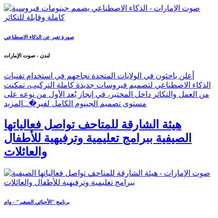
صورة تعبر عن الذكاء الاصطناعي
لندن - صوت الإمارات
أعلن باحثون في الولايات المتحدة نجاحهم في استخدام تقنيات
الذكاء الاصطناعي لتصميم فيروسات جديدة كاملة التركيب، تمكنت
من العمل والتكاثر داخل المختبر، في إنجاز يُعد الأول من نوعه على
مستوى تصميم الجينوم الكامل لفير�...
المزيد
هيئة الشارقة للمتاحف تواصل فعالياتها
الصيفية ببرامج تعليمية وترفيهية للأطفال
والعائلات
برنامج "الأحيائي الصغير" - وام