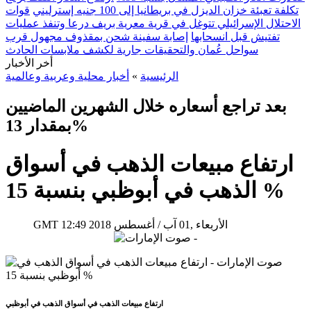
تكلفة تعبئة خزان الديزل في بريطانيا إلى 100 جنيه إسترليني
قوات
الاحتلال الإسرائيلي تتوغل في قرية معرية بريف درعا وتنفذ عمليات
تفتيش قبل انسحابها
إصابة سفينة شحن بمقذوف مجهول قرب
سواحل عُمان والتحقيقات جارية لكشف ملابسات الحادث
أخر الأخبار
الرئيسية
»
أخبار محلية وعربية وعالمية
بعد تراجع أسعاره خلال الشهرين الماضيين
بمقدار 13%
ارتفاع مبيعات الذهب في أسواق
الذهب في أبوظبي بنسبة 15 %
12:49 2018 الأربعاء ,01 آب / أغسطس
GMT
ارتفاع مبيعات الذهب في أسواق الذهب في أبوظبي