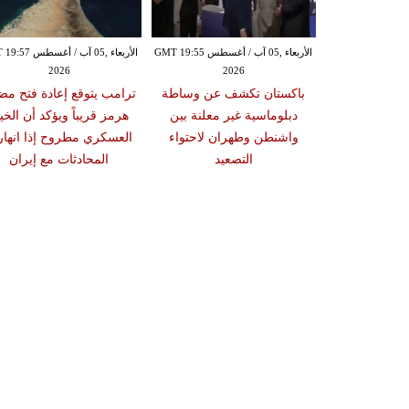
الأربعاء ,05 آب / أغسطس GMT 19:49
الأربعاء ,05 آب / أغسطس GMT 19:55
الأربعاء ,05 آب / أغس
2026
2026
20
ة إسرائيلية في
باكستان تكشف عن وساطة
ترامب يتوقع إعادة فتح مض
د وآلية التحقق
دبلوماسية غير معلنة بين
هرمز قريباً ويؤكد أن الخيا
مانات لوقف
واشنطن وطهران لاحتواء
العسكري مطروح إذا انها
النار
التصعيد
المحادثات مع إيران