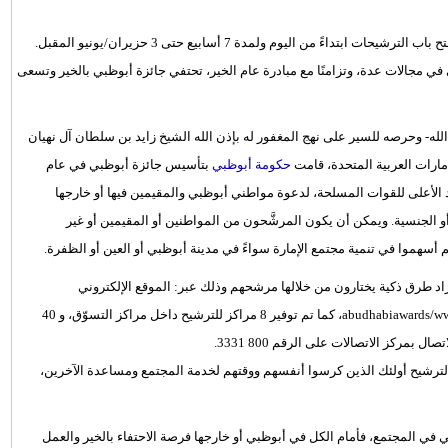
ً من اليوم ولمدة 7 أسابيع حتى 3 حزيران/يونيو المقبل.
 في مجالات عدة، وتزامنًا مع مبادرة عام الخير، تحتفي جائزة أبوظبي بالخير وتسعى
لله- وحرصه للسير على نهج المغفور له بإذن الله الشيخ زايد بن سلطان آل نهيان
مارات العربية المتحدة، قامت
حكومة أبوظبي
بتأسيس جائزة أبوظبي في عام
ائد الأعلى للقوات المسلحة، لدعوة مواطني أبوظبي والمقيمين فيها أو خارجها
 الجنسية. ويمكن أن يكون المرشَّحون من المواطنين أو المقيمين أو غير
أسهموا في تنمية مجتمع الإمارة سواءً في مدينة أبوظبي أو العين أو الظفرة.
اد طرق ذكية يختارون من خلالها مرشحهم وذلك عبر: الموقع الإلكتروني
www.abudhabiawards.ae، والصفحة على فيسبوك، أو www.facebook.com/‏‏‏abudhabiawards، كما تم توفير 8 مراكز للترشيح داخل مراكز التسوّق، و 40
مركز الاتصالات على الرقم 800 3331.
 لترشيح أولئك الذين كرسوا أنفسهم ووقتهم لخدمة المجتمع ومساعدة الآخرين،
في المجتمع، فأمام الكل في أبوظبي أو خارجها فرصة الاحتفاء بالخير والعمل