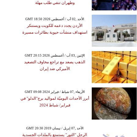
وطهران تنفي طلب مهلة
GMT 18:50 2026 الأحد ,02 آب / أغسطس
الأردن يجدد دعمه للكويت ويستنكر
استهداف منشآت حيوية بطائرات مسيرة
GMT 20:15 2026 الإثنين ,03 آب / أغسطس
الذهب يصعد مع تراجع مخاوف التصعيد
الأميركي ضد إيران
GMT 09:08 2024 الأربعاء ,07 شباط / فبراير
أبرز الأحداث اليوميّة لمواليد برج"الدلو" في
فبراير/ شباط 2024
GMT 20:30 2019 الأحد ,07 إبريل / نيسان
الرجل "الثور" يستمتع بالملذات الجسدية