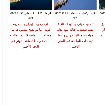
طس GMT 19:57
الأربعاء ,05 آب / أغسطس GMT 20:02
الأربعاء ,05 آب / أغسطس GMT 21:58
2026
2026
يق
تصعيد حوثي يستهدف ناقلة
ترمب يهدّد إيران بـ "ضربة
ر
نفط سعودية قبالة ينبع غداة
قوية" ما لم يُفتح مضيق هرمز
رت
مهاجمة مطار نجران وسط
ومحادثات عمانية لإعادة الملاحة
تهديدات للملاحة في البحر
المائية وسط تصاعد التوتر في
الأحمر
البحر الأحمر