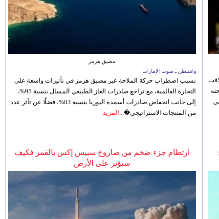
مضيق هرمز
واشنطن ـ صوت الإمارات
افت
تسبب اضطراب حركة الملاحة عبر مضيق هرمز في تأثيرات واسعة على
ته
التجارة العالمية، مع تراجع صادرات الغاز الطبيعي المسال بنسبة 95%،
ي
إلى جانب انخفاض صادرات أسمدة اليوريا بنسبة 83%، فضلًا عن تأثر عدد
من المنتجات الاستراتيجي�...
المزيد
ارتطام جزء ضخم من صاروخ سبيس إكس بالقمر فكيف
سيؤثر على الأرض