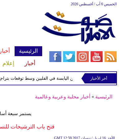
الخميس 6 آب / أغسطس 2026
الرئيسية
أخبار
أخبار
إعلام
أخر الأخبار
 الاستوائية "مايماي" تقترب من اليابسة في الفلبين وسط توقعات بتراجع قوتها
الرئيسية
»
أخبار محلية وعربية وعالمية
يستمر سبعة أساب
فتح باب الترشيحات للنسخ
12:59 2017 الأحد ,16 إبريل / نيسان
GMT