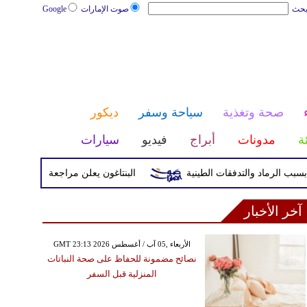
بحث
صوت الإمارات
Google
صحة وتغذية
سياحة وسفر
ديكور
ئة
مدونات
أبراج
فيديو
سيارات
البنتاغون يعلن مراجعة التواجد العسكري ال
آخر الأخبار
GMT 23:13 2026 الأربعاء ,05 آب / أغسطس
نصائح مضمونة للحفاظ على صحة النباتات
المنزلية قبل السفر