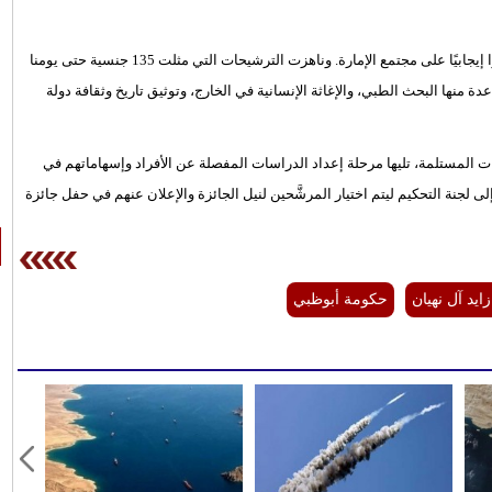
ومنذ انطلاقها في عام 2005، كرّمت جائزة أبوظبي 71 شخصية تركوا أثرًا إيجابيًا على مجتمع الإمارة. وناهزت الترشيحات التي مثلت 135 جنسية حتى يومنا
منها البحث الطبي، والإغاثة الإنسانية في الخارج، وتوثيق تاريخ وثقافة دولة
ات المستلمة، تليها مرحلة إعداد الدراسات المفصلة عن الأفراد وإسهاماتهم في
إلى لجنة التحكيم ليتم اختيار المرشَّحين لنيل الجائزة والإعلان عنهم في حفل جائزة
ايد آل نهيان
حكومة أبوظبي