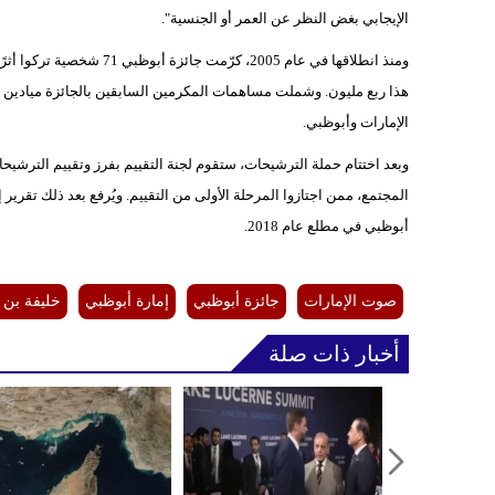
الإيجابي بغض النظر عن العمر أو الجنسية".
هذا ربع مليون. وشملت مساهمات المكرمين السابقين بالجائزة ميادين عدة 
الإمارات وأبوظبي.
وبعد اختتام حملة الترشيحات، ستقوم لجنة التقييم بفرز وتقييم الترشيح
المجتمع، ممن اجتازوا المرحلة الأولى من التقييم. ويُرفع بعد ذلك تقرير 
أبوظبي في مطلع عام 2018.
صوت الإمارات
جائزة أبوظبي
إمارة أبوظبي
خليفة بن ز
أخبار ذات صلة