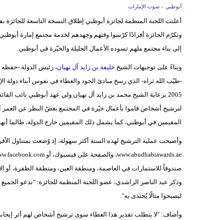
أبوظبي – صوت الإمارات
أعلنت اللجنة المنظمة لجائزة أبوظبي إطلاق النسخة التاسعة للجائزة بفتح باب الترشيحات ابتداء
وتكرّم الجائزة أفرادًا كرّسوا وقتهم وجهدهم لخدمة مجتمع إمارة أبوظبي
إلى بناء مجتمع ملهم تسوده الأعمال الجليلة والخيّرة في أبوظبي.
وبناءً على توجيهات الشيخ
خليفة بن زايد آل نهيان
، رئيس الدولة -حفظه ا
-طيّب الله ثراه- الذي رسخ مبادئ الجود والعطاء في نفوس أبناء دولة الإ
2005 برعاية الشيخ محمد بن زايد آل نهيان ولي عهد أبوظبي نائب الق
لترشيح أشخاص قاموا بأعمال خيّرة في المجتمع بغضّ النظر عن العمر أو
المقيمين في أبوظبي، كما يشمل ذلك المقيمين خارج الدولة، طالما أنهم 
وأصبحت عملية الترشيح لهذه السنة أكثر سهولة، إذ وُضعت بمتناول الأفر
صندوقاً للاستمارات في العاصمة، ومنطقة العين، ومنطقة الظفرة، أو الاتصال ب
وذكر عبد الناصر الراشدي، عضو اللجنة المنظمة للجائزة: "ندعو الجميع
ليصبحوا مثالًا يُحتذى به".
وأضاف: "لا يتطلب تقدير هذا العطاء سوى ترشيح أشخاص لهم أثر إيجابي 