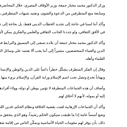
وركز الدكتور محمد مختار جمعة، وزير الأوقاف المصري، خلال المحاضرة 
ومتابعة منع المتطرفين من الدعوة والفتوى، وتفنيد شبهات المتطرفين
وأكد أننا لسنا في حاجة إلى تجديد الخطاب الديني فقط، بل بحاجة إلى تجد
في الأفق الثقافي، ولو جددنا الجانب الثقافي والعلمي والفكري يمكن لأ
وأكد الدكتور محمد مختار جمعة أن بلاده تسعى إلى التنسيق والترابط في
الدين والعماء المتخصصين، مشيراً إلى أننا يجب ألا نعتمد على وسائل ال
العلماء وأهله.
وقال إن الفكر المتطرف يشكّل خطراً دائماً على الدين والوطن والإنساني
وبهتاناً تخدع وتضل تحت اسم الإسلام وراية القرآن، والإسلام بريء منها.
وأضاف أن هذه الجماعات المتطرفة لا تؤمن بوطن أو دولة، وولاء أفرادها ل
إليه أو يموله، لأنهم لا أخلاق لهم.
وأكد أن الجماعات الإرهابية لعبت بقضية الخلافة ونظام الحكم، فدين الل
وضع أسساً عامة إذا ما طبقت سيكون الحكم رشيداً، وهو الذي يتحقق من
ذلك، بأن يوفر لهم مقومات الحياة الأساسية ويمكّن الناس من إقامة ش