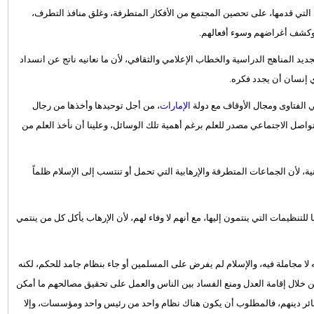
التي قدمها، على تحصين المجتمع من الأفكار المتطرفة، وغلق منافذ التطرف،
 وكشف أغراضهم وسوء أفعالهم.
يد المناهج الدراسية والخطاب الإعلامي والثقافي، لأن ما نعانيه ناتج عن انسداد
ي إنسان أن يجدد فكره.
 الفتاوى ومجال الأوقاف مع دولة
الإمارات
، من أجل توحيدها وأخذها من رجال
تواصل الاجتماعي مصدر للعلم برغم أهمية تلك الوسائل، وعلينا أن نأخذ العلم من
ة، لأن الجماعات المتطرفة والإرهابية التي تحمل أو تنتسب إلى الإسلام ظلماً
لتنظيمات التي ينتمون إليها، مع أنهم لا وفاء لهم، لأن الإرهاب يأكل كل من ينتمي
ه لا مجاملة فيه، والإسلام لم يفرض على المسلمين أو جاء بنظام جامد للحكم، لكنه
 خلال إقامة العدل ومنع الفساد بين الناس والعمل على تحقيق مصالحهم ما أمكن
عائر دينهم، فالمطلوب أن يكون هناك نظام واحد من رئيس واحد ومؤسسات، وإلا