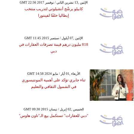
GMT 22:56 2017 الإثنين ,13 تشرين الثاني / نوفمبر
كابيلو يرشّح أنشيلوتي لتدريب منتخب
إيطاليا خلفًا لفينتورا
GMT 11:45 2015 الإثنين ,07 أيلول / سبتمبر
818 مليون درهم قيمة تصرفات العقارات في
دبي
GMT 14:58 2024 الأربعاء ,01 أيار / مايو
ثناء جابري تؤكد على أهمية المونتيسوري
في الشمول الثقافي والتعليم
GMT 09:30 2015 الخميس ,02 إبريل / نيسان
"دبي للعقارات" تستكمل بيع الـ"تاون هاوس"