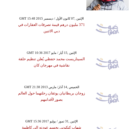
GMT 15:48 2015 الإثنين ,07 كانون الأول / ديسمبر
371 مليون درهم قيمة تصرفات العقارات في
دبي الاثنين
GMT 10:36 2017 الإثنين ,15 أيار / مايو
السيناريست محمد حفظي يُعلن تنظيم حلقة
نقاشية في مهرجان كان
GMT 21:38 2013 الخميس ,14 آذار/ مارس
زوجان بريطانيان يوثقان رحلتهما حول العالم
بصور لأقدامهم
GMT 15:36 2017 الإثنين ,31 تموز / يوليو
شهاب كنكوني يحسم عودته إلى كاظمة