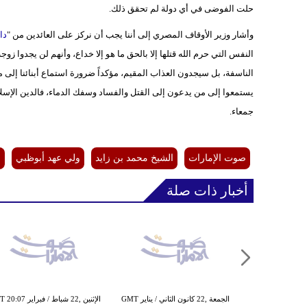
حلت الفوضى في أي دولة لم تحقق ذلك.
وأشار وزير الأوقاف المصري إلى أننا يجب أن نركز على العائدين من "
دا
النفس التي حرم الله قتلها إلا بالحق ما هو إلا خداع، وأنهم لن يجدوا زوجة
الناسفة، بل سيجدون العذاب المقيم، مؤكداً ضرورة استماع أبنائنا إلى 
يستمعوا إلى من يدعون إلى القتل والفساد وسفك الدماء، فالدين الإسلا
جمعاء.
صوت الإمارات
الشيخ محمد بن زايد
ولي عهد أبوظبي
ا
أخبار ذات صلة
الأحد ,17 كانون الثاني / يناير GMT
الجمعة ,22 كانون الثاني / يناير GMT
الإثنين ,22 شباط / فبراي