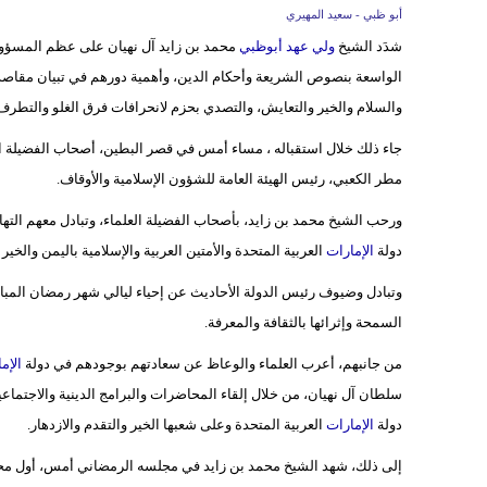
أبو ظبي - سعيد المهيري
شدَد الشيخ
ولي عهد أبوظبي
محمد بن زايد آل نهيان على عظم المسؤولية
الواسعة بنصوص الشريعة وأحكام الدين، وأهمية دورهم في تبيان مقاصد 
والسلام والخير والتعايش، والتصدي بحزم لانحرافات فرق الغلو والتطر
جاء ذلك خلال استقباله ، مساء أمس في قصر البطين، أصحاب الفضيلة الع
مطر الكعبي، رئيس الهيئة العامة للشؤون الإسلامية والأوقاف.
ورحب الشيخ محمد بن زايد، بأصحاب الفضيلة العلماء، وتبادل معهم الته
دولة
الإمارات
العربية المتحدة والأمتين العربية والإسلامية باليمن والخير 
وتبادل وضيوف رئيس الدولة الأحاديث عن إحياء ليالي شهر رمضان المبا
السمحة وإثرائها بالثقافة والمعرفة.
من جانبهم، أعرب العلماء والوعاظ عن سعادتهم بوجودهم في دولة
الإم
سلطان آل نهيان، من خلال إلقاء المحاضرات والبرامج الدينية والاجتماعي
دولة
الإمارات
العربية المتحدة وعلى شعبها الخير والتقدم والازدهار.
إلى ذلك، شهد الشيخ محمد بن زايد في مجلسه الرمضاني أمس، أول مح