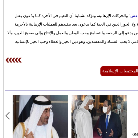
عش
" والحركات الإرهابية، ونؤكد لشبابنا أن النعيم في الآخرة كما يدّعون بقتل
 ولا الحور العين في الجنة كما يدعون بعد تنفيذهم للعمليات الإرهابية بالأحزمة
من يدعو إلى الرحمة والتسامح وحب الوطن والعمل والإنتاج وإلى صحيح الدين، وألا
مي لا يحب الفساد والمفسدين، وهو دين الخير والعطاء وحب الخير للإنسانية
لمجتمعات الإسلامية
ر GMT 20:07