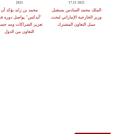
2021
17:21 2021
18:26
 زايد يؤكد أن
الملك محمد السادس يستقبل
محمد بن زايد يؤكد أن
ة وأخوية تجمع
وزير الخارجية الإماراتي لبحث
"آيدكس" يواصل دوره ف
 والأردن
سبل التعاون المشترك
تعزيز الشراكات ومد جسو
التعاون بين الدول