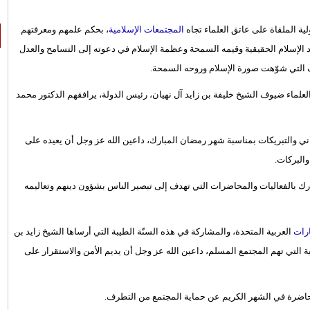
 الملقاة على عاتق العلماء تجاه
المجتمعات الإسلامية
، بحكم علمهم ومعرفتهم
الإسلام الحقيقية وقيمه السمحة وعظمة الإسلام في دعوته إلى التسامح والعدل
ف التي شوّهت صورة الإسلام وروحه السمحة.
لماء ضيوف الشيخ خليفة بن زايد آل نهيان، رئيس الدولة، يرافقهم الدكتور محمد
اني والتبريكات بمناسبة شهر رمضان المبارك، داعين الله عز وجل أن يعيده على
والبركات.
رك بالفعاليات والمحاضرات التي تهدف إلى تبصير الناس بشؤون دينهم وتعاليمه
ارات
العربية المتحدة، والمشاركة في هذه السنّة الطيبة التي أرساها الشيخ زايد بن
ة التي تهم المجتمع المسلم، داعين الله عز وجل أن يديم الأمن والاستقرار على
اضرة في الشهر الكريم عن حماية المجتمع من التطرف.