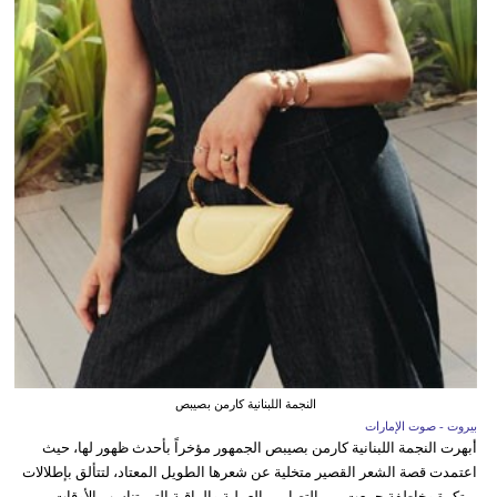
النجمة اللبنانية كارمن بصيبص
بيروت - صوت الإمارات
أبهرت النجمة اللبنانية كارمن بصيبص الجمهور مؤخراً بأحدث ظهور لها، حيث
اعتمدت قصة الشعر القصير متخلية عن شعرها الطويل المعتاد، لتتألق بإطلالات
مبتكرة وخاطفة جمعت بين التصاميم العملية والراقية التي تناسب الأوقات