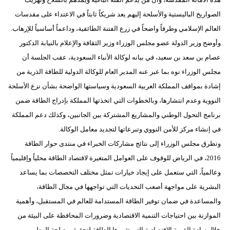
الصواريخ الباليستية والأسلحة إليهم يعد شريكاً ثابتاً في الاعتداء على مقدسات
العالم الإسلامي وطرفاً واضحاً في زرع الفتنة الطائفية، وداعماً أساسياً للإرهاب.
وأوضح وزير الدولة عضو مجلس الوزراء وزير الثقافة والإعلام بالنيابة الدكتور
عصام بن سعد بن سعيد، في بيانه لوكالة الأنباء السعودية، عقب الجلسة أن
مجلس الوزراء نوه بما عبر عنه المدير العام للوكالة الدولية للطاقة الذرية من
إشادة بمواقف المملكة العربية السعودية وسياستها الواضحة بشأن نزع الأسلحة
النووية وعدم انتشارها، وبالخطوات التي اتخذتها المملكة بإدراج الطاقة ضمن
برنامج التحول الوطني والمشاريع المشتركة بين الجانبين، وكذلك دعم المملكة
في إنشاء مركز للأمن النووي وتبرعاتها لتجديد معامل الوكالة.
وتطرق مجلس الوزراء إلى نتائج مشاركات الخبراء في منتدى حوار الطاقة
2016، في الرياض للوقوف على العوامل المتغيرة لاقتصاد الطاقة محلياً وإقليمياً
وعالمياً، التي ستعمل على إيجاد خيارات تمثل مختلف التخصصات بما يساعد
البشرية على مواجهة أصعب التحديات التي تواجهها في مجال الطاقة،
والمساعدة في ضمان توفير الطاقة المستدامة للعالم في المستقبل، وأهمية
الموازنة بين احتياجات التنمية الاقتصادية وضرورات المحافظة على البيئة من
خلال زيادة القيمة الاقتصادية التي تثمرها الطاقة لتحقيق مصلحة الوطن.