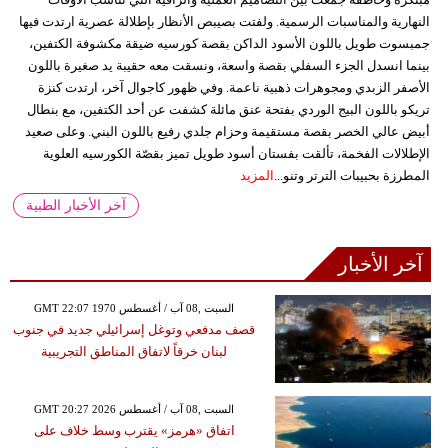
النهارية والمناسبات الرسمية. ولفتت بصيبص الأنظار بإطلالة عصرية ارتدت فيها
جمبسوت طويل باللون الأسود الداكن بقصة كورسيه ضيقة مكشوفة الكتفين،
بينما انسدل الجزء السفلي بقصة واسعة، ونسقت معه حقيبة يد صغيرة باللون
الأصفر الزبدي ومجوهرات ذهبية ناعمة. وفي ظهور كاجوال آخر، ارتدت كنزة
تريكو باللون البيج الوردي بفتحة عنق مائلة كشفت عن أحد الكتفين، مع بنطال
أبيض عالي الخصر بقصة مستقيمة وحزام جلدي رفيع باللون البني. وعلى صعيد
الإطلالات الفخمة، تألقت بفستان أسود طويل تميز بقصّة الكورسيه العلوية
المطرزة بحبيبات الترتر وتنو...
المزيد
آخر الأخبار الطبية
آخر الأخبار
GMT 22:07 1970 السبت ,08 آب / أغسطس
قصف مدفعي وتوغل إسرائيلي جديد في جنوب
لبنان خرقاً لاتفاق المناطق التجريبية
GMT 20:27 2026 السبت ,08 آب / أغسطس
اتفاق «هرمز» يقترب وسط خلاف على