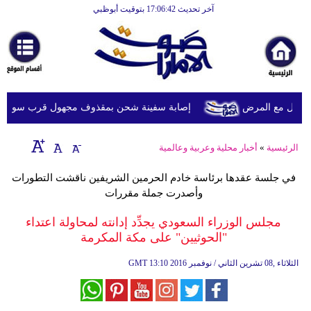
آخر تحديث 17:06:42 بتوقيت أبوظبي
الرئيسية
أخبارعاجلة
رياضة
ثقافة
يل مع المرض
إصابة سفينة شحن بمقذوف مجهول قرب سواحل عُما
إقتصاد
الرئيسية
»
أخبار محلية وعربية وعالمية
فن
في جلسة عقدها برئاسة خادم الحرمين الشريفين ناقشت التطورات
وموسيقى
وأصدرت جملة مقررات
أزياء
مجلس الوزراء السعودي يجدِّد إدانته لمحاولة اعتداء
"الحوثيين" على مكة المكرمة
صحة
13:10 2016 الثلاثاء ,08 تشرين الثاني / نوفمبر
GMT
وتغذية
سياحة