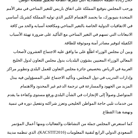
ورحب المجلس بتوقيع المملكة على اتفاق باريس للتغير المناخي في مقر الأمم
المتحدة بنيويورك، ما يجسد الاهتمام الكبير الذي توليه المملكة كشريك أساسي
في الاتفاقيات الدولية الخاصة بالتغير المناخي ومكافحة أسبابه والحد من كافة
الانبعاثات التي تسهم في التغير المناخي مع التأكيد على ضرورة تهيئة الأسباب
الكفيلة لتوفير مصادر آمنة وموثوقة للطاقة.
وبين أن مجلس الوزراء اطلّع على ما وافق عليه الاجتماع العشرون لأصحاب
المعالي الوزراء المعنيين بشؤون البلديات بدول مجلس التعاون لدول الخليج
العربية في الرياض بتخصيص جائزة مجلس التعاون للعمل البلدي وتطوير مراكز
وإدارات التدريب في دول المجلس، وتأكيد الاجتماع على المسؤولين فيه ببذل
المزيد من الجهود والمسارعة في ترجمة الدعم غير المحدود والاهتمام
المتواصل وصولاً إلى الإنجازات في الشأن البلدي ورفع مستوى وكفاءة ما يقدم
من خدمات تلبي حاجة المواطن الخليجي وتعزز شراكته وتفعيل دوره في تنمية
ونهضة هذا القطاع.
كما استعرض المجلس جملة من النشاطات والفعاليات ومنها أعمال المؤتمر
السعودي الدولي الرابع لتقنية المعلومات (KACSTIT2016)، الذي تنظمه مدينة