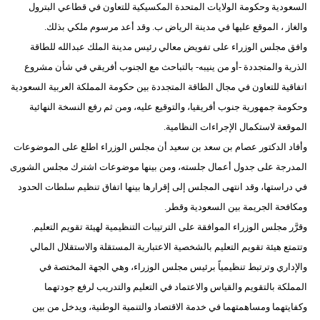
السعودية وحكومة الولايات المتحدة المكسيكية للتعاون في قطاعي البترول
والغاز ، الموقع عليها في مدينة الرياض ب. وقد أعد مرسوم ملكي بذلك.
وافق مجلس الوزراء على تفويض معالي رئيس مدينة الملك عبدالله للطاقة
الذرية والمتجددة -أو من ينيبه- بالتباحث مع الجنوب أفريقي في شأن مشروع
اتفاقية للتعاون في مجال الطاقة المتجددة بين حكومة المملكة العربية السعودية
وحكومة جمهورية جنوب أفريقيا، والتوقيع عليه، ومن ثم رفع النسخة النهائية
الموقعة لاستكمال الإجراءات النظامية.
وأفاد الدكتور عصام بن سعد بن سعيد أن مجلس الوزراء اطلع على الموضوعات
المدرجة على جدول أعمال جلسته، ومن بينها موضوعات اشترك مجلس الشورى
في دراستها، وقد انتهى المجلس إلى إقرارها بينها اتفاق تنظيم سلطات الحدود
ومكافحة الجريمة بين السعودية وقطر.
وقرَّر مجلس الوزراء الموافقة على الترتيبات التنظيمية لهيئة تقويم التعليم.
وتتمتع هيئة تقويم التعليم بالشخصية الاعتبارية المستقلة والاستقلال المالي
والإداري وترتبط تنظيمياً برئيس مجلس الوزراء، وهي الجهة المختصة في
المملكة بالتقويم والقياس والاعتماد في التعليم والتدريب لرفع جودتهما
وكفايتهما ومساهمتهما في خدمة الاقتصاد والتنمية الوطنية، ويدخل من بين