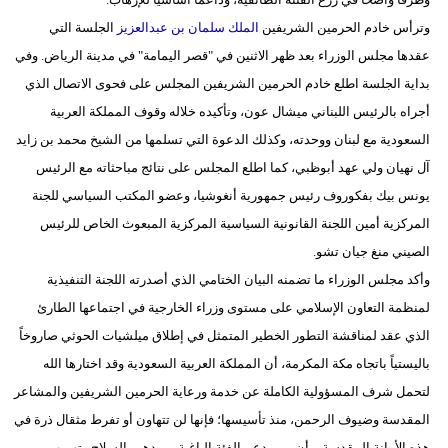
مدوَّنات
وترأس خادم الحرمين الشريفين
الملك سلمان بن عبدالعزيز
الجلسة التي
عقدها مجلس الوزراء بعد ظهر الاثنين في "قصر اليمامة" في مدينة الرياض. وفي
أبراج
بداية الجلسة اطلع خادم الحرمين الشريفين المجلس على فحوى الاتصال الذي
فيديو
أجراه بالرئيس اللبناني ميشال عون، وتأكيده خلاله وقوف المملكة العربية
السعودية مع لبنان ووحدته، وكذلك الدعوة التي تسلمها من الشيخ محمد بن زايد
سيارات
آل نهيان ولي عهد أبوظبي، كما اطلع المجلس على نتائج مباحثاته مع الرئيس
يونس بيك بفكوروف رئيس جمهورية أنغوشيا، وعضو المكتب السياسي للجنة
المركزية أمين اللجنة القانونية السياسية المركزية المبعوث الخاص للرئيس
الصيني منغ جيان تشو.
وأكد مجلس الوزراء ما تضمنه البيان الختامي الذي أصدرته اللجنة التنفيذية
لمنظمة التعاون الإسلامي على مستوى وزراء الخارجية في اجتماعها الطارئ
الذي عقد لمناقشة التطور الخطير المتمثل في إطلاق ميلشيات الحوثي صاروخاً
باليستياً باتجاه مكة المكرمة، أن المملكة العربية السعودية وقد اختارها الله
لتحمل شرف المسؤولية الكاملة عن خدمة ورعاية الحرمين الشريفين والمشاعر
المقدسة وضيوف الرحمن، منذ تأسيسها؛ فإنها لن تتهاون أو تفرط مثقال ذرة في
هذه الأمانة المقدسة، وأن من يدعم الفئة الباغية ويمدهم بالسلاح وتهريب