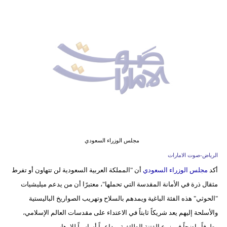
وسفر
ديكور
أخبار
إعلام
تعليم
مرأة
أزياء
مجلس الوزراء السعودي
إسلامية
الرياض-صوت الامارات
أكد
مجلس الوزراء السعودي
أن "المملكة العربية السعودية لن تتهاون أو تفرط
علوم
مثقال ذرة في الأمانة المقدسة التي تحملها"، معتبرًا أن من يدعم ميليشيات
وتكنولوجيا
"الحوثي" هذه الفئة الباغية ويمدهم بالسلاح وتهريب الصواريخ الباليستية
بيئة
والأسلحة إليهم يعد شريكاً ثابتاً في الاعتداء على مقدسات العالم الإسلامي،
وطرفاً واضحاً في زرع الفتنة الطائفية، وداعماً أساسياً للإرهاب.