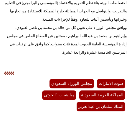
اختصاصات الهيئة بناء نظم للتقويم والاعتماد (المؤسسي والبرامجي) في التعليم
والتدريب، والتواصل مع الجهات المماثلة خارج المملكة للاستفادة من تجاربها
وخبراتها وتأسيس آليات للتعاون وفقاً للإجراءات المتبعة.
ووافق مجلس الوزراء على تعيين كل من خالد بن محمد بن ناصر العبودي،
وإبراهيم بن محمد بن عبدالله البراهيم ، ممثلين عن القطاع الخاص في مجلس
إدارة المؤسسة العامة للحبوب لمدة ثلاث سنوات. كما وافق على ترقيات في
المرتبتين الخامسة عشرة والرابعة عشرة.
صوت الامارات
مجلس الوزراء السعودي
المملكة العربية السعودية
ميليشيات "الحوثي
الملك سلمان بن عبدالعزيز