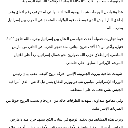
الجنوبية، حسب ما أفادت "الوكالة الوطنية للإعلام" اللبنانية الرسمية.
هذا وتتواصل الهجمات شبه اليومية المتبادلة، والتي لم تتوقف رغم اتفاق وقف
إطلاق النار الهش الذي توسطت فيه الولايات المتحدة في الحرب بين إسرائيل
وحزب الله.
فيما تجاوزت حصيلة أحدث جولة من القتال بين إسرائيل وحزب الله حاجز 3400
قتيل، وأكثر من 10 آلاف جريح لبناني، منذ تفجر الحرب في الثاني من مارس
الماضي، إثر إطلاق حزب الله صواريخ نحو شمال إسرائيل، رداً على اغتيال
المرشد الإيراني السابق، علي خامنئي.
شهدت ضاحية بيروت الجنوبية، الإثنين، حركة نزوح كثيفة، عقب بيان رئيس
الوزراء الإسرائيلي بنيامين نتنياهو ووزير الدفاع يسرائيل كاتس، الذي أمرا فيه
الجيش بشن هجمات على المنطقة.
وفي مقاطع متداولة، شهدت الطرقات حالة من الازدحام بسبب النزوح خوفا من
الضربات الإسرائيلية.
وتزيد هذه المشاهد من تعقيد الوضع في لبنان، الذي يشهد حربا منذ 2 مارس
الماضي أدت إلى مقتل وإصابة الآلاف ونزوح مئات الآلاف بناء على أوامر إخلاء