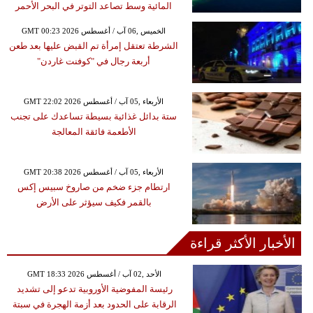
المائية وسط تصاعد التوتر في البحر الأحمر
GMT 00:23 2026 الخميس ,06 آب / أغسطس
الشرطة تعتقل إمرأة تم القبض عليها بعد طعن
أربعة رجال في "كوفنت غاردن"
GMT 22:02 2026 الأربعاء ,05 آب / أغسطس
ستة بدائل غذائية بسيطة تساعدك على تجنب
الأطعمة فائقة المعالجة
GMT 20:38 2026 الأربعاء ,05 آب / أغسطس
ارتطام جزء ضخم من صاروخ سبيس إكس
بالقمر فكيف سيؤثر على الأرض
الأخبار الأكثر قراءة
GMT 18:33 2026 الأحد ,02 آب / أغسطس
رئيسة المفوضية الأوروبية تدعو إلى تشديد
الرقابة على الحدود بعد أزمة الهجرة في سبتة