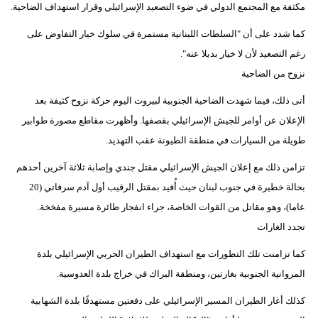
مكثفة مع المجتمع الدولي في ضوء التصعيد الإسرائيلي وقرار استهداف الضاحية.
كما شدد على أن "السلطات اللبنانية مستمرة في سلوك خيار التفاوض على
رغم التصعيد لأن لا خيار بديلا عنه".
نزوح من الضاحية
أتى ذلك، فيما شهدت الضاحية الجنوبية لبيروت اليوم حركة نزوح كثيفة بعد
الإعلان عن أوامر للجيش الإسرائيلي بقصفها. وأظهرت مقاطع مصورة طوابير
طويلة من السيارات في منطقة الطيونة عقب التهديد.
تزامن ذلك مع إعلان الجيش الإسرائيلي مقتل جندي وإصابة ثلاثة آخرين أحدهم
بحالة خطيرة في جنوب لبنان حيث أُفيد بمقتل الرقيب أول آدم سرفاتي (20
عاما)، وهو مقاتل من القوات الخاصة، جراء انفجار طائرة مسيرة مفخخة.
تجدد الغارات
كما تزامنت تلك التطورات مع استهداف الطيران الحربي الإسرائيلي بلدة
المروانية الجنوبية بغارتين، ومنطقة البراك في خراج بلدة العدوسية.
كذلك أغار الطيران المسير الإسرائيلي على دفعتين مستهدفًا بلدة الشهابية