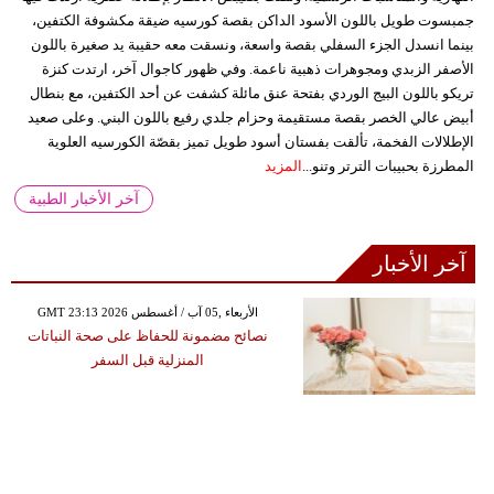
جمبسوت طويل باللون الأسود الداكن بقصة كورسيه ضيقة مكشوفة الكتفين،
بينما انسدل الجزء السفلي بقصة واسعة، ونسقت معه حقيبة يد صغيرة باللون
الأصفر الزبدي ومجوهرات ذهبية ناعمة. وفي ظهور كاجوال آخر، ارتدت كنزة
تريكو باللون البيج الوردي بفتحة عنق مائلة كشفت عن أحد الكتفين، مع بنطال
أبيض عالي الخصر بقصة مستقيمة وحزام جلدي رفيع باللون البني. وعلى صعيد
الإطلالات الفخمة، تألقت بفستان أسود طويل تميز بقصّة الكورسيه العلوية
المطرزة بحبيبات الترتر وتنو...
المزيد
آخر الأخبار الطبية
آخر الأخبار
GMT 23:13 2026 الأربعاء ,05 آب / أغسطس
نصائح مضمونة للحفاظ على صحة النباتات
المنزلية قبل السفر