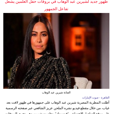
ظهور جديد لشيرين عبد الوهاب في بروفات حفل العلمين يشعل
تفاعل الجمهور
الفنانة شيرين عبد الوهاب
القاهرة - صوت الإمارات
أطلت المطربة المصرية شيرين عبد الوهاب على جمهورها في ظهور لافت بعد
غياب، من خلال مقطع فيديو نشره الملحن عزيز الشافعي عبر صفحته الرسمية
على موقع التواصل الاجتماعي "فيسبوك". وظهرت شيرين وهي تجري البروفات