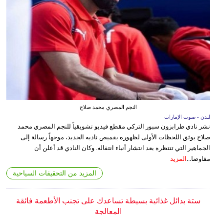
النجم المصري محمد صلاح
لندن - صوت الإمارات
نشر نادي طرابزون سبور التركي مقطع فيديو تشويقياً للنجم المصري محمد
صلاح يوثق اللحظات الأولى لظهوره بقميص ناديه الجديد، موجهاً رسالة إلى
الجماهير التي تنتظره بعد انتشار أنباء انتقاله. وكان النادي قد أعلن أن
مفاوضا...
المزيد
المزيد من التحقيقات السياحية
ستة بدائل غذائية بسيطة تساعدك على تجنب الأطعمة فائقة
المعالجة