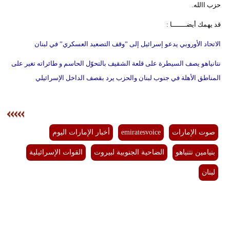
حزب االله.
قد يهمك أيضـــــــا :
الاتحاد الأوروبي يدعو إسرائيل إلى ”وقف التصعيد العسكري” في لبنان
نتانياهو يصف السيطرة على قلعة الشقيف بالتحوّل الحاسم و طائراته تغير على
المناطق الأهلة في جنوب لبنان والحزب يرد بقصف الداخل الإسرائيلي
صوت الإمارات
emiratesvoice
أخبار الإمارات اليوم
بنيامين نتنياهو
الضاحية الجنوبية لبيروت
القوات الإسرائيلية
لبنان