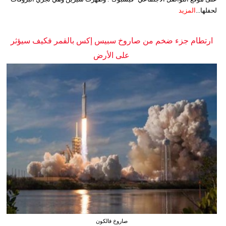
لحفلها...
المزيد
ارتطام جزء ضخم من صاروخ سبيس إكس بالقمر فكيف سيؤثر
على الأرض
صاروخ فالكون