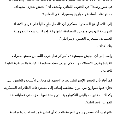
مدوَّنات
في صور وصيدا" في الجنوب اللبناني. وكشف أن "الجيش يعتزم استهداف
مستودعات أسلحة وصواريخ ومسيرات في الضاحية".
أبراج
إلى ذلك، أوضح المصدر العسكري أن "العمل جارٍ حالياً على عرض الأهداف
فيديو
المرشحة للهجوم، وبمجرد المصادقة عليها وفق إجراءات سلاح الجو وهيئة
سيارات
العمليات، سيتحرك الجيش الإسرائيلي".
بنك أهداف
ولفت إلى أن الجيش سيستهدف "مراكز ثقل حزب الله، من ضمنها مقرات
القيادة وغرف الاتصالات والتحكم، بهدف قطع منظومة القيادة والسيطرة التابعة
للحزب".
كما أفاد بأن الجيش الإسرائيلي يعتزم "استهداف مخازن الأسلحة والشقق التي
تُخزَّن فيها صواريخ من أنواع مختلفة، إضافة إلى مستودعات الطائرات المسيّرة،
وكذلك المختبرات والبنى التكنولوجية التي يستخدمها الحزب في عملياته ضد
القوات الإسرائيلية".
بالتزامن، أكد مصدر رسمي للعربية/الحدث أن لبنان يقود اتصالات دبلوماسية