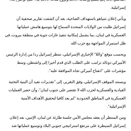
إسرائيلية.
ويأتي إعلان نتنياهو باستهداف الضاحية، بعد أن كشفت تقارير صحفية أن
إسرائيل طلبت من الولايات المتحدة السماح لها بتوسيع هامش عملياتها
العسكرية في لبنان، بما يشمل إمكانية تنفيذ غارات جوية في منطقة بيروت، في
ظل استمرار المواجهة مع حزب الله.
وبحسب موقع "واللا" الإخباري الإسرائيلي، تنتظر إسرائيل ردا من إدارة الرئيس
الأميركي دونالد ترامب على الطلب الذي قدم أخيرا إلى واشنطن، وسط
مؤشرات على "انفتاح أميركي تجاه الموافقة عليه".
ويستند الموقف الإسرائيلي، وفق التقرير، إلى "تقديرات تفيد أن البنية التحتية
القيادية والعسكرية لحزب الله لا تقتصر على جنوب لبنان"، وأن حصر العمليات
العسكرية في المناطق الحدودية "لم يعد كافيا لتحقيق الأهداف الأمنية
الإسرائيلية".
ومن المنتظر أن يعقد مجلس الأمن جلسة طارئة عن لبنان، الإثنين، بعد إعلان
إسرائيل السيطرة على مرتفع استراتيجي جنوبي البلاد وتوسيع عملياتها ضد