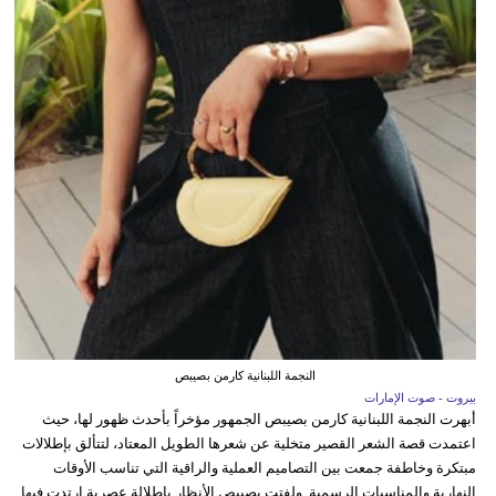
النجمة اللبنانية كارمن بصيبص
بيروت - صوت الإمارات
أبهرت النجمة اللبنانية كارمن بصيبص الجمهور مؤخراً بأحدث ظهور لها، حيث
اعتمدت قصة الشعر القصير متخلية عن شعرها الطويل المعتاد، لتتألق بإطلالات
مبتكرة وخاطفة جمعت بين التصاميم العملية والراقية التي تناسب الأوقات
النهارية والمناسبات الرسمية. ولفتت بصيبص الأنظار بإطلالة عصرية ارتدت فيها