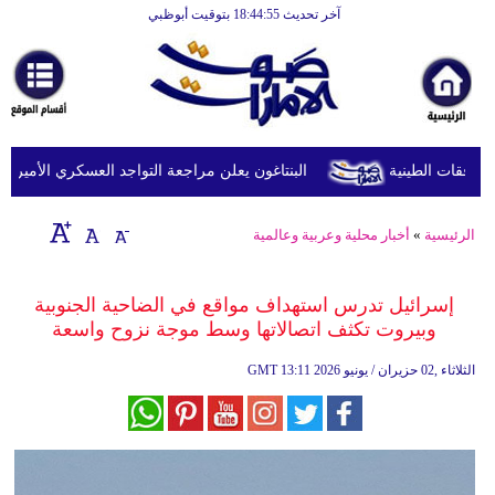
آخر تحديث 18:44:55 بتوقيت أبوظبي
الرئيسية
أخبارعاجلة
رياضة
ثقافة
البنتاغون يعلن مراجعة التواجد العسكري الأميركي في
إقتصاد
الرئيسية
»
أخبار محلية وعربية وعالمية
فن
وموسيقى
إسرائيل تدرس استهداف مواقع في الضاحية الجنوبية
وبيروت تكثف اتصالاتها وسط موجة نزوح واسعة
أزياء
13:11 2026 الثلاثاء ,02 حزيران / يونيو
GMT
صحة
وتغذية
سياحة