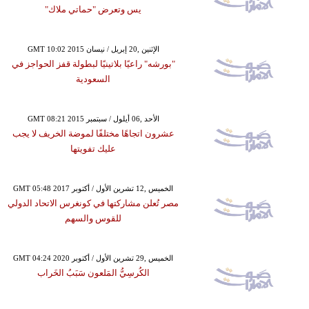
يس وتعرض "حماتي ملاك"
GMT 10:02 2015 الإثنين ,20 إبريل / نيسان
"بورشه" راعيًا بلاتينيًا لبطولة قفز الحواجز في
السعودية
GMT 08:21 2015 الأحد ,06 أيلول / سبتمبر
عشرون اتجاهًا مختلفًا لموضة الخريف لا يجب
عليك تفويتها
GMT 05:48 2017 الخميس ,12 تشرين الأول / أكتوبر
مصر تُعلن مشاركتها في كونغرس الاتحاد الدولي
للقوس والسهم
GMT 04:24 2020 الخميس ,29 تشرين الأول / أكتوبر
الكُرسِيُّ المَلعون سَبَبُ الخَراب