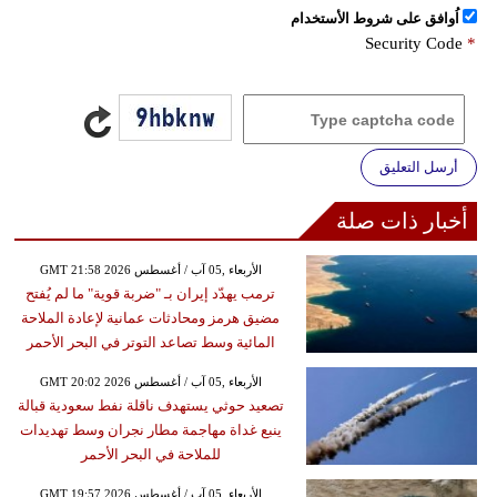
اُوافق على شروط الأستخدام
Security Code
*
أرسل التعليق
أخبار ذات صلة
GMT 21:58 2026 الأربعاء ,05 آب / أغسطس
ترمب يهدّد إيران بـ "ضربة قوية" ما لم يُفتح
مضيق هرمز ومحادثات عمانية لإعادة الملاحة
المائية وسط تصاعد التوتر في البحر الأحمر
GMT 20:02 2026 الأربعاء ,05 آب / أغسطس
تصعيد حوثي يستهدف ناقلة نفط سعودية قبالة
ينبع غداة مهاجمة مطار نجران وسط تهديدات
للملاحة في البحر الأحمر
GMT 19:57 2026 الأربعاء ,05 آب / أغسطس