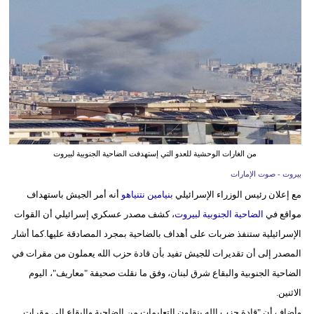
وسفر
ديكور
أخبار
إعلام
تعليم
من الغارات الوحشية للعدو التي إستهدفت الضاحية الجنوبية لبيروت
مرأة
بيروت - صوت الإمارات
أزياء
مع إعلان رئيس الوزراء الإسرائيلي
بنيامين نتنياهو
أنه أمر الجيش باستهداف
إسلامية
مواقع في
الضاحية الجنوبية لبيروت
، كشف مصدر عسكري إسرائيلي أن القوات
الإسرائيلية ستنفذ ضربات على أهداف بالضاحية بمجرد المصادقة عليها.كما أشار
علوم
المصدر إلى أن تقديرات للجيش تفيد بأن قادة حزب الله يعملون من مقرات في
وتكنولوجيا
الضاحية الجنوبية والبقاع شرق لبنان، وفق ما نقلت صحيفة "معاريف"، اليوم
بيئة
الاثنين.
وأضاف أن "قادة حزب الله ينقلون التعليمات من الضاحية والبقاع إلى مقرات