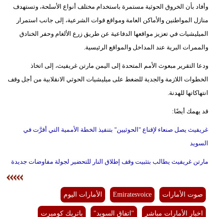
وأفاد بأن الخروق الحوثية مستمرة باستخدام مختلف أنواع الأسلحة، وتستهدف
منازل المواطنين والأماكن العامة ومواقع قوات الشرعية، إلى جانب استمرار
الميليشيات في تعزيز مواقعها الدفاعية عن طريق زرع الألغام وحفر الخنادق
والممرات البرية عند المداخل والمواقع الرئيسية.
ودعا التقرير مبعوث الأمم المتحدة إلى اليمن مارتن غريفيث، إلى اتخاذ
الخطوات اللازمة والجدية للضغط على ميليشيات الحوثي الانقلابية من أجل وقف
انتهاكاتها للهدنة.
قد يهمك أيضًا:
غريفيث يصل صنعاء لإقناع "الحوثيين" بتنفيذ الخطة الأممية التي أقرَّت في
السويد
مارتن غريفيث يطالب بتثبيت وقف إطلاق النار للتحضير لجولة مفاوضات جديدة
صوت الأمارات
Emiratesvoice
الأمارات اليوم
اخبار الأمارات مباشر
"اتفاق السويد"
باتريك كوميرت