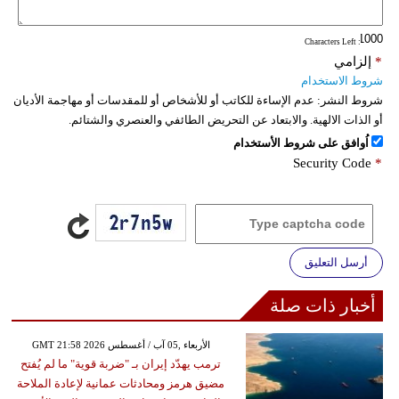
: Characters Left
*
إلزامي
شروط الاستخدام
شروط النشر:
عدم الإساءة للكاتب أو للأشخاص أو للمقدسات أو مهاجمة الأديان
أو الذات الالهية. والابتعاد عن التحريض الطائفي والعنصري والشتائم.
اُوافق على شروط الأستخدام
Security Code
*
أرسل التعليق
أخبار ذات صلة
GMT 21:58 2026 الأربعاء ,05 آب / أغسطس
ترمب يهدّد إيران بـ "ضربة قوية" ما لم يُفتح
مضيق هرمز ومحادثات عمانية لإعادة الملاحة