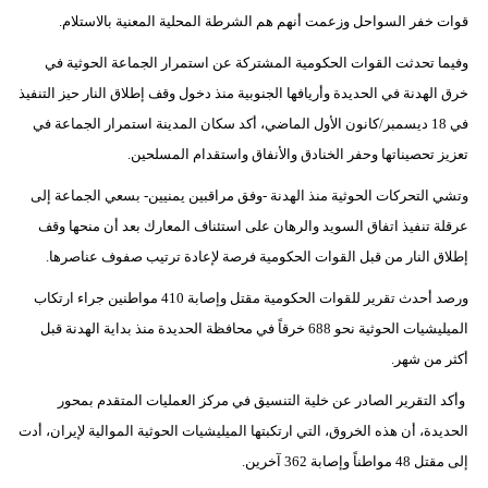
قوات خفر السواحل وزعمت أنهم هم الشرطة المحلية المعنية بالاستلام.
وفيما تحدثت القوات الحكومية المشتركة عن استمرار الجماعة الحوثية في
خرق الهدنة في الحديدة وأريافها الجنوبية منذ دخول وقف إطلاق النار حيز التنفيذ
في 18 ديسمبر/كانون الأول الماضي، أكد سكان المدينة استمرار الجماعة في
تعزيز تحصيناتها وحفر الخنادق والأنفاق واستقدام المسلحين.
وتشي التحركات الحوثية منذ الهدنة -وفق مراقبين يمنيين- بسعي الجماعة إلى
عرقلة تنفيذ اتفاق السويد والرهان على استئناف المعارك بعد أن منحها وقف
إطلاق النار من قبل القوات الحكومية فرصة لإعادة ترتيب صفوف عناصرها.
ورصد أحدث تقرير للقوات الحكومية مقتل وإصابة 410 مواطنين جراء ارتكاب
الميليشيات الحوثية نحو 688 خرقاً في محافظة الحديدة منذ بداية الهدنة قبل
أكثر من شهر.
وأكد التقرير الصادر عن خلية التنسيق في مركز العمليات المتقدم بمحور
الحديدة، أن هذه الخروق، التي ارتكبتها الميليشيات الحوثية الموالية لإيران، أدت
إلى مقتل 48 مواطناً وإصابة 362 آخرين.