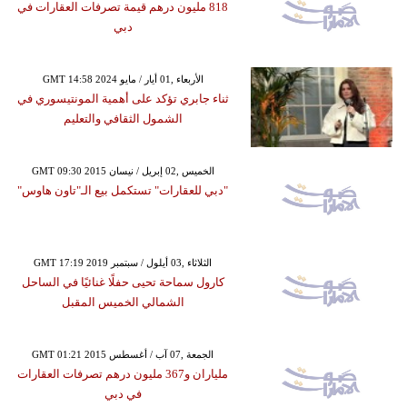
818 مليون درهم قيمة تصرفات العقارات في
دبي
GMT 14:58 2024 الأربعاء ,01 أيار / مايو
ثناء جابري تؤكد على أهمية المونتيسوري في
الشمول الثقافي والتعليم
GMT 09:30 2015 الخميس ,02 إبريل / نيسان
"دبي للعقارات" تستكمل بيع الـ"تاون هاوس"
GMT 17:19 2019 الثلاثاء ,03 أيلول / سبتمبر
كارول سماحة تحيى حفلًا غنائيًا في الساحل
الشمالي الخميس المقبل
GMT 01:21 2015 الجمعة ,07 آب / أغسطس
ملياران و367 مليون درهم تصرفات العقارات
في دبي