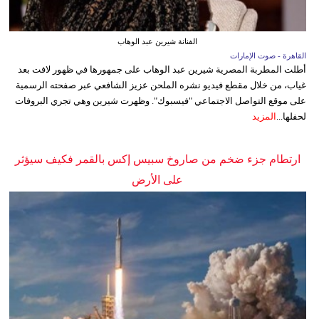
الفنانة شيرين عبد الوهاب
القاهرة - صوت الإمارات
أطلت المطربة المصرية شيرين عبد الوهاب على جمهورها في ظهور لافت بعد
غياب، من خلال مقطع فيديو نشره الملحن عزيز الشافعي عبر صفحته الرسمية
على موقع التواصل الاجتماعي "فيسبوك". وظهرت شيرين وهي تجري البروفات
لحفلها...
المزيد
ارتطام جزء ضخم من صاروخ سبيس إكس بالقمر فكيف سيؤثر
على الأرض