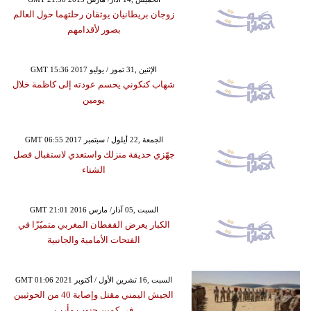
زوجان بريطانيان يوثقان رحلتهما حول العالم
بصور لأقدامهم
GMT 15:36 2017 الإثنين ,31 تموز / يوليو
شهاب كنكوني يحسم عودته إلى كاظمة خلال
يومين
GMT 06:55 2017 الجمعة ,22 أيلول / سبتمبر
جهّزي حديقة منزلك واستعدي لاستقبال فصل
الشتاء
GMT 21:01 2016 السبت ,05 آذار/ مارس
الكبار يعرض القفطان المغربي متميّزًا في
الفتحات الأمامية والجانبية
GMT 01:06 2021 السبت ,16 تشرين الأول / أكتوبر
الجيش اليمني مقتل وإصابة 40 من الحوثيين
في كمين جنوب مأرب