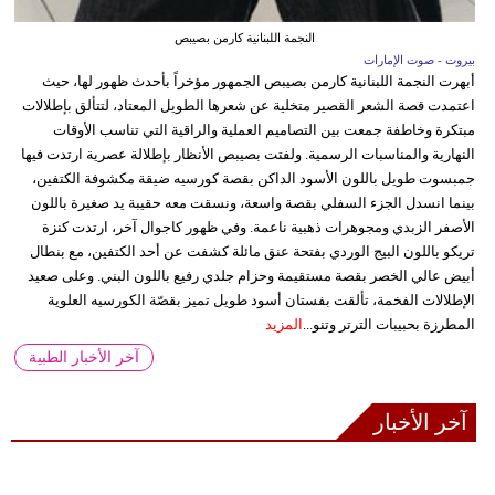
النجمة اللبنانية كارمن بصيبص
بيروت - صوت الإمارات
أبهرت النجمة اللبنانية كارمن بصيبص الجمهور مؤخراً بأحدث ظهور لها، حيث
اعتمدت قصة الشعر القصير متخلية عن شعرها الطويل المعتاد، لتتألق بإطلالات
مبتكرة وخاطفة جمعت بين التصاميم العملية والراقية التي تناسب الأوقات
النهارية والمناسبات الرسمية. ولفتت بصيبص الأنظار بإطلالة عصرية ارتدت فيها
جمبسوت طويل باللون الأسود الداكن بقصة كورسيه ضيقة مكشوفة الكتفين،
بينما انسدل الجزء السفلي بقصة واسعة، ونسقت معه حقيبة يد صغيرة باللون
الأصفر الزبدي ومجوهرات ذهبية ناعمة. وفي ظهور كاجوال آخر، ارتدت كنزة
تريكو باللون البيج الوردي بفتحة عنق مائلة كشفت عن أحد الكتفين، مع بنطال
أبيض عالي الخصر بقصة مستقيمة وحزام جلدي رفيع باللون البني. وعلى صعيد
الإطلالات الفخمة، تألقت بفستان أسود طويل تميز بقصّة الكورسيه العلوية
المطرزة بحبيبات الترتر وتنو...
المزيد
آخر الأخبار الطبية
آخر الأخبار