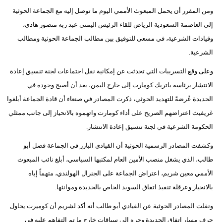
ومن المقرر أن يحمل المبعوث الأممي اليوم ما توصل إليه مع الجماعة الحوثية
إلى العاصمة السعودية الرياض للقاء الرئيس اليمني عبد ربه منصور هادي،
وقيادات الشرعية، في مسعى للتوفيق بين مطالب الجماعة الحوثية ومطالب
الشرعية.
وعلى وقع التسريبات التي تحدثت عن إمكانية نقل اجتماعات لجنة تنسيق إعادة
الانتشار برئاسة باتريك كومارت إلى خارج اليمن، بعد أن أصبح وجوده في
الحديدة عُرضةً للتهديد الحوثي، ذكرت المصادر في صنعاء أن قادة الجماعة أبلغوا
غريفيث اعتراضهم الصريح على أداء كومارت واتهموه بالانحياز إلى جانب ممثلي
الحكومة الشرعية في لجنة تنسيق إعادة الانتشار.
وكشفت المصادر الرسمية الحوثية أن القيادي البارز في الجماعة فضل أبو
طالب، الذي يشغل منصب الأمين العام لمكتبها السياسي، أبلغ نائب المبعوث
الأممي معين شريم، اعتراض الجماعة على الجنرال الهولندي، متهماً إياه
بالانحياز وعرقلة تنفيذ اتفاق السويد الخاص بالحديدة وموانئها.
ونقلت المصادر الحوثية عن القيادي أبو طالب أنه أكد لشريم أن كوميرت يحاول
حرف مسار اتفاق الحديدة وجره إلى سياقات خارج ما تم التفاهم عليه في