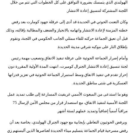
الهولندي الذي يتمسك بضرورة التوافق على كل الخطوات التي تتم من خلال
اللجنة المشتركة لتنسيق إعادة الانتشار.
وكان التعنت الحوثي في الحديدة قد أدى إلى عرقلة جهود كومارت بعد رفض
خطته المزمنة لإعادة الانتشار واتهامه بالانحياز والضعف والمطالبة بإقالته، وذلك
قبل أن تعيق الجماعة حركته للقاء ممثلي الجانب الحكومي في اللجنة، وتقوم
بإطلاق النار على موكبه شرقي مدينة الحديدة.
وأمام إصرار الجماعة الحوثية على عرقلة تنفيذ الاتفاق وتصعيب مهمة رئيس
لجنة تنسيق إعادة الانتشار الجنرال كوميرت، انتهت المدة الأولية المقررة دون
إحراز تقدم في تنفيذ الاتفاق وسط استمرار الجماعة الحوثية في تعزيز قدراتها
العسكرية في شتى مناطق الحديدة.
وهو ما استدعى من المبعوث الأممي غريفيث المسارعة إلى طلب تمديد عمل
اللجنة الأممية لتنفيذ الاتفاق، مع استصدار قرار من مجلس الأمن لإرسال 75
مراقباً أممياً إضافياً وتمديد عملهم لستة أشهر.
ويرفض الحوثيون التعاطي بإيجابية مع جهود الجنرال الهولندي، بخاصة بعد أن
رفض مسرحية قيام الجماعة بتسليم ميناء الحديدة لعناصرها الذين ألبستهم زي