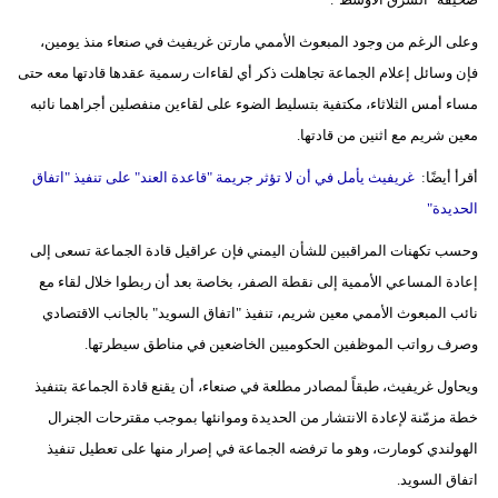
مدوَّنات
وعلى الرغم من وجود المبعوث الأممي مارتن غريفيث في صنعاء منذ يومين،
أبراج
فإن وسائل إعلام الجماعة تجاهلت ذكر أي لقاءات رسمية عقدها قادتها معه حتى
مساء أمس الثلاثاء، مكتفية بتسليط الضوء على لقاءين منفصلين أجراهما نائبه
فيديو
معين شريم مع اثنين من قادتها.
سيارات
أقرأ أيضًا:
غريفيث يأمل في أن لا تؤثر جريمة "قاعدة العند" على تنفيذ "اتفاق
الحديدة"
وحسب تكهنات المراقبين للشأن اليمني فإن عراقيل قادة الجماعة تسعى إلى
إعادة المساعي الأممية إلى نقطة الصفر، بخاصة بعد أن ربطوا خلال لقاء مع
نائب المبعوث الأممي معين شريم، تنفيذ "اتفاق السويد" بالجانب الاقتصادي
وصرف رواتب الموظفين الحكوميين الخاضعين في مناطق سيطرتها.
ويحاول غريفيث، طبقاً لمصادر مطلعة في صنعاء، أن يقنع قادة الجماعة بتنفيذ
خطة مزمّنة لإعادة الانتشار من الحديدة وموانئها بموجب مقترحات الجنرال
الهولندي كومارت، وهو ما ترفضه الجماعة في إصرار منها على تعطيل تنفيذ
اتفاق السويد.