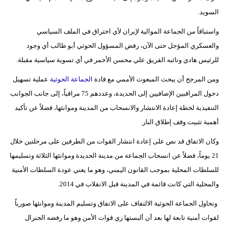
السويد.
واستباقاً من الجماعة الموالية لإيران لأي اختراق في الملف السياسي
والعسكري المؤجل حتى الآن، رفض المسؤول الحوثي أبو طالب أي وجود
للرئيس هادي ونائبه الفريق علي محسن الأحمر في أي تسوية سياسية مقبلة.
ومن المرجح أن يبحث المبعوث الأممي مع قادة
الجماعة الحوثية
عملية تسهيل
دخول المراقبين الإضافيين إلى الحديدة، وعددهم 75 مراقباً، إلى جانب الجوانب
التنفيذية لخطة إعادة الانتشار والانسحاب من المدينة وموانئها، فضلاً عن تأكيد
أهمية تثبيت وقف إطلاق النار.
وكان الاتفاق قد نص على إعادة انتشار القوات من الطرفين على مرحلتين خلال
21 يوماً، فضلاً عن انسحاب الجماعة من مدينة الحديدة وموانئها الثلاثة وتسليمها
للسلطات المحلية بموجب القانون اليمني، وهو ما يعني عودة السلطات الأمنية
والمحلية التي كانت قائمة في المدينة قبل الانقلاب في 2014.
وتحاول الجماعة الحوثية الالتفاف على الاتفاق وتسليم المدينة وموانئها صورياً
لقوات أمنية تابعة لها بعد أن ألبستها زي قوات الأمن وهو ما رفضه الجنرال