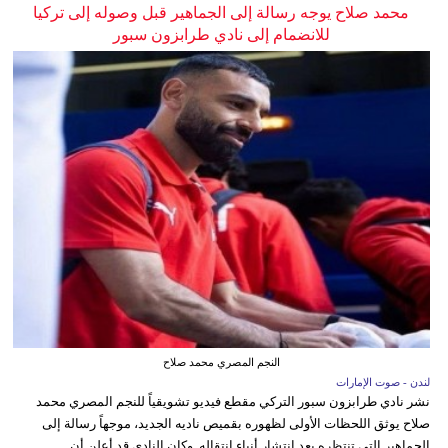
محمد صلاح يوجه رسالة إلى الجماهير قبل وصوله إلى تركيا
للانضمام إلى نادي طرابزون سبور
النجم المصري محمد صلاح
لندن - صوت الإمارات
نشر نادي طرابزون سبور التركي مقطع فيديو تشويقياً للنجم المصري محمد
صلاح يوثق اللحظات الأولى لظهوره بقميص ناديه الجديد، موجهاً رسالة إلى
الجماهير التي تنتظره بعد انتشار أنباء انتقاله. وكان النادي قد أعلن أن