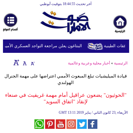
آخر تحديث 18:44:55 بتوقيت أبوظبي
الرئيسية
أخبارعاجلة
رياضة
ثقافة
البنتاغون يعلن مراجعة التواجد العسكري الأميركي في
إقتصاد
الرئيسية
»
أخبار محلية وعربية وعالمية
فن
قيادة الميليشيات تبلغ المبعوث الأممي اعتراضها على مهمة الجنرال
وموسيقى
الهولندي
أزياء
"الحوثيون" يضعون عراقيل أمام مهمة غريفيث في صنعاء
لإنقاذ "اتفاق السويد"
صحة
13:11 2019 الأربعاء ,23 كانون الثاني / يناير
GMT
وتغذية
سياحة