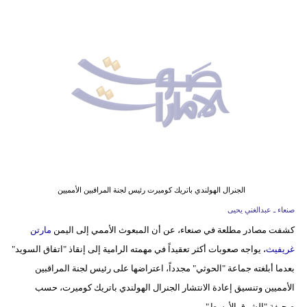
وسفر
ديكور
أخبار
إعلام
تعليم
مرأة
أزياء
الجنرال الهولندي باتريك كوميرت رئيس لجنة المراقبين الأمميين
إسلامية
صنعاء ـ عبدالغني يحيى
كشفت مصادر مطلعة في صنعاء، عن أن المبعوث الأممي إلى اليمن
مارتن
علوم
غريفيث
، يواجه صعوبات أكثر تعقيداً في مهمته الرامية إلى إنقاذ "اتفاق السويد"
وتكنولوجيا
بعدما أبلغته جماعة "الحوثي" مجدداً، اعتراضها على رئيس لجنة المراقبين
بيئة
الأمميين وتنسيق إعادة الانتشار الجنرال الهولندي باتريك كوميرت، حسب
صحيفة "الشرق الأوسط".