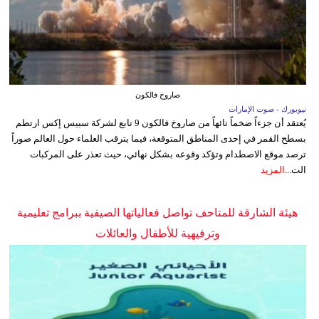
صاروخ فالكون
نيويورك - صوت الإمارات
يُعتقد أن جزءاً ضخماً تائهاً من صاروخ فالكون 9 تابع لشركة سبيس إكس ارتطم
بسطح القمر في إحدى المناطق المتوقعة، فيما يترقب العلماء حول العالم صوراً
ترصد موقع الاصطدام وتؤكد وقوعه بشكل نهائي، حيث تعذر على المركبات
الت...
المزيد
هيئة الشارقة للمتاحف تواصل فعالياتها الصيفية ببرامج تعليمية
وترفيهية للأطفال والعائلات