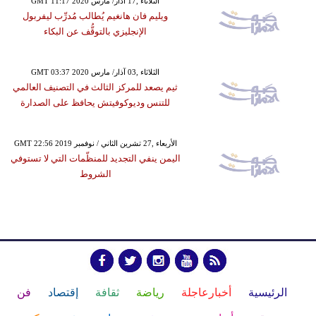
GMT 11:17 2020 الثلاثاء ,17 آذار/ مارس
ويليم فان هانغيم يُطالب مُدرِّب ليفربول
الإنجليزي بالتوقُّف عن البكاء
GMT 03:37 2020 الثلاثاء ,03 آذار/ مارس
ثيم يصعد للمركز الثالث في التصنيف العالمي
للتنس وديوكوفيتش يحافظ على الصدارة
GMT 22:56 2019 الأربعاء ,27 تشرين الثاني / نوفمبر
اليمن ينفي التجديد للمنظّمات التي لا تستوفي
الشروط
الرئيسية
أخبارعاجلة
رياضة
ثقافة
إقتصاد
فن