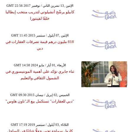
GMT 22:56 2017 الإثنين ,13 تشرين الثاني / نوفمبر
كابيلو يرشّح أنشيلوتي لتدريب منتخب إيطاليا
خلفًا لفينتورا
GMT 11:45 2015 الإثنين ,07 أيلول / سبتمبر
818 مليون درهم قيمة تصرفات العقارات في
دبي
GMT 14:58 2024 الأربعاء ,01 أيار / مايو
ثناء جابري تؤكد على أهمية المونتيسوري في
الشمول الثقافي والتعليم
GMT 09:30 2015 الخميس ,02 إبريل / نيسان
"دبي للعقارات" تستكمل بيع الـ"تاون هاوس"
GMT 17:19 2019 الثلاثاء ,03 أيلول / سبتمبر
كارول سماحة تحيى حفلًا غنائيًا في الساحل