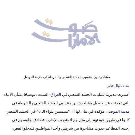
وسفر
ديكور
أخبار
إعلام
تعليم
مرأة
مشاجرة بين منتسبي الحشد الشعبي والشرطة في مدينة الموصل
أزياء
بغداد ـ نهال قباني
إسلامية
أصدرت مديرية عمليات الحشد الشعبي في
العراق
، السبت، توضيحًا بشأن الأنباء
التي تحدثت عن حصول مشاجرة بين منتسبي الحشد الشعبي والشرطة في
علوم
مدينة الموصل
، مؤكدة في بيان لها أن "منتسبين للواء الـ 40 في الحشد الشعبي
وتكنولوجيا
كانوا في طريق عودتهم إلى منازلهم لتمتعهم بالإجازة، فصادف جلوسهم في
بيئة
إحدى المطاعم حدوث مشاجرة بين شرطي وأحد المواطنين فتدخلوا لفض