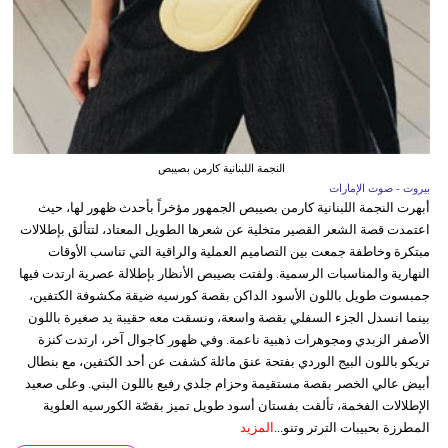
النجمة اللبنانية كارمن بصيبص
بيروت - صوت الإمارات
أبهرت النجمة اللبنانية كارمن بصيبص الجمهور مؤخراً بأحدث ظهور لها، حيث
اعتمدت قصة الشعر القصير متخلية عن شعرها الطويل المعتاد، لتتألق بإطلالات
مبتكرة وخاطفة جمعت بين التصاميم العملية والراقية التي تناسب الأوقات
النهارية والمناسبات الرسمية. ولفتت بصيبص الأنظار بإطلالة عصرية ارتدت فيها
جمبسوت طويل باللون الأسود الداكن بقصة كورسيه ضيقة مكشوفة الكتفين،
بينما انسدل الجزء السفلي بقصة واسعة، ونسقت معه حقيبة يد صغيرة باللون
الأصفر الزبدي ومجوهرات ذهبية ناعمة. وفي ظهور كاجوال آخر، ارتدت كنزة
تريكو باللون البيج الوردي بفتحة عنق مائلة كشفت عن أحد الكتفين، مع بنطال
أبيض عالي الخصر بقصة مستقيمة وحزام جلدي رفيع باللون البني. وعلى صعيد
الإطلالات الفخمة، تألقت بفستان أسود طويل تميز بقصّة الكورسيه العلوية
المطرزة بحبيبات الترتر وتنو...
المزيد