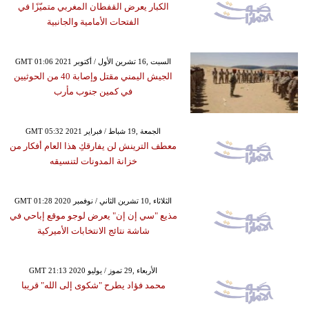
الكبار يعرض القفطان المغربي متميّزًا في
الفتحات الأمامية والجانبية
GMT 01:06 2021 السبت ,16 تشرين الأول / أكتوبر
الجيش اليمني مقتل وإصابة 40 من الحوثيين
في كمين جنوب مأرب
GMT 05:32 2021 الجمعة ,19 شباط / فبراير
معطف الترينش لن يفارقكِ هذا العام أفكار من
خزانة المدونات لتنسيقه
GMT 01:28 2020 الثلاثاء ,10 تشرين الثاني / نوفمبر
مذيع "سي إن إن" يعرض لوجو موقع إباحي في
شاشة نتائج الانتخابات الأميركية
GMT 21:13 2020 الأربعاء ,29 تموز / يوليو
محمد فؤاد يطرح "شكوى إلى الله" قريبا