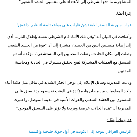
المشاجرة، ما دفع الشرطي إلى الاعتداء على منتسبي الحشد الشعبي".
مدوَّنات
إقرا أيضًا:
أبراج
قوات سورية الديمقراطية تشنّ غارات على مواقع تابعة لتنظيم "داعش"
فيديو
وأضافت في البيان أنه "وفي تلك الأثناء قام الشرطي نفسه بإطلاق النار ما أدى
سيارات
إلى إصابة منتسبين اثنين من الحشد"، مشيرة إلى أن "قوة من الحشد الشعبي
وصلت إلى مكان الحادث، ونقلت المصابين إلى المستشفى"، مؤكدة أنه تم
التنسيق مع العمليات المشتركة لفتح تحقيق مشترك في الحادثة ومحاسبة
المذنبين.
ودعت المديرية وسائل الإعلام إلى توخي الحذر الشديد في تناقل مثل هكذا أنباء
وأخذ المعلومات من مصادرها، مؤكدة في الوقت نفسه وجود تنسيق عالي
المستوى بين الحشد الشعبي والقوات الأمنية في مدينة الموصل، واعتبرت
المديرية أن "هذه الحالات عرضية وفردية ولا تؤثر على التنسيق الموجود"
قد يهمك أيضًا :
الرئيس العراقي يتوجه إلى الكويت في أول جولة خليجية وإقليمية