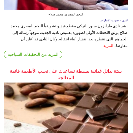
النجم المصري محمد صلاح
لندن - صوت الإمارات
نشر نادي طرابزون سبور التركي مقطع فيديو تشويقياً للنجم المصري محمد
صلاح يوثق اللحظات الأولى لظهوره بقميص ناديه الجديد، موجهاً رسالة إلى
الجماهير التي تنتظره بعد انتشار أنباء انتقاله. وكان النادي قد أعلن أن
مفاوضا...
المزيد
المزيد من التحقيقات السياحية
ستة بدائل غذائية بسيطة تساعدك على تجنب الأطعمة فائقة
المعالجة