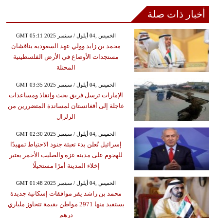
أخبار ذات صلة
GMT 05:11 2025 الخميس ,04 أيلول / سبتمبر
محمد بن زايد وولي عهد السعودية يناقشان
مستجدات الأوضاع في الأرض الفلسطينية
المحتلة
GMT 03:35 2025 الخميس ,04 أيلول / سبتمبر
الإمارات ترسل فريق بحث وإنقاذ ومساعدات
عاجلة إلى أفغانستان لمساندة المتضررين من
الزلزال
GMT 02:30 2025 الخميس ,04 أيلول / سبتمبر
إسرائيل تُعلن بدء تعبئة جنود الاحتياط تمهيدًا
للهجوم على مدينة غزة والصليب الأحمر يعتبر
إخلاء المدينة أمرًا مستحيلًا
GMT 01:48 2025 الخميس ,04 أيلول / سبتمبر
محمد بن راشد يقر موافقات إسكانية جديدة
يستفيد منها 2971 مواطن بقيمة تتجاوز ملياري
درهم