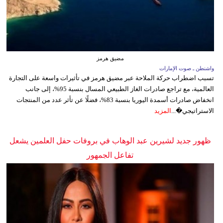
مضيق هرمز
واشنطن ـ صوت الإمارات
تسبب اضطراب حركة الملاحة عبر مضيق هرمز في تأثيرات واسعة على التجارة
العالمية، مع تراجع صادرات الغاز الطبيعي المسال بنسبة 95%، إلى جانب
انخفاض صادرات أسمدة اليوريا بنسبة 83%، فضلًا عن تأثر عدد من المنتجات
الاستراتيجي�...
المزيد
ظهور جديد لشيرين عبد الوهاب في بروفات حفل العلمين يشعل
تفاعل الجمهور