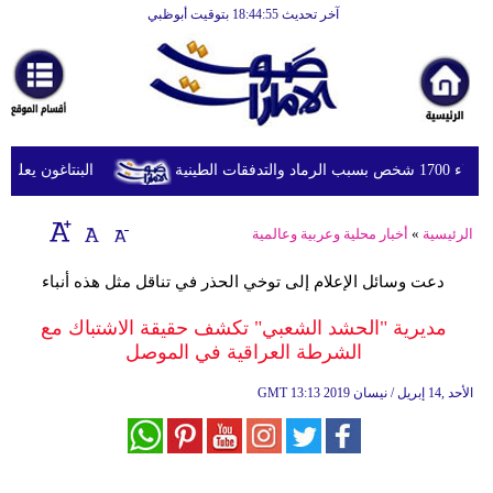
آخر تحديث 18:44:55 بتوقيت أبوظبي
الرئيسية
أخبارعاجلة
رياضة
ثقافة
لطينية
البنتاغون يعلن مرا
إقتصاد
الرئيسية
»
أخبار محلية وعربية وعالمية
فن
دعت وسائل الإعلام إلى توخي الحذر في تناقل مثل هذه أنباء
وموسيقى
مديرية "الحشد الشعبي" تكشف حقيقة الاشتباك مع
أزياء
الشرطة العراقية في الموصل
صحة
13:13 2019 الأحد ,14 إبريل / نيسان
GMT
وتغذية
سياحة