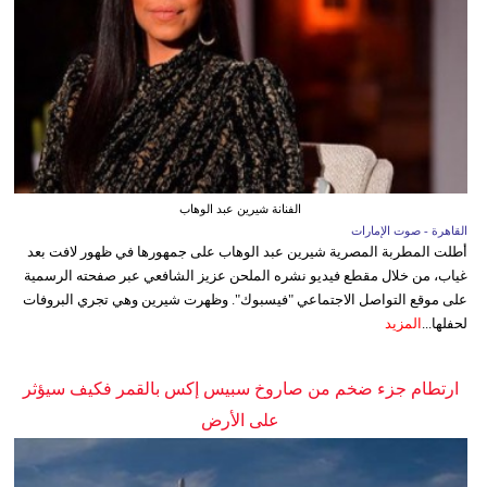
الفنانة شيرين عبد الوهاب
القاهرة - صوت الإمارات
أطلت المطربة المصرية شيرين عبد الوهاب على جمهورها في ظهور لافت بعد
غياب، من خلال مقطع فيديو نشره الملحن عزيز الشافعي عبر صفحته الرسمية
على موقع التواصل الاجتماعي "فيسبوك". وظهرت شيرين وهي تجري البروفات
لحفلها...
المزيد
ارتطام جزء ضخم من صاروخ سبيس إكس بالقمر فكيف سيؤثر
على الأرض