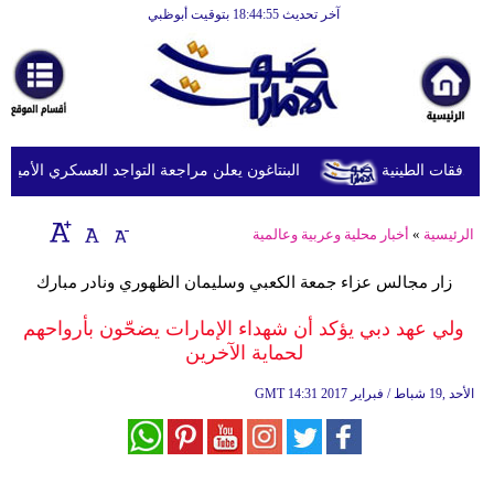
آخر تحديث 18:44:55 بتوقيت أبوظبي
الرئيسية
أخبارعاجلة
رياضة
ثقافة
البنتاغون يعلن مراجعة التواجد العسكري الأميركي ف
إقتصاد
الرئيسية
»
أخبار محلية وعربية وعالمية
فن
زار مجالس عزاء جمعة الكعبي وسليمان الظهوري ونادر مبارك
وموسيقى
ولي عهد دبي يؤكد أن شهداء الإمارات يضحّون بأرواحهم
أزياء
لحماية الآخرين
صحة
14:31 2017 الأحد ,19 شباط / فبراير
GMT
وتغذية
سياحة