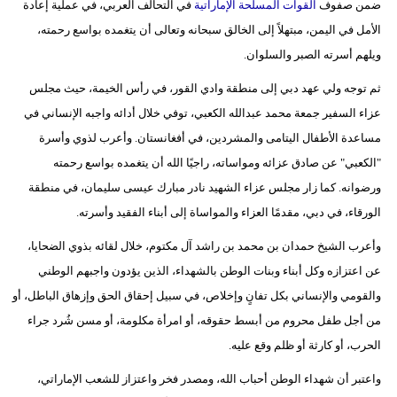
ضمن صفوف
القوات المسلحة الإماراتية
في التحالف العربي، في عملية إعادة
مدوَّنات
الأمل في اليمن، مبتهلاً إلى الخالق سبحانه وتعالى أن يتغمده بواسع رحمته،
أبراج
ويلهم أسرته الصبر والسلوان.
ثم توجه ولي عهد دبي إلى منطقة وادي القور، في رأس الخيمة، حيث مجلس
فيديو
عزاء السفير جمعة محمد عبدالله الكعبي، توفي خلال أدائه واجبه الإنساني في
سيارات
مساعدة الأطفال اليتامى والمشردين، في أفغانستان. وأعرب لذوي وأسرة
"الكعبي" عن صادق عزائه ومواساته، راجيًا الله أن يتغمده بواسع رحمته
ورضوانه. كما زار مجلس عزاء الشهيد نادر مبارك عيسى سليمان، في منطقة
الورقاء، في دبي، مقدمًا العزاء والمواساة إلى أبناء الفقيد وأسرته.
وأعرب الشيخ حمدان بن محمد بن راشد آل مكتوم، خلال لقائه بذوي الضحايا،
عن اعتزازه وكل أبناء وبنات الوطن بالشهداء، الذين يؤدون واجبهم الوطني
والقومي والإنساني بكل تفانٍ وإخلاص، في سبيل إحقاق الحق وإزهاق الباطل، أو
من أجل طفل محروم من أبسط حقوقه، أو امرأة مكلومة، أو مسن شُرد جراء
الحرب، أو كارثة أو ظلم وقع عليه.
واعتبر أن شهداء الوطن أحباب الله، ومصدر فخر واعتزاز للشعب الإماراتي،