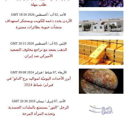
طلب مهلة
GMT 18:50 2026 الأحد ,02 آب / أغسطس
الأردن يجدد دعمه للكويت ويستنكر استهداف
منشآت حيوية بطائرات مسيرة
GMT 20:15 2026 الإثنين ,03 آب / أغسطس
الذهب يصعد مع تراجع مخاوف التصعيد
الأميركي ضد إيران
GMT 09:08 2024 الأربعاء ,07 شباط / فبراير
أبرز الأحداث اليوميّة لمواليد برج"الدلو" في
فبراير/ شباط 2024
GMT 20:30 2019 الأحد ,07 إبريل / نيسان
الرجل "الثور" يستمتع بالملذات الجسدية
وتجذبه المرأة المرحة