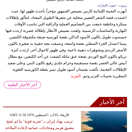
بيروت - صوت الإمارات
أبهرت النجمة اللبنانية كارمن بصيبص الجمهور مؤخراً بأحدث ظهور لها، حيث
اعتمدت قصة الشعر القصير متخلية عن شعرها الطويل المعتاد، لتتألق بإطلالات
مبتكرة وخاطفة جمعت بين التصاميم العملية والراقية التي تناسب الأوقات
النهارية والمناسبات الرسمية. ولفتت بصيبص الأنظار بإطلالة عصرية ارتدت فيها
جمبسوت طويل باللون الأسود الداكن بقصة كورسيه ضيقة مكشوفة الكتفين،
بينما انسدل الجزء السفلي بقصة واسعة، ونسقت معه حقيبة يد صغيرة باللون
الأصفر الزبدي ومجوهرات ذهبية ناعمة. وفي ظهور كاجوال آخر، ارتدت كنزة
تريكو باللون البيج الوردي بفتحة عنق مائلة كشفت عن أحد الكتفين، مع بنطال
أبيض عالي الخصر بقصة مستقيمة وحزام جلدي رفيع باللون البني. وعلى صعيد
الإطلالات الفخمة، تألقت بفستان أسود طويل تميز بقصّة الكورسيه العلوية
المطرزة بحبيبات الترتر وتنو...
المزيد
آخر الأخبار الطبية
آخر الأخبار
GMT 21:58 1970 الأربعاء ,05 آب / أغسطس
ترمب يهدّد إيران بـ "ضربة قوية" ما لم يُفتح
مضيق هرمز ومحادثات عمانية لإعادة الملاحة