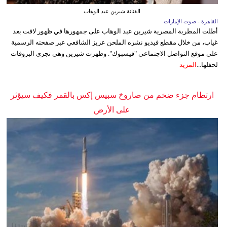
الفنانة شيرين عبد الوهاب
القاهرة - صوت الإمارات
أطلت المطربة المصرية شيرين عبد الوهاب على جمهورها في ظهور لافت بعد
غياب، من خلال مقطع فيديو نشره الملحن عزيز الشافعي عبر صفحته الرسمية
على موقع التواصل الاجتماعي "فيسبوك". وظهرت شيرين وهي تجري البروفات
لحفلها...
المزيد
ارتطام جزء ضخم من صاروخ سبيس إكس بالقمر فكيف سيؤثر
على الأرض