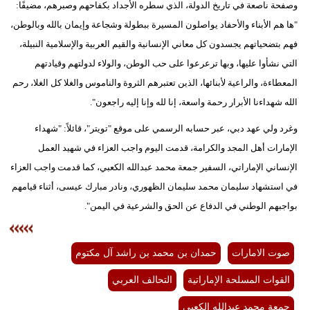
وصفحة ناصعة في تاريخ الدولة، الذي سطره الأجداد بكفاحهم وصبرهم، مضيفًا:
"ها هم الأبناء والأحفاد يواصلون المسيرة ببطولة وشجاعة وإيمان بالله وبالوطن،
فهم بتضحياتهم يجسدون كل معاني الإنسانية والقيم العربية والإسلامية النبيلة،
التي نشأوا عليها، وبها ترعرعوا على حب الوطن، والولاء لدولتهم وقيادتهم
المعطاءة، والراعية لأبنائها، الذين تعتبرهم الثروة والناموس والغلا كل الغلا، رحم
الله شهداءنا الأبرار رحمة واسعة، إنا لله وإنا إليه راجعون".
وغرد ولي عهد دبي، عبر حسابه الرسمي على موقع "تويتر"، قائلاً: "شهداء
الإمارات أهل المجد والكرامة، قدمت اليوم واجب العزاء في شهيد العمل
الإنساني الإماراتي، السفير جمعة محمد عبدالله الكعبي، كما قدمت واجب العزاء
في استشهاد سليمان محمد سليمان الظهوري، ونادر مبارك عيسى، أثناء قيامهم
بواجبهم الوطني في الدفاع عن الحق والشرعية في اليمن".
صوت الامارات
حمدان بن محمد بن راشد آل مكتوم
القوات المسلحة الإماراتية
التحالف العربي
جمعة محمد عبدالله الكعبي