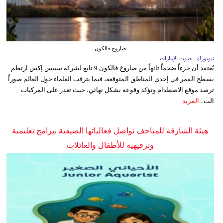
صاروخ فالكون
نيويورك - صوت الإمارات
يُعتقد أن جزءاً ضخماً تائهاً من صاروخ فالكون 9 تابع لشركة سبيس إكس ارتطم
بسطح القمر في إحدى المناطق المتوقعة، فيما يترقب العلماء حول العالم صوراً
ترصد موقع الاصطدام وتؤكد وقوعه بشكل نهائي، حيث تعذر على المركبات
الت...
المزيد
هيئة الشارقة للمتاحف تواصل فعالياتها الصيفية ببرامج تعليمية
وترفيهية للأطفال والعائلات