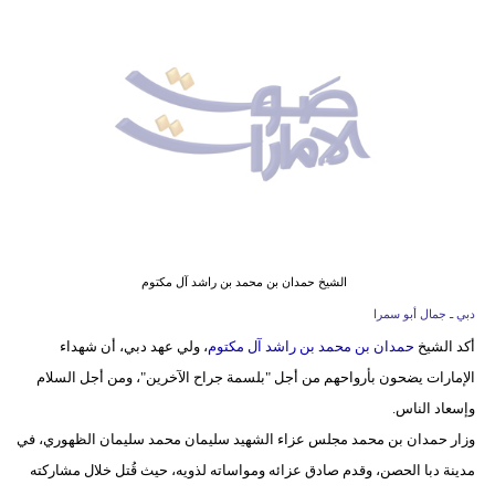
وسفر
ديكور
أخبار
إعلام
تعليم
مرأة
الشيخ حمدان بن محمد بن راشد آل مكتوم
أزياء
دبي ـ جمال أبو سمرا
إسلامية
أكد الشيخ
حمدان بن محمد بن راشد آل مكتوم
، ولي عهد دبي، أن شهداء
الإمارات يضحون بأرواحهم من أجل "بلسمة جراح الآخرين"، ومن أجل السلام
علوم
وإسعاد الناس.
وتكنولوجيا
وزار حمدان بن محمد مجلس عزاء الشهيد سليمان محمد سليمان الظهوري، في
بيئة
مدينة دبا الحصن، وقدم صادق عزائه ومواساته لذويه، حيث قُتل خلال مشاركته