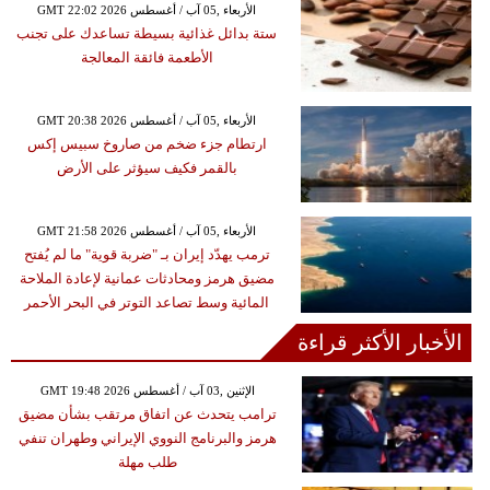
GMT 22:02 2026 الأربعاء ,05 آب / أغسطس
ستة بدائل غذائية بسيطة تساعدك على تجنب
الأطعمة فائقة المعالجة
GMT 20:38 2026 الأربعاء ,05 آب / أغسطس
ارتطام جزء ضخم من صاروخ سبيس إكس
بالقمر فكيف سيؤثر على الأرض
GMT 21:58 2026 الأربعاء ,05 آب / أغسطس
ترمب يهدّد إيران بـ "ضربة قوية" ما لم يُفتح
مضيق هرمز ومحادثات عمانية لإعادة الملاحة
المائية وسط تصاعد التوتر في البحر الأحمر
الأخبار الأكثر قراءة
GMT 19:48 2026 الإثنين ,03 آب / أغسطس
ترامب يتحدث عن اتفاق مرتقب بشأن مضيق
هرمز والبرنامج النووي الإيراني وطهران تنفي
طلب مهلة