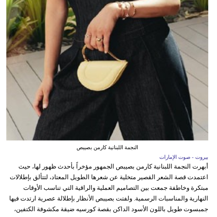
النجمة اللبنانية كارمن بصيبص
بيروت - صوت الإمارات
أبهرت النجمة اللبنانية كارمن بصيبص الجمهور مؤخراً بأحدث ظهور لها، حيث
اعتمدت قصة الشعر القصير متخلية عن شعرها الطويل المعتاد، لتتألق بإطلالات
مبتكرة وخاطفة جمعت بين التصاميم العملية والراقية التي تناسب الأوقات
النهارية والمناسبات الرسمية. ولفتت بصيبص الأنظار بإطلالة عصرية ارتدت فيها
جمبسوت طويل باللون الأسود الداكن بقصة كورسيه ضيقة مكشوفة الكتفين،