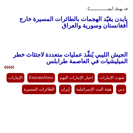
قد يهمك أيضــــــــــــــــًا :
بايدن يقيّد الهجمات بالطائرات المسيرة خارج
أفغانستان وسورية والعراق
الجيش الليبي يُنفِّذ عمليات متعددة لاجتثاث خطر
الميليشيات في العاصمة طرابلس
صوت الإمارات
اخبار الإمارات اليوم
EmiratesVoice
الإمارات
دبي
هيئة البث الإسرائيلية
إيران
الطائرات المسيرة