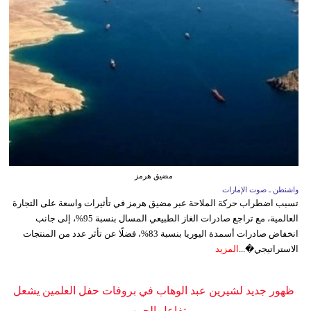
مضيق هرمز
واشنطن ـ صوت الإمارات
تسبب اضطراب حركة الملاحة عبر مضيق هرمز في تأثيرات واسعة على التجارة
العالمية، مع تراجع صادرات الغاز الطبيعي المسال بنسبة 95%، إلى جانب
انخفاض صادرات أسمدة اليوريا بنسبة 83%، فضلًا عن تأثر عدد من المنتجات
الاستراتيجي�...
المزيد
ظهور جديد لشيرين عبد الوهاب في بروفات حفل العلمين يشعل
تفاعل الجمهور