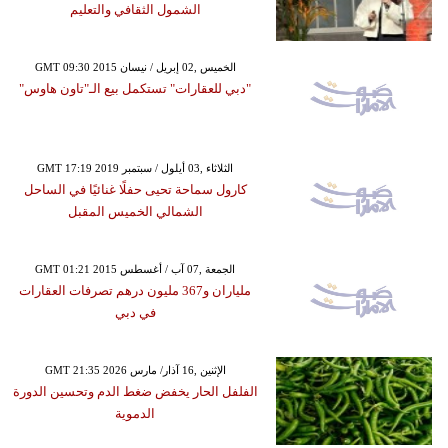
الشمول الثقافي والتعليم
GMT 09:30 2015 الخميس ,02 إبريل / نيسان
"دبي للعقارات" تستكمل بيع الـ"تاون هاوس"
GMT 17:19 2019 الثلاثاء ,03 أيلول / سبتمبر
كارول سماحة تحيى حفلًا غنائيًا في الساحل
الشمالي الخميس المقبل
GMT 01:21 2015 الجمعة ,07 آب / أغسطس
ملياران و367 مليون درهم تصرفات العقارات
في دبي
GMT 21:35 2026 الإثنين ,16 آذار/ مارس
الفلفل الحار يخفض ضغط الدم وتحسين الدورة
الدموية