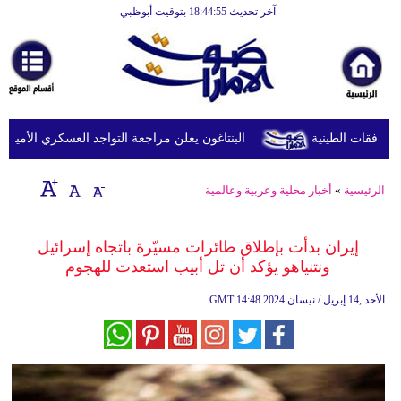
آخر تحديث 18:44:55 بتوقيت أبوظبي
الرئيسية
أخبارعاجلة
رياضة
ثقافة
البنتاغون يعلن مراجعة التواجد العسكري الأميركي في
إقتصاد
الرئيسية
»
أخبار محلية وعربية وعالمية
فن
وموسيقى
إيران بدأت بإطلاق طائرات مسيّرة باتجاه إسرائيل
ونتنياهو يؤكد أن تل أبيب استعدت للهجوم
أزياء
14:48 2024 الأحد ,14 إبريل / نيسان
GMT
صحة
وتغذية
سياحة