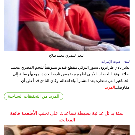
النجم المصري محمد صلاح
لندن - صوت الإمارات
نشر نادي طرابزون سبور التركي مقطع فيديو تشويقياً للنجم المصري محمد
صلاح يوثق اللحظات الأولى لظهوره بقميص ناديه الجديد، موجهاً رسالة إلى
الجماهير التي تنتظره بعد انتشار أنباء انتقاله. وكان النادي قد أعلن أن
مفاوضا...
المزيد
المزيد من التحقيقات السياحية
ستة بدائل غذائية بسيطة تساعدك على تجنب الأطعمة فائقة
المعالجة