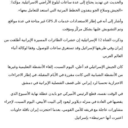
والحديث عن تهديد يحتاج إلى عدة ساعات لبلوغ الأراضي الاسرائيلية. مؤكدا:
مدوَّنات
«الجيش وسلاح الجو ينفذون الخطط المرتبة التي استعد للتعامل معها».
أبراج
وأشار إلى أنه في إطار الاستعدادات خدمات الـ GPS غير متاحة في عدة مواقع.
فيديو
وتم التشويش عليها بشكل مركّز ومؤقت.
وذكرت القناة 12 الإسرائيلية إن عشرات الطائرات المسيرة الإيرانية أطلقت من
سيارات
إيران وفي طريقها لإسرائيل وقد تستغرق ساعات للوصول، وفقا لوكالة أنباء
العالم العربي.
كان الجيش الإسرائيلي قد أعلن، اليوم السبت، إلغاء الأنشطة التعليمية وغيرها
من الأنشطة الشبابية التي كانت مقررة في الأيام المقبلة، في إطار الاجراءات
الاحترازية تحسبا لرد إيراني على قصف القنصلية الإيرانية في دمشق.
في الوقت نفسه، قطع الرئيس الأميركي جو بايدن عطلة نهاية الأسبوع الذي
يقضيها في العادة في منزله ديلاوير ليعود إلى البيت الأبيض، اليوم السبت، لإجراء
مشاورات عاجلة مع فريقه للأمن القومي، بعدما احتجزت إيران ناقلة حاويات
اعتبرت أنها «مرتبطة» بإسرائيل.