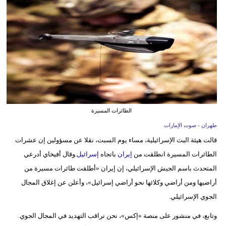
وسفر
ديكور
أخبار
إعلام
تعليم
الطائرات المسيرة
مرأة
طهران - صوت الإمارات
أزياء
قالت هيئة البث الإسرائيلية، مساء يوم السبت، نقلا عن مسؤولين إن عشرات
إسلامية
الطائرات المسيرة انطلقت من
إيران
باتجاه
إسرائيل
.وقال أفيخاي أدرعي
المتحدث باسم الجيش الإسرائيلي، إن إيران «أطلقت طائرات مسيرة من
علوم
أراضيها ومن أراضي وكلائها نحو أراضي إسرائيل»، وأعلن عن إغلاق المجال
وتكنولوجيا
الجوي الإسرائيلي.
بيئة
وتابع، في منشور على منصة «إكس»، نحن نراقب التهديد في المجال الجوي.