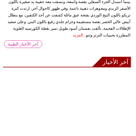
بينما انسدل الجزء السفلي بقصة واسعة، ونسقت معه حقيبة يد صغيرة باللون
الأصفر الزبدي ومجوهرات ذهبية ناعمة. وفي ظهور كاجوال آخر، ارتدت كنزة
تريكو باللون البيج الوردي بفتحة عنق مائلة كشفت عن أحد الكتفين، مع بنطال
أبيض عالي الخصر بقصة مستقيمة وحزام جلدي رفيع باللون البني. وعلى صعيد
الإطلالات الفخمة، تألقت بفستان أسود طويل تميز بقصّة الكورسيه العلوية
المطرزة بحبيبات الترتر وتنو...
المزيد
آخر الأخبار الطبية
آخر الأخبار