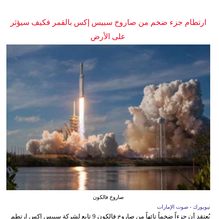
ارتطام جزء ضخم من صاروخ سبيس إكس بالقمر فكيف سيؤثر
على الأرض
صاروخ فالكون
نيويورك - صوت الإمارات
يُعتقد أن جزءاً ضخماً تائهاً من صاروخ فالكون 9 تابع لشركة سبيس إكس ارتطم