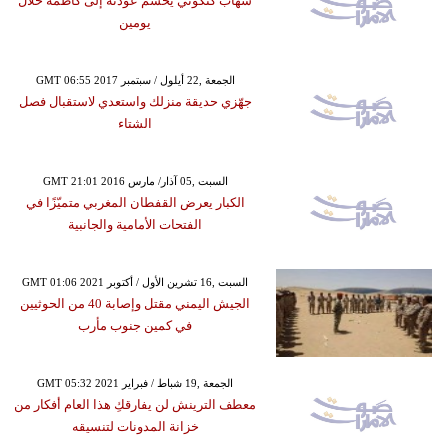
شهاب كنكوني يحسم عودته إلى كاظمة خلال
يومين
GMT 06:55 2017 الجمعة ,22 أيلول / سبتمبر
جهّزي حديقة منزلك واستعدي لاستقبال فصل
الشتاء
GMT 21:01 2016 السبت ,05 آذار/ مارس
الكبار يعرض القفطان المغربي متميّزًا في
الفتحات الأمامية والجانبية
GMT 01:06 2021 السبت ,16 تشرين الأول / أكتوبر
الجيش اليمني مقتل وإصابة 40 من الحوثيين
في كمين جنوب مأرب
GMT 05:32 2021 الجمعة ,19 شباط / فبراير
معطف الترينش لن يفارقكِ هذا العام أفكار من
خزانة المدونات لتنسيقه