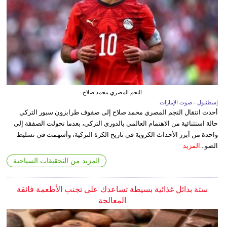
النجم المصري محمد صلاح
إسطنبول - صوت الإمارات
أحدث انتقال النجم المصري محمد صلاح إلى صفوف طرابزون سبور التركي
حالة استثنائية من الاهتمام العالمي بالدوري التركي، بعدما تحولت الصفقة إلى
واحدة من أبرز الأحداث الكروية في تاريخ الكرة التركية، وأسهمت في تسليط
الضو...
المزيد
المزيد من التحقيقات السياحية
ستة بدائل غذائية بسيطة تساعدك على تجنب الأطعمة فائقة
المعالجة