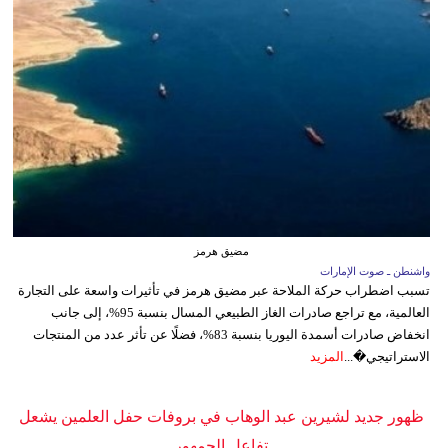
مضيق هرمز
واشنطن ـ صوت الإمارات
تسبب اضطراب حركة الملاحة عبر مضيق هرمز في تأثيرات واسعة على التجارة
العالمية، مع تراجع صادرات الغاز الطبيعي المسال بنسبة 95%، إلى جانب
انخفاض صادرات أسمدة اليوريا بنسبة 83%، فضلًا عن تأثر عدد من المنتجات
الاستراتيجي�...
المزيد
ظهور جديد لشيرين عبد الوهاب في بروفات حفل العلمين يشعل
تفاعل الجمهور