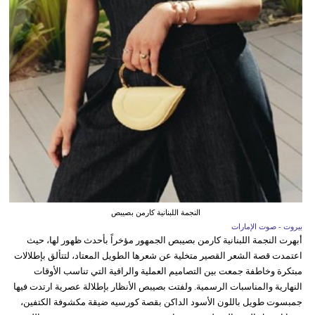
النجمة اللبنانية كارمن بصيبص
بيروت - صوت الإمارات
أبهرت النجمة اللبنانية كارمن بصيبص الجمهور مؤخراً بأحدث ظهور لها، حيث
اعتمدت قصة الشعر القصير متخلية عن شعرها الطويل المعتاد، لتتألق بإطلالات
مبتكرة وخاطفة جمعت بين التصاميم العملية والراقية التي تناسب الأوقات
النهارية والمناسبات الرسمية. ولفتت بصيبص الأنظار بإطلالة عصرية ارتدت فيها
جمبسوت طويل باللون الأسود الداكن بقصة كورسيه ضيقة مكشوفة الكتفين،