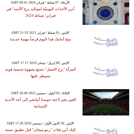
GMT 08:41 2024 الأربعاء ,07 شباط / فبراير
أبرز الأحداث اليوميّة لمواليد برج"الأسد" في
فبراير/ شباط 2024
GMT 21:53 2021 الإثنين ,01 شباط / فبراير
يتيح أمامك هذا اليوم فرصاً مهنية جديدة
GMT 17:17 2019 الإثنين ,08 إبريل / نيسان
المرأة "برج الحمل" تتمتع بشهوة جنسية قوية
تسيطر عليها
GMT 20:48 2025 الثلاثاء ,02 أيلول / سبتمبر
العين يعير لاعبه جوسنا أبيانفي إلى أحد الأندية
الإسبانية
GMT 17:28 2019 الإثنين ,30 كانون الأول / ديسمبر
إليك أبرز فئات "رينو ميجان" قبل تطبيق نسبة