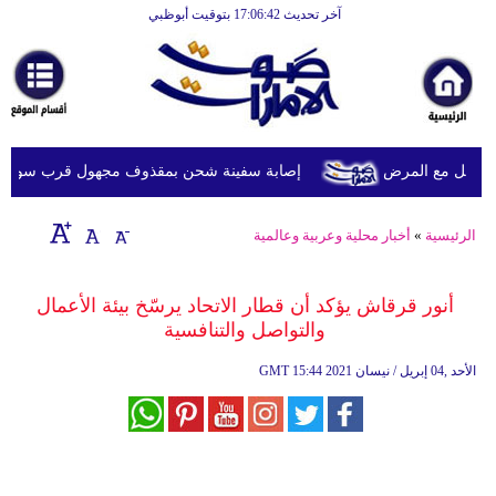
آخر تحديث 17:06:42 بتوقيت أبوظبي
الرئيسية
أخبارعاجلة
رياضة
ثقافة
ويل مع المرض
إصابة سفينة شحن بمقذوف مجهول قرب سواحل عُما
إقتصاد
الرئيسية
»
أخبار محلية وعربية وعالمية
فن
وموسيقى
أنور قرقاش يؤكد أن قطار الاتحاد يرسّخ بيئة الأعمال
والتواصل والتنافسية
أزياء
15:44 2021 الأحد ,04 إبريل / نيسان
GMT
صحة
وتغذية
سياحة