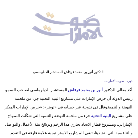
وسفر
ديكور
أخبار
إعلام
تعليم
مرأة
الدكتور أنور بن محمد قرقاش المستشار الدبلوماسي
دبي - صوت الإمارات
أزياء
أكد معالي الدكتور
أنور بن محمد قرقاش
المستشار الدبلوماسي لصاحب السمو
إسلامية
رئيس الدولة أن حرص الإمارات على مشاريع البنية التحتية جزء من ملحمة
علوم
النهضة والتنمية.وقال في تدوينة عبر حسابه في «تويتر»: «حرص الإمارات المبكر
وتكنولوجيا
على مشاريع
البنية التحتية
جزء من ملحمة النهضة والتنمية التي شكّلت النموذج
الإماراتي، ومشروع قطار الاتحاد يجاري هذا الزخم ويرسّخ بيئة الأعمال والتواصل
بيئة
والتنافسية التي ننشدها، تبقى المشاريع الاستراتيجية علامة فارقة في التقدم