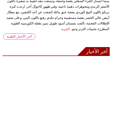
بينما انسدل الجزء السفلي بقصة واسعة، ونسقت معه حقيبة يد صغيرة باللون
الأصفر الزبدي ومجوهرات ذهبية ناعمة. وفي ظهور كاجوال آخر، ارتدت كنزة
تريكو باللون البيج الوردي بفتحة عنق مائلة كشفت عن أحد الكتفين، مع بنطال
أبيض عالي الخصر بقصة مستقيمة وحزام جلدي رفيع باللون البني. وعلى صعيد
الإطلالات الفخمة، تألقت بفستان أسود طويل تميز بقصّة الكورسيه العلوية
المطرزة بحبيبات الترتر وتنو...
المزيد
آخر الأخبار الطبية
آخر الأخبار