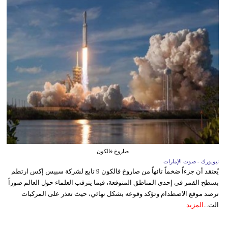
صاروخ فالكون
نيويورك - صوت الإمارات
يُعتقد أن جزءاً ضخماً تائهاً من صاروخ فالكون 9 تابع لشركة سبيس إكس ارتطم
بسطح القمر في إحدى المناطق المتوقعة، فيما يترقب العلماء حول العالم صوراً
ترصد موقع الاصطدام وتؤكد وقوعه بشكل نهائي، حيث تعذر على المركبات
الت...
المزيد