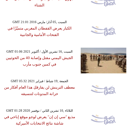
الشتاء
GMT 21:01 2016 السبت ,05 آذار/ مارس
الكبار يعرض القفطان المغربي متميّزًا في
الفتحات الأمامية والجانبية
GMT 01:06 2021 السبت ,16 تشرين الأول / أكتوبر
الجيش اليمني مقتل وإصابة 40 من الحوثيين
في كمين جنوب مأرب
GMT 05:32 2021 الجمعة ,19 شباط / فبراير
معطف الترينش لن يفارقكِ هذا العام أفكار من
خزانة المدونات لتنسيقه
GMT 01:28 2020 الثلاثاء ,10 تشرين الثاني / نوفمبر
مذيع "سي إن إن" يعرض لوجو موقع إباحي في
شاشة نتائج الانتخابات الأميركية