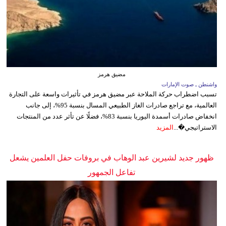
مضيق هرمز
واشنطن ـ صوت الإمارات
تسبب اضطراب حركة الملاحة عبر مضيق هرمز في تأثيرات واسعة على التجارة
العالمية، مع تراجع صادرات الغاز الطبيعي المسال بنسبة 95%، إلى جانب
انخفاض صادرات أسمدة اليوريا بنسبة 83%، فضلًا عن تأثر عدد من المنتجات
الاستراتيجي�...
المزيد
ظهور جديد لشيرين عبد الوهاب في بروفات حفل العلمين يشعل
تفاعل الجمهور