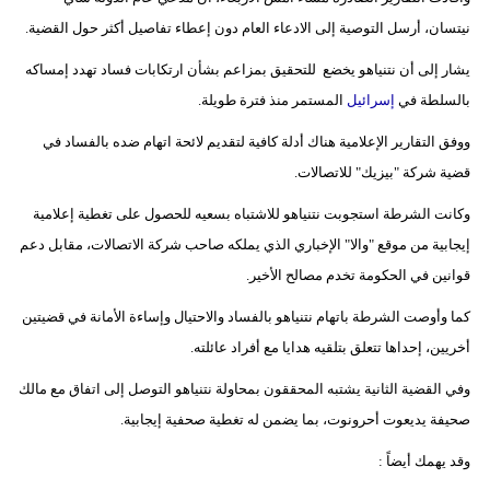
مدوَّنات
نيتسان، أرسل التوصية إلى الادعاء العام دون إعطاء تفاصيل أكثر حول القضية.
أبراج
يشار إلى أن نتنياهو يخضع للتحقيق بمزاعم بشأن ارتكابات فساد تهدد إمساكه
بالسلطة في
إسرائيل
المستمر منذ فترة طويلة.
فيديو
ووفق التقارير الإعلامية هناك أدلة كافية لتقديم لائحة اتهام ضده بالفساد في
سيارات
قضية شركة "بيزيك" للاتصالات.
وكانت الشرطة استجوبت نتنياهو للاشتباه بسعيه للحصول على تغطية إعلامية
إيجابية من موقع "والا" الإخباري الذي يملكه صاحب شركة الاتصالات، مقابل دعم
قوانين في الحكومة تخدم مصالح الأخير.
كما وأوصت الشرطة باتهام نتنياهو بالفساد والاحتيال وإساءة الأمانة في قضيتين
أخريين، إحداها تتعلق بتلقيه هدايا مع أفراد عائلته.
وفي القضية الثانية يشتبه المحققون بمحاولة نتنياهو التوصل إلى اتفاق مع مالك
صحيفة يديعوت أحرونوت، بما يضمن له تغطية صحفية إيجابية.
وقد يهمك أيضاً :