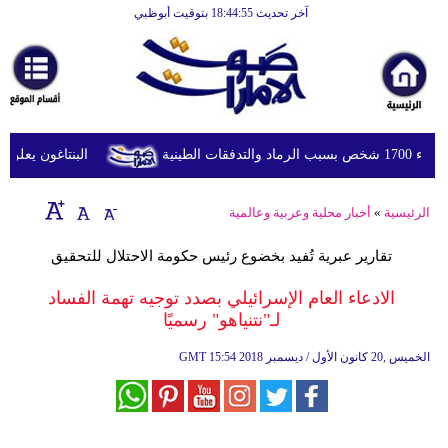
آخر تحديث 18:44:55 بتوقيت أبوظبي
الرئيسية
أخبارعاجلة
رياضة
ثقافة
ينية
البنتاغون يعلن مرا
إقتصاد
الرئيسية
»
أخبار محلية وعربية وعالمية
فن
تقارير عبرية تُفيد بخضوع رئيس حكومة الاحتلال للتحقيق
وموسيقى
الادعاء العام الإسرائيلي بصدد توجيه تهمة الفساد
أزياء
لـ"نتنياهو" رسميًا
صحة
15:54 2018 الخميس ,20 كانون الأول / ديسمبر
GMT
وتغذية
سياحة