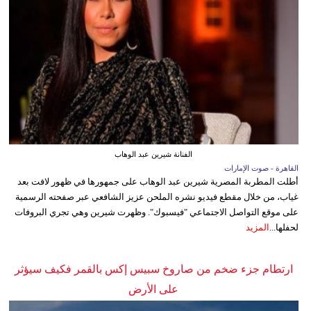
الفنانة شيرين عبد الوهاب
القاهرة - صوت الإمارات
أطلت المطربة المصرية شيرين عبد الوهاب على جمهورها في ظهور لافت بعد
غياب، من خلال مقطع فيديو نشره الملحن عزيز الشافعي عبر صفحته الرسمية
على موقع التواصل الاجتماعي "فيسبوك". وظهرت شيرين وهي تجري البروفات
لحفلها...
المزيد
ارتطام جزء ضخم من صاروخ سبيس إكس بالقمر فكيف سيؤثر
على الأرض