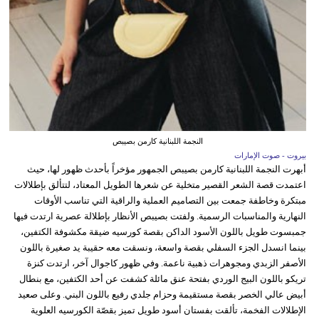
النجمة اللبنانية كارمن بصيبص
بيروت - صوت الإمارات
أبهرت النجمة اللبنانية كارمن بصيبص الجمهور مؤخراً بأحدث ظهور لها، حيث
اعتمدت قصة الشعر القصير متخلية عن شعرها الطويل المعتاد، لتتألق بإطلالات
مبتكرة وخاطفة جمعت بين التصاميم العملية والراقية التي تناسب الأوقات
النهارية والمناسبات الرسمية. ولفتت بصيبص الأنظار بإطلالة عصرية ارتدت فيها
جمبسوت طويل باللون الأسود الداكن بقصة كورسيه ضيقة مكشوفة الكتفين،
بينما انسدل الجزء السفلي بقصة واسعة، ونسقت معه حقيبة يد صغيرة باللون
الأصفر الزبدي ومجوهرات ذهبية ناعمة. وفي ظهور كاجوال آخر، ارتدت كنزة
تريكو باللون البيج الوردي بفتحة عنق مائلة كشفت عن أحد الكتفين، مع بنطال
أبيض عالي الخصر بقصة مستقيمة وحزام جلدي رفيع باللون البني. وعلى صعيد
الإطلالات الفخمة، تألقت بفستان أسود طويل تميز بقصّة الكورسيه العلوية