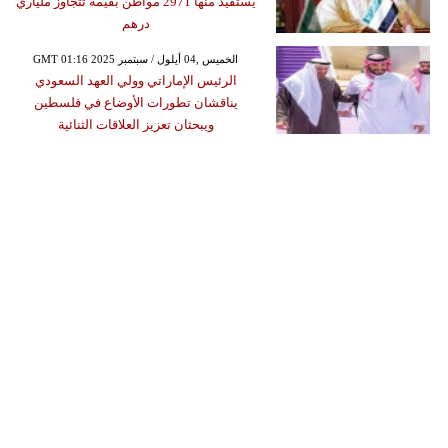
يستفيد منها 2971 مواطن بقيمة تتجاوز ملياري
درهم
GMT 01:16 2025 الخميس ,04 أيلول / سبتمبر
الرئيس الإماراتي وولي العهد السعودي
يناقشان تطورات الأوضاع في فلسطين
ويبحثان تعزيز العلاقات الثنائية