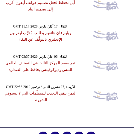
آبل تخطط لجعل تصميم هواتف آيفون أقرب
إلى تصميم آيباد
GMT 11:17 2020 الثلاثاء ,17 آذار/ مارس
ويليم فان هانغيم يُطالب مُدرِّب ليفربول
الإنجليزي بالتوقُّف عن البكاء
GMT 03:37 2020 الثلاثاء ,03 آذار/ مارس
ثيم يصعد للمركز الثالث في التصنيف العالمي
للتنس وديوكوفيتش يحافظ على الصدارة
GMT 22:56 2019 الأربعاء ,27 تشرين الثاني / نوفمبر
اليمن ينفي التجديد للمنظّمات التي لا تستوفي
الشروط