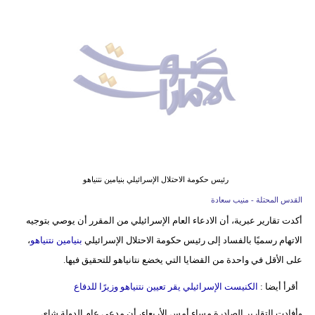
وسفر
ديكور
أخبار
إعلام
تعليم
مرأة
رئيس حكومة الاحتلال الإسرائيلي بنيامين نتنياهو
أزياء
القدس المحتلة - منيب سعادة
إسلامية
أكدت تقارير عبرية، أن الادعاء العام الإسرائيلي من المقرر أن يوصي بتوجيه
الاتهام رسميًا بالفساد إلى رئيس حكومة الاحتلال الإسرائيلي
بنيامين نتنياهو
،
علوم
على الأقل في واحدة من القضايا التي يخضع نتانياهو للتحقيق فيها.
وتكنولوجيا
أقرأ أيضا :
الكنيست الإسرائيلي يقر تعيين نتنياهو وزيرًا للدفاع
بيئة
وأفادت التقارير الصادرة مساء أمس الأربعاء، أن مدعي عام الدولة شاي