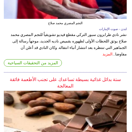
النجم المصري محمد صلاح
لندن - صوت الإمارات
نشر نادي طرابزون سبور التركي مقطع فيديو تشويقياً للنجم المصري محمد
صلاح يوثق اللحظات الأولى لظهوره بقميص ناديه الجديد، موجهاً رسالة إلى
الجماهير التي تنتظره بعد انتشار أنباء انتقاله. وكان النادي قد أعلن أن
مفاوضا...
المزيد
المزيد من التحقيقات السياحية
ستة بدائل غذائية بسيطة تساعدك على تجنب الأطعمة فائقة
المعالجة