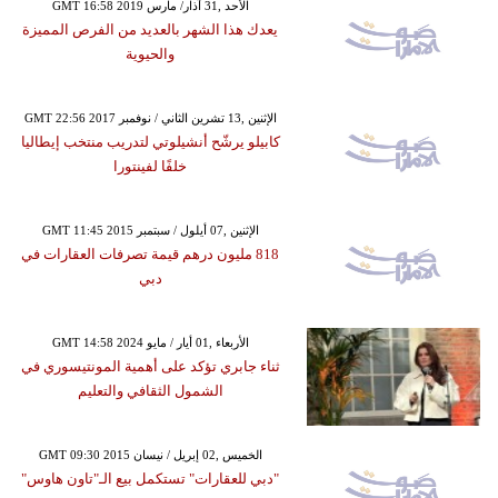
GMT 16:58 2019 الأحد ,31 آذار/ مارس
يعدك هذا الشهر بالعديد من الفرص المميزة
والحيوية
GMT 22:56 2017 الإثنين ,13 تشرين الثاني / نوفمبر
كابيلو يرشّح أنشيلوتي لتدريب منتخب إيطاليا
خلفًا لفينتورا
GMT 11:45 2015 الإثنين ,07 أيلول / سبتمبر
818 مليون درهم قيمة تصرفات العقارات في
دبي
GMT 14:58 2024 الأربعاء ,01 أيار / مايو
ثناء جابري تؤكد على أهمية المونتيسوري في
الشمول الثقافي والتعليم
GMT 09:30 2015 الخميس ,02 إبريل / نيسان
"دبي للعقارات" تستكمل بيع الـ"تاون هاوس"